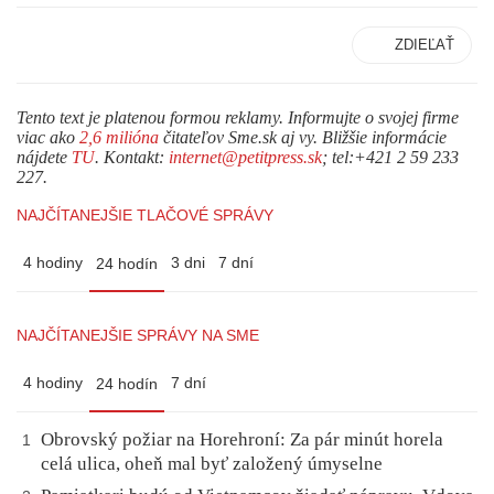
ZDIEĽAŤ
Tento text je platenou formou reklamy. Informujte o svojej firme
viac ako
2,6 milióna
čitateľov Sme.sk aj vy. Bližšie informácie
nájdete
TU
. Kontakt:
internet@petitpress.sk
; tel:+421 2 59 233
227.
NAJČÍTANEJŠIE TLAČOVÉ SPRÁVY
4 hodiny
3 dni
7 dní
24 hodín
NAJČÍTANEJŠIE SPRÁVY NA SME
4 hodiny
7 dní
24 hodín
Obrovský požiar na Horehroní: Za pár minút horela
1
celá ulica, oheň mal byť založený úmyselne