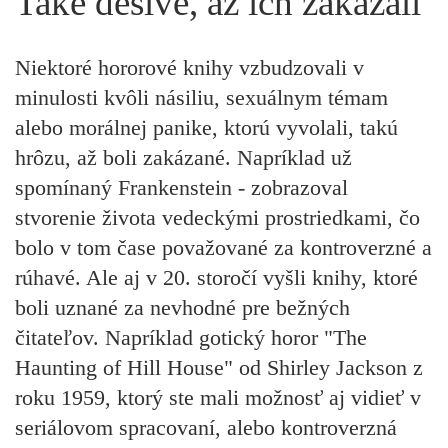
Také desivé, až ich zakázali
Niektoré hororové knihy vzbudzovali v
minulosti kvôli násiliu, sexuálnym témam
alebo morálnej panike, ktorú vyvolali, takú
hrôzu, až boli zakázané. Napríklad už
spomínaný
Frankenstein
- zobrazoval
stvorenie života vedeckými prostriedkami, čo
bolo v tom čase považované za kontroverzné a
rúhavé. Ale aj v 20. storočí vyšli knihy, ktoré
boli uznané za nevhodné pre bežných
čitateľov. Napríklad gotický horor
"The
Haunting of Hill House"
od Shirley Jackson z
roku 1959, ktorý ste mali možnosť aj vidieť v
seriálovom spracovaní, alebo kontroverzná