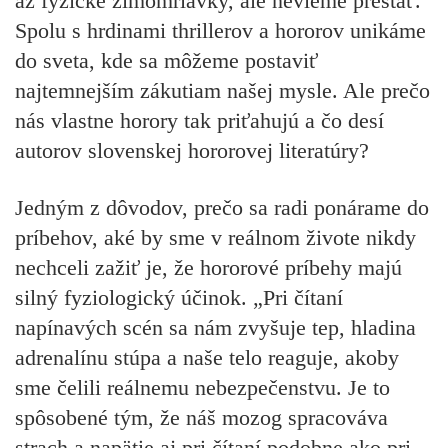
až fyzické zimomriavky, ale nevieme prestať.
Spolu s hrdinami thrillerov a hororov unikáme
do sveta, kde sa môžeme postaviť
najtemnejším zákutiam našej mysle. Ale prečo
nás vlastne horory tak priťahujú a čo desí
autorov slovenskej hororovej literatúry?
Jedným z dôvodov, prečo sa radi ponárame do
príbehov, aké by sme v reálnom živote nikdy
nechceli zažiť je, že hororové príbehy majú
silný fyziologický účinok. „Pri čítaní
napínavých scén sa nám zvyšuje tep, hladina
adrenalínu stúpa a naše telo reaguje, akoby
sme čelili reálnemu nebezpečenstvu. Je to
spôsobené tým, že náš mozog spracováva
strach a napätie aj pri čítaní podobne ako pri