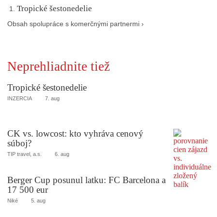
Tropické šestonedelie
Obsah spolupráce s komerčnými partnermi ›
Neprehliadnite tiež
Tropické šestonedelie
INZERCIA
7. aug
CK vs. lowcost: kto vyhráva cenový
súboj?
TIP travel, a.s.
6. aug
Berger Cup posunul latku: FC Barcelona a
17 500 eur
Niké
5. aug