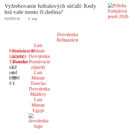
Vyžrebovanie futbalových súťaží: Kedy
hrá vaše mesto či dedina?
INZERCIA
4. aug
Dovolenka
Reštaurácie
Last
Poznávacie
Poznávacie
Minute
zájazdy
zájazdy
Dovolenka
Taliansko
Turecko
Poznávacie
už
už
zájazdy
od
od
Last
699
599
Minute
€
€
Turecko
Dovolenka
Maldivy
Last
Minute
Egypt