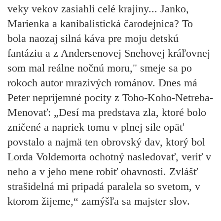
veky vekov zasiahli celé krajiny... Janko,
Marienka a kanibalistická čarodejnica? To
bola naozaj silná káva pre moju detskú
fantáziu a z Andersenovej Snehovej kráľovnej
som mal reálne nočnú moru," smeje sa po
rokoch autor mrazivých románov. Dnes má
Peter nepríjemné pocity z Toho-Koho-Netreba-
Menovať: „Desí ma predstava zla, ktoré bolo
zničené a napriek tomu v plnej sile opäť
povstalo a najmä ten obrovský dav, ktorý bol
Lorda Voldemorta ochotný nasledovať, veriť v
neho a v jeho mene robiť ohavnosti. Zvlášť
strašidelná mi pripadá paralela so svetom, v
ktorom žijeme,“ zamýšľa sa majster slov.