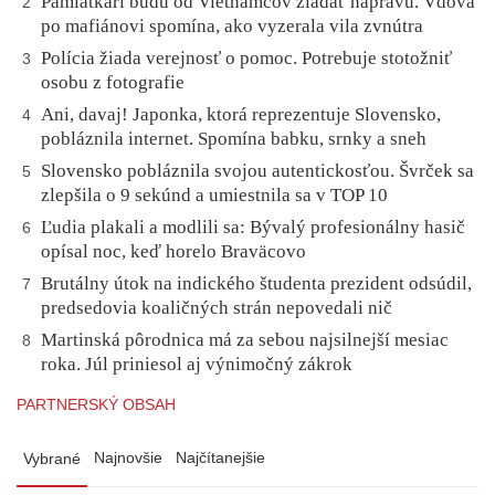
Pamiatkari budú od Vietnamcov žiadať nápravu. Vdova
2
po mafiánovi spomína, ako vyzerala vila zvnútra
Polícia žiada verejnosť o pomoc. Potrebuje stotožniť
3
osobu z fotografie
Ani, davaj! Japonka, ktorá reprezentuje Slovensko,
4
pobláznila internet. Spomína babku, srnky a sneh
Slovensko pobláznila svojou autentickosťou. Švrček sa
5
zlepšila o 9 sekúnd a umiestnila sa v TOP 10
Ľudia plakali a modlili sa: Bývalý profesionálny hasič
6
opísal noc, keď horelo Braväcovo
Brutálny útok na indického študenta prezident odsúdil,
7
predsedovia koaličných strán nepovedali nič
Martinská pôrodnica má za sebou najsilnejší mesiac
8
roka. Júl priniesol aj výnimočný zákrok
PARTNERSKÝ OBSAH
Najnovšie
Najčítanejšie
Vybrané