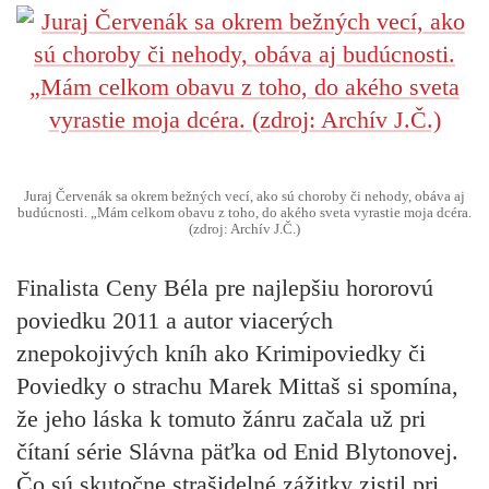
Juraj Červenák sa okrem bežných vecí, ako sú choroby či nehody, obáva aj
budúcnosti. „Mám celkom obavu z toho, do akého sveta vyrastie moja dcéra.
(zdroj: Archív J.Č.)
Finalista Ceny Béla pre najlepšiu hororovú
poviedku 2011 a autor viacerých
znepokojivých kníh ako Krimipoviedky či
Poviedky o strachu
Marek Mittaš
si spomína,
že jeho láska k tomuto žánru začala už pri
čítaní série Slávna päťka od Enid Blytonovej.
Čo sú skutočne strašidelné zážitky zistil pri