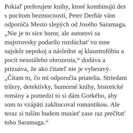
Pokiaľ preferujete knihy, ktoré kombinujú des
s pocitom bezmocnosti,
Peter Derňár
vám
odporúča
Mesto slepých
od Josého Saramaga.
„Nie je to síce horor, ale autorovi sa
majstrovsky podarilo rozdúchať vo mne
najskôr nepokoj a následne aj klaustrofóbiu a
pocit neustáleho ohrozenia,“ dodáva a
priznáva, že ako čitateľ nie je vyberavý.
„Čítam to, čo mi odporučia priatelia. Striedam
trilery, detektívky, humorné knihy, historické
romány a pomedzi to si dám Gorkého, aby
som to vzápätí zaklincoval romantikou. Ale
teraz si tuším budem musieť zase raz prečítať
toho Saramaga.“