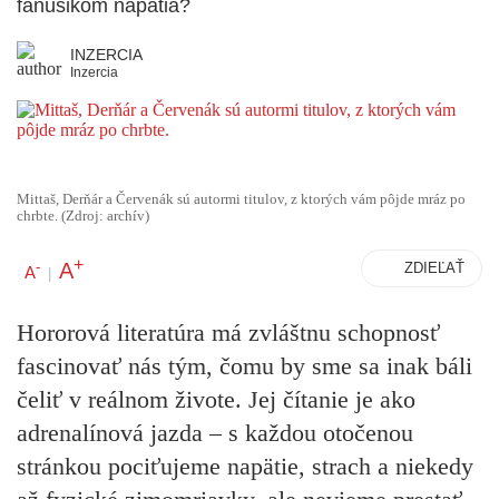
fanúšikom napätia?
INZERCIA
Inzercia
Mittaš, Derňár a Červenák sú autormi titulov, z ktorých vám pôjde mráz po
chrbte. (Zdroj: archív)
+
A
-
ZDIEĽAŤ
A
|
Hororová literatúra má zvláštnu schopnosť
fascinovať nás tým, čomu by sme sa inak báli
čeliť v reálnom živote. Jej čítanie je ako
adrenalínová jazda – s každou otočenou
stránkou pociťujeme napätie, strach a niekedy