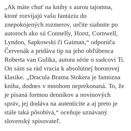
„Ak máte chuť na knihy s aurou tajomna,
ktoré rozvíjajú vašu fantáziu do
znepokojených rozmerov, určite siahnite po
autoroch ako sú Connelly, Horst, Cornwell,
Lyndon, Sapkowski či Gaiman,“ odporúča
Červenák
a pridáva tip na jeho obľúbenca
Roberta van Gulika
, autora série o sudcovi Ti.
On sám sa rád vracia k absolútnej hororovej
klasike. „
Dracula
Brama Stokera je famózna
kniha, dodnes v mnohom neprekonaná. To, že
je písaná formou denníkov a novinových
správ, jej dodáva na autenticite a aj preto je
stále taká pôsobivá,“ oceňuje uznávaný
slovenský spisovateľ.