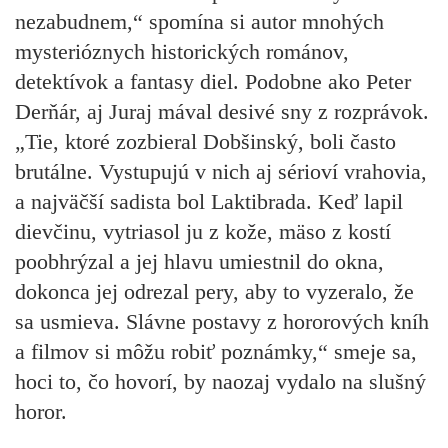
nezabudnem,“ spomína si autor mnohých
mysterióznych historických románov,
detektívok a fantasy diel. Podobne ako Peter
Derňár, aj Juraj mával desivé sny z rozprávok.
„Tie, ktoré zozbieral Dobšinský, boli často
brutálne. Vystupujú v nich aj sérioví vrahovia,
a najväčší sadista bol Laktibrada
. Keď lapil
dievčinu, vytriasol ju z kože, mäso z kostí
poobhrýzal a jej hlavu umiestnil do okna,
dokonca jej odrezal pery, aby to vyzeralo, že
sa usmieva. Slávne postavy z hororových kníh
a filmov si môžu robiť poznámky,“ smeje sa,
hoci to, čo hovorí, by naozaj vydalo na slušný
horor.