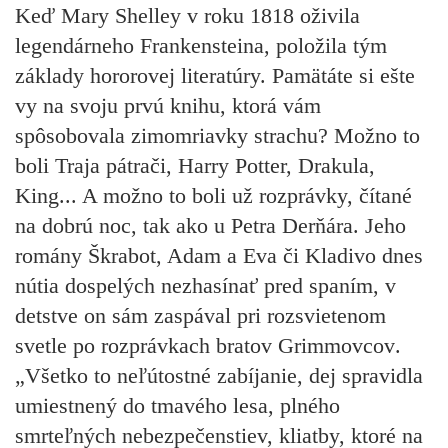
Keď Mary Shelley v roku 1818 oživila
legendárneho Frankensteina, položila tým
základy hororovej literatúry. Pamätáte si ešte
vy na svoju prvú knihu, ktorá vám
spôsobovala zimomriavky strachu? Možno to
boli Traja pátrači, Harry Potter, Drakula,
King... A možno to boli už rozprávky, čítané
na dobrú noc, tak ako u
Petra Derňára
. Jeho
romány Škrabot, Adam a Eva či Kladivo dnes
nútia dospelých nezhasínať pred spaním, v
detstve on sám zaspával pri rozsvietenom
svetle po
rozprávkach bratov Grimmovcov
.
„Všetko to neľútostné zabíjanie, dej spravidla
umiestnený do tmavého lesa, plného
smrteľných nebezpečenstiev, kliatby, ktoré na