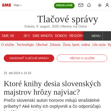
Viac
PREDPLATNÉ
Tlačové správy
Sobota, 8. august, 2026
| Meniny má
Oskar
℃
SME.SK
SME MINÚTA
DOMOV
REGIÓNY
INDEX
SVET
25
MENU
O službe
Technológie
Obchod
Zdravie
Žena, šport, rodina
Life style
B
OBJEDNAŤ TLAČOVÉ SPRÁVY
VŠETKO O SLUŽBE
25. okt 2024 o 14:33
Ktoré knihy desia slovenských
majstrov hrôzy najviac?
Prečo slovenskí autori hororov milujú strašidelné
príbehy? Aké knihy ich ovplyvnili a čo odporúčajú