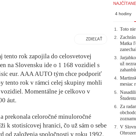
NAJČÍTANE
4 hodiny
Toto nie
1
.
Zachráni
2
.
ZDIEĽAŤ
Matka ľu
zanecha
tento rok zapojila do celosvetovej
Jarjabk
3
.
už nezra
en na Slovensku ide o 1 168 vozidiel s
zahanb
isíc eur. AAA AUTO tým chce podporiť
Martinsk
4
.
by tento rok v rámci celej skupiny mohli
mesiac r
c vozidiel. Momentálne je celkovo v
Nasadili
5
.
Študent
0 áut.
Za radar
6
.
obchodo
a prekonala celoročné minuloročné
zoznam
líži k stotisícovej hranici, čo už sám o sebe
V Slovn
7
.
Ohrozeni
rd od založenia spoločnosti v roku 1992.