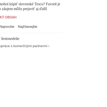
mohol kúpiť slovenské Tesco? Favorit je
o záujem môžu prejaviť aj ďalší
KÝ OBSAH
Najnovšie
Najčítanejšie
 šestonedelie
upráce s komerčnými partnermi ›