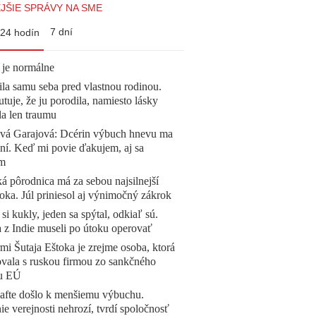
JŠIE SPRÁVY NA SME
7 dní
24 hodín
 je normálne
la samu seba pred vlastnou rodinou.
tuje, že ju porodila, namiesto lásky
la len traumu
ová Garajová: Dcérin výbuch hnevu ma
ní. Keď mi povie ďakujem, aj sa
ím
á pôrodnica má za sebou najsilnejší
oka. Júl priniesol aj výnimočný zákrok
 si kukly, jeden sa spýtal, odkiaľ sú.
a z Indie museli po útoku operovať
mi Šutaja Eštoka je zrejme osoba, ktorá
vala s ruskou firmou zo sankčného
u EÚ
afte došlo k menšiemu výbuchu.
e verejnosti nehrozí, tvrdí spoločnosť