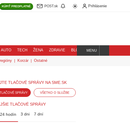
Prihlásenie
POST.sk
KÚPIŤ
PREDPLATNÉ
AUTO
TECH
ŽENA
ZDRAVIE
BLOG
MENU
Hľadaj
regióny
Korzár
Ostatné
JTE TLAČOVÉ SPRÁVY NA SME.SK
TLAČOVÉ SPRÁVY
VŠETKO O SLUŽBE
JŠIE TLAČOVÉ SPRÁVY
3 dni
7 dní
24 hodín