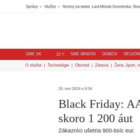
Správy
Služby
Noviny na webe
Last Minute Dovolenka
Slov
SME.SK
SME MINÚTA
DOMOV
REGIÓN
℃
21
O službe
Technológie
Obchod
Zdravie
Žena, šport, r
25. nov 2024 o 9:34
Black Friday: 
skoro 1 200 áut
Zákazníci ušetria 900-tisíc eur.