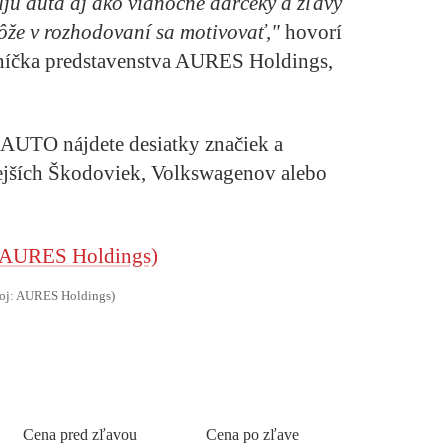
žujú autá aj ako vianočné darčeky a zľavy
môže v rozhodovaní sa motivovať,"
hovorí
dníčka predstavenstva AURES Holdings,
AUTO nájdete desiatky značiek a
ejších Škodoviek, Volkswagenov alebo
roj: AURES Holdings)
Cena pred zľavou
Cena po zľave