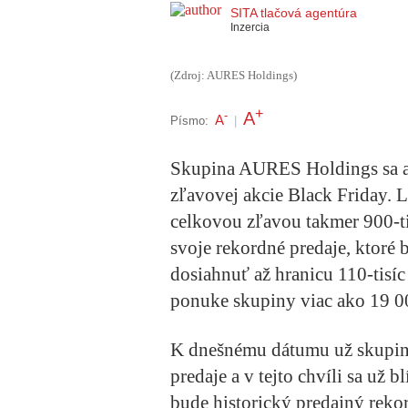
SITA tlačová agentúra
Inzercia
(Zdroj: AURES Holdings)
+
A
-
A
Písmo:
|
Skupina AURES Holdings sa aj 
zľavovej akcie Black Friday. L
celkovou zľavou takmer 900-t
svoje rekordné predaje, ktoré 
dosiahnuť až hranicu 110-tisí
ponuke skupiny viac ako 19 00
K dnešnému dátumu už skupin
predaje a v tejto chvíli sa už b
bude historický predajný reko