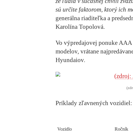
že ľudia v súčasnej chvíli zva
sú určite faktorom, ktorý ich 
generálna riaditeľka a predse
Karolína Topolová.
Vo výpredajovej ponuke AAA 
modelov, vrátane najpredávan
Hyundaiov.
(zd
Príklady zľavnených vozidiel:
Vozidlo
Ročník