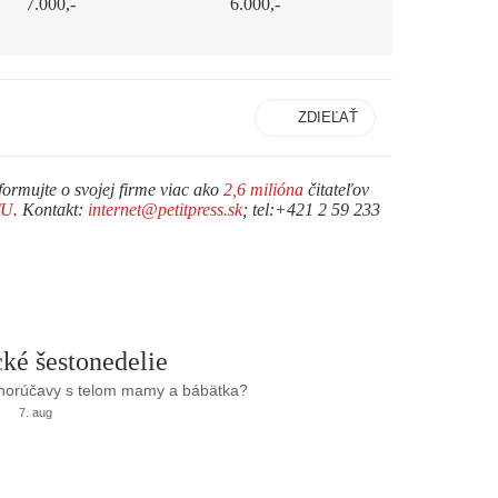
7.000,-
6.000,-
ZDIEĽAŤ
formujte o svojej firme viac ako
2,6 milióna
čitateľov
TU
. Kontakt:
internet@petitpress.sk
; tel:+421 2 59 233
ké šestonedelie
 horúčavy s telom mamy a bábätka?
7. aug