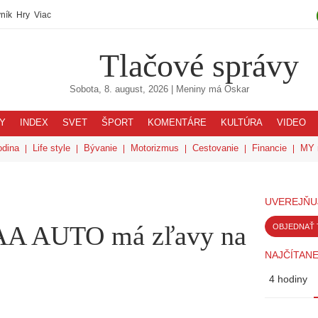
ník
Hry
Viac
Tlačové správy
Sobota, 8. august, 2026
| Meniny má
Oskar
Y
INDEX
SVET
ŠPORT
KOMENTÁRE
KULTÚRA
VIDEO
odina
Life style
Bývanie
Motorizmus
Cestovanie
Financie
MY 
UVEREJŇU
AAA AUTO má zľavy na
OBJEDNAŤ 
NAJČÍTANE
4 hodiny