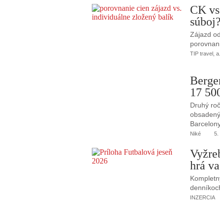
CK vs
súboj
Zájazd od
porovnani
TIP travel, a
Berge
17 50
Druhý roč
obsadený 
Barcelony
Niké
5.
Vyžre
hrá va
Kompletný
denníkoc
INZERCIA