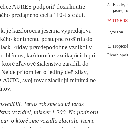
Kto by 
8
.
 chce AURES podporiť dosiahnutie
jasný, n
ho predajného cieľa 110-tisíc áut.
PARTNERS
ok, je každoročná jesenná výpredajová
Vybrané
ckého kontinentu postupne rozšírila do
Black Friday pravdepodobne vznikol v
Tropické
oblémov, každoročne vznikajúcich pri
Obsah spol
ktoré zľavové šialenstvo zaradili do
Nejde pritom len o jediný deň zliav,
A AUTO, svoj tovar zlacňujú minimálne
dňov.
svedčili. Tento rok sme sa už teraz
žstvo vozidiel, takmer 1 200. Na podporu
 eur, o ktoré sme vozidlá zlacnili. Vieme,