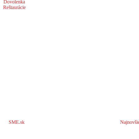
Dovolenka
Reštaurácie
SME.sk
Najnovši