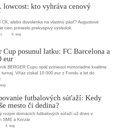
. lowcost: kto vyhráva cenový
?
 CK, alebo dovolenka na vlastnú päsť? Augustové
e cien prinieslo prekvapivý výsledok.
.s.
6. aug
r Cup posunul latku: FC Barcelona a
0 eur
ník BERGER Cupu opäť priniesol mimoriadne kvalitne
turnaj. Víťaz získal 10 000 eur z Fondu a let do
.
 aug
bovanie futbalových súťaží: Kedy
še mesto či dedina?
 rozpis domácich futbalových súťaží už dnes v
h SME a Korzár.
4. aug