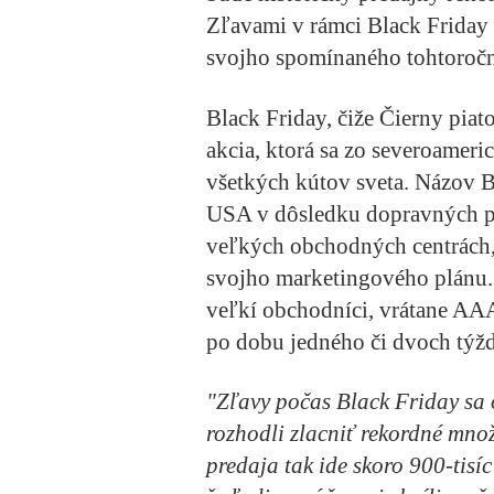
Zľavami v rámci Black Friday
svojho spomínaného tohtoročné
Black Friday, čiže Čierny piat
akcia, ktorá sa zo severoameri
všetkých kútov sveta. Názov 
USA v dôsledku dopravných pr
veľkých obchodných centrách, 
svojho marketingového plánu. 
veľkí obchodníci, vrátane AA
po dobu jedného či dvoch týž
"Zľavy počas Black Friday sa o
rozhodli zlacniť rekordné mno
predaja tak ide skoro 900-tisíc