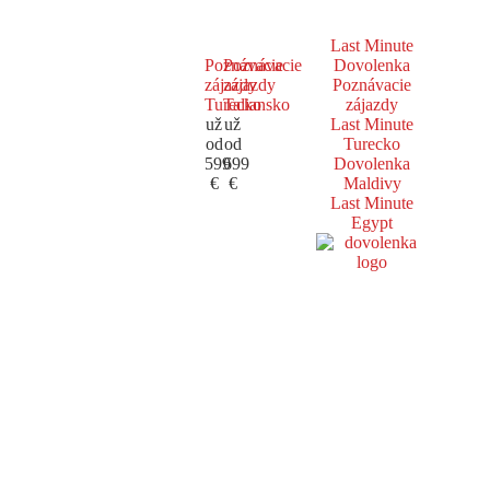
Last Minute
Poznávacie
Poznávacie
Dovolenka
zájazdy
zájazdy
Poznávacie
Turecko
Taliansko
zájazdy
už
už
Last Minute
od
od
Turecko
599
699
Dovolenka
€
€
Maldivy
Last Minute
Egypt