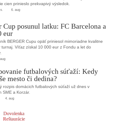
e cien prinieslo prekvapivý výsledok.
.s.
6. aug
r Cup posunul latku: FC Barcelona a
0 eur
ník BERGER Cupu opäť priniesol mimoriadne kvalitne
turnaj. Víťaz získal 10 000 eur z Fondu a let do
.
 aug
bovanie futbalových súťaží: Kedy
še mesto či dedina?
 rozpis domácich futbalových súťaží už dnes v
h SME a Korzár.
4. aug
Dovolenka
Reštaurácie