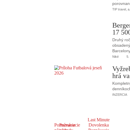
porovnani
TIP travel, a
Berge
17 50
Druhý roč
obsadený 
Barcelony
Niké
5.
Vyžre
hrá va
Kompletný
denníkoc
INZERCIA
Last Minute
Poznávacie
Poznávacie
Dovolenka