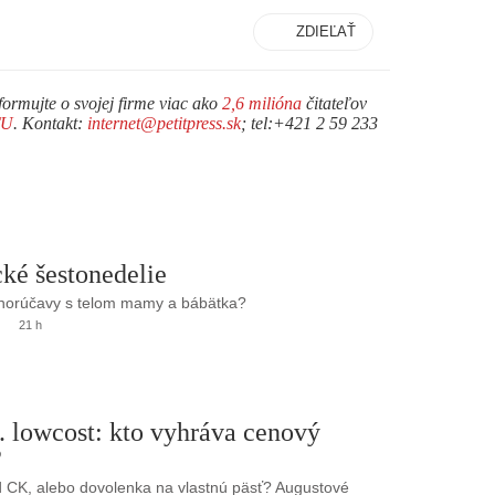
ZDIEĽAŤ
formujte o svojej firme viac ako
2,6 milióna
čitateľov
TU
. Kontakt:
internet@petitpress.sk
; tel:+421 2 59 233
ké šestonedelie
 horúčavy s telom mamy a bábätka?
21 h
. lowcost: kto vyhráva cenový
?
 CK, alebo dovolenka na vlastnú päsť? Augustové