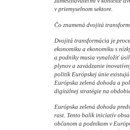
zamestnávateľmi v kontexte dvoj
v priemyselnom sektore.
Čo znamená dvojitá transfor
Dvojitá transformácia je proc
ekonomiku a ekonomiku s nízky
a podniky musia vynaložiť úsil
plynov a zavádzanie inovatívn
politík Európskej únie existujú
Európska zelená dohoda a polit
digitálnej stratégie na obdob
Európska zelená dohoda
preds
rast. Tento balík iniciatív obs
občanom a podnikom v Európe 