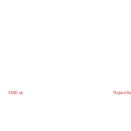
SME.sk
Najnovši