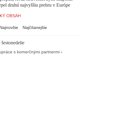
pel druhú najvyššiu prehru v Európe
KÝ OBSAH
Najnovšie
Najčítanejšie
 šestonedelie
upráce s komerčnými partnermi ›