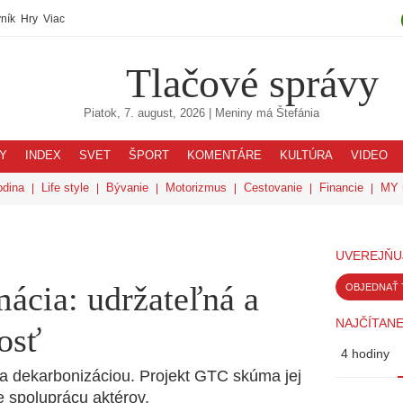
ník
Hry
Viac
Tlačové správy
Piatok, 7. august, 2026
| Meniny má
Štefánia
Y
INDEX
SVET
ŠPORT
KOMENTÁRE
KULTÚRA
VIDEO
odina
Life style
Bývanie
Motorizmus
Cestovanie
Financie
MY 
UVEREJŇU
mácia: udržateľná a
OBJEDNAŤ 
NAJČÍTANE
osť
4 hodiny
 a dekarbonizáciou. Projekt GTC skúma jej
 spoluprácu aktérov.