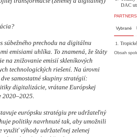
itej transformácie (zelenej a digitálnej)
DAC utr
PARTNERS
mácia?
Vybrané
es súbežného prechodu na digitálnu
Tropické
mi emisiami uhlíka. To znamená, že štáty
Obsah spol
ie na znižovanie emisií skleníkových
ych technologických riešení. Na úrovni
 dve samostatné skupiny stratégií:
iky digitalizácie, vrátane Európskej
ie 2020–2025.
tavuje európsku stratégiu pre udržateľný
ahuje politiky navrhnuté tak, aby umožnili
využiť výhody udržateľnej zelenej