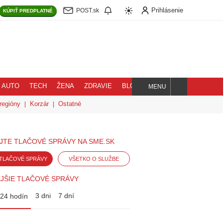
Prihlásenie
POST.sk
KÚPIŤ
PREDPLATNÉ
AUTO
TECH
ŽENA
ZDRAVIE
BLOG
MENU
Hľadaj
regióny
Korzár
Ostatné
JTE TLAČOVÉ SPRÁVY NA SME.SK
TLAČOVÉ SPRÁVY
VŠETKO O SLUŽBE
JŠIE TLAČOVÉ SPRÁVY
3 dni
7 dní
24 hodín