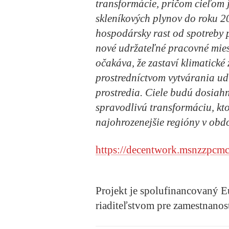
transformácie, pričom cieľom j
skleníkových plynov do roku 2
hospodársky rast od spotreby p
nové udržateľné pracovné mies
očakáva, že zastaví klimatické 
prostredníctvom vytvárania ud
prostredia. Ciele budú dosiah
spravodlivú transformáciu,
kto
najohrozenejšie regióny v obd
https://decentwork.msnzzpcmc
Projekt je spolufinancovaný 
riaditeľstvom pre zamestnanosť,