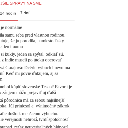
JŠIE SPRÁVY NA SME
7 dní
24 hodín
 je normálne
la samu seba pred vlastnou rodinou.
tuje, že ju porodila, namiesto lásky
la len traumu
 si kukly, jeden sa spýtal, odkiaľ sú.
a z Indie museli po útoku operovať
ová Garajová: Dcérin výbuch hnevu ma
ní. Keď mi povie ďakujem, aj sa
ím
mohol kúpiť slovenské Tesco? Favorit je
o záujem môžu prejaviť aj ďalší
á pôrodnica má za sebou najsilnejší
oka. Júl priniesol aj výnimočný zákrok
afte došlo k menšiemu výbuchu.
e verejnosti nehrozí, tvrdí spoločnosť
prepad, reťaz neuveriteľných hlúpostí.