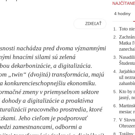
NAJČÍTANE
4 hodiny
ZDIEĽAŤ
Toto nie
1
.
Zachráni
2
.
Matka ľu
asnosti nachádza pred dvoma významnými
zanecha
nými hnacími silami sú zelená
Nasadili
3
.
Študent
bou dekarbonizácie, a digitalizácia.
Jarjabk
4
.
om „twin“ (dvojitá) transformácia, majú
už nezra
u a konkurencieschopnejšiu ekonomiku.
zahanb
formačné zmeny v priemyselnom sektore
Kto by 
5
.
jasný, n
 dohody a digitalizácie a proaktívna
Martinsk
6
.
uralizácii pracovného prostredia, ktoré
mesiac r
ázkami. Jeho cieľom je podporovať
V Slovn
7
.
Ohrozeni
 medzi zamestnancami, odbormi a
Totálny 
8
.