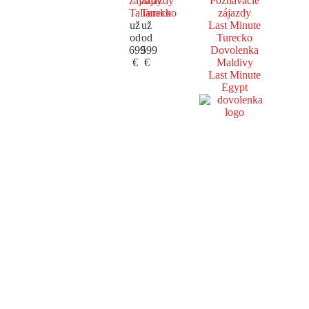
zájazdy
zájazdy
Poznávacie
Taliansko
Turecko
zájazdy
už
už
Last Minute
od
od
Turecko
699
599
Dovolenka
€
€
Maldivy
Last Minute
Egypt