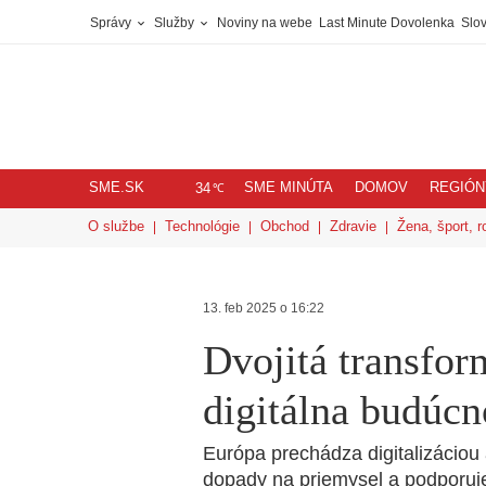
Správy
Služby
Noviny na webe
Last Minute Dovolenka
Slov
SME.SK
SME MINÚTA
DOMOV
REGIÓN
℃
34
O službe
Technológie
Obchod
Zdravie
Žena, šport, r
13. feb 2025 o 16:22
Dvojitá transfor
digitálna budúcn
Európa prechádza digitalizáciou
dopady na priemysel a podporuje