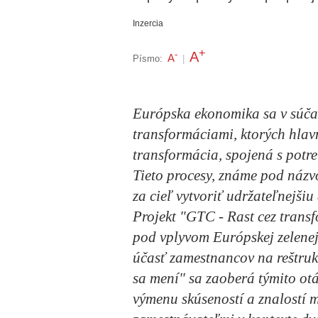
Inzercia
+
A
-
A
Písmo:
|
Európska ekonomika sa v súč
transformáciami, ktorých hlav
transformácia, spojená s potre
Tieto procesy, známe pod názv
za cieľ vytvoriť udržateľnejši
Projekt "GTC - Rast cez trans
pod vplyvom Európskej zelenej
účasť zamestnancov na reštrukt
sa mení" sa zaoberá týmito ot
výmenu skúseností a znalostí