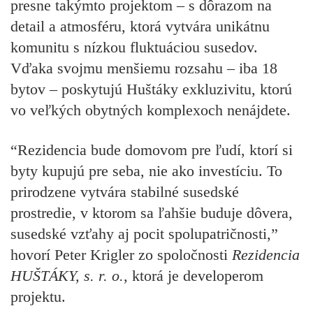
presne takýmto projektom – s dôrazom na
detail a atmosféru, ktorá vytvára unikátnu
komunitu s nízkou fluktuáciou susedov.
Vďaka svojmu menšiemu rozsahu – iba 18
bytov – poskytujú Huštáky exkluzivitu, ktorú
vo veľkých obytných komplexoch nenájdete.
“Rezidencia bude domovom pre ľudí, ktorí si
byty kupujú pre seba, nie ako investíciu. To
prirodzene vytvára stabilné susedské
prostredie, v ktorom sa ľahšie buduje dôvera,
susedské vzťahy aj pocit spolupatričnosti,”
hovorí Peter Krigler zo spoločnosti
Rezidencia
HUŠTÁKY, s. r. o.
, ktorá je developerom
projektu.