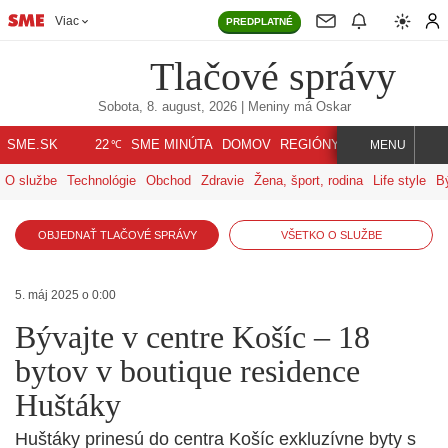
Viac
PREDPLATNÉ
Tlačové správy
Sobota, 8. august, 2026
| Meniny má
Oskar
℃
SME.SK
SME MINÚTA
DOMOV
REGIÓNY
INDEX
SVET
22
MENU
O službe
Technológie
Obchod
Zdravie
Žena, šport, rodina
Life style
B
OBJEDNAŤ TLAČOVÉ SPRÁVY
VŠETKO O SLUŽBE
5. máj 2025 o 0:00
Bývajte v centre Košíc – 18
bytov v boutique residence
Huštáky
Huštáky prinesú do centra Košíc exkluzívne byty s