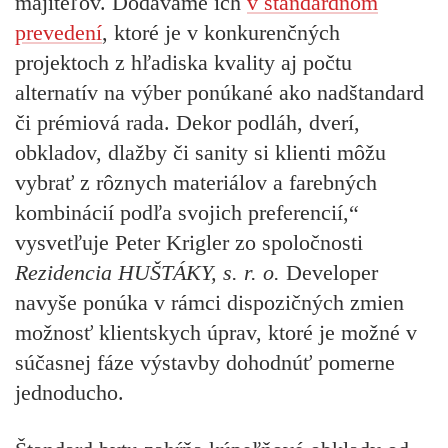
majiteľov. Dodávame ich
v štandardnom
prevedení
, ktoré je v konkurenčných
projektoch z hľadiska kvality aj počtu
alternatív na výber ponúkané ako nadštandard
či prémiová rada. Dekor podláh, dverí,
obkladov, dlažby či sanity si klienti môžu
vybrať z rôznych materiálov a farebných
kombinácií podľa svojich preferencií,“
vysvetľuje Peter Krigler zo spoločnosti
Rezidencia HUŠTÁKY, s. r. o.
Developer
navyše ponúka v rámci dispozičných zmien
možnosť klientskych úprav, ktoré je možné v
súčasnej fáze výstavby dohodnúť pomerne
jednoducho.