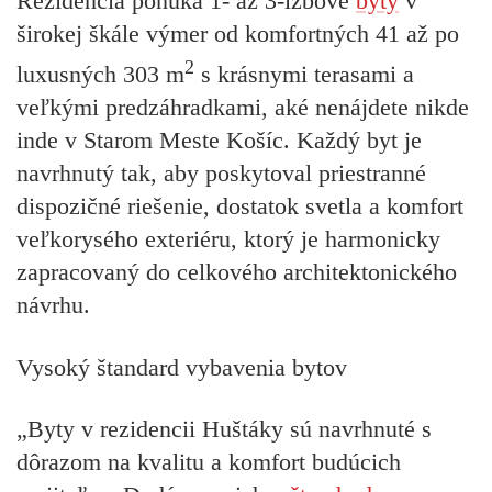
Rezidencia ponúka 1- až 3-izbové
byty
v
širokej škále výmer od komfortných 41 až po
2
luxusných 303 m
s krásnymi terasami a
veľkými predzáhradkami, aké nenájdete nikde
inde v Starom Meste Košíc. Každý byt je
navrhnutý tak, aby poskytoval priestranné
dispozičné riešenie, dostatok svetla a komfort
veľkorysého exteriéru, ktorý je harmonicky
zapracovaný do celkového architektonického
návrhu.
Vysoký štandard vybavenia bytov
„Byty v rezidencii Huštáky sú navrhnuté s
dôrazom na kvalitu a komfort budúcich