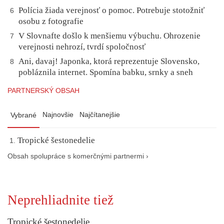
Polícia žiada verejnosť o pomoc. Potrebuje stotožniť
6
osobu z fotografie
V Slovnafte došlo k menšiemu výbuchu. Ohrozenie
7
verejnosti nehrozí, tvrdí spoločnosť
Ani, davaj! Japonka, ktorá reprezentuje Slovensko,
8
pobláznila internet. Spomína babku, srnky a sneh
PARTNERSKÝ OBSAH
Najnovšie
Najčítanejšie
Vybrané
Tropické šestonedelie
Obsah spolupráce s komerčnými partnermi ›
Neprehliadnite tiež
Tropické šestonedelie