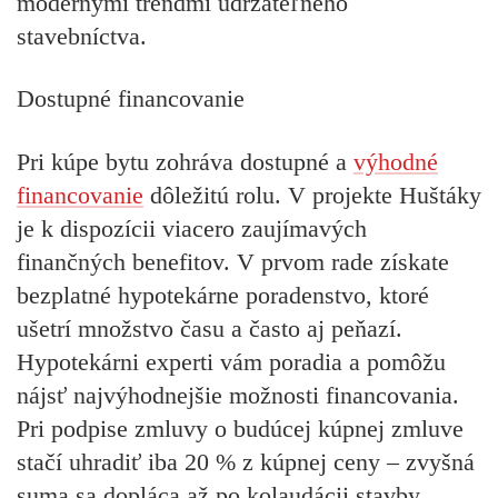
modernými trendmi udržateľného
stavebníctva.
Dostupné financovanie
Pri kúpe bytu zohráva dostupné a
výhodné
financovanie
dôležitú rolu. V projekte Huštáky
je k dispozícii viacero zaujímavých
finančných benefitov. V prvom rade získate
bezplatné hypotekárne poradenstvo, ktoré
ušetrí množstvo času a často aj peňazí.
Hypotekárni experti vám poradia a pomôžu
nájsť najvýhodnejšie možnosti financovania.
Pri podpise zmluvy o budúcej kúpnej zmluve
stačí uhradiť iba 20 % z kúpnej ceny – zvyšná
suma sa dopláca až po kolaudácii stavby.