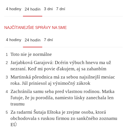
4 hodiny
3 dni
7 dní
24 hodín
NAJČÍTANEJŠIE SPRÁVY NA SME
4 hodiny
7 dní
24 hodín
Toto nie je normálne
1
Jarjabková Garajová: Dcérin výbuch hnevu ma už
2
nezraní. Keď mi povie ďakujem, aj sa zahanbím
Martinská pôrodnica má za sebou najsilnejší mesiac
3
roka. Júl priniesol aj výnimočný zákrok
Zachránila samu seba pred vlastnou rodinou. Matka
4
ľutuje, že ju porodila, namiesto lásky zanechala len
traumu
Za radarmi Šutaja Eštoka je zrejme osoba, ktorá
5
obchodovala s ruskou firmou zo sankčného zoznamu
EÚ