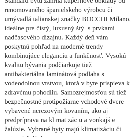
Štandard bytu zahŕňa kúpeľňové obklady od
renomovaného španielskeho výrobcu či
umývadlá talianskej značky BOCCHI Milano,
ideálne pre čistý, luxusný štýl s prvkami
nadčasového dizajnu. Každý deň vám
poskytnú pohľad na moderné trendy
kombinujúce eleganciu a funkčnosť. Vysokú
kvalitu bývania podčiarkuje tiež
antibakteriálna laminátová podlaha s
vodeodolnou vrstvou, ktorá v byte prispieva k
zdravému pohodliu. Samozrejmosťou sú tiež
bezpečnostné protipožiarne vchodové dvere
vybavené nerezovým kovaním, ako aj
predpríprava na klimatizáciu a vonkajšie
žalúzie. Vybrané byty majú klimatizáciu či