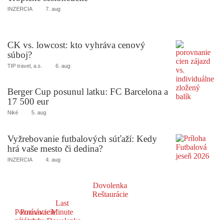
INZERCIA
7. aug
CK vs. lowcost: kto vyhráva cenový
súboj?
TIP travel, a.s.
6. aug
Berger Cup posunul latku: FC Barcelona a
17 500 eur
Niké
5. aug
Vyžrebovanie futbalových súťaží: Kedy
hrá vaše mesto či dedina?
INZERCIA
4. aug
Dovolenka
Reštaurácie
Last
Poznávacie
Poznávacie
Minute