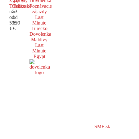
zájazdy
zájazdy
Dovolenka
Turecko
Taliansko
Poznávacie
už
už
zájazdy
od
od
Last
599
699
Minute
€
€
Turecko
Dovolenka
Maldivy
Last
Minute
Egypt
SME.sk