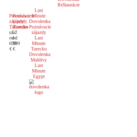
Reštaurácie
Last
Poznávacie
Poznávacie
Minute
zájazdy
zájazdy
Dovolenka
Taliansko
Turecko
Poznávacie
už
už
zájazdy
od
od
Last
699
599
Minute
€
€
Turecko
Dovolenka
Maldivy
Last
Minute
Egypt