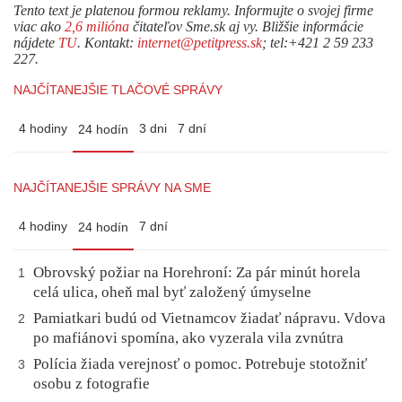
Tento text je platenou formou reklamy. Informujte o svojej firme
viac ako
2,6 milióna
čitateľov Sme.sk aj vy. Bližšie informácie
nájdete
TU
. Kontakt:
internet@petitpress.sk
; tel:+421 2 59 233
227.
NAJČÍTANEJŠIE TLAČOVÉ SPRÁVY
4 hodiny
3 dni
7 dní
24 hodín
NAJČÍTANEJŠIE SPRÁVY NA SME
4 hodiny
7 dní
24 hodín
Obrovský požiar na Horehroní: Za pár minút horela
1
celá ulica, oheň mal byť založený úmyselne
Pamiatkari budú od Vietnamcov žiadať nápravu. Vdova
2
po mafiánovi spomína, ako vyzerala vila zvnútra
Polícia žiada verejnosť o pomoc. Potrebuje stotožniť
3
osobu z fotografie