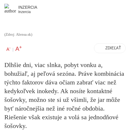
INZERCIA
Inzercia
(Zdroj: Alensa.sk)
+
A
-
ZDIEĽAŤ
A
|
Dlhšie dni, viac slnka, pobyt vonku a,
bohužiaľ, aj peľová sezóna. Práve kombinácia
týchto faktorov dáva očiam zabrať viac než
kedykoľvek inokedy. Ak nosíte kontaktné
šošovky, možno ste si už všimli, že jar môže
byť náročnejšia než iné ročné obdobia.
Riešenie však existuje a volá sa jednodňové
šošovky.