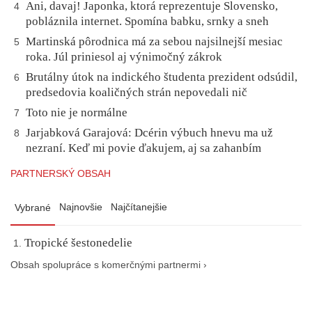
Ani, davaj! Japonka, ktorá reprezentuje Slovensko,
4
pobláznila internet. Spomína babku, srnky a sneh
Martinská pôrodnica má za sebou najsilnejší mesiac
5
roka. Júl priniesol aj výnimočný zákrok
Brutálny útok na indického študenta prezident odsúdil,
6
predsedovia koaličných strán nepovedali nič
Toto nie je normálne
7
Jarjabková Garajová: Dcérin výbuch hnevu ma už
8
nezraní. Keď mi povie ďakujem, aj sa zahanbím
PARTNERSKÝ OBSAH
Najnovšie
Najčítanejšie
Vybrané
Tropické šestonedelie
Obsah spolupráce s komerčnými partnermi ›