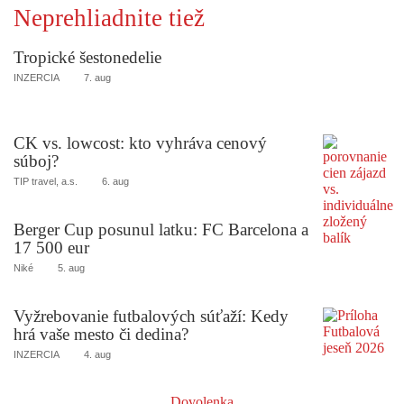
Neprehliadnite tiež
Tropické šestonedelie
INZERCIA
7. aug
CK vs. lowcost: kto vyhráva cenový
súboj?
TIP travel, a.s.
6. aug
Berger Cup posunul latku: FC Barcelona a
17 500 eur
Niké
5. aug
Vyžrebovanie futbalových súťaží: Kedy
hrá vaše mesto či dedina?
INZERCIA
4. aug
Dovolenka