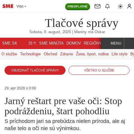
Viac
PREDPLATNÉ
Tlačové správy
Sobota, 8. august, 2026
| Meniny má
Oskar
℃
SME.SK
SME MINÚTA
DOMOV
REGIÓNY
INDEX
SVET
31
MENU
O službe
Technológie
Obchod
Zdravie
Žena, šport, rodina
Life style
B
OBJEDNAŤ TLAČOVÉ SPRÁVY
VŠETKO O SLUŽBE
29. apr 2026 o 0:00
Jarný reštart pre vaše oči: Stop
podráždeniu, štart pohodliu
S príchodom jari sa prebúdza nielen príroda, ale aj
naše telo a oči nie sú výnimkou.