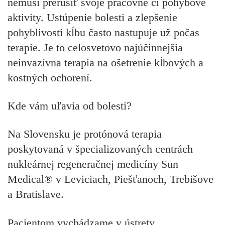
nemusí prerušiť svoje pracovné či pohybové
aktivity. Ustúpenie bolesti a zlepšenie
pohyblivosti kĺbu často nastupuje už počas
terapie. Je to celosvetovo najúčinnejšia
neinvazívna terapia na ošetrenie kĺbových a
kostných ochorení.
Kde vám uľavia od bolesti?
Na Slovensku je protónová terapia
poskytovaná v špecializovaných centrách
nukleárnej regeneračnej medicíny Sun
Medical® v Leviciach, Piešťanoch, Trebišove
a Bratislave.
Pacientom vychádzame v ústrety