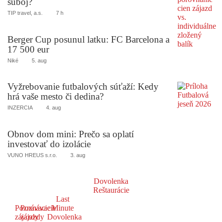
súboj?
TIP travel, a.s.
7 h
Berger Cup posunul latku: FC Barcelona a
17 500 eur
Niké
5. aug
Vyžrebovanie futbalových súťaží: Kedy
hrá vaše mesto či dedina?
INZERCIA
4. aug
Obnov dom mini: Prečo sa oplatí
investovať do izolácie
VUNO HREUS s.r.o.
3. aug
Dovolenka
Reštaurácie
Last
Poznávacie
Poznávacie
Minute
zájazdy
zájazdy
Dovolenka