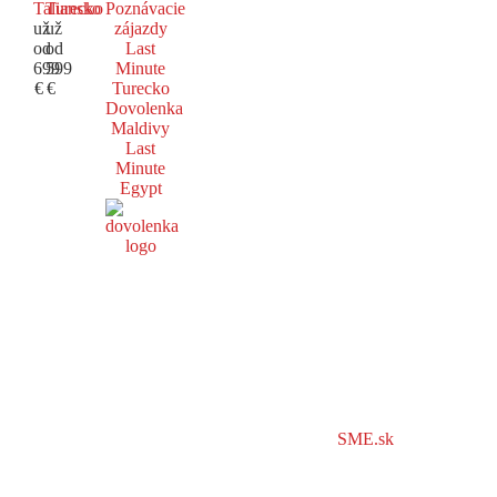
Taliansko
Turecko
Poznávacie
už
už
zájazdy
od
od
Last
699
599
Minute
€
€
Turecko
Dovolenka
Maldivy
Last
Minute
Egypt
SME.sk