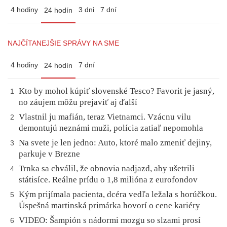
4 hodiny
3 dni
7 dní
24 hodín
NAJČÍTANEJŠIE SPRÁVY NA SME
4 hodiny
7 dní
24 hodín
Kto by mohol kúpiť slovenské Tesco? Favorit je jasný,
1
no záujem môžu prejaviť aj ďalší
Vlastnil ju mafián, teraz Vietnamci. Vzácnu vilu
2
demontujú neznámi muži, polícia zatiaľ nepomohla
Na svete je len jedno: Auto, ktoré malo zmeniť dejiny,
3
parkuje v Brezne
Trnka sa chválil, že obnovia nadjazd, aby ušetrili
4
státisíce. Reálne prídu o 1,8 milióna z eurofondov
Kým prijímala pacienta, dcéra vedľa ležala s horúčkou.
5
Úspešná martinská primárka hovorí o cene kariéry
VIDEO: Šampión s nádormi mozgu so slzami prosí
6