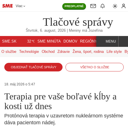
Viac
PREDPLATNÉ
Tlačové správy
Štvrtok, 6. august, 2026
| Meniny má
Jozefína
℃
SME.SK
SME MINÚTA
DOMOV
REGIÓNY
INDEX
SVET
32
MENU
O službe
Technológie
Obchod
Zdravie
Žena, šport, rodina
Life style
B
OBJEDNAŤ TLAČOVÉ SPRÁVY
VŠETKO O SLUŽBE
18. máj 2026 o 5:47
Terapia pre vaše boľavé kĺby a
kosti už dnes
Protónová terapia v uzavretom nukleárnom systéme
dáva pacientom nádej.