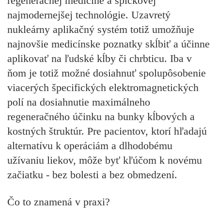
regeneračnej medicíne a špičkovej
najmodernejšej technológie. Uzavretý
nukleárny aplikačný systém totiž umožňuje
najnovšie medicínske poznatky skĺbiť a účinne
aplikovať na ľudské kĺby či chrbticu. Iba v
ňom je totiž možné dosiahnuť spolupôsobenie
viacerých špecifických elektromagnetických
polí na dosiahnutie maximálneho
regeneračného účinku na bunky kĺbových a
kostných štruktúr. Pre pacientov, ktorí hľadajú
alternatívu k operáciám a dlhodobému
užívaniu liekov, môže byť kľúčom k novému
začiatku - bez bolesti a bez obmedzení.
Čo to znamená v praxi?