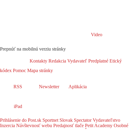
Video
Prepnúť na mobilnú verziu stránky
Kontakty
Redakcia
Vydavateľ
Predplatné
Etický
kódex
Pomoc
Mapa stránky
RSS
Newsletter
Aplikácia
iPad
Prihlásenie do Post.sk
Sportnet
Slovak Spectator
Vydavateľstvo
Inzercia
Návštevnosť webu
Predajnosť tlače
Petit Academy
Osobné
údaje
Nariadenie DSA
Akčný plán
Licencie
Žiadosť o opravu