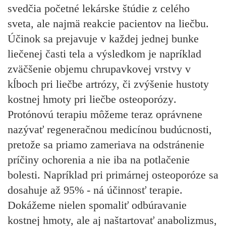
svedčia početné lekárske štúdie z celého
sveta, ale najmä reakcie pacientov na liečbu.
Účinok sa prejavuje v každej jednej bunke
liečenej časti tela a výsledkom je napríklad
zväčšenie objemu chrupavkovej vrstvy v
kĺboch pri liečbe artrózy, či zvýšenie hustoty
kostnej hmoty pri liečbe osteoporózy
.
Protónovú terapiu môžeme teraz oprávnene
nazývať regeneračnou medicínou budúcnosti,
pretože sa priamo zameriava na odstránenie
príčiny ochorenia a nie iba na potlačenie
bolesti.
Napríklad pri primárnej osteoporóze sa
dosahuje až 95% - ná účinnosť terapie.
Dokážeme nielen spomaliť odbúravanie
kostnej hmoty, ale aj naštartovať anabolizmus,