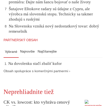
premiéra: Dajte nám šancu bojovať o naše životy
Šutajove Eštokove radary sú údajne z Cypru, ale
7
výrobca má slovenskú stopu. Technicky sa takmer
zhodujú s ruskými
Na Slovensku vzniká nový nedostatkový tovar: dobrý
8
remeselník
PARTNERSKÝ OBSAH
Najnovšie
Najčítanejšie
Vybrané
Na dovolenku stačí zbaliť kufor
Obsah spolupráce s komerčnými partnermi ›
Neprehliadnite tiež
CK vs. lowcost: kto vyhráva cenový