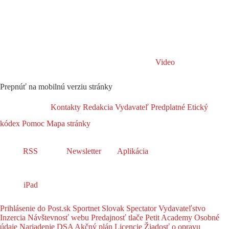
Video
Prepnúť na mobilnú verziu stránky
Kontakty
Redakcia
Vydavateľ
Predplatné
Etický
kódex
Pomoc
Mapa stránky
RSS
Newsletter
Aplikácia
iPad
Prihlásenie do Post.sk
Sportnet
Slovak Spectator
Vydavateľstvo
Inzercia
Návštevnosť webu
Predajnosť tlače
Petit Academy
Osobné
údaje
Nariadenie DSA
Akčný plán
Licencie
Žiadosť o opravu