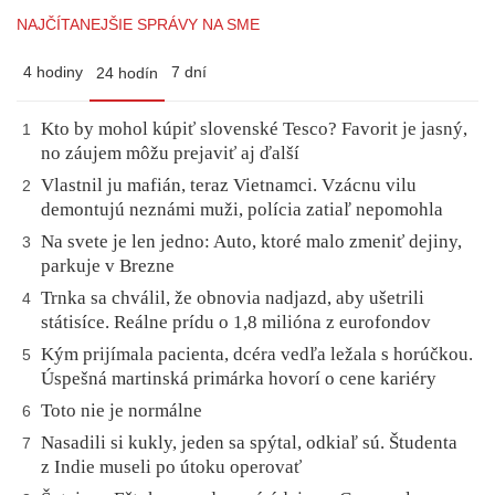
NAJČÍTANEJŠIE SPRÁVY NA SME
4 hodiny
7 dní
24 hodín
Kto by mohol kúpiť slovenské Tesco? Favorit je jasný,
1
no záujem môžu prejaviť aj ďalší
Vlastnil ju mafián, teraz Vietnamci. Vzácnu vilu
2
demontujú neznámi muži, polícia zatiaľ nepomohla
Na svete je len jedno: Auto, ktoré malo zmeniť dejiny,
3
parkuje v Brezne
Trnka sa chválil, že obnovia nadjazd, aby ušetrili
4
státisíce. Reálne prídu o 1,8 milióna z eurofondov
Kým prijímala pacienta, dcéra vedľa ležala s horúčkou.
5
Úspešná martinská primárka hovorí o cene kariéry
Toto nie je normálne
6
Nasadili si kukly, jeden sa spýtal, odkiaľ sú. Študenta
7
z Indie museli po útoku operovať