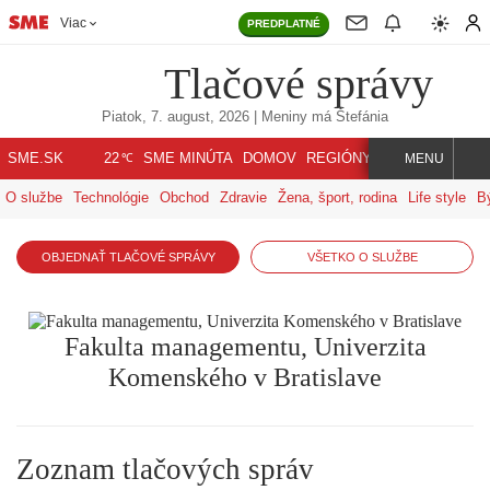
Viac
PREDPLATNÉ
Tlačové správy
Piatok, 7. august, 2026
| Meniny má
Štefánia
℃
SME.SK
SME MINÚTA
DOMOV
REGIÓNY
INDEX
SVET
22
MENU
O službe
Technológie
Obchod
Zdravie
Žena, šport, rodina
Life style
B
OBJEDNAŤ TLAČOVÉ SPRÁVY
VŠETKO O SLUŽBE
Fakulta managementu, Univerzita
Komenského v Bratislave
Zoznam tlačových správ