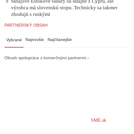
Šutajove Eštokove radary sú údajne z Cypru, ale
8
výrobca má slovenskú stopu. Technicky sa takmer
zhodujú s ruskými
PARTNERSKÝ OBSAH
Najnovšie
Najčítanejšie
Vybrané
Obsah spolupráce s komerčnými partnermi ›
SME.sk