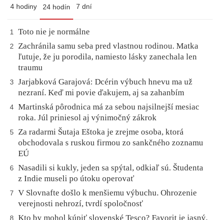
4 hodiny
7 dní
24 hodín
Toto nie je normálne
1
Zachránila samu seba pred vlastnou rodinou. Matka
2
ľutuje, že ju porodila, namiesto lásky zanechala len
traumu
Jarjabková Garajová: Dcérin výbuch hnevu ma už
3
nezraní. Keď mi povie ďakujem, aj sa zahanbím
Martinská pôrodnica má za sebou najsilnejší mesiac
4
roka. Júl priniesol aj výnimočný zákrok
Za radarmi Šutaja Eštoka je zrejme osoba, ktorá
5
obchodovala s ruskou firmou zo sankčného zoznamu
EÚ
Nasadili si kukly, jeden sa spýtal, odkiaľ sú. Študenta
6
z Indie museli po útoku operovať
V Slovnafte došlo k menšiemu výbuchu. Ohrozenie
7
verejnosti nehrozí, tvrdí spoločnosť
Kto by mohol kúpiť slovenské Tesco? Favorit je jasný,
8