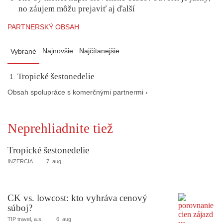
no záujem môžu prejaviť aj ďalší
PARTNERSKÝ OBSAH
Najnovšie
Najčítanejšie
Vybrané
Tropické šestonedelie
Obsah spolupráce s komerčnými partnermi ›
Neprehliadnite tiež
Tropické šestonedelie
INZERCIA
7. aug
CK vs. lowcost: kto vyhráva cenový
súboj?
TIP travel, a.s.
6. aug