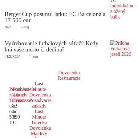
Berger Cup posunul latku: FC Barcelona a
17 500 eur
Niké
5. aug
Vyžrebovanie futbalových súťaží: Kedy
hrá vaše mesto či dedina?
INZERCIA
4. aug
Dovolenka
Reštaurácie
Last
Poznávacie
Poznávacie
Minute
zájazdy
zájazdy
Dovolenka
Turecko
Taliansko
Poznávacie
už
už
zájazdy
od
od
Last
599
699
Minute
€
€
Turecko
Dovolenka
Maldivy