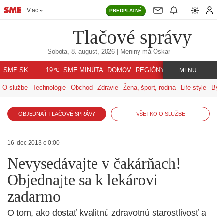
Viac
PREDPLATNÉ
Tlačové správy
Sobota, 8. august, 2026
| Meniny má
Oskar
℃
SME.SK
SME MINÚTA
DOMOV
REGIÓNY
INDEX
SVET
19
MENU
O službe
Technológie
Obchod
Zdravie
Žena, šport, rodina
Life style
B
OBJEDNAŤ TLAČOVÉ SPRÁVY
VŠETKO O SLUŽBE
16. dec 2013 o 0:00
Nevysedávajte v čakárňach!
Objednajte sa k lekárovi
zadarmo
O tom, ako dostať kvalitnú zdravotnú starostlivosť a