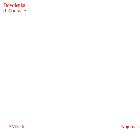
Dovolenka
Reštaurácie
SME.sk
Najnovši