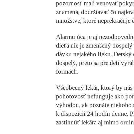
pozornosť mali venovať poky
znamená, dodržiavať čo najkrat
množstve, ktoré neprekračuje
Alarmujúca je aj nezodpovedno
dieťa nie je zmenšený dospelý
dávku nejakého lieku. Detský 
dospelý, preto sa pre deti vyr
formách.
Všeobecný lekár, ktorý by nás n
pohotovosť nefunguje ako por
výhodou, ak poznáte niekoho
k dispozícii 24 hodín denne. 
zastihnúť lekára aj mimo ordi