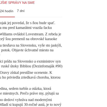
JŠIE SPRÁVY NA SME
7 dní
24 hodín
jak jej povedal, že s ňou bude spať.
a mu pred kamarátmi vrazila facku
illiams ovládol Lovestream. Z rebela je
torý šou premenil na obrovské karaoke
a tiesňava na Slovensku, vyše sto jaskýň,
 potok. Objavte úchvatné miesto na
e
ci prídu na Slovensko a exministrov syn
e ruské útoky Bibliou (Dezinfomaják #90)
Oravy získal prestížne ocenenie. K
 ho priviedla zriedkavá choroba, ktorou
dina, sedem turbín a otázka, ktorá
e miestnych. Prečo práve my, pýtajú sa
 po dedovi vyhráva nad modernými
Mladí si kupujú 30-ročné autá, je to nový