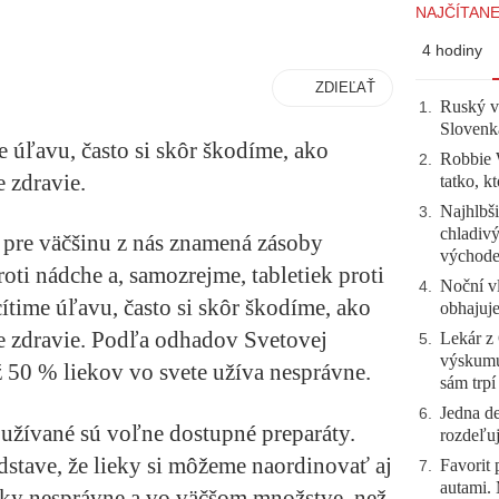
NAJČÍTANE
4 hodiny
ZDIEĽAŤ
Ruský vo
1
.
Slovenk
e úľavu, často si skôr škodíme, ako
Robbie W
2
.
 zdravie.
tatko, k
Najhlbši
3
.
chladivý
o pre väčšinu z nás znamená zásoby
východ
oti nádche a, samozrejme, tabletiek proti
Noční vl
4
.
cítime úľavu, často si skôr škodíme, ako
obhajuj
 zdravie. Podľa odhadov Svetovej
Lekár z 
5
.
výskumu
ž 50 % liekov vo svete užíva nesprávne.
sám trpí
Jedna de
6
.
c užívané sú voľne dostupné preparáty.
rozdeľuj
edstave, že lieky si môžeme naordinovať aj
Favorit
7
.
autami. 
ky nesprávne a vo väčšom množstve, než