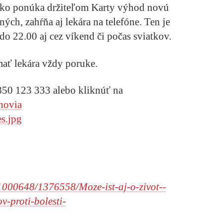
ko ponúka držiteľom Karty výhod novú
ých, zahŕňa aj lekára na telefóne. Ten je
do 22.00 aj cez víkend či počas sviatkov.
ať lekára vždy poruke.
850 123 333 alebo kliknúť na
novia
l/1000648/1376558/Moze-ist-aj-o-zivot--
v-proti-bolesti-