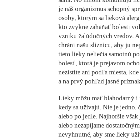
je náš organizmus schopný spr
osoby, ktorým sa lieková aler
kto zvykne zaháňať bolesti vo
vzniku žalúdočných vredov. Ana
chráni našu sliznicu, aby ju n
tieto lieky neliečia samotnú po
bolesť, ktorá je prejavom ocho
nezistíte ani podľa miesta, kde
a na prvý pohľad jasné prízna
Lieky môžu mať blahodarný i z
kedy sa užívajú. Nie je jedno, 
alebo po jedle. Najhoršie vša
alebo nezapíjame dostatočným 
nevyhnutné, aby sme lieky uží