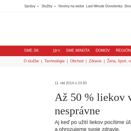
Správy
Služby
Noviny na webe
Last Minute Dovolenka
Slov
SME.SK
SME MINÚTA
DOMOV
REGIÓN
℃
19
O službe
Technológie
Obchod
Zdravie
Žena, šport, r
11. okt 2014 o 23:50
Až 50 % liekov v
nesprávne
Aj keď po užití liekov pocítime 
a ohrozujeme svoje zdravie.