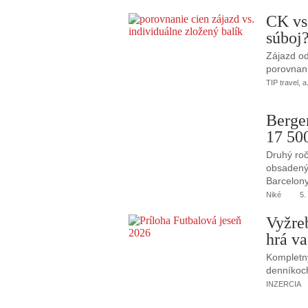
CK vs
súboj
Zájazd od
porovnani
TIP travel, a
Berge
17 50
Druhý roč
obsadený 
Barcelony
Niké
5.
Vyžre
hrá va
Kompletný
denníkoc
INZERCIA