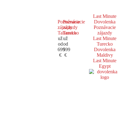
Last Minute
Poznávacie
Poznávacie
Dovolenka
zájazdy
zájazdy
Poznávacie
Taliansko
Turecko
zájazdy
už
už
Last Minute
od
od
Turecko
699
599
Dovolenka
€
€
Maldivy
Last Minute
Egypt