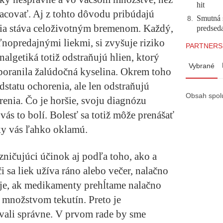
hit
acovať. Aj z tohto dôvodu pribúdajú
Smutná 
8
.
gia stáva celoživotným bremenom. Každý,
predsed
ľnopredajnými liekmi, si zvyšuje riziko
PARTNERS
lgetiká totiž odstraňujú hlien, ktorý
Vybrané
eporanila žalúdočná kyselina. Okrem toho
dstatu ochorenia, ale len odstraňujú
Obsah spol
renia. Čo je horšie, svoju diagnózu
 vás to bolí. Bolesť sa totiž môže prenášať
ky vás ľahko oklamú.
ničujúci účinok aj podľa toho, ako a
či sa liek užíva ráno alebo večer, nalačno
k je, ak medikamenty prehĺtame nalačno
množstvom tekutín. Preto je
vali správne. V prvom rade by sme