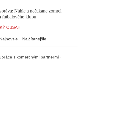
správa: Náhle a nečakane zomrel
a futbalového klubu
KÝ OBSAH
Najnovšie
Najčítanejšie
upráce s komerčnými partnermi ›