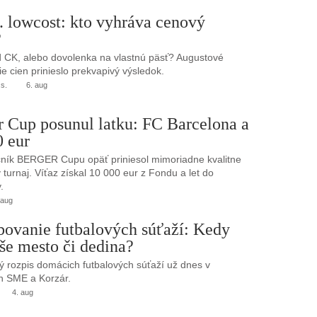
. lowcost: kto vyhráva cenový
?
 CK, alebo dovolenka na vlastnú päsť? Augustové
e cien prinieslo prekvapivý výsledok.
.s.
6. aug
r Cup posunul latku: FC Barcelona a
0 eur
ník BERGER Cupu opäť priniesol mimoriadne kvalitne
turnaj. Víťaz získal 10 000 eur z Fondu a let do
.
 aug
bovanie futbalových súťaží: Kedy
še mesto či dedina?
 rozpis domácich futbalových súťaží už dnes v
h SME a Korzár.
4. aug