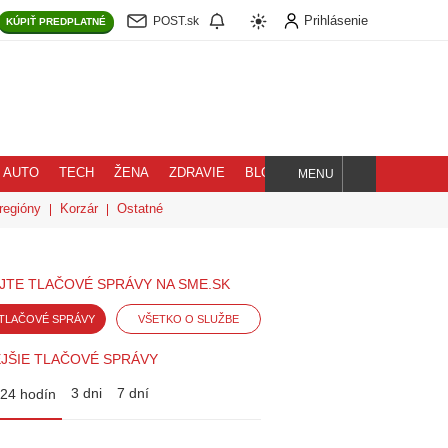
Prihlásenie
POST.sk
KÚPIŤ
PREDPLATNÉ
AUTO
TECH
ŽENA
ZDRAVIE
BLOG
MENU
Hľadaj
regióny
Korzár
Ostatné
JTE TLAČOVÉ SPRÁVY NA SME.SK
TLAČOVÉ SPRÁVY
VŠETKO O SLUŽBE
JŠIE TLAČOVÉ SPRÁVY
3 dni
7 dní
24 hodín