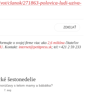
zivot/clanok/271863-polovica-ludi-uziva-
ZDIEĽAŤ
formujte o svojej firme viac ako
2,6 milióna
čitateľov
TU
. Kontakt:
internet@petitpress.sk
; tel:+421 2 59 233
ké šestonedelie
 horúčavy s telom mamy a bábätka?
7. aug