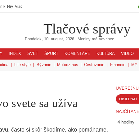
ník
Hry
Viac
Tlačové správy
Pondelok, 10. august, 2026
| Meniny má
Vavrinec
Y
INDEX
SVET
ŠPORT
KOMENTÁRE
KULTÚRA
VIDEO
odina
Life style
Bývanie
Motorizmus
Cestovanie
Financie
MY 
UVEREJŇU
o svete sa užíva
OBJEDNAŤ 
NAJČÍTANE
4 hodiny
úľavu, často si skôr škodíme, ako pomáhame,