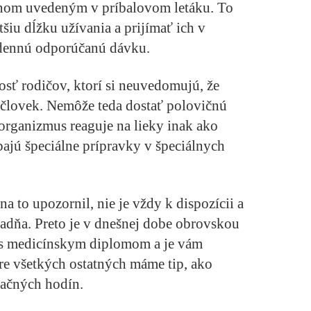
nom uvedeným v príbalovom letáku. To
šiu dĺžku užívania a prijímať ich v
 dennú odporúčanú dávku.
sť rodičov, ktorí si neuvedomujú, že
 človek. Nemôže teda dostať polovičnú
organizmus reaguje na lieky inak ako
ábajú špeciálne prípravky v špeciálnych
a to upozornil, nie je vždy k dispozícii a
adňa. Preto je v dnešnej dobe obrovskou
 s medicínskym diplomom a je vám
Pre všetkých ostatných máme tip, ako
načných hodín.