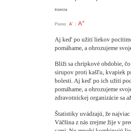
Inzercia
+
A
-
A
Písmo:
|
Aj keď po užití liekov pocítim
pomáhame, a ohrozujeme svoje
Blíži sa chrípkové obdobie, č
sirupov proti kašľu, kvapiek pr
bolesti. Aj keď po ich užití po
pomáhame, a ohrozujeme svoje
zdravotníckej organizácie sa a
Štatistiky uvádzajú, že najvia
Väčšina z nás zrejme žije v pr
sami. No mnohí kombinujú lie