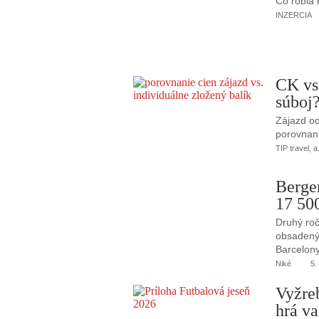
Čo robia
INZERCIA
CK vs
súboj
Zájazd od
porovnani
TIP travel, a
Berge
17 50
Druhý roč
obsadený 
Barcelony
Niké
5.
Vyžre
hrá va