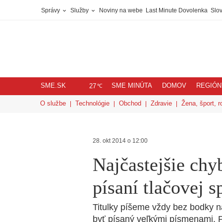
Správy
Služby
Noviny na webe
Last Minute Dovolenka
Slov
SME.SK
SME MINÚTA
DOMOV
REGIÓN
℃
27
O službe
Technológie
Obchod
Zdravie
Žena, šport, r
28. okt 2014 o 12:00
Najčastejšie chyb
písaní tlačovej s
Titulky píšeme vždy bez bodky na 
byť písaný veľkými písmenami. P