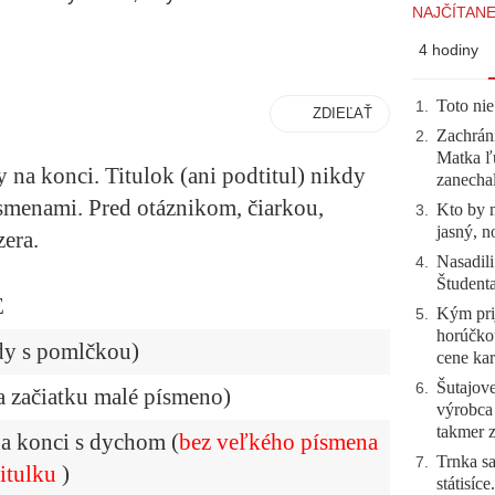
NAJČÍTANE
4 hodiny
Toto nie
1
.
ZDIEĽAŤ
Zachráni
2
.
Matka ľu
 na konci. Titulok (ani podtitul) nikdy
zanecha
smenami. Pred otáznikom, čiarkou,
Kto by 
3
.
jasný, n
era.
Nasadili
4
.
Študent
E
Kým prij
5
.
horúčko
dy s pomlčkou)
cene kar
Šutajove
6
.
na začiatku malé písmeno)
výrobca
takmer 
na konci s dychom (
bez veľkého písmena
Trnka sa
7
.
titulku
)
státisíc