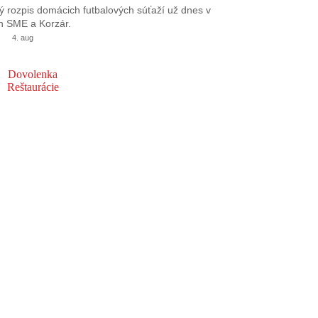
 rozpis domácich futbalových súťaží už dnes v
h SME a Korzár.
4. aug
Dovolenka
Reštaurácie