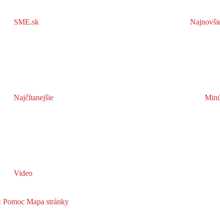
SME.sk
Najnovši
Najčítanejšie
Minú
Video
x
Pomoc
Mapa stránky