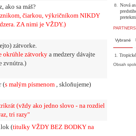
Nová asf
8
.
z, ako sa máš?
predstih
znikom, čiarkou, výkričníkom NIKDY
pretekm
dzera.
ZA nimi je VŽDY.)
PARTNERS
Vybrané
ejto) zátvorke.
e okrúhle zátvorky
a medzery dávajte
Tropické
e zvnútra.)
Obsah spol
r (
s malým písmenom
, skloňujeme)
trikrát (vždy ako jedno slovo - na rozdiel
az, tri razy"
ulok
(
titulky VŽDY BEZ BODKY na