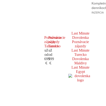
Kompletný
denníkoc
INZERCIA
Last Minute
Poznávacie
Poznávacie
Dovolenka
zájazdy
zájazdy
Poznávacie
Taliansko
Turecko
zájazdy
už
už
Last Minute
od
od
Turecko
699
599
Dovolenka
€
€
Maldivy
Last Minute
Egypt