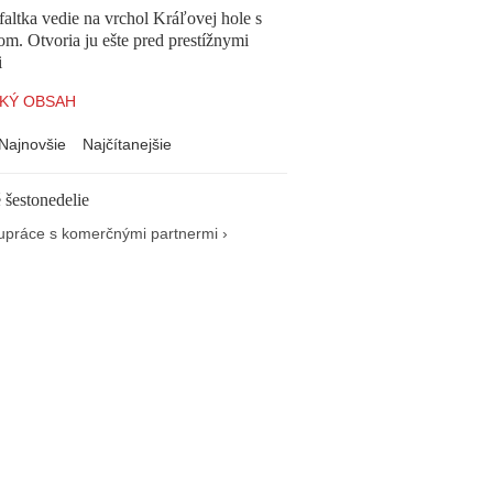
altka vedie na vrchol Kráľovej hole s
om. Otvoria ju ešte pred prestížnymi
i
KÝ OBSAH
Najnovšie
Najčítanejšie
 šestonedelie
upráce s komerčnými partnermi ›