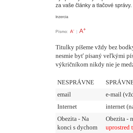
za vaše články a tlačové správy.
Inzercia
+
A
-
A
Písmo:
|
Titulky píšeme vždy bez bodky
nesmie byť písaný veľkými pí
výkričníkom nikdy nie je medz
NESPRÁVNE
SPRÁVN
email
e-mail (vž
Internet
internet (
Obezita - Na
Obezita - 
konci s dychom
uprostred 