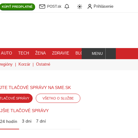
Prihlásenie
POST.sk
KÚPIŤ
PREDPLATNÉ
AUTO
TECH
ŽENA
ZDRAVIE
BLOG
MENU
Hľadaj
regióny
Korzár
Ostatné
JTE TLAČOVÉ SPRÁVY NA SME.SK
TLAČOVÉ SPRÁVY
VŠETKO O SLUŽBE
JŠIE TLAČOVÉ SPRÁVY
3 dni
7 dní
24 hodín