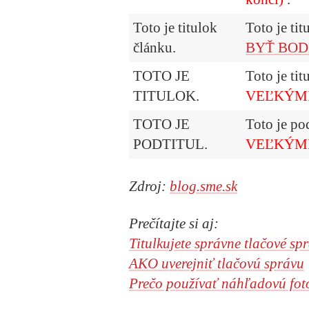
Toto je titulok
Toto je ti
článku.
BYŤ BO
TOTO JE
Toto je tit
TITULOK.
VEĽKÝMI
TOTO JE
Toto je po
PODTITUL.
VEĽKÝMI
Zdroj:
blog.sme.sk
Prečítajte si aj:
Titulkujete správne tlačové sp
AKO uverejniť tlačovú správu
Prečo používať náhľadovú foto