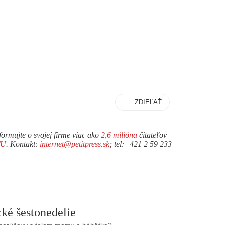
ZDIEĽAŤ
formujte o svojej firme viac ako
2,6 milióna
čitateľov
TU
. Kontakt:
internet@petitpress.sk
; tel:+421 2 59 233
ké šestonedelie