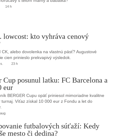
 horúčavy s telom mamy a bábätka?
14 h
. lowcost: kto vyhráva cenový
?
 CK, alebo dovolenka na vlastnú päsť? Augustové
e cien prinieslo prekvapivý výsledok.
.s.
23 h
r Cup posunul latku: FC Barcelona a
0 eur
ník BERGER Cupu opäť priniesol mimoriadne kvalitne
turnaj. Víťaz získal 10 000 eur z Fondu a let do
.
 aug
bovanie futbalových súťaží: Kedy
še mesto či dedina?