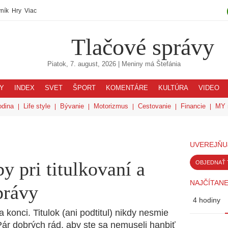
ník
Hry
Viac
Tlačové správy
Piatok, 7. august, 2026
| Meniny má
Štefánia
Y
INDEX
SVET
ŠPORT
KOMENTÁRE
KULTÚRA
VIDEO
odina
Life style
Bývanie
Motorizmus
Cestovanie
Financie
MY 
UVEREJŇU
y pri titulkovaní a
OBJEDNAŤ 
NAJČÍTANE
právy
4 hodiny
konci. Titulok (ani podtitul) nikdy nesmie
ár dobrých rád, aby ste sa nemuseli hanbiť