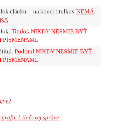
tulok článku -- na konci titulkov
NEMÁ
DKA
ulok.
Titulok NIKDY NESMIE BYŤ
 PÍSMENAMI.
dtitul.
Podtitul
NIKDY NESMIE BYŤ
 PÍSMENAMI.
rávy?
grafiu k tlačovej správe