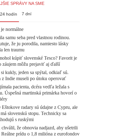
JŠIE SPRÁVY NA SME
7 dní
24 hodín
 je normálne
la samu seba pred vlastnou rodinou.
tuje, že ju porodila, namiesto lásky
la len traumu
mohol kúpiť slovenské Tesco? Favorit je
o záujem môžu prejaviť aj ďalší
 si kukly, jeden sa spýtal, odkiaľ sú.
a z Indie museli po útoku operovať
ímala pacienta, dcéra vedľa ležala s
u. Úspešná martinská primárka hovorí o
iéry
 Eštokove radary sú údajne z Cypru, ale
 má slovenskú stopu. Technicky sa
zhodujú s ruskými
 chválil, že obnovia nadjazd, aby ušetrili
e. Reálne prídu o 1,8 milióna z eurofondov