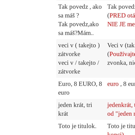
Tak povedz , ako
Tak poved
sa máš ?
(
PRED otá
Tak povedz,ako
NIE JE me
sa máš?Mám..
veci v ( takejto )
Veci v (tak
zátvorke
(
Používajt
veci v / takejto /
zvonka, ni
zátvorke
Euro, 8 EURO, 8
euro
, 8 eu
euro
jeden krát, tri
jedenkrát, 
krát
od "jeden r
Toto je titulok.
Toto je tit
konci)
.