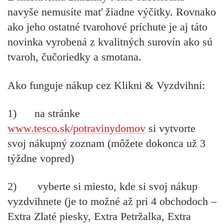
navyše nemusíte mať žiadne výčitky. Rovnako
ako jeho ostatné tvarohové príchute je aj táto
novinka vyrobená z kvalitných surovín ako sú
tvaroh, čučoriedky a smotana
.
Ako funguje nákup cez Klikni & Vyzdvihni:
1) na stránke
www.tesco.sk/potravinydomov
si
vytvorte
svoj nákupný zoznam
(môžete dokonca už 3
týždne vopred)
2)
vyberte si miesto, kde si svoj nákup
vyzdvihnete
(je to možné až pri 4 obchodoch –
Extra Zlaté piesky, Extra Petržalka, Extra