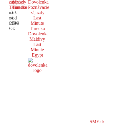
zájazdy
zájazdy
Dovolenka
Taliansko
Turecko
Poznávacie
už
už
zájazdy
od
od
Last
699
599
Minute
€
€
Turecko
Dovolenka
Maldivy
Last
Minute
Egypt
SME.sk