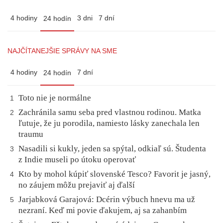
4 hodiny
3 dni
7 dní
24 hodín
NAJČÍTANEJŠIE SPRÁVY NA SME
4 hodiny
7 dní
24 hodín
Toto nie je normálne
1
Zachránila samu seba pred vlastnou rodinou. Matka
2
ľutuje, že ju porodila, namiesto lásky zanechala len
traumu
Nasadili si kukly, jeden sa spýtal, odkiaľ sú. Študenta
3
z Indie museli po útoku operovať
Kto by mohol kúpiť slovenské Tesco? Favorit je jasný,
4
no záujem môžu prejaviť aj ďalší
Jarjabková Garajová: Dcérin výbuch hnevu ma už
5
nezraní. Keď mi povie ďakujem, aj sa zahanbím