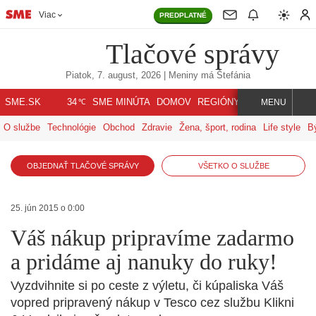
Viac
PREDPLATNÉ
Tlačové správy
Piatok, 7. august, 2026
| Meniny má
Štefánia
℃
SME.SK
SME MINÚTA
DOMOV
REGIÓNY
INDEX
SVET
34
MENU
O službe
Technológie
Obchod
Zdravie
Žena, šport, rodina
Life style
B
OBJEDNAŤ TLAČOVÉ SPRÁVY
VŠETKO O SLUŽBE
25. jún 2015 o 0:00
Váš nákup pripravíme zadarmo
a pridáme aj nanuky do ruky!
Vyzdvihnite si po ceste z výletu, či kúpaliska Váš
vopred pripravený nákup v Tesco cez službu Klikni