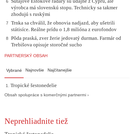
Šutajove Eštokove radary sú údajne z Cypru, ale
6
výrobca má slovenskú stopu. Technicky sa takmer
zhodujú s ruskými
Trnka sa chválil, že obnovia nadjazd, aby ušetrili
7
státisíce. Reálne prídu o 1,8 milióna z eurofondov
Pôda praská, zver žerie jedovatý durman. Farmár od
8
Trebišova opisuje storočné sucho
PARTNERSKÝ OBSAH
Najnovšie
Najčítanejšie
Vybrané
Tropické šestonedelie
Obsah spolupráce s komerčnými partnermi ›
Neprehliadnite tiež