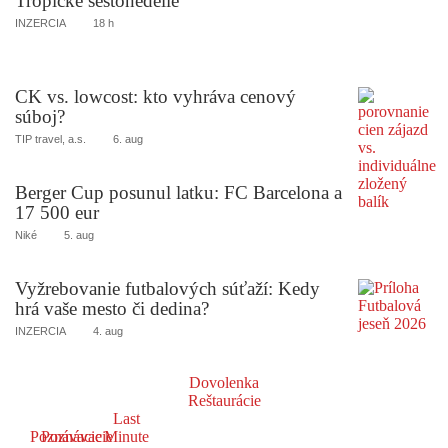
Tropické šestonedelie
INZERCIA
18 h
CK vs. lowcost: kto vyhráva cenový
súboj?
TIP travel, a.s.
6. aug
Berger Cup posunul latku: FC Barcelona a
17 500 eur
Niké
5. aug
Vyžrebovanie futbalových súťaží: Kedy
hrá vaše mesto či dedina?
INZERCIA
4. aug
Dovolenka
Reštaurácie
Last
Poznávacie
Poznávacie
Minute