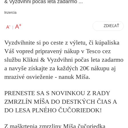
& Vyzdvihni počas leta zadarmo ...
Inzercia
+
A
-
ZDIEĽAŤ
A
|
Vyzdvihnite si po ceste z výletu, či kúpaliska
Váš
vopred pripravený nákup
v Tesco cez
službu
Klikni & Vyzdvihni počas leta zadarmo
a navyše získajte
za každých 20€
nákupu aj
mrazivé osvieženie -
nanuk Míša
.
PRENESTE SA S NOVINKOU Z RADY
ZMRZLÍN MÍŠA DO DESTKÝCH ČIAS A
DO LESA PLNÉHO ČUČORIEDOK!
Z maškrtenia zmrzliny
Míša čučoriedka