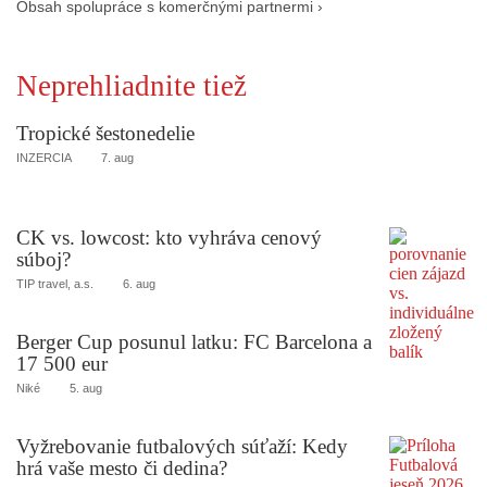
Obsah spolupráce s komerčnými partnermi ›
Neprehliadnite tiež
Tropické šestonedelie
INZERCIA
7. aug
CK vs. lowcost: kto vyhráva cenový
súboj?
TIP travel, a.s.
6. aug
Berger Cup posunul latku: FC Barcelona a
17 500 eur
Niké
5. aug
Vyžrebovanie futbalových súťaží: Kedy
hrá vaše mesto či dedina?