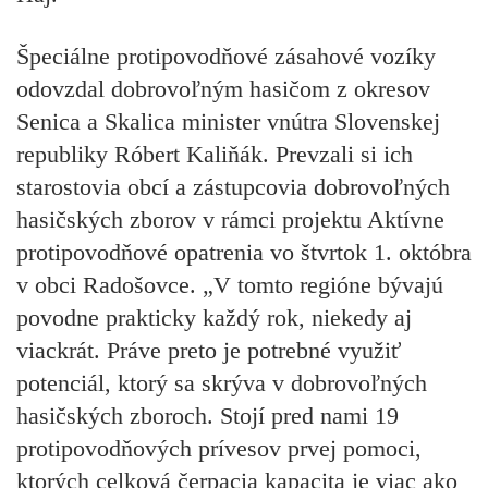
Špeciálne protipovodňové zásahové vozíky
odovzdal dobrovoľným hasičom z okresov
Senica a Skalica minister vnútra Slovenskej
republiky Róbert Kaliňák. Prevzali si ich
starostovia obcí a zástupcovia dobrovoľných
hasičských zborov v rámci projektu Aktívne
protipovodňové opatrenia vo štvrtok 1. októbra
v obci Radošovce. „V tomto regióne bývajú
povodne prakticky každý rok, niekedy aj
viackrát. Práve preto je potrebné využiť
potenciál, ktorý sa skrýva v dobrovoľných
hasičských zboroch. Stojí pred nami 19
protipovodňových prívesov prvej pomoci,
ktorých celková čerpacia kapacita je viac ako