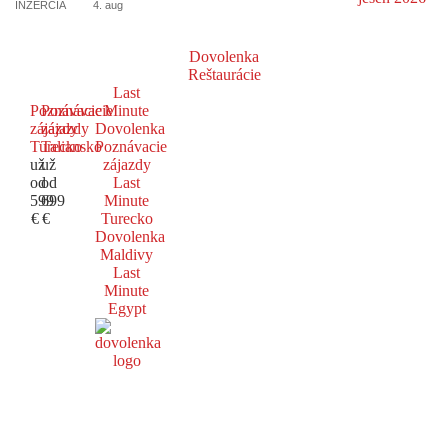
INZERCIA
4. aug
Dovolenka
Reštaurácie
Last
Poznávacie
Poznávacie
Minute
zájazdy
zájazdy
Dovolenka
Turecko
Taliansko
Poznávacie
už
už
zájazdy
od
od
Last
599
699
Minute
€
€
Turecko
Dovolenka
Maldivy
Last
Minute
Egypt