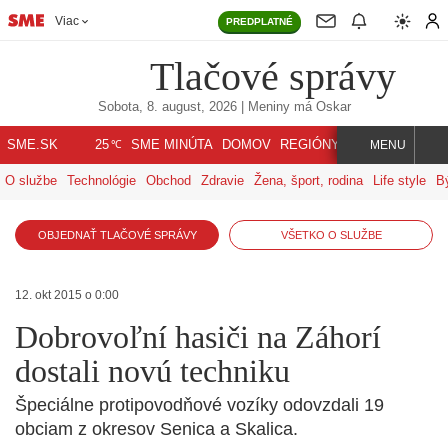
Viac
PREDPLATNÉ
Tlačové správy
Sobota, 8. august, 2026
| Meniny má
Oskar
℃
SME.SK
SME MINÚTA
DOMOV
REGIÓNY
INDEX
SVET
25
MENU
O službe
Technológie
Obchod
Zdravie
Žena, šport, rodina
Life style
B
OBJEDNAŤ TLAČOVÉ SPRÁVY
VŠETKO O SLUŽBE
12. okt 2015 o 0:00
Dobrovoľní hasiči na Záhorí
dostali novú techniku
Špeciálne protipovodňové vozíky odovzdali 19
obciam z okresov Senica a Skalica.