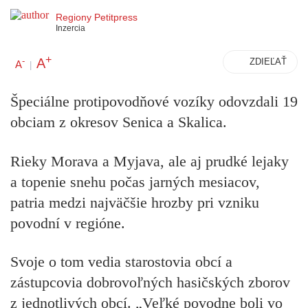
Regiony Petitpress
Inzercia
+
A
-
ZDIEĽAŤ
A
|
Špeciálne protipovodňové vozíky odovzdali 19
obciam z okresov Senica a Skalica.
Rieky Morava a Myjava, ale aj prudké lejaky
a topenie snehu počas jarných mesiacov,
patria medzi najväčšie hrozby pri vzniku
povodní v regióne.
Svoje o tom vedia starostovia obcí a
zástupcovia dobrovoľných hasičských zborov
z jednotlivých obcí. „Veľké povodne boli vo