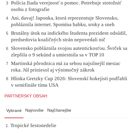
Polícia žiada verejnosť o pomoc. Potrebuje stotožniť
3
osobu z fotografie
Ani, davaj! Japonka, ktorá reprezentuje Slovensko,
4
pobláznila internet. Spomína babku, srnky a sneh
Brutálny útok na indického študenta prezident odsúdil,
5
predsedovia koaličných strán nepovedali nič
Slovensko pobláznila svojou autentickosťou. Švrček sa
6
zlepšila o 9 sekúnd a umiestnila sa v TOP 10
Martinská pôrodnica má za sebou najsilnejší mesiac
7
roka. Júl priniesol aj výnimočný zákrok
Hlinka Gretzky Cup 2026: Slovenskí hokejisti podľahli
8
v semifinále tímu USA
PARTNERSKÝ OBSAH
Najnovšie
Najčítanejšie
Vybrané
Tropické šestonedelie