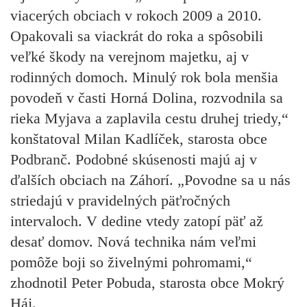
viacerých obciach v rokoch 2009 a 2010.
Opakovali sa viackrát do roka a spôsobili
veľké škody na verejnom majetku, aj v
rodinných domoch. Minulý rok bola menšia
povodeň v časti Horná Dolina, rozvodnila sa
rieka Myjava a zaplavila cestu druhej triedy,“
konštatoval Milan Kadlíček, starosta obce
Podbranč. Podobné skúsenosti majú aj v
ďalších obciach na Záhorí. „Povodne sa u nás
striedajú v pravidelných päťročných
intervaloch. V dedine vtedy zatopí päť až
desať domov. Nová technika nám veľmi
pomôže boji so živelnými pohromami,“
zhodnotil Peter Pobuda, starosta obce Mokrý
Háj.