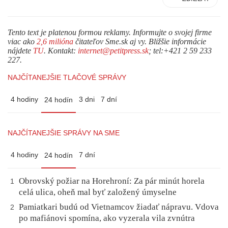
Tento text je platenou formou reklamy. Informujte o svojej firme
viac ako
2,6 milióna
čitateľov Sme.sk aj vy. Bližšie informácie
nájdete
TU
. Kontakt:
internet@petitpress.sk
; tel:+421 2 59 233
227.
NAJČÍTANEJŠIE TLAČOVÉ SPRÁVY
4 hodiny
3 dni
7 dní
24 hodín
NAJČÍTANEJŠIE SPRÁVY NA SME
4 hodiny
7 dní
24 hodín
Obrovský požiar na Horehroní: Za pár minút horela
1
celá ulica, oheň mal byť založený úmyselne
Pamiatkari budú od Vietnamcov žiadať nápravu. Vdova
2
po mafiánovi spomína, ako vyzerala vila zvnútra