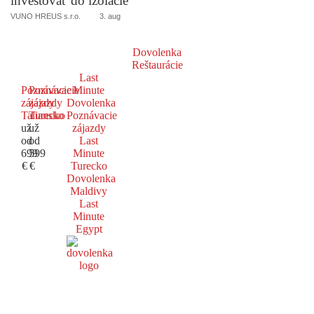
investovať do izolácie
VUNO HREUS s.r.o.
3. aug
Dovolenka
Reštaurácie
Last
Poznávacie
Poznávacie
Minute
zájazdy
zájazdy
Dovolenka
Taliansko
Turecko
Poznávacie
už
už
zájazdy
od
od
Last
699
599
Minute
€
€
Turecko
Dovolenka
Maldivy
Last
Minute
Egypt