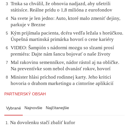
Trnka sa chválil, že obnovia nadjazd, aby ušetrili
3
státisíce. Reálne prídu o 1,8 milióna z eurofondov
Na svete je len jedno: Auto, ktoré malo zmeniť dejiny,
4
parkuje v Brezne
Kým prijímala pacienta, dcéra vedľa ležala s horúčkou.
5
Úspešná martinská primárka hovorí o cene kariéry
VIDEO: Šampión s nádormi mozgu so slzami prosí
6
premiéra: Dajte nám šancu bojovať o naše životy
Mal rakovinu semenníkov, nádor rástol aj na obličke.
7
Na preventívke som nebol dvanásť rokov, hovorí
Minister hlási príchod rodinnej karty. Jeho kritici
8
hovoria o drahom marketingu a cintoríne aplikácií
PARTNERSKÝ OBSAH
Najnovšie
Najčítanejšie
Vybrané
Na dovolenku stačí zbaliť kufor