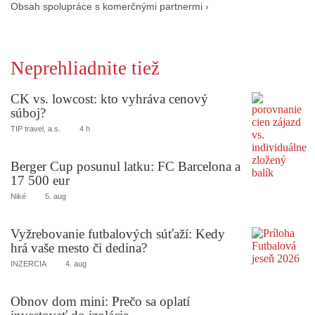
Obsah spolupráce s komerčnými partnermi ›
Neprehliadnite tiež
CK vs. lowcost: kto vyhráva cenový
súboj?
TIP travel, a.s.
4 h
Berger Cup posunul latku: FC Barcelona a
17 500 eur
Niké
5. aug
Vyžrebovanie futbalových súťaží: Kedy
hrá vaše mesto či dedina?
INZERCIA
4. aug
Obnov dom mini: Prečo sa oplatí