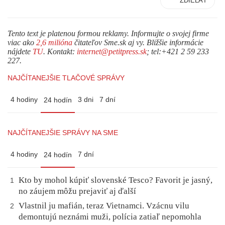
ZDIEĽAŤ
Tento text je platenou formou reklamy. Informujte o svojej firme
viac ako
2,6 milióna
čitateľov Sme.sk aj vy. Bližšie informácie
nájdete
TU
. Kontakt:
internet@petitpress.sk
; tel:+421 2 59 233
227.
NAJČÍTANEJŠIE TLAČOVÉ SPRÁVY
4 hodiny
3 dni
7 dní
24 hodín
NAJČÍTANEJŠIE SPRÁVY NA SME
4 hodiny
7 dní
24 hodín
Kto by mohol kúpiť slovenské Tesco? Favorit je jasný,
1
no záujem môžu prejaviť aj ďalší
Vlastnil ju mafián, teraz Vietnamci. Vzácnu vilu
2
demontujú neznámi muži, polícia zatiaľ nepomohla