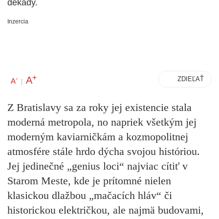
dekády.
Inzercia
+
A
-
ZDIEĽAŤ
A
|
Z Bratislavy sa za roky jej existencie stala
moderná metropola, no napriek všetkým jej
moderným kaviarničkám a kozmopolitnej
atmosfére stále hrdo dýcha svojou históriou.
Jej jedinečné „genius loci“ najviac cítiť v
Starom Meste, kde je prítomné nielen
klasickou dlažbou „mačacích hláv“ či
historickou električkou, ale najmä budovami,