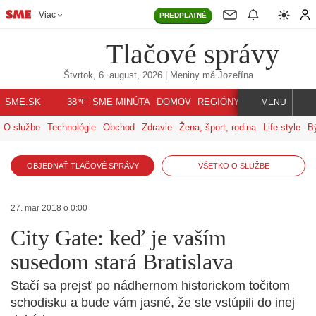
Viac
PREDPLATNÉ
Tlačové správy
Štvrtok, 6. august, 2026
| Meniny má
Jozefína
℃
SME.SK
SME MINÚTA
DOMOV
REGIÓNY
INDEX
SVET
38
MENU
O službe
Technológie
Obchod
Zdravie
Žena, šport, rodina
Life style
B
OBJEDNAŤ TLAČOVÉ SPRÁVY
VŠETKO O SLUŽBE
27. mar 2018 o 0:00
City Gate: keď je vaším
susedom stará Bratislava
Stačí sa prejsť po nádhernom historickom točitom
schodisku a bude vám jasné, že ste vstúpili do inej