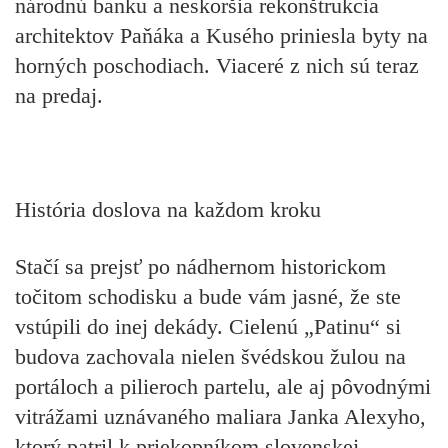
národnú banku a neskoršia rekonštrukcia
architektov Paňáka a Kusého priniesla byty na
horných poschodiach. Viaceré z nich sú teraz
na predaj.
História doslova na každom kroku
Stačí sa prejsť po nádhernom historickom
točitom schodisku a bude vám jasné, že ste
vstúpili do inej dekády. Cielenú „Patinu“ si
budova zachovala nielen švédskou žulou na
portáloch a pilieroch partelu, ale aj pôvodnými
vitrážami uznávaného maliara Janka Alexyho,
ktorý patril k priekopníkom slovenskej