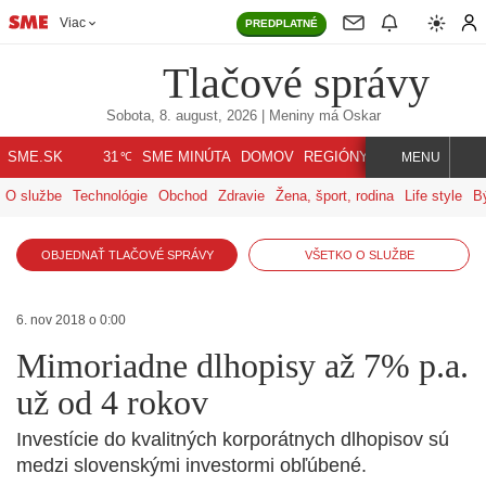
Viac
PREDPLATNÉ
Tlačové správy
Sobota, 8. august, 2026
| Meniny má
Oskar
℃
SME.SK
SME MINÚTA
DOMOV
REGIÓNY
INDEX
SVET
31
MENU
O službe
Technológie
Obchod
Zdravie
Žena, šport, rodina
Life style
B
OBJEDNAŤ TLAČOVÉ SPRÁVY
VŠETKO O SLUŽBE
6. nov 2018 o 0:00
Mimoriadne dlhopisy až 7% p.a.
už od 4 rokov
Investície do kvalitných korporátnych dlhopisov sú
medzi slovenskými investormi obľúbené.