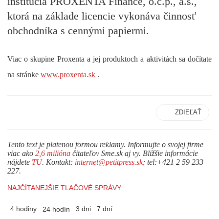
inštitúcia PROXENTA Finance, o.c.p., a.s.,
ktorá na základe licencie vykonáva činnosť
obchodníka s cennými papiermi.
Viac o skupine Proxenta a jej produktoch a aktivitách sa dočítate
na stránke
www.proxenta.sk
.
ZDIEĽAŤ
Tento text je platenou formou reklamy. Informujte o svojej firme
viac ako
2,6 milióna
čitateľov Sme.sk aj vy. Bližšie informácie
nájdete
TU
. Kontakt:
internet@petitpress.sk
; tel:+421 2 59 233
227.
NAJČÍTANEJŠIE TLAČOVÉ SPRÁVY
4 hodiny
3 dni
7 dní
24 hodín