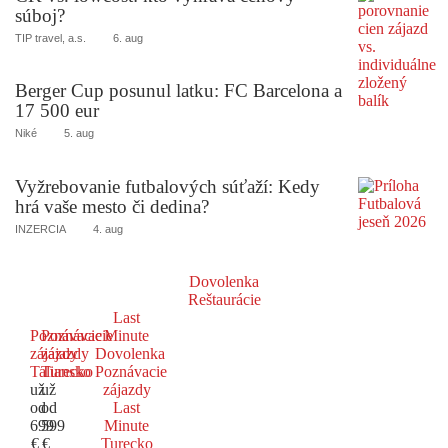
súboj?
TIP travel, a.s.
6. aug
Berger Cup posunul latku: FC Barcelona a
17 500 eur
Niké
5. aug
Vyžrebovanie futbalových súťaží: Kedy
hrá vaše mesto či dedina?
INZERCIA
4. aug
Dovolenka
Reštaurácie
Last
Poznávacie
Poznávacie
Minute
zájazdy
zájazdy
Dovolenka
Taliansko
Turecko
Poznávacie
už
už
zájazdy
od
od
Last
699
599
Minute
€
€
Turecko