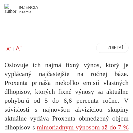
INZERCIA
Inzercia
+
A
-
ZDIEĽAŤ
A
|
Oslovuje ich najmä fixný výnos, ktorý je
vyplácaný najčastejšie na ročnej báze.
Proxenta prináša niekoľko emisií vlastných
dlhopisov, ktorých fixné výnosy sa aktuálne
pohybujú od 5 do 6,6 percenta ročne. V
súvislosti s najnovšou akvizíciou skupiny
aktuálne vydáva Proxenta obmedzený objem
dlhopisov s
mimoriadnym výnosom až do 7 %