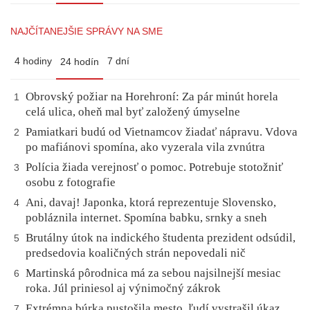
NAJČÍTANEJŠIE SPRÁVY NA SME
4 hodiny
7 dní
24 hodín
Obrovský požiar na Horehroní: Za pár minút horela
1
celá ulica, oheň mal byť založený úmyselne
Pamiatkari budú od Vietnamcov žiadať nápravu. Vdova
2
po mafiánovi spomína, ako vyzerala vila zvnútra
Polícia žiada verejnosť o pomoc. Potrebuje stotožniť
3
osobu z fotografie
Ani, davaj! Japonka, ktorá reprezentuje Slovensko,
4
pobláznila internet. Spomína babku, srnky a sneh
Brutálny útok na indického študenta prezident odsúdil,
5
predsedovia koaličných strán nepovedali nič
Martinská pôrodnica má za sebou najsilnejší mesiac
6
roka. Júl priniesol aj výnimočný zákrok
Extrémna búrka pustošila mesto, ľudí vystrašil úkaz
7