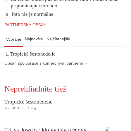
pripomínajúci tornádo
Toto nie je normálne
8
PARTNERSKÝ OBSAH
Najnovšie
Najčítanejšie
Vybrané
Tropické šestonedelie
Obsah spolupráce s komerčnými partnermi ›
Neprehliadnite tiež
Tropické šestonedelie
INZERCIA
7. aug
CK vs. lowcost: kto vyhráva cenový