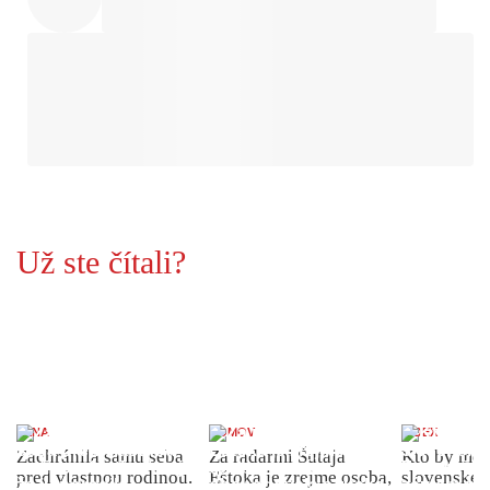
Už ste čítali?
ŽENA
DOMOV
INDEX
Zachránila samu seba
Za radarmi Šutaja
Kto by moh
pred vlastnou rodinou.
Eštoka je zrejme osoba,
slovenské 