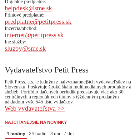
Digitálne predplatné:
helpdesk@sme.sk
Printové predplatné:
predplatne@petitpress.sk
Inzercia/obchod:
internet@petitpress.sk
Iné služby:
sluzby@sme.sk
Vydavateľstvo Petit Press
Petit Press, a.s. je jedným z najvýznamnejších vydavateľstiev na
Slovensku. Poskytuje širokú škálu multimediálnych produktov a
služieb. Portfólio tlačených periodík predstavuje viac ako 30
centrálnych a regionálnych titulov s týždenným predaným
nákladom vyše 545 tisíc výtlačkov.
Web vydavateľstva >>
NAJČÍTANEJŠIE NA NOVINKY
4 hodiny
24 hodín
3 dni
7 dní