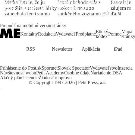
Matka ľutuje, že ju
ktorá obchodovala s
Favorit je 
porodila, namiesto lásky
ruskou firmou zo
záujem môž
zanechala len traumu
sankčného zoznamu EÚ
ďalší
Prepnúť na mobilnú verziu stránky
Etický
Mapa
Kontakty
Redakcia
Vydavateľ
Predplatné
Pomoc
kódex
stránk
RSS
Newsletter
Aplikácia
iPad
Prihlásenie do Post.sk
Sportnet
Slovak Spectator
Vydavateľstvo
Inzercia
Návštevnosť webu
Petit Academy
Osobné údaje
Nariadenie DSA
Akčný plán
Licencie
Žiadosť o opravu
©
Copyright
1997-2026 | Petit Press, a.s.