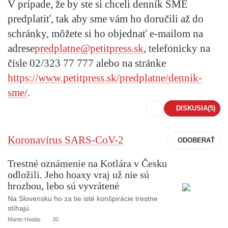
V prípade, že by ste si chceli denník SME
predplatiť, tak aby sme vám ho doručili až do
schránky, môžete si ho objednať e-mailom na
adrese
predplatne@petitpress.sk
,
telefonicky na
čísle
02/323 77 777
alebo na stránke
https://www.petitpress.sk/predplatne/dennik-
sme/
.
DISKUSIA
(5)
Koronavírus SARS-CoV-2
Trestné oznámenie na Kotlára v Česku
odložili. Jeho hoaxy vraj už nie sú
hrozbou, lebo sú vyvrátené
Na Slovensku ho za tie isté konšpirácie trestne
stíhajú.
Martin Hodás
30