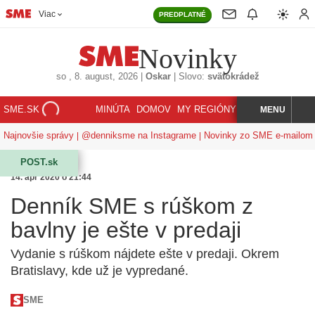
Viac
PREDPLATNÉ
Novinky
so
, 8. august, 2026
|
Oskar
|
Slovo:
svätokrádež
SME.SK
MINÚTA
DOMOV
MY REGIÓNY
KORZÁR
MENU
INDEX
HĽADAJ
Najnovšie správy
@denniksme na Instagrame
Novinky zo SME e-mailom
POST.sk
14. apr 2020 o 21:44
Denník SME s rúškom z
bavlny je ešte v predaji
Vydanie s rúškom nájdete ešte v predaji. Okrem
Bratislavy, kde už je vypredané.
SME