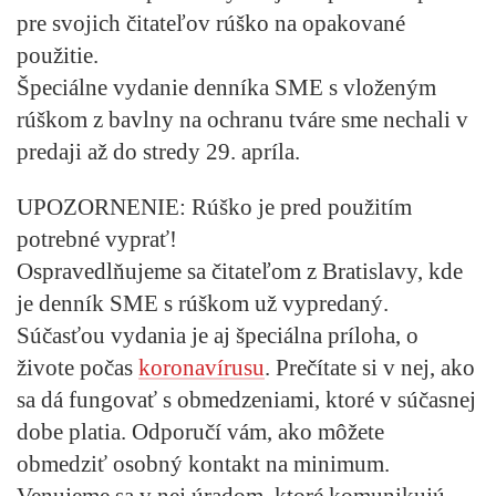
pre svojich čitateľov rúško na opakované
použitie.
Špeciálne vydanie denníka SME s vloženým
rúškom z bavlny na ochranu tváre sme nechali v
predaji až do stredy 29. apríla.
UPOZORNENIE: Rúško je pred použitím
potrebné vyprať!
Ospravedlňujeme sa čitateľom z Bratislavy, kde
je denník SME s rúškom už vypredaný.
Súčasťou vydania je aj špeciálna príloha, o
živote počas
koronavírusu
. Prečítate si v nej, ako
sa dá fungovať s obmedzeniami, ktoré v súčasnej
dobe platia. Odporučí vám, ako môžete
obmedziť osobný kontakt na minimum.
Venujeme sa v nej úradom, ktoré komunikujú