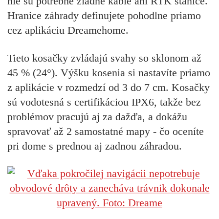
nie sú potrebné žiadne káble ani RTK stanice.
Hranice záhrady definujete pohodlne priamo
cez aplikáciu Dreamehome.
Tieto kosačky zvládajú svahy so sklonom až
45 % (24°). Výšku kosenia si nastavíte priamo
z aplikácie v rozmedzí od 3 do 7 cm. Kosačky
sú vodotesná s certifikáciou IPX6, takže bez
problémov pracujú aj za dažďa, a dokážu
spravovať až 2 samostatné mapy - čo oceníte
pri dome s prednou aj zadnou záhradou.