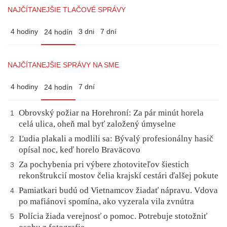
NAJČÍTANEJŠIE TLAČOVÉ SPRÁVY
4 hodiny
3 dni
7 dní
24 hodín
NAJČÍTANEJŠIE SPRÁVY NA SME
4 hodiny
7 dní
24 hodín
Obrovský požiar na Horehroní: Za pár minút horela
1
celá ulica, oheň mal byť založený úmyselne
Ľudia plakali a modlili sa: Bývalý profesionálny hasič
2
opísal noc, keď horelo Braväcovo
Za pochybenia pri výbere zhotoviteľov šiestich
3
rekonštrukcií mostov čelia krajskí cestári ďalšej pokute
Pamiatkari budú od Vietnamcov žiadať nápravu. Vdova
4
po mafiánovi spomína, ako vyzerala vila zvnútra
Polícia žiada verejnosť o pomoc. Potrebuje stotožniť
5