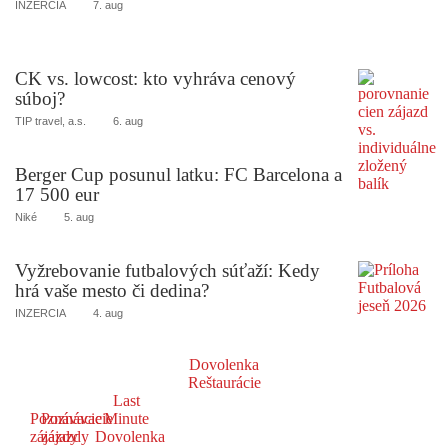
INZERCIA
7. aug
CK vs. lowcost: kto vyhráva cenový
súboj?
TIP travel, a.s.
6. aug
Berger Cup posunul latku: FC Barcelona a
17 500 eur
Niké
5. aug
Vyžrebovanie futbalových súťaží: Kedy
hrá vaše mesto či dedina?
INZERCIA
4. aug
Dovolenka
Reštaurácie
Last
Poznávacie
Poznávacie
Minute
zájazdy
zájazdy
Dovolenka