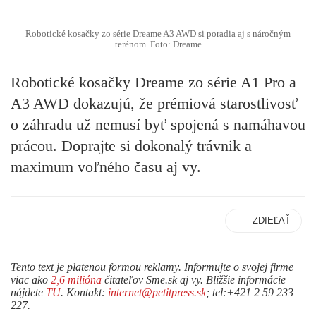
Robotické kosačky zo série Dreame A3 AWD si poradia aj s náročným
terénom. Foto: Dreame
Robotické kosačky Dreame zo série A1 Pro a
A3 AWD dokazujú, že prémiová starostlivosť
o záhradu už nemusí byť spojená s namáhavou
prácou. Doprajte si dokonalý trávnik a
maximum voľného času aj vy.
ZDIEĽAŤ
Tento text je platenou formou reklamy. Informujte o svojej firme
viac ako
2,6 milióna
čitateľov Sme.sk aj vy. Bližšie informácie
nájdete
TU
. Kontakt:
internet@petitpress.sk
; tel:+421 2 59 233
227.