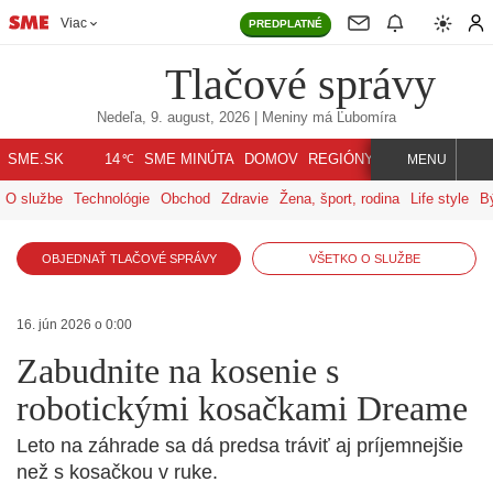
Viac
PREDPLATNÉ
Tlačové správy
Nedeľa, 9. august, 2026
| Meniny má
Ľubomíra
℃
SME.SK
SME MINÚTA
DOMOV
REGIÓNY
INDEX
SVET
14
MENU
O službe
Technológie
Obchod
Zdravie
Žena, šport, rodina
Life style
B
OBJEDNAŤ TLAČOVÉ SPRÁVY
VŠETKO O SLUŽBE
16. jún 2026 o 0:00
Zabudnite na kosenie s
robotickými kosačkami Dreame
Leto na záhrade sa dá predsa tráviť aj príjemnejšie
než s kosačkou v ruke.