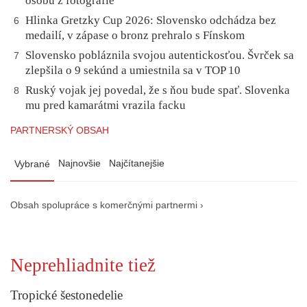
osobu z fotografie
Hlinka Gretzky Cup 2026: Slovensko odchádza bez
6
medailí, v zápase o bronz prehralo s Fínskom
Slovensko pobláznila svojou autentickosťou. Švrček sa
7
zlepšila o 9 sekúnd a umiestnila sa v TOP 10
Ruský vojak jej povedal, že s ňou bude spať. Slovenka
8
mu pred kamarátmi vrazila facku
PARTNERSKÝ OBSAH
Najnovšie
Najčítanejšie
Vybrané
Obsah spolupráce s komerčnými partnermi ›
Neprehliadnite tiež
Tropické šestonedelie