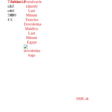
Turecko
Taliansko
Poznávacie
už
už
zájazdy
od
od
Last
599
699
Minute
€
€
Turecko
Dovolenka
Maldivy
Last
Minute
Egypt
SME.sk