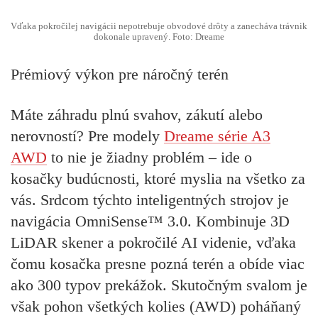
Vďaka pokročilej navigácii nepotrebuje obvodové drôty a zanecháva trávnik
dokonale upravený. Foto: Dreame
Prémiový výkon pre náročný terén
Máte záhradu plnú svahov, zákutí alebo
nerovností? Pre modely
Dreame série A3
AWD
to nie je žiadny problém – ide o
kosačky budúcnosti, ktoré myslia na všetko za
vás. Srdcom týchto inteligentných strojov je
navigácia
OmniSense™ 3.0.
Kombinuje 3D
LiDAR skener a pokročilé AI videnie, vďaka
čomu kosačka presne pozná terén a obíde viac
ako 300 typov prekážok. Skutočným svalom je
však pohon všetkých kolies (
AWD
) poháňaný