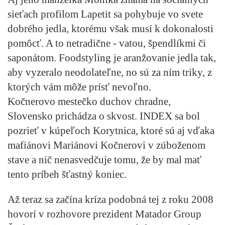
sieťach profilom Lapetit sa pohybuje vo svete
dobrého jedla, ktorému však musí k dokonalosti
pomôcť. A to netradične - vatou, špendlíkmi či
saponátom. Foodstyling je aranžovanie jedla tak,
aby vyzeralo neodolateľne, no sú za ním triky, z
ktorých vám môže prísť nevoľno.
Kočnerovo mestečko duchov chradne,
Slovensko prichádza o skvost. INDEX sa bol
pozrieť v kúpeľoch Korytnica, ktoré sú aj vďaka
mafiánovi Mariánovi Kočnerovi v zúboženom
stave a nič nenasvedčuje tomu, že by mal mať
tento príbeh šťastný koniec.
Až teraz sa začína kríza podobná tej z roku 2008
hovorí v rozhovore prezident Matador Group