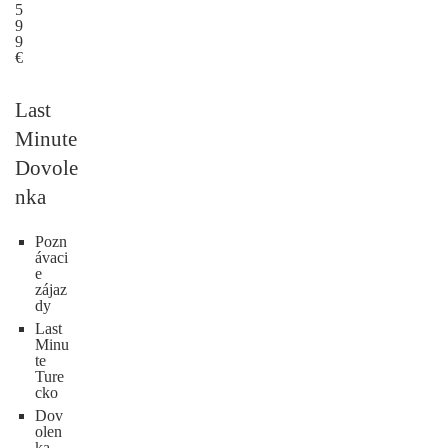
5
9
9
€
Last
Minute
Dovole
nka
Pozn
ávaci
e
zájaz
dy
Last
Minu
te
Ture
cko
Dov
olen
ka