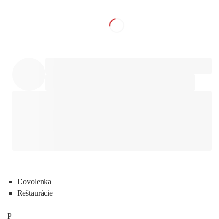
Dovolenka
Reštaurácie
P