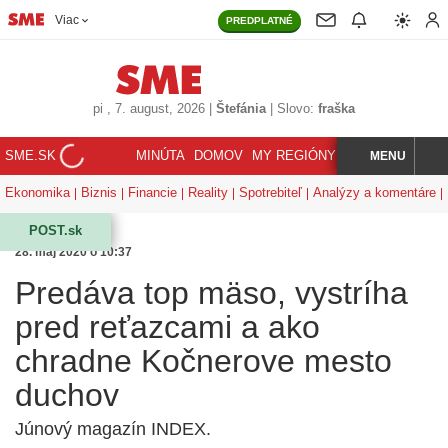
Viac
PREDPLATNÉ
pi
, 7. august, 2026
|
Štefánia
|
Slovo:
fraška
SME.SK
MINÚTA
DOMOV
MY REGIÓNY
KORZÁR
MENU
INDEX
HĽADAJ
Ekonomika
Biznis
Financie
Reality
Spotrebiteľ
Analýzy a komentáre
POST.sk
28. máj 2020 o 10:37
Predáva top mäso, vystríha
pred reťazcami a ako
chradne Kočnerove mesto
duchov
Júnový magazín INDEX.