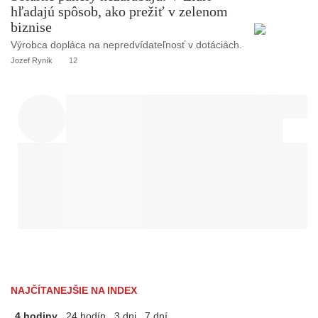
hľadajú spôsob, ako prežiť v zelenom
biznise
Výrobca dopláca na nepredvídateľnosť v dotáciách.
Jozef Ryník
12
NAJČÍTANEJŠIE NA INDEX
4 hodiny
24 hodín
3 dni
7 dní