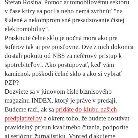
Štefan Rosina. Pomoc automobilovému sektoru
v čase krízy sa podľa neho nemá zvrhnúť "na
šialené a nekompromisné presadzovanie čistej
elektromobility".
Prasknuté čelné sklo je nočná mora ako pre
šoférov tak aj pre poisťovne. Dve z nich dokonca
dostali pokutu od NBS za neférový prístup k
spotrebiteľovi. Ako postupovať, keď vám
kamienok poškodí čelné sklo a ako si vybrať
PZP?
Dozviete sa v júnovom čísle biznisového
magazínu INDEX, ktorý je práve v predaji.
Budeme radi, ak sa
pridáte do klubu našich
predplatiteľov
a okrem toho, že budete dostávať
pravidelný prísun kvalitného čítania, podporíte
aj serióznu žurnalistiku. Vopred ďakujeme.