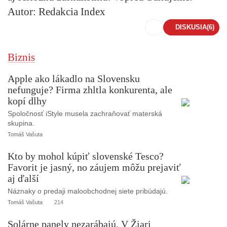
Autor: Redakcia Index
DISKUSIA
(6)
Biznis
Apple ako lákadlo na Slovensku
nefunguje? Firma zhltla konkurenta, ale
kopí dlhy
Spoločnosť iStyle musela zachraňovať materská
skupina.
Tomáš Vašuta
Kto by mohol kúpiť slovenské Tesco?
Favorit je jasný, no záujem môžu prejaviť
aj ďalší
Náznaky o predaji maloobchodnej siete pribúdajú.
Tomáš Vašuta
214
Solárne panely nezarábajú. V Žiari