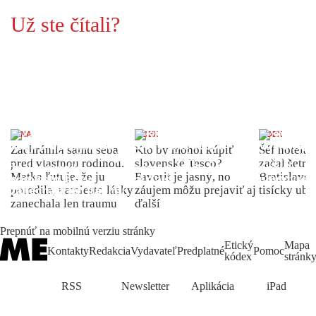
Už ste čítali?
ŽENA
INDEX
INDEX
Zachránila samu seba
Kto by mohol kúpiť
Šéf hotela
pred vlastnou rodinou.
slovenské Tesco?
začal šetriť
Matka ľutuje, že ju
Favorit je jasný, no
Bratislave p
porodila, namiesto lásky
záujem môžu prejaviť aj
tisícky ub
zanechala len traumu
ďalší
Prepnúť na mobilnú verziu stránky
Etický
Mapa
Kontakty
Redakcia
Vydavateľ
Predplatné
Pomoc
kódex
stránk
RSS
Newsletter
Aplikácia
iPad