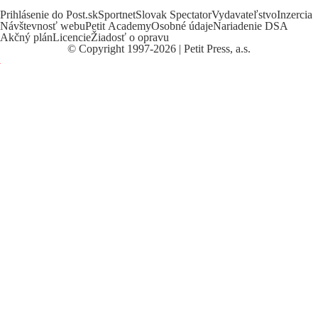
Prihlásenie do Post.sk
Sportnet
Slovak Spectator
Vydavateľstvo
Inzercia
Návštevnosť webu
Petit Academy
Osobné údaje
Nariadenie DSA
Akčný plán
Licencie
Žiadosť o opravu
©
Copyright
1997-2026 | Petit Press, a.s.