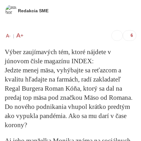
Redakcia SME
A
+
A
-
|
Výber zaujímavých tém, ktoré nájdete v
júnovom čísle magazínu INDEX:
Jedzte menej mäsa, vyhýbajte sa reťazcom a
kvalitu hľadajte na farmách, radí zakladateľ
Regal Burgera Roman Kóňa, ktorý sa dal na
predaj top mäsa pod značkou Mäso od Romana.
Do nového podnikania vhupol krátko predtým
ako vypukla pandémia. Ako sa mu darí v čase
korony?
Aj jeho manželka Monika známa na sociálnych