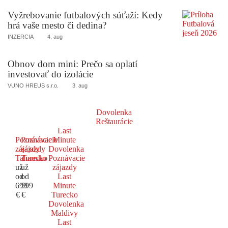
Vyžrebovanie futbalových súťaží: Kedy
hrá vaše mesto či dedina?
INZERCIA
4. aug
Obnov dom mini: Prečo sa oplatí
investovať do izolácie
VUNO HREUS s.r.o.
3. aug
Dovolenka
Reštaurácie
Last
Poznávacie
Poznávacie
Minute
zájazdy
zájazdy
Dovolenka
Taliansko
Turecko
Poznávacie
už
už
zájazdy
od
od
Last
699
599
Minute
€
€
Turecko
Dovolenka
Maldivy
Last