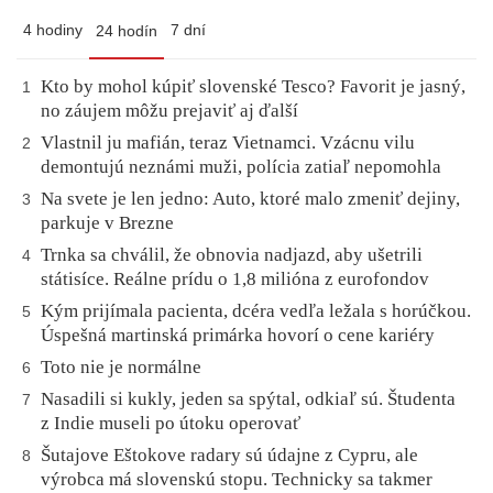
4 hodiny
7 dní
24 hodín
Kto by mohol kúpiť slovenské Tesco? Favorit je jasný,
1
no záujem môžu prejaviť aj ďalší
Vlastnil ju mafián, teraz Vietnamci. Vzácnu vilu
2
demontujú neznámi muži, polícia zatiaľ nepomohla
Na svete je len jedno: Auto, ktoré malo zmeniť dejiny,
3
parkuje v Brezne
Trnka sa chválil, že obnovia nadjazd, aby ušetrili
4
státisíce. Reálne prídu o 1,8 milióna z eurofondov
Kým prijímala pacienta, dcéra vedľa ležala s horúčkou.
5
Úspešná martinská primárka hovorí o cene kariéry
Toto nie je normálne
6
Nasadili si kukly, jeden sa spýtal, odkiaľ sú. Študenta
7
z Indie museli po útoku operovať
Šutajove Eštokove radary sú údajne z Cypru, ale
8
výrobca má slovenskú stopu. Technicky sa takmer