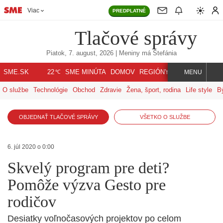
Viac
PREDPLATNÉ
Tlačové správy
Piatok, 7. august, 2026
| Meniny má
Štefánia
℃
SME.SK
SME MINÚTA
DOMOV
REGIÓNY
INDEX
SVET
22
MENU
O službe
Technológie
Obchod
Zdravie
Žena, šport, rodina
Life style
B
OBJEDNAŤ TLAČOVÉ SPRÁVY
VŠETKO O SLUŽBE
6. júl 2020 o 0:00
Skvelý program pre deti?
Pomôže výzva Gesto pre
rodičov
Desiatky voľnočasových projektov po celom