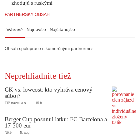
zhodujú s ruskými
PARTNERSKÝ OBSAH
Najnovšie
Najčítanejšie
Vybrané
Obsah spolupráce s komerčnými partnermi ›
Neprehliadnite tiež
CK vs. lowcost: kto vyhráva cenový
súboj?
TIP travel, a.s.
15 h
Berger Cup posunul latku: FC Barcelona a
17 500 eur
Niké
5. aug