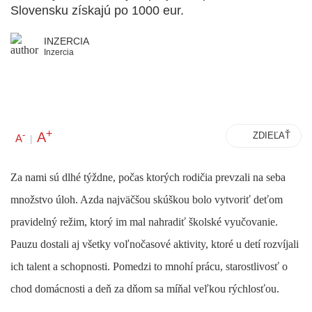
Slovensku získajú po 1000 eur.
INZERCIA
Inzercia
+
A
-
ZDIEĽAŤ
A
|
Za nami sú dlhé týždne, počas ktorých rodičia prevzali na seba
množstvo úloh. Azda najväčšou skúškou bolo vytvoriť deťom
pravidelný režim, ktorý im mal nahradiť školské vyučovanie.
Pauzu dostali aj všetky voľnočasové aktivity, ktoré u detí rozvíjali
ich talent a schopnosti. Pomedzi to mnohí prácu, starostlivosť o
chod domácnosti a deň za dňom sa míňal veľkou rýchlosťou.