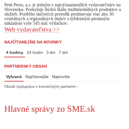
Petit Press, a.s. je jedným z najvýznamnejších vydavateľstiev na
Slovensku. Poskytuje širokú škálu multimediálnych produktov a
služieb. Portfólio tlačených periodík predstavuje viac ako 30
centrálnych a regionálnych titulov s týždenným predaným
nákladom vyše 545 tisíc výtlačkov.
Web vydavateľstva >>
NAJČÍTANEJŠIE NA NOVINKY
4 hodiny
24 hodín
3 dni
7 dní
PARTNERSKÝ OBSAH
Vybrané
Najčítanejšie
Najnovšie
Obsah spolupráce s komerčnými partnermi ›
Hlavné správy zo SME.sk