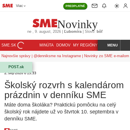
Viac
PREDPLATNÉ
Novinky
ne
, 9. august, 2026
|
Ľubomíra
|
Slovo:
bôľ
SME.SK
MINÚTA
DOMOV
MY REGIÓNY
KORZÁR
MENU
INDEX
HĽADAJ
Najnovšie správy
@denniksme na Instagrame
Novinky zo SME e-mailom
POST.sk
2. sep 2020 o 15:33
Školský rozvrh s kalendárom
prázdnin v denníku SME
Máte doma školáka? Praktickú pomôcku na celý
školský rok nájdete už vo štvrtok 10. septembra v
denníku SME.