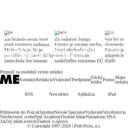
ŽENA
DOMOV
INDEX
Zachránila samu seba
Za radarmi Šutaja
Kto by moh
pred vlastnou rodinou.
Eštoka je zrejme osoba,
slovenské 
Matka ľutuje, že ju
ktorá obchodovala s
Favorit je 
porodila, namiesto lásky
ruskou firmou zo
záujem môž
zanechala len traumu
sankčného zoznamu EÚ
ďalší
Prepnúť na mobilnú verziu stránky
Etický
Mapa
Kontakty
Redakcia
Vydavateľ
Predplatné
Pomoc
kódex
stránk
RSS
Newsletter
Aplikácia
iPad
Prihlásenie do Post.sk
Sportnet
Slovak Spectator
Vydavateľstvo
Inzercia
Návštevnosť webu
Petit Academy
Osobné údaje
Nariadenie DSA
Akčný plán
Licencie
Žiadosť o opravu
©
Copyright
1997-2026 | Petit Press, a.s.