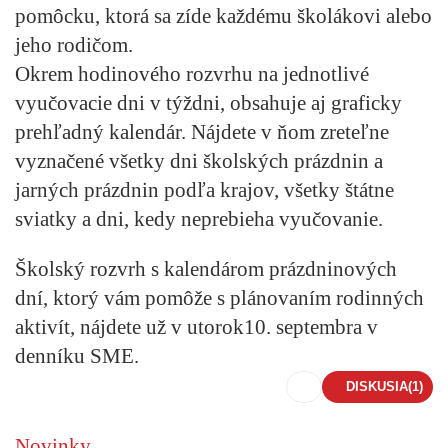
pomôcku, ktorá sa zíde každému školákovi alebo
jeho rodičom.
Okrem hodinového rozvrhu na jednotlivé
vyučovacie dni v týždni, obsahuje aj graficky
prehľadný kalendár. Nájdete v ňom zreteľne
vyznačené všetky dni školských prázdnin a
jarných prázdnin podľa krajov, všetky štátne
sviatky a dni, kedy neprebieha vyučovanie.
Školský rozvrh s kalendárom prázdninových
dní
, ktorý vám pomôže s plánovaním rodinných
aktivít, nájdete už v utorok
10
. septemb
ra v
denníku SME
.
DISKUSIA
(1)
Novinky