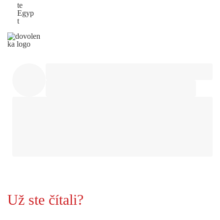
te
Egyp
t
Už ste čítali?