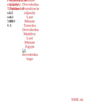
Poznávacie
Poznávacie
Minute
zájazdy
zájazdy
Dovolenka
Turecko
Taliansko
Poznávacie
už
už
zájazdy
od
od
Last
599
699
Minute
€
€
Turecko
Dovolenka
Maldivy
Last
Minute
Egypt
SME.sk