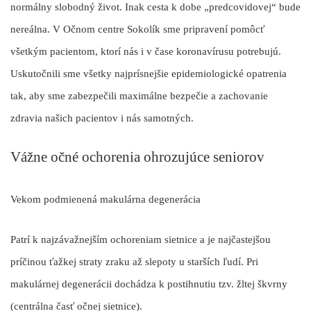
normálny slobodný život. Inak cesta k dobe „predcovidovej“ bude
nereálna. V Očnom centre Sokolík sme pripravení pomôcť
všetkým pacientom, ktorí nás i v čase koronavírusu potrebujú.
Uskutočnili sme všetky najprísnejšie epidemiologické opatrenia
tak, aby sme zabezpečili maximálne bezpečie a zachovanie
zdravia našich pacientov i nás samotných.
Vážne očné ochorenia ohrozujúce seniorov
Vekom podmienená makulárna degenerácia
Patrí k najzávažnejším ochoreniam sietnice a je najčastejšou
príčinou ťažkej straty zraku až slepoty u starších ľudí. Pri
makulárnej degenerácii dochádza k postihnutiu tzv. žltej škvrny
(centrálna časť očnej sietnice).