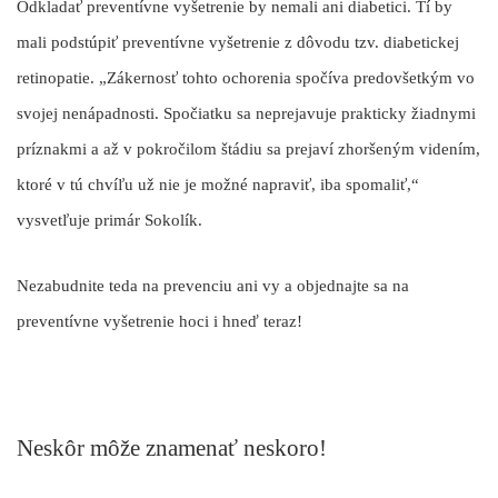
Odkladať preventívne vyšetrenie by nemali ani diabetici. Tí by
mali podstúpiť preventívne vyšetrenie z dôvodu tzv. diabetickej
retinopatie. „Zákernosť tohto ochorenia spočíva predovšetkým vo
svojej nenápadnosti. Spočiatku sa neprejavuje prakticky žiadnymi
príznakmi a až v pokročilom štádiu sa prejaví zhoršeným videním,
ktoré v tú chvíľu už nie je možné napraviť, iba spomaliť,“
vysvetľuje primár Sokolík.
Nezabudnite teda na prevenciu ani vy a objednajte sa na
preventívne vyšetrenie hoci i hneď teraz!
Neskôr môže znamenať neskoro!