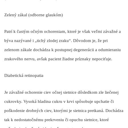
Zelený zákal (odborne glaukóm)
Patrí k častým očným ochoreniam, ktoré je však veľmi závažné a
býva nazývané i „tichý zlodej zraku“. Dôvodom je, že pri
zelenom zákale dochádza k postupnej degenerácii a odumieraniu
zrakového nervu, avšak pacient žiadne príznaky nepociťuje.
Diabetická retinopatia
Je závažné ochorenie ciev očnej sietnice dôsledkom zle liečenej
cukrovky. Vysoká hladina cukru v krvi spôsobuje upchatie či
poškodenie drobných ciev, ktorými je sietnica pretkaná. Dochádza
tak k nedostatočnému prekrveniu či opuchu sietnice, ktoré