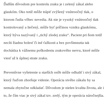
Ďalším dôvodom pre kontrolu zraku je i zelený zákal alebo
glaukóm. Oko totiž môže trápiť zvýšený vnútroočný tlak, o
ktorom ľudia vôbec nevedia. Ak nie je vysoký vnútroočný tlak
kontrolovaný a liečený, môže byť príčinou vzniku glaukómu,
ktorý býva nazývaný i „tichý zlodej zraku“. Pacient pri ňom totiž
necíti žiadnu bolesť či iné ťažkosti a bez povšimnutia tak
dochádza k vážnemu poškodeniu zrakového nervu, ktoré môže
viesť až k úplnej strate zraku.
Preventívne vyšetrenie u starších osôb môže odhaliť i sivý zákal,
ktorý ľuďom zhoršuje videnie. Operácia sivého zákalu by sa
nemala zbytočne odkladať. Dôvodom je nielen kvalita života, ale i
to, že čím viac je sivý zákal tzv. zrelý, tým je operácia náročnejšia.