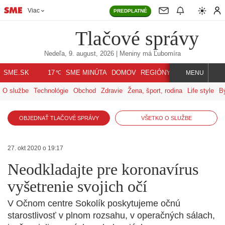
Viac
PREDPLATNÉ
Tlačové správy
Nedeľa, 9. august, 2026
| Meniny má
Ľubomíra
℃
SME.SK
SME MINÚTA
DOMOV
REGIÓNY
INDEX
SVET
17
MENU
O službe
Technológie
Obchod
Zdravie
Žena, šport, rodina
Life style
B
OBJEDNAŤ TLAČOVÉ SPRÁVY
VŠETKO O SLUŽBE
27. okt 2020 o 19:17
Neodkladajte pre koronavírus
vyšetrenie svojich očí
V Očnom centre Sokolík poskytujeme očnú
starostlivosť v plnom rozsahu, v operačných sálach,