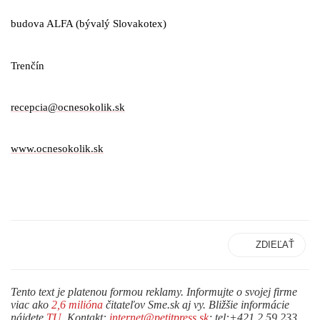
budova ALFA (bývalý Slovakotex)
Trenčín
recepcia@ocnesokolik.sk
www.ocnesokolik.sk
ZDIEĽAŤ
Tento text je platenou formou reklamy. Informujte o svojej firme
viac ako
2,6 milióna
čitateľov Sme.sk aj vy. Bližšie informácie
nájdete
TU
. Kontakt:
internet@petitpress.sk
; tel:+421 2 59 233