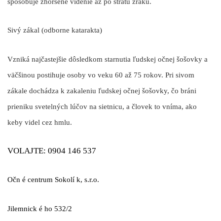
spôsobuje zhoršené videnie až po stratu zraku.
Sivý zákal (odborne katarakta)
Vzniká najčastejšie dôsledkom starnutia ľudskej očnej šošovky a
väčšinou postihuje osoby vo veku 60 až 75 rokov. Pri sivom
zákale dochádza k zakaleniu ľudskej očnej šošovky, čo bráni
prieniku svetelných lúčov na sietnicu, a človek to vníma, ako
keby videl cez hmlu.
VOLAJTE: 0904 146
537
Očn
é
centrum Sokolí
k, s.r.o.
Jilemnick
é
ho 532/2