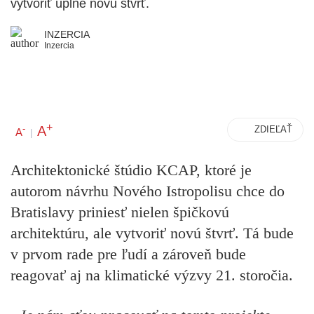
vytvoriť úplne novú štvrť.
INZERCIA
Inzercia
+
A
-
ZDIEĽAŤ
A
|
Architektonické štúdio KCAP, ktoré je
autorom návrhu Nového Istropolisu chce do
Bratislavy priniesť nielen špičkovú
architektúru, ale vytvoriť novú štvrť. Tá bude
v prvom rade pre ľudí a zároveň bude
reagovať aj na klimatické výzvy 21. storočia.