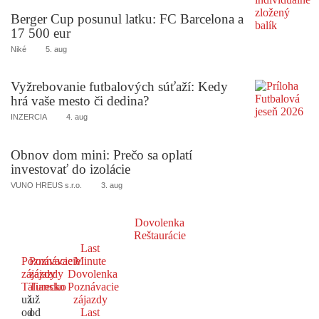
Berger Cup posunul latku: FC Barcelona a
17 500 eur
Niké
5. aug
Vyžrebovanie futbalových súťaží: Kedy
hrá vaše mesto či dedina?
INZERCIA
4. aug
Obnov dom mini: Prečo sa oplatí
investovať do izolácie
VUNO HREUS s.r.o.
3. aug
Dovolenka
Reštaurácie
Last
Poznávacie
Poznávacie
Minute
zájazdy
zájazdy
Dovolenka
Taliansko
Turecko
Poznávacie
už
už
zájazdy
od
od
Last