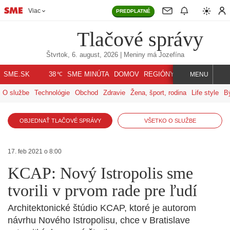
Viac
PREDPLATNÉ
Tlačové správy
Štvrtok, 6. august, 2026
| Meniny má
Jozefína
℃
SME.SK
SME MINÚTA
DOMOV
REGIÓNY
INDEX
SVET
38
MENU
O službe
Technológie
Obchod
Zdravie
Žena, šport, rodina
Life style
B
OBJEDNAŤ TLAČOVÉ SPRÁVY
VŠETKO O SLUŽBE
17. feb 2021 o 8:00
KCAP: Nový Istropolis sme
tvorili v prvom rade pre ľudí
Architektonické štúdio KCAP, ktoré je autorom
návrhu Nového Istropolisu, chce v Bratislave