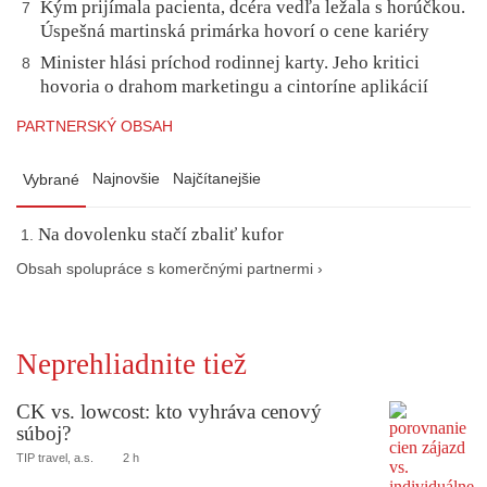
Kým prijímala pacienta, dcéra vedľa ležala s horúčkou.
7
Úspešná martinská primárka hovorí o cene kariéry
Minister hlási príchod rodinnej karty. Jeho kritici
8
hovoria o drahom marketingu a cintoríne aplikácií
PARTNERSKÝ OBSAH
Najnovšie
Najčítanejšie
Vybrané
Na dovolenku stačí zbaliť kufor
Obsah spolupráce s komerčnými partnermi ›
Neprehliadnite tiež
CK vs. lowcost: kto vyhráva cenový
súboj?
TIP travel, a.s.
2 h