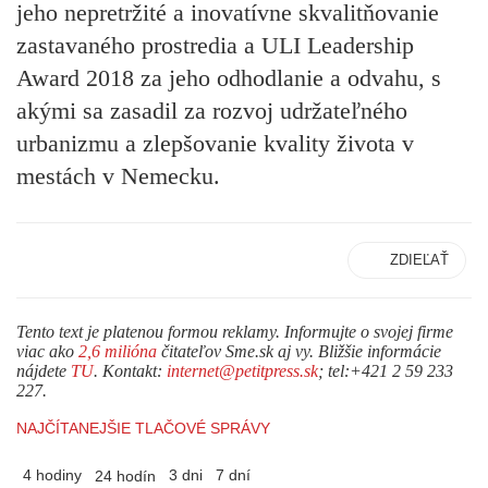
jeho nepretržité a inovatívne skvalitňovanie
zastavaného prostredia a ULI Leadership
Award 2018 za jeho odhodlanie a odvahu, s
akými sa zasadil za rozvoj udržateľného
urbanizmu a zlepšovanie kvality života v
mestách v Nemecku.
ZDIEĽAŤ
Tento text je platenou formou reklamy. Informujte o svojej firme
viac ako
2,6 milióna
čitateľov Sme.sk aj vy. Bližšie informácie
nájdete
TU
. Kontakt:
internet@petitpress.sk
; tel:+421 2 59 233
227.
NAJČÍTANEJŠIE TLAČOVÉ SPRÁVY
4 hodiny
3 dni
7 dní
24 hodín