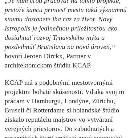
„Je nám cťou pracovať na tomto projekte,
pretože šancu priniesť mestu takú významnú
stavbu dostanete iba raz za život. Nový
Istropolis je jedinečnou príležitosťou ako
dosiahnuť rozvoj Trnavského mýta a
pozdvihnúť Bratislavu na novú úroveň,“
hovorí Jeroen Dirckx, Partner v
architektonickom štúdiu KCAP.
KCAP má s podobnými mestotvornými
projektmi bohaté skúsenosti. Vďaka svojim
prácam v Hamburgu, Londýne, Zürichu,
Bruseli či Rotterdame si holandské štúdio
získalo reputáciu majstrov vo vytváraní
verejných priestorov. Do zabudnutých a
nevyužitých štvrtí vnášajú nový autentický