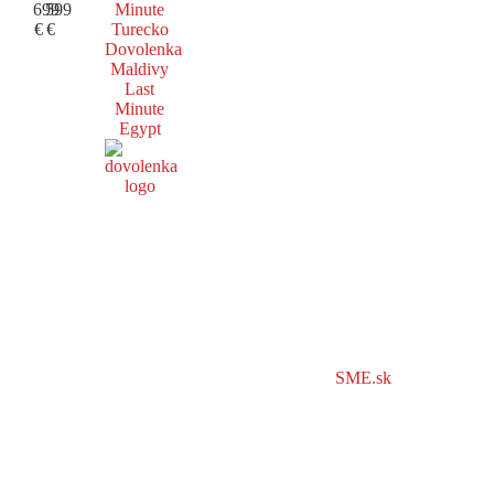
699
599
Minute
€
€
Turecko
Dovolenka
Maldivy
Last
Minute
Egypt
SME.sk