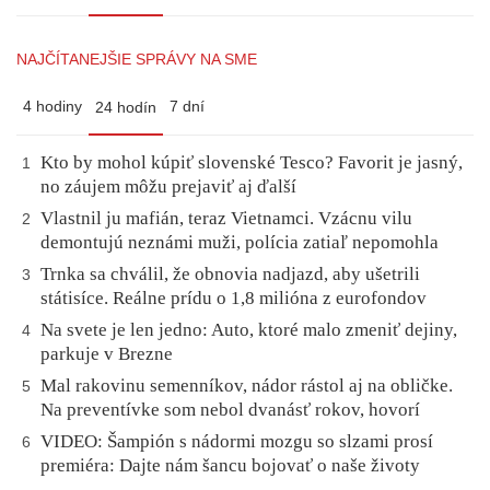
NAJČÍTANEJŠIE SPRÁVY NA SME
4 hodiny
7 dní
24 hodín
Kto by mohol kúpiť slovenské Tesco? Favorit je jasný,
1
no záujem môžu prejaviť aj ďalší
Vlastnil ju mafián, teraz Vietnamci. Vzácnu vilu
2
demontujú neznámi muži, polícia zatiaľ nepomohla
Trnka sa chválil, že obnovia nadjazd, aby ušetrili
3
státisíce. Reálne prídu o 1,8 milióna z eurofondov
Na svete je len jedno: Auto, ktoré malo zmeniť dejiny,
4
parkuje v Brezne
Mal rakovinu semenníkov, nádor rástol aj na obličke.
5
Na preventívke som nebol dvanásť rokov, hovorí
VIDEO: Šampión s nádormi mozgu so slzami prosí
6
premiéra: Dajte nám šancu bojovať o naše životy