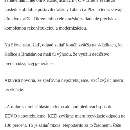
zariadeniami, ale oni k existujúcim ZEVO v Brne a Prahe za
posledné obdobie postavili ďalšie v Liberci a Plzni a teraz stavajú
ešte dve ďalšie. Okrem toho celé pražské zariadenie prechádza
kompletnou rekonštrukciou a modernizáciou.
Na Slovensku, žiaľ, odpad zatiaľ končil zväčša na skládkach, len
Košice s Bratislavou mali tú výhodu, že využili dedičstvo
predchádzajúcej generácie.
Aktivisti hovoria, že spaľovňu nepotrebujeme, stačí zvýšiť mieru
recyklácie.
- A úplne s nimi súhlasím, chýba ale podmieňovací spôsob.
ZEVO nepotrebujeme, KEĎ zvýšime mieru recyklácie odpadu na
100 percent. To je zatiaľ fikcia. Nepodarilo sa to žiadnemu štátu