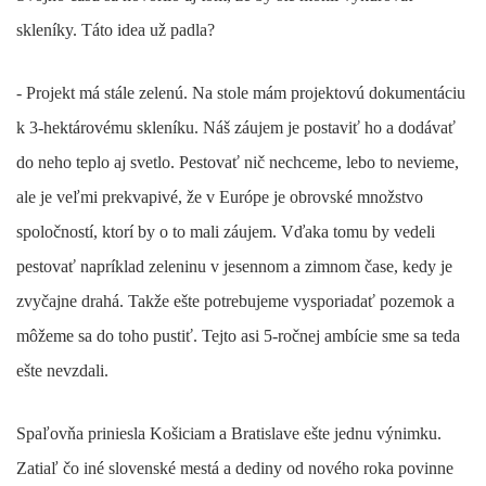
skleníky. Táto idea už padla?
- Projekt má stále zelenú. Na stole mám projektovú dokumentáciu
k 3-hektárovému skleníku. Náš záujem je postaviť ho a dodávať
do neho teplo aj svetlo. Pestovať nič nechceme, lebo to nevieme,
ale je veľmi prekvapivé, že v Európe je obrovské množstvo
spoločností, ktorí by o to mali záujem. Vďaka tomu by vedeli
pestovať napríklad zeleninu v jesennom a zimnom čase, kedy je
zvyčajne drahá. Takže ešte potrebujeme vysporiadať pozemok a
môžeme sa do toho pustiť. Tejto asi 5-ročnej ambície sme sa teda
ešte nevzdali.
Spaľovňa priniesla Košiciam a Bratislave ešte jednu výnimku.
Zatiaľ čo iné slovenské mestá a dediny od nového roka povinne