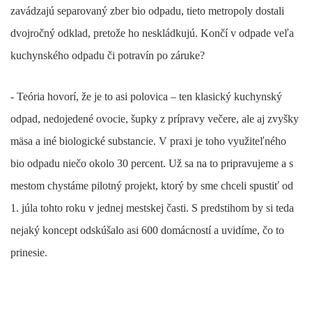
zavádzajú separovaný zber bio odpadu, tieto metropoly dostali
dvojročný odklad, pretože ho neskládkujú. Končí v odpade veľa
kuchynského odpadu či potravín po záruke?
- Teória hovorí, že je to asi polovica – ten klasický kuchynský
odpad, nedojedené ovocie, šupky z prípravy večere, ale aj zvyšky
mäsa a iné biologické substancie. V praxi je toho využiteľného
bio odpadu niečo okolo 30 percent. Už sa na to pripravujeme a s
mestom chystáme pilotný projekt, ktorý by sme chceli spustiť od
1. júla tohto roku v jednej mestskej časti. S predstihom by si teda
nejaký koncept odskúšalo asi 600 domácností a uvidíme, čo to
prinesie.