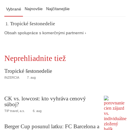
Najnovšie
Najčítanejšie
Vybrané
Tropické šestonedelie
Obsah spolupráce s komerčnými partnermi ›
Neprehliadnite tiež
Tropické šestonedelie
INZERCIA
7. aug
CK vs. lowcost: kto vyhráva cenový
súboj?
TIP travel, a.s.
6. aug
Berger Cup posunul latku: FC Barcelona a