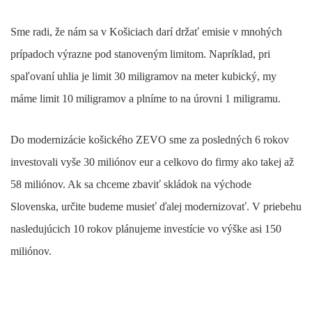
Sme radi, že nám sa v Košiciach darí držať emisie v mnohých
prípadoch výrazne pod stanoveným limitom. Napríklad, pri
spaľovaní uhlia je limit 30 miligramov na meter kubický, my
máme limit 10 miligramov a plníme to na úrovni 1 miligramu.
Do modernizácie košického ZEVO sme za posledných 6 rokov
investovali vyše 30 miliónov eur a celkovo do firmy ako takej až
58 miliónov. Ak sa chceme zbaviť skládok na východe
Slovenska, určite budeme musieť ďalej modernizovať. V priebehu
nasledujúcich 10 rokov plánujeme investície vo výške asi 150
miliónov.