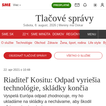
Viac
PREDPLATNÉ
Tlačové správy
Sobota, 8. august, 2026
| Meniny má
Oskar
℃
SME.SK
SME MINÚTA
DOMOV
REGIÓNY
INDEX
SVET
22
MENU
O službe
Technológie
Obchod
Zdravie
Žena, šport, rodina
Life style
B
OBJEDNAŤ TLAČOVÉ SPRÁVY
VŠETKO O SLUŽBE
22. apr 2021 o 10:48
Riaditeľ Kositu: Odpad vyriešia
technológie, skládky končia
Vyspelá Európa odpad zhodnocuje, my ho
ukladáme na skládky a nechávame, aby škodil