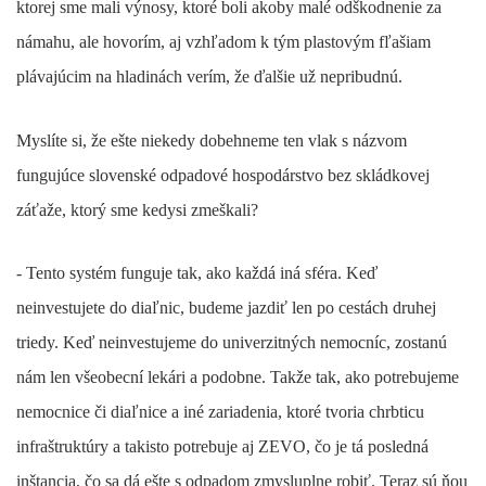
ktorej sme mali výnosy, ktoré boli akoby malé odškodnenie za
námahu, ale hovorím, aj vzhľadom k tým plastovým fľašiam
plávajúcim na hladinách verím, že ďalšie už nepribudnú.
Myslíte si, že ešte niekedy dobehneme ten vlak s názvom
fungujúce slovenské odpadové hospodárstvo bez skládkovej
záťaže, ktorý sme kedysi zmeškali?
- Tento systém funguje tak, ako každá iná sféra. Keď
neinvestujete do diaľnic, budeme jazdiť len po cestách druhej
triedy. Keď neinvestujeme do univerzitných nemocníc, zostanú
nám len všeobecní lekári a podobne. Takže tak, ako potrebujeme
nemocnice či diaľnice a iné zariadenia, ktoré tvoria chrbticu
infraštruktúry a takisto potrebuje aj ZEVO, čo je tá posledná
inštancia, čo sa dá ešte s odpadom zmysluplne robiť. Teraz sú ňou