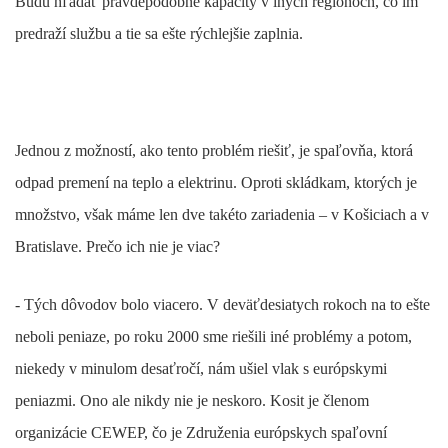
Budú hľadať pravdepodobne kapacity v iných regiónoch, čo im
predraží službu a tie sa ešte rýchlejšie zaplnia.
Jednou z možností, ako tento problém riešiť, je spaľovňa, ktorá
odpad premení na teplo a elektrinu. Oproti skládkam, ktorých je
množstvo, však máme len dve takéto zariadenia – v Košiciach a v
Bratislave. Prečo ich nie je viac?
- Tých dôvodov bolo viacero. V deväťdesiatych rokoch na to ešte
neboli peniaze, po roku 2000 sme riešili iné problémy a potom,
niekedy v minulom desaťročí, nám ušiel vlak s európskymi
peniazmi. Ono ale nikdy nie je neskoro. Kosit je členom
organizácie CEWEP, čo je Združenia európskych spaľovní