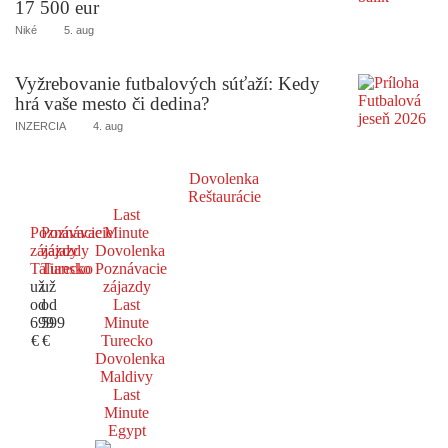
17 500 eur
Niké
5. aug
Vyžrebovanie futbalových súťaží: Kedy
hrá vaše mesto či dedina?
INZERCIA
4. aug
Dovolenka
Reštaurácie
Last
Poznávacie
Poznávacie
Minute
zájazdy
zájazdy
Dovolenka
Taliansko
Turecko
Poznávacie
už
už
zájazdy
od
od
Last
699
599
Minute
€
€
Turecko
Dovolenka
Maldivy
Last
Minute
Egypt