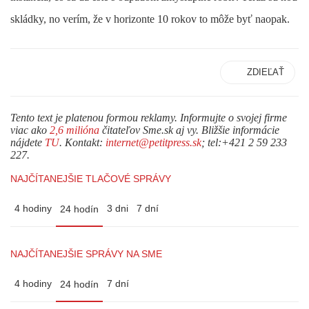
skládky, no verím, že v horizonte 10 rokov to môže byť naopak.
ZDIEĽAŤ
Tento text je platenou formou reklamy. Informujte o svojej firme
viac ako
2,6 milióna
čitateľov Sme.sk aj vy. Bližšie informácie
nájdete
TU
. Kontakt:
internet@petitpress.sk
; tel:+421 2 59 233
227.
NAJČÍTANEJŠIE TLAČOVÉ SPRÁVY
4 hodiny
3 dni
7 dní
24 hodín
NAJČÍTANEJŠIE SPRÁVY NA SME
4 hodiny
7 dní
24 hodín