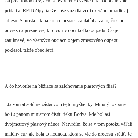
asi pred rokom a systém sa extrémne osvedčil. K nádobám sme
pridali aj RFID čipy, takže naše vozidlá vedia k váhe priradiť aj
adresu. Starosta tak na konci mesiaca zaplatí iba za to, čo sme
odviezli a presne vie, kto tvorí v obci koľko odpadu. Čo je
zaujímavé, vo všetkých obciach objem zmesového odpadu
poklesol, takže obec šetrí.
A čo hovoríte na blížiace sa zálohovanie plastových fliaš?
- Ja som absolútne zástancom tejto myšlienky. Minulý rok sme
boli s pánom ministrom čistiť rieku Bodva, kde bol asi
dvojmetrový plastový nános. Netvrdím, že sa v tom potoku váľali
milióny eur, ale bola to hodnota, ktorá sa vie do procesu vrátiť. Je