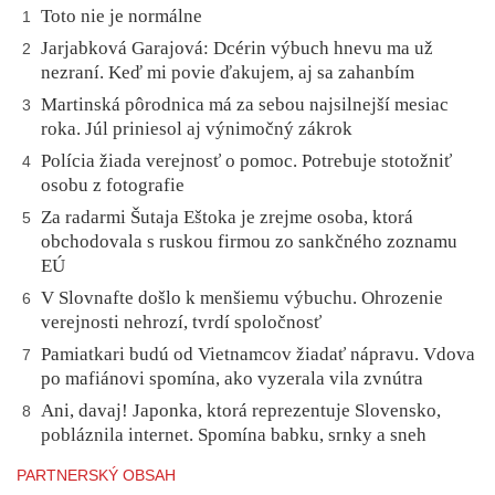
Toto nie je normálne
1
Jarjabková Garajová: Dcérin výbuch hnevu ma už
2
nezraní. Keď mi povie ďakujem, aj sa zahanbím
Martinská pôrodnica má za sebou najsilnejší mesiac
3
roka. Júl priniesol aj výnimočný zákrok
Polícia žiada verejnosť o pomoc. Potrebuje stotožniť
4
osobu z fotografie
Za radarmi Šutaja Eštoka je zrejme osoba, ktorá
5
obchodovala s ruskou firmou zo sankčného zoznamu
EÚ
V Slovnafte došlo k menšiemu výbuchu. Ohrozenie
6
verejnosti nehrozí, tvrdí spoločnosť
Pamiatkari budú od Vietnamcov žiadať nápravu. Vdova
7
po mafiánovi spomína, ako vyzerala vila zvnútra
Ani, davaj! Japonka, ktorá reprezentuje Slovensko,
8
pobláznila internet. Spomína babku, srnky a sneh
PARTNERSKÝ OBSAH