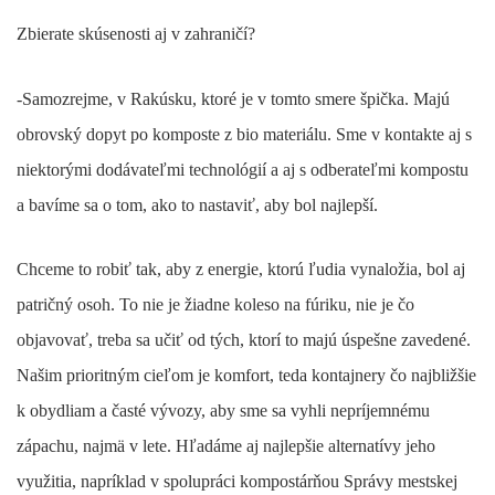
Zbierate skúsenosti aj v zahraničí?
-Samozrejme, v Rakúsku, ktoré je v tomto smere špička. Majú
obrovský dopyt po komposte z bio materiálu. Sme v kontakte aj s
niektorými dodávateľmi technológií a aj s odberateľmi kompostu
a bavíme sa o tom, ako to nastaviť, aby bol najlepší.
Chceme to robiť tak, aby z energie, ktorú ľudia vynaložia, bol aj
patričný osoh. To nie je žiadne koleso na fúriku, nie je čo
objavovať, treba sa učiť od tých, ktorí to majú úspešne zavedené.
Našim prioritným cieľom je komfort, teda kontajnery čo najbližšie
k obydliam a časté vývozy, aby sme sa vyhli nepríjemnému
zápachu, najmä v lete. Hľadáme aj najlepšie alternatívy jeho
využitia, napríklad v spolupráci kompostárňou Správy mestskej