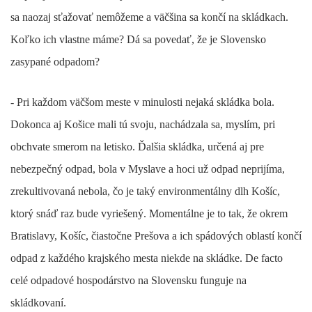
sa naozaj sťažovať nemôžeme a väčšina sa končí na skládkach.
Koľko ich vlastne máme? Dá sa povedať, že je Slovensko
zasypané odpadom?
- Pri každom väčšom meste v minulosti nejaká skládka bola.
Dokonca aj Košice mali tú svoju, nachádzala sa, myslím, pri
obchvate smerom na letisko. Ďalšia skládka, určená aj pre
nebezpečný odpad, bola v Myslave a hoci už odpad neprijíma,
zrekultivovaná nebola, čo je taký environmentálny dlh Košíc,
ktorý snáď raz bude vyriešený. Momentálne je to tak, že okrem
Bratislavy, Košíc, čiastočne Prešova a ich spádových oblastí končí
odpad z každého krajského mesta niekde na skládke. De facto
celé odpadové hospodárstvo na Slovensku funguje na
skládkovaní.