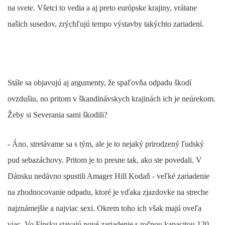
na svete. Všetci to vedia a aj preto európske krajiny, vrátane
našich susedov, zrýchľujú tempo výstavby takýchto zariadení.
Stále sa objavujú aj argumenty, že spaľovňa odpadu škodí
ovzdušiu, no pritom v škandinávskych krajinách ich je neúrekom.
Žeby si Severania sami škodili?
- Áno, stretávame sa s tým, ale je to nejaký prirodzený ľudský
pud sebazáchovy. Pritom je to presne tak, ako ste povedali. V
Dánsku nedávno spustili Amager Hill Kodaň - veľké zariadenie
na zhodnocovanie odpadu, ktoré je vďaka zjazdovke na streche
najznámejšie a najviac sexi. Okrem toho ich však majú oveľa
viac. Vo Fínsku stavajú nové zariadenie s ročnou kapacitou 120