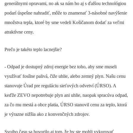
generálnymi opravami, no ak sa nám ho aj s ďalšou technológiou
podarí úspešne nahradiť, môže to znamenať 3-násobné navýšenie
množstva tepla, ktoré by sme vedeli Košičanom dodať za veľmi
atraktívne ceny.
Prečo je takéto teplo lacnejšie?
- Odpad je dostupný zdroj energie bez toho, aby sme museli
využívať fosílne palivá, čiže uhlie, alebo zemný plyn. Našu cenu
stanovuje Úrad pre reguláciu sieťových odvetví (ÚRSO). A
keďže ZEVO nepotrebuje plyn ani uhlie, naopak spracúva odpad,
za čo mu mestá a obce platia, ÚRSO stanovil cenu za teplo, ktorá
je výrazne nižšia ako z konvenčných zdrojov.
Svojho času sa hovorilo aj tom, že by ste mohli vykurovať