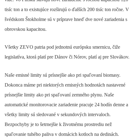
tisíc ton a to existujúce rozširujú o ďalších 200 tisíc ton ročne. V
švédskom Štokholme sú v príprave hneď dve nové zariadenia s
obrovskou kapacitou.
Všetky ZEVO patria pod jednotnú európsku smernicu, čiže
legislatíva, ktorá platí pre Dánov či Nórov, platí aj pre Slovákov.
Naše emisné limity sú prísnejšie ako pri spaľovaní biomasy.
Dokonca máme pri niektorých emisných hodnotách nastavené
prísnejšie limity ako pri spaľovaní zemného plynu. Naše
automatické monitorovacie zariadenie pracuje 24 hodín denne a
všetky limity sú sledované v sekundových intervaloch.
Bezpochyby je to šetrnejšie k životnému prostrediu než
spaľovanie tuhého paliva v domácich kotloch na dedinách.