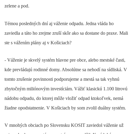
zelene a pod.
Témou posledných dní aj váženie odpadu. Jedna vláda ho
zaviedla a táto ho zrejme zruší skôr ako sa dostane do praxe. Mali
ste s vážením plány aj v Košiciach?
- Váženie je skvelý systém hlavne pre obce, alebo mestské časti,
kde prevládajú rodinné domy. Absolútne sa nehodí na sídliská. V
tomto zrušenie povinnosti podporujeme a mestá sa tak vyhnú
zbytočným miliónovým investíciám. Vážiť klasickú 1.100 litrovú
nádobu odpadu, do ktorej môže vložiť odpad ktokoľvek, nemá
žiadne opodstatnenie. V Košiciach by som zvolil duálny systém.
V mnohých obciach po Slovensku KOSIT zaviedol váženie už