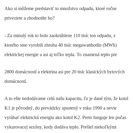
Ako si môžeme predstaviť to množstvo odpadu, ktoré ročne
priveziete a zhodnotíte ho?
- Za minulý rok to bolo zaokrúhlene 110 tisíc ton odpadu, z
ktorého sme vyrobili zhruba 40 tisíc megawatthodín (MWh)
elektrickej energie a asi aj toľko tepla. To znamená teplo pre
2800 domácností a elektrina asi pre 20 tisíc klasických bytových
domácností.
A to ešte nedodávame celú našu kapacitu, čo je dané tým, že kotol
K1 je pôvodný, do prevádzky spustený v roku 1990 a nevie
vyrábať elektrickú energiu ako kotol K2. Preto funguje len počas
vykurovacej sezóny, kedy dodáva teplo. Prešiel niekoľkými