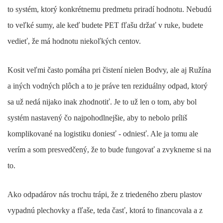
to systém, ktorý konkrétnemu predmetu priradí hodnotu. Nebudú
to veľké sumy, ale keď budete PET fľašu držať v ruke, budete
vedieť, že má hodnotu niekoľkých centov.
Kosit veľmi často pomáha pri čistení nielen Bodvy, ale aj Ružína
a iných vodných plôch a to je práve ten reziduálny odpad, ktorý
sa už nedá nijako inak zhodnotiť. Je to už len o tom, aby bol
systém nastavený čo najpohodlnejšie, aby to nebolo príliš
komplikované na logistiku doniesť - odniesť. Ale ja tomu ale
verím a som presvedčený, že to bude fungovať a zvykneme si na
to.
Ako odpadárov nás trochu trápi, že z triedeného zberu plastov
vypadnú plechovky a fľaše, teda časť, ktorá to financovala a z