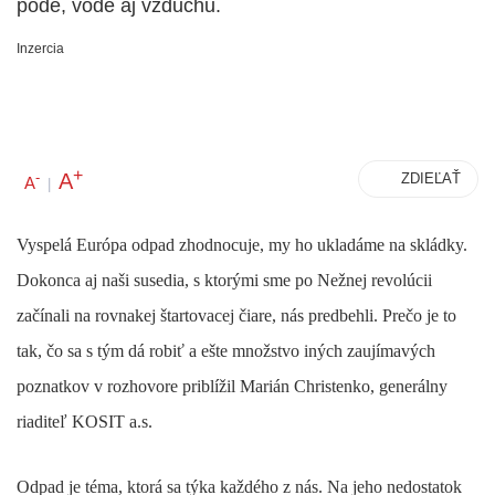
pôde, vode aj vzduchu.
Inzercia
+
A
-
ZDIEĽAŤ
A
|
Vyspelá Európa odpad zhodnocuje, my ho ukladáme na skládky.
Dokonca aj naši susedia, s ktorými sme po Nežnej revolúcii
začínali na rovnakej štartovacej čiare, nás predbehli. Prečo je to
tak, čo sa s tým dá robiť a ešte množstvo iných zaujímavých
poznatkov v rozhovore priblížil Marián Christenko, generálny
riaditeľ KOSIT a.s.
Odpad je téma, ktorá sa týka každého z nás. Na jeho nedostatok