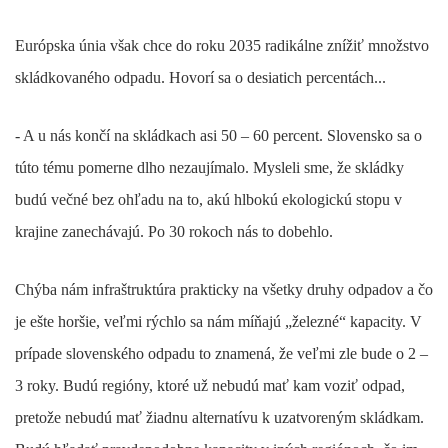
Európska únia však chce do roku 2035 radikálne znížiť množstvo
skládkovaného odpadu. Hovorí sa o desiatich percentách...
- A u nás končí na skládkach asi 50 – 60 percent. Slovensko sa o
túto tému pomerne dlho nezaujímalo. Mysleli sme, že skládky
budú večné bez ohľadu na to, akú hlbokú ekologickú stopu v
krajine zanechávajú. Po 30 rokoch nás to dobehlo.
Chýba nám infraštruktúra prakticky na všetky druhy odpadov a čo
je ešte horšie, veľmi rýchlo sa nám míňajú „železné“ kapacity. V
prípade slovenského odpadu to znamená, že veľmi zle bude o 2 –
3 roky. Budú regióny, ktoré už nebudú mať kam voziť odpad,
pretože nebudú mať žiadnu alternatívu k uzatvoreným skládkam.