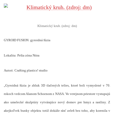
Klimatický kruh. (zdroj: dm)
GYROID FUSION: gyroidná fúzia
Lokalita: Pešia zóna Nitra
Autori: Crafting plastics! studio
„Gyroidná fúzia je zhluk 3D tlačených telies, ktoré boli vymyslené v 70.
rokoch vedcom Alanom Schoenom z NASA. Vo verejnom priestore vystupujú
ako umelecké skulptúry vytvárajúce nový domov pre hmyz a rastliny. Z
akejkoľvek bunky objektu totiž dokáže rásť zeleň bez toho, aby korenila v