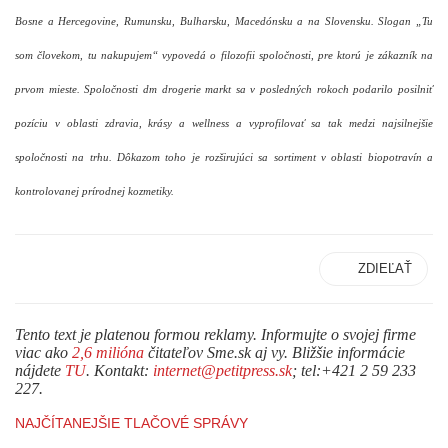
Bosne a Hercegovine, Rumunsku, Bulharsku, Macedónsku a na Slovensku. Slogan „Tu
som človekom, tu nakupujem“ vypovedá o filozofii spoločnosti, pre ktorú je zákazník na
prvom mieste. Spoločnosti dm drogerie markt sa v posledných rokoch podarilo posilniť
pozíciu v oblasti zdravia, krásy a wellness a vyprofilovať sa tak medzi najsilnejšie
spoločnosti na trhu. Dôkazom toho je rozširujúci sa sortiment v oblasti biopotravín a
kontrolovanej prírodnej kozmetiky.
ZDIEĽAŤ
Tento text je platenou formou reklamy. Informujte o svojej firme
viac ako
2,6 milióna
čitateľov Sme.sk aj vy. Bližšie informácie
nájdete
TU
. Kontakt:
internet@petitpress.sk
; tel:+421 2 59 233
227.
NAJČÍTANEJŠIE TLAČOVÉ SPRÁVY