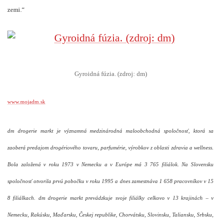
zemi.“
Gyroidná fúzia. (zdroj: dm)
www.mojadm.sk
dm drogerie markt je významná medzinárodná maloobchodná spoločnosť, ktorá sa
zaoberá predajom drogériového tovaru, parfumérie, výrobkov z oblasti zdravia a wellness.
Bola založená v roku 1973 v Nemecku a v Európe má 3 765 filiálok. Na Slovensku
spoločnosť otvorila prvú pobočku v roku 1995 a dnes zamestnáva 1 658 pracovníkov v 15
8
filiálkach. dm drogerie markt prevádzkuje svoje filiálky celkovo v 13 krajinách – v
Nemecku, Rakúsku, Maďarsku, Českej republike, Chorvátsku, Slovinsku, Taliansku, Srbsku,