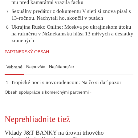
mu pred kamarátmi vrazila facku
Sexuálny predátor z dokumentu V sieti si znova písal s
7
13-ročnou. Nachytali ho, skončil v putách
Ukrajina Rusko Online: Moskva po ukrajinskom útoku
8
na rafinériu v Nižnekamsku hlási 13 mŕtvych a desiatky
zranených
PARTNERSKÝ OBSAH
Najnovšie
Najčítanejšie
Vybrané
Tropické noci s novorodencom: Na čo si dať pozor
Obsah spolupráce s komerčnými partnermi ›
Neprehliadnite tiež
Vklady J&T BANKY na úrovni trhového