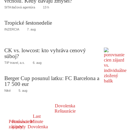
vrcholu. Kedy dávajú zmysel?
SITA tlačová agentúra
13 h
Tropické šestonedelie
INZERCIA
7. aug
CK vs. lowcost: kto vyhráva cenový
súboj?
TIP travel, a.s.
6. aug
Berger Cup posunul latku: FC Barcelona a
17 500 eur
Niké
5. aug
Dovolenka
Reštaurácie
Last
Poznávacie
Poznávacie
Minute
zájazdy
zájazdy
Dovolenka