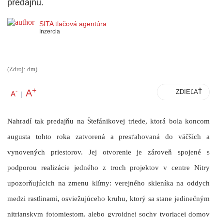
predajňu.
SITA tlačová agentúra
Inzercia
(Zdroj: dm)
+
A
-
ZDIEĽAŤ
A
|
Nahradí tak predajňu na Štefánikovej triede, ktorá bola koncom
augusta tohto roka zatvorená a presťahovaná do väčších a
vynovených priestorov. Jej otvorenie je zároveň spojené s
podporou realizácie jedného z troch projektov v centre Nitry
upozorňujúcich na zmenu klímy: verejného skleníka na oddych
medzi rastlinami, osviežujúceho kruhu, ktorý sa stane jedinečným
nitrianskym fotomiestom, alebo gyroidnej sochy tvoriacej domov