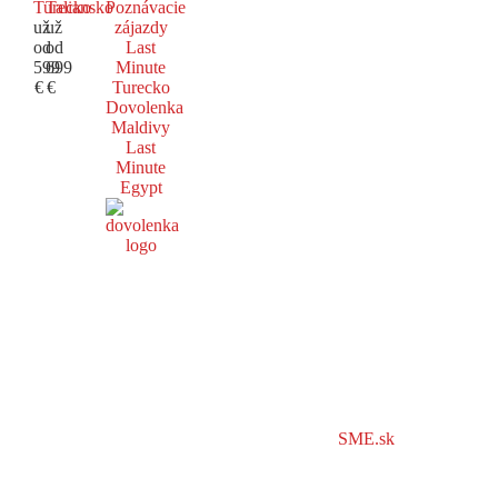
Turecko
Taliansko
Poznávacie
už
už
zájazdy
od
od
Last
599
699
Minute
€
€
Turecko
Dovolenka
Maldivy
Last
Minute
Egypt
SME.sk