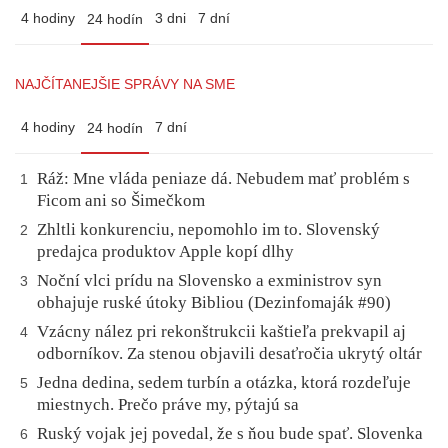
4 hodiny
3 dni
7 dní
24 hodín
NAJČÍTANEJŠIE SPRÁVY NA SME
4 hodiny
7 dní
24 hodín
Ráž: Mne vláda peniaze dá. Nebudem mať problém s
1
Ficom ani so Šimečkom
Zhltli konkurenciu, nepomohlo im to. Slovenský
2
predajca produktov Apple kopí dlhy
Noční vlci prídu na Slovensko a exministrov syn
3
obhajuje ruské útoky Bibliou (Dezinfomaják #90)
Vzácny nález pri rekonštrukcii kaštieľa prekvapil aj
4
odborníkov. Za stenou objavili desaťročia ukrytý oltár
Jedna dedina, sedem turbín a otázka, ktorá rozdeľuje
5
miestnych. Prečo práve my, pýtajú sa
Ruský vojak jej povedal, že s ňou bude spať. Slovenka
6