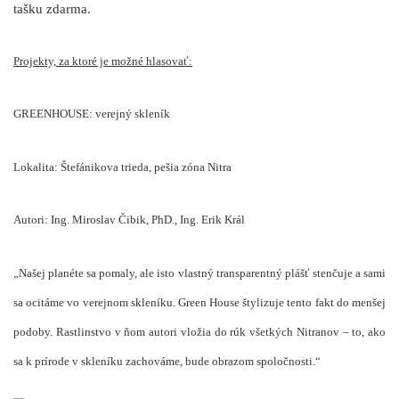
tašku zdarma.
Projekty, za ktoré je možné hlasovať:
GREENHOUSE: verejný skleník
Lokalita: Štefánikova trieda, pešia zóna Nitra
Autori: Ing. Miroslav Čibik, PhD., Ing. Erik Král
„Našej planéte sa pomaly, ale isto vlastný transparentný plášť stenčuje a sami
sa ocitáme vo verejnom skleníku. Green House štylizuje tento fakt do menšej
podoby. Rastlinstvo v ňom autori vložia do rúk všetkých Nitranov – to, ako
sa k prírode v skleníku zachováme, bude obrazom spoločnosti.“