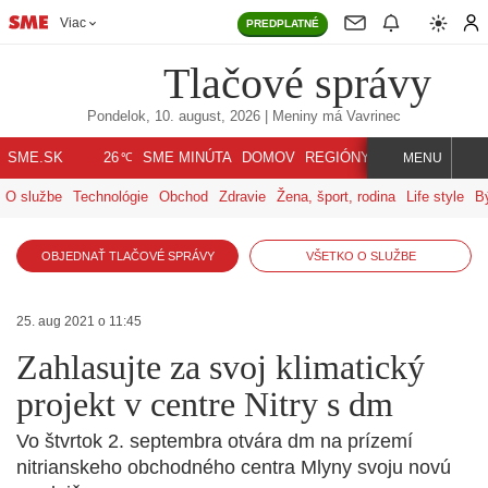
Viac
PREDPLATNÉ
Tlačové správy
Pondelok, 10. august, 2026
| Meniny má
Vavrinec
℃
SME.SK
SME MINÚTA
DOMOV
REGIÓNY
INDEX
SVET
26
MENU
O službe
Technológie
Obchod
Zdravie
Žena, šport, rodina
Life style
B
OBJEDNAŤ TLAČOVÉ SPRÁVY
VŠETKO O SLUŽBE
25. aug 2021 o 11:45
Zahlasujte za svoj klimatický
projekt v centre Nitry s dm
Vo štvrtok 2. septembra otvára dm na prízemí
nitrianskeho obchodného centra Mlyny svoju novú