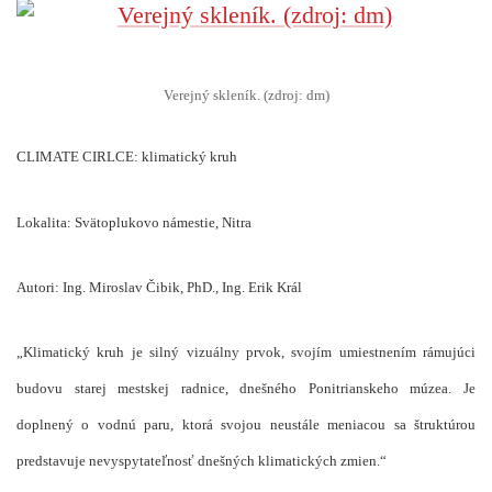
Verejný skleník. (zdroj: dm)
CLIMATE CIRLCE: klimatický kruh
Lokalita: Svätoplukovo námestie, Nitra
Autori: Ing. Miroslav Čibik, PhD., Ing. Erik Král
„Klimatický kruh je silný vizuálny prvok, svojím umiestnením rámujúci
budovu starej mestskej radnice, dnešného Ponitrianskeho múzea. Je
doplnený o vodnú paru, ktorá svojou neustále meniacou sa štruktúrou
predstavuje nevyspytateľnosť dnešných klimatických zmien.“