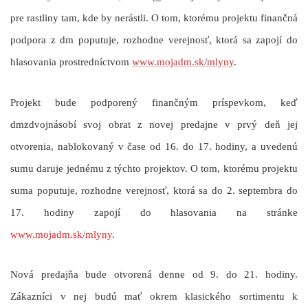
pre rastliny tam, kde by nerástli. O tom, ktorému projektu finančná
podpora z dm poputuje, rozhodne verejnosť, ktorá sa zapojí do
hlasovania prostredníctvom
www.mojadm.sk/mlyny
.
Projekt bude podporený finančným príspevkom, keď
dm
zdvojnásobí
svoj obrat z novej predajne v prvý deň jej
otvorenia, nablokovaný v čase od 16. do 17. hodiny, a uvedenú
sumu daruje jednému z týchto projektov. O tom, ktorému projektu
suma poputuje, rozhodne verejnosť, ktorá sa do 2. septembra do
17. hodiny zapojí do hlasovania na stránke
www.mojadm.sk/mlyny
.
Nová predajňa bude otvorená denne od 9. do 21. hodiny.
Zákazníci v nej budú mať okrem klasického sortimentu k