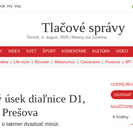
ník
Hry
Viac
Tlačové správy
Štvrtok, 6. august, 2026
| Meniny má
Jozefína
Y
INDEX
SVET
ŠPORT
KOMENTÁRE
KULTÚRA
VIDEO
odina
Life style
Bývanie
Motorizmus
Cestovanie
Financie
MY 
UVEREJŇU
 úsek diaľnice D1,
OBJEDNAŤ 
NAJČÍTANE
 Prešova
4 hodiny
tu o takmer dvadsať minút.