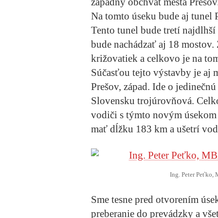
západný obchvat mesta Prešov.
Na tomto úseku bude aj tunel 
Tento tunel bude tretí najdlh
bude nachádzať aj 18 mostov.
križovatiek a celkovo je na to
Súčasťou tejto výstavby je aj
Prešov, západ. Ide o jedinečnú 
Slovensku trojúrovňová. Celk
vodiči s týmto novým úsekom 
mať dĺžku 183 km a ušetrí vod
Ing. Peter Peťko,
Sme tesne pred otvorením úseku
preberanie do prevádzky a vše