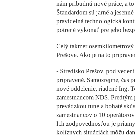
nám pribudnú nové práce, a to 
Štandardom sú jarné a jesenné
pravidelná technologická kontr
potrené vykonať pre jeho bez
Celý takmer osemkilometrový 
Prešove. Ako je na to priprave
- Stredisko Prešov, pod veden
pripravené. Samozrejme, čas pr
nové oddelenie, riadené Ing
zamestnancom NDS. Predtým pô
prevádzkou tunela bohaté skúse
zamestnancov o 10 operátorov
Ich zodpovednosťou je priamy
kolíznych situáciách môžu daný