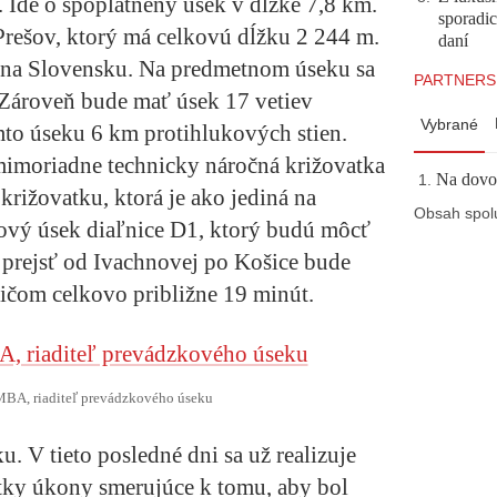
 Ide o spoplatnený úsek v dĺžke 7,8 km.
sporadi
Prešov, ktorý má celkovú dĺžku 2 244 m.
daní
ší na Slovensku. Na predmetnom úseku sa
PARTNERS
 Zároveň bude mať úsek 17 vetiev
Vybrané
mto úseku 6 km protihlukových stien.
 mimoriadne technicky náročná križovatka
Na dovol
križovatku, ktorá je ako jediná na
Obsah spol
ový úsek diaľnice D1, ktorý budú môcť
prejsť od Ivachnovej po Košice bude
ičom celkovo približne 19 minút.
 MBA, riaditeľ prevádzkového úseku
. V tieto posledné dni sa už realizuje
tky úkony smerujúce k tomu, aby bol