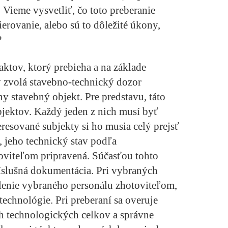
 Vieme vysvetliť, čo toto preberanie
ierovanie, alebo sú to dôležité úkony,
?
h aktov, ktorý prebieha a na základe
 zvolá stavebno-technický dozor
y stavebný objekt. Pre predstavu, táto
jektov. Každý jeden z nich musí byť
resované subjekty si ho musia celý prejsť
, jeho technický stav podľa
oviteľom pripravená. Súčasťou tohto
ríslušná dokumentácia. Pri vybraných
olenie vybraného personálu zhotoviteľom,
echnológie. Pri preberaní sa overuje
h technologických celkov a správne