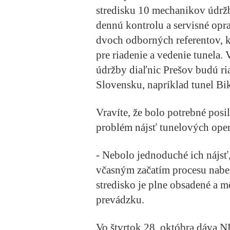
stredisku 10 mechanikov údržb
dennú kontrolu a servisné opra
dvoch odborných referentov, k
pre riadenie a vedenie tunela.
údržby diaľnic Prešov budú ria
Slovensku, napríklad tunel Bi
Vravíte, že bolo potrebné posil
problém nájsť tunelových oper
- Nebolo jednoduché ich nájsť,
včasným začatím procesu nabe
stredisko je plne obsadené a
prevádzku.
Vo štvrtok 28. októbra dáva 