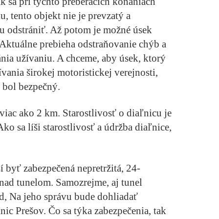
k sa pri týchto preberacích konaniach
u, tento objekt nie je prevzatý a
u odstrániť. Až potom je možné úsek
Aktuálne prebieha odstraňovanie chýb a
nia užívaniu. A chceme, aby úsek, ktorý
ania širokej motoristickej verejnosti,
y bol bezpečný.
viac ako 2 km. Starostlivosť o diaľnicu je
Ako sa líši starostlivosť a údržba diaľnice,
sí byť zabezpečená nepretržitá, 24-
nad tunelom. Samozrejme, aj tunel
d, Na jeho správu bude dohliadať
nic Prešov. Čo sa týka zabezpečenia, tak