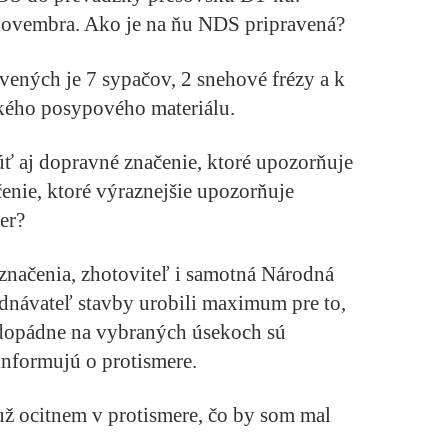
 novembra. Ako je na ňu NDS pripravená?
vených je 7 sypačov, 2 snehové frézy a k
ckého posypového materiálu.
ť aj dopravné značenie, ktoré upozorňuje
čenie, ktoré výraznejšie upozorňuje
er?
značenia, zhotoviteľ i samotná Národná
dnávateľ stavby urobili maximum pre to,
ždopádne na vybraných úsekoch sú
informujú o protismere.
už ocitnem v protismere, čo by som mal