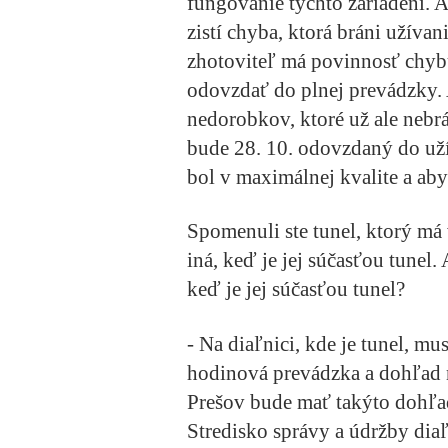
fungovanie týchto zariadení. A
zistí chyba, ktorá bráni užívani
zhotoviteľ má povinnosť chyb
odovzdať do plnej prevádzky. 
nedorobkov, ktoré už ale nebrá
bude 28. 10. odovzdaný do užív
bol v maximálnej kvalite a ab
Spomenuli ste tunel, ktorý má 
iná, keď je jej súčasťou tunel. 
keď je jej súčasťou tunel?
- Na diaľnici, kde je tunel, mu
hodinová prevádzka a dohľad 
Prešov bude mať takýto dohľa
Stredisko správy a údržby diaľ