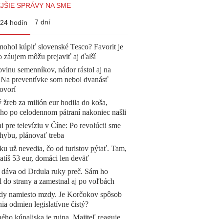
JŠIE SPRÁVY NA SME
7 dní
24 hodín
mohol kúpiť slovenské Tesco? Favorit je
o záujem môžu prejaviť aj ďalší
vinu semenníkov, nádor rástol aj na
. Na preventívke som nebol dvanásť
ovorí
žreb za milión eur hodila do koša,
 ho po celodennom pátraní nakoniec našli
ni pre televíziu v Číne: Po revolúcii sme
chybu, plánovať treba
u už nevedia, čo od turistov pýtať. Tam,
atíš 53 eur, domáci len deväť
 dáva od Drdula ruky preč. Sám ho
l do strany a zamestnal aj po voľbách
dy namiesto mzdy. Je Korčokov spôsob
ia odmien legislatívne čistý?
ého kúpaliska je ruina. Majiteľ reaguje