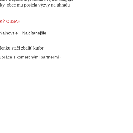
cky, obec mu posiela výzvy na úhradu
KÝ OBSAH
Najnovšie
Najčítanejšie
enku stačí zbaliť kufor
upráce s komerčnými partnermi ›