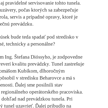
aj pravidelné servisovanie tohto tunela.
 uzávery, počas ktorých sa zabezpečuje
ola, servis a prípadné opravy, ktoré je
pečnú prevádzku.
úsek bude teda spadať pod stredisko v
né, technicky a personálne?
ím Ing. Štefana Dióssyho, je zodpovedne
everí kvalitu prevádzky. Tunel zastrešuje
. Tomášom Kubíkom, dlhoročným
sobil v stredisku Beharovce a má s
nosti. Ďalej sme posilnili stav
 regionálneho operátorského pracoviska.
 dohľad nad prevádzkou tunela. Pri
 tunel uzavrieť. Ďalej pribudlo na