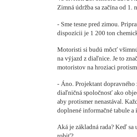
Zimná údržba sa začína od 1.
- Sme tesne pred zimou. Pripra
dispozícii je 1 200 ton chemi
Motoristi si budú môcť všimnú
na výjazd z diaľnice. Je to zna
motoristov na hroziaci protism
- Áno. Projektant dopravného 
diaľničná spoločnosť ako obje
aby protismer nenastával. Ka
doplnené informačné tabule a 
Aká je základná rada? Keď sa 
robiť?