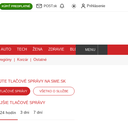
Prihlásenie
POST.sk
KÚPIŤ
PREDPLATNÉ
AUTO
TECH
ŽENA
ZDRAVIE
BLOG
MENU
Hľadaj
regióny
Korzár
Ostatné
JTE TLAČOVÉ SPRÁVY NA SME.SK
TLAČOVÉ SPRÁVY
VŠETKO O SLUŽBE
JŠIE TLAČOVÉ SPRÁVY
3 dni
7 dní
24 hodín