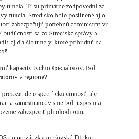
y tunela. Tí sú primárne zodpovední za
vy tunela. Stredisko bolo posilnené aj o
torí zabezpečujú potrebnú administratívu
 V budúcnosti sa zo Strediska správy a
diť aj ďalšie tunely, ktoré pribudnú na
koš.
niť kapacity týchto špecialistov. Bol
átorov v regióne?
 pretože ide o špecifickú činnosť, ale
rania zamestnancov sme boli úspešní a
 môžeme zabezpečiť plnohodnotnú
NDS do prevádzky prešovskú D1-ku.