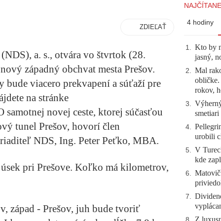
NAJČÍTANE
4 hodiny
ZDIEĽAŤ
Kto by 
1
.
NDS), a. s., otvára vo štvrtok (28.
jasný, n
nový západný obchvat mesta Prešov.
Mal rako
2
.
obličke
y bude viacero prekvapení a súťaží pre
rokov, h
ájdete na stránke
Výherný 
3
.
 O samotnej novej ceste, ktorej súčasťou
smetiari
vý tunel Prešov, hovorí člen
Pellegri
4
.
urobili 
riaditeľ NDS, Ing. Peter Peťko, MBA.
V Tureck
5
.
kde zapl
 úsek pri Prešove. Koľko má kilometrov,
Matovič
6
.
priviedo
Dividen
7
.
vyplácan
, západ - Prešov, juh bude tvoriť
Z luxusn
8
.