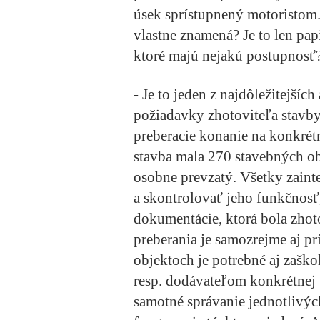
úsek sprístupnený motoristom.
vlastne znamená? Je to len pap
ktoré majú nejakú postupnosť
- Je to jeden z najdôležitejšíc
požiadavky zhotoviteľa stavby
preberacie konanie na konkrétn
stavba mala 270 stavebných ob
osobne prevzatý. Všetky zainte
a skontrolovať jeho funkčnosť
dokumentácie, ktorá bola zhot
preberania je samozrejme aj p
objektoch je potrebné aj zašk
resp. dodávateľom konkrétnej t
samotné správanie jednotlivýc