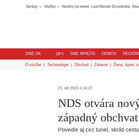
Správy
Služby
Noviny na webe
Last Minute Dovolenka
Slov
SME.SK
SME MINÚTA
DOMOV
REGIÓN
℃
28
O službe
Technológie
Obchod
Zdravie
Žena, šport, r
25. okt 2021 o 14:22
NDS otvára nový
západný obchvat
Povedie aj cez tunel, skráti ces