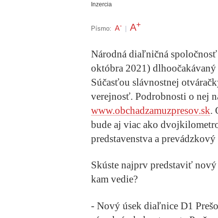
Inzercia
+
A
-
A
Písmo:
|
Národná diaľničná spoločnosť (
októbra 2021) dlhoočakávaný 
Súčasťou slávnostnej otváračk
verejnosť. Podrobnosti o nej n
www.obchadzamuzpresov.sk
.
bude aj viac ako dvojkilometro
predstavenstva a prevádzkový 
Skúste najprv predstaviť nový
kam vedie?
- Nový úsek diaľnice D1 Prešov