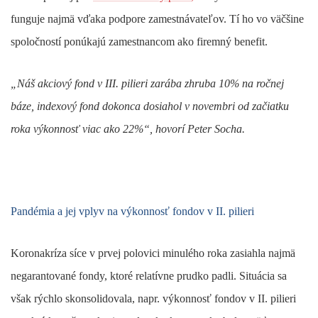
funguje najmä vďaka podpore zamestnávateľov. Tí ho vo väčšine
spoločností ponúkajú zamestnancom ako firemný benefit.
„Náš akciový fond v III. pilieri zarába zhruba 10% na ročnej
báze, indexový fond dokonca dosiahol v novembri od začiatku
roka výkonnosť viac ako 22%“, hovorí Peter Socha.
Pandémia a jej vplyv na výkonnosť fondov v II. pilieri
Koronakríza síce v prvej polovici minulého roka zasiahla najmä
negarantované fondy, ktoré relatívne prudko padli. Situácia sa
však rýchlo skonsolidovala, napr. výkonnosť fondov v II. pilieri