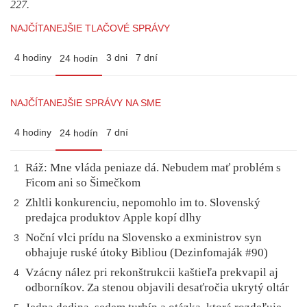
227.
NAJČÍTANEJŠIE TLAČOVÉ SPRÁVY
4 hodiny
3 dni
7 dní
24 hodín
NAJČÍTANEJŠIE SPRÁVY NA SME
4 hodiny
7 dní
24 hodín
Ráž: Mne vláda peniaze dá. Nebudem mať problém s
1
Ficom ani so Šimečkom
Zhltli konkurenciu, nepomohlo im to. Slovenský
2
predajca produktov Apple kopí dlhy
Noční vlci prídu na Slovensko a exministrov syn
3
obhajuje ruské útoky Bibliou (Dezinfomaják #90)
Vzácny nález pri rekonštrukcii kaštieľa prekvapil aj
4
odborníkov. Za stenou objavili desaťročia ukrytý oltár