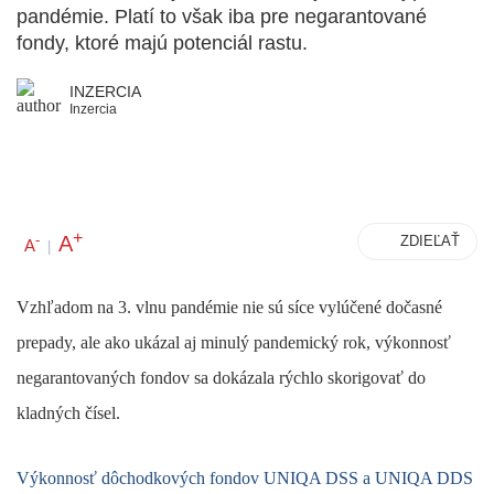
pandémie. Platí to však iba pre negarantované
fondy, ktoré majú potenciál rastu.
INZERCIA
Inzercia
+
A
-
ZDIEĽAŤ
A
|
Vzhľadom na 3. vlnu pandémie nie sú síce vylúčené dočasné
prepady, ale ako ukázal aj minulý pandemický rok, výkonnosť
negarantovaných fondov sa dokázala rýchlo skorigovať do
kladných čísel.
Výkonnosť dôchodkových fondov UNIQA DSS a UNIQA DDS