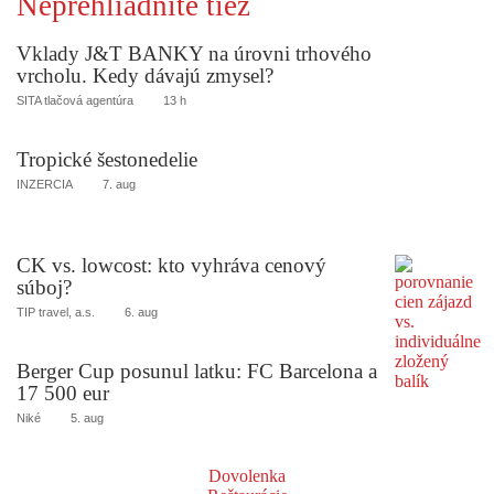
Neprehliadnite tiež
Vklady J&T BANKY na úrovni trhového
vrcholu. Kedy dávajú zmysel?
SITA tlačová agentúra
13 h
Tropické šestonedelie
INZERCIA
7. aug
CK vs. lowcost: kto vyhráva cenový
súboj?
TIP travel, a.s.
6. aug
Berger Cup posunul latku: FC Barcelona a
17 500 eur
Niké
5. aug
Dovolenka