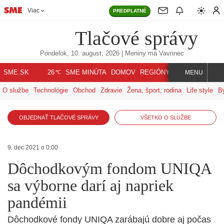
Viac
PREDPLATNÉ
Tlačové správy
Pondelok, 10. august, 2026
| Meniny má
Vavrinec
℃
SME.SK
SME MINÚTA
DOMOV
REGIÓNY
INDEX
SVET
26
MENU
O službe
Technológie
Obchod
Zdravie
Žena, šport, rodina
Life style
B
OBJEDNAŤ TLAČOVÉ SPRÁVY
VŠETKO O SLUŽBE
9. dec 2021 o 0:00
Dôchodkovým fondom UNIQA
sa výborne darí aj napriek
pandémii
Dôchodkové fondy UNIQA zarábajú dobre aj počas