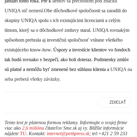
januári tohto roka. Pre k
lientov sa prechodom pod značku
UNIQA nič nemení.
Obe dôchodkové spoločnosti sa zaradili do
skupiny UNIQA spolu s ich existujúcimi licenciami a celým
tímom, ktorý sa o dôchodkové zmluvy staral. UNIQA rovnakým
spôsobom prebrala aj investičnú spoločnosť vrátane všetkého
existujúceho know-how.
Úspory a investície klientov vo fondoch
tak budú rovnako v bezpečí, ako boli doteraz. Podmienky zmlúv
sú platné a nemôžu byť zmenené bez súhlasu klienta a
UNIQA na
seba preberá všetky záväzky.
ZDIEĽAŤ
Tento text je platenou formou reklamy. Informujte o svojej firme
viac ako
2,6 milióna
čitateľov Sme.sk aj vy. Bližšie informácie
nájdete
TU
. Kontakt:
internet@petitpress.sk
; tel:+421 2 59 233