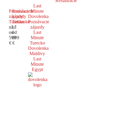
Reštaurácie
Last
Poznávacie
Poznávacie
Minute
zájazdy
zájazdy
Dovolenka
Turecko
Taliansko
Poznávacie
už
už
zájazdy
od
od
Last
599
699
Minute
€
€
Turecko
Dovolenka
Maldivy
Last
Minute
Egypt