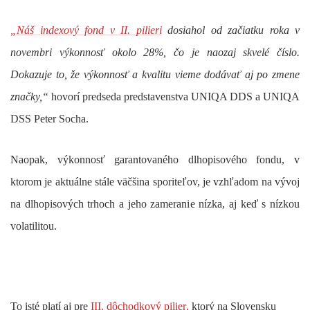
„Náš indexový fond v
II. pilieri
dosiahol od začiatku roka v
novembri výkonnosť okolo 28%, čo je naozaj skvelé číslo.
Dokazuje to, že výkonnosť a kvalitu vieme dodávať aj po zmene
značky,“
hovorí predseda predstavenstva UNIQA DDS a UNIQA
DSS Peter Socha.
Naopak, výkonnosť garantovaného dlhopisového fondu, v
ktorom je aktuálne stále väčšina sporiteľov, je vzhľadom na vývoj
na dlhopisových trhoch a jeho zameranie nízka, aj keď s nízkou
volatilitou.
To isté platí aj pre
III. dôchodkový pilier
,
ktorý na Slovensku