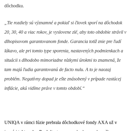
dôchodku.
„Tie rozdiely sú významné a pokiaľ si človek sporí na dôchodok
20, 30, 40 a viac rokov, je vyslovene zlé, aby toto obdobie strávil v
dlhopisovom garantovanom fonde. Garancia totiž znie pre ľudí
lákavo, ale pri tomto type sporenia, nastavených podmienkach a
situácii s dlhodobo mimoriadne nízkymi úrokmi to znamená, že
tam majú ľudia garantovanú de facto nulu. A to je naozaj
problém. Negatívny dopad je ešte znásobený v prípade rastúcej
inflácie, akú vidíme práve v tomto období.“
UNIQA v rámci fúzie prebrala dôchodkové fondy AXA už v