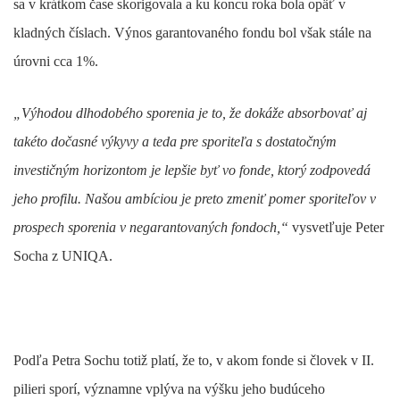
sa v krátkom čase skorigovala a ku koncu roka bola opäť v
kladných číslach. Výnos garantovaného fondu bol však stále na
úrovni cca 1%.
„Výhodou dlhodobého sporenia je to, že dokáže absorbovať aj
takéto dočasné výkyvy a teda pre sporiteľa s dostatočným
investičným horizontom je lepšie byť vo fonde, ktorý zodpovedá
jeho profilu. Našou ambíciou je preto zmeniť pomer sporiteľov v
prospech sporenia v negarantovaných fondoch,“
vysvetľuje Peter
Socha z UNIQA.
Podľa Petra Sochu totiž platí, že to, v akom fonde si človek v II.
pilieri sporí, významne vplýva na výšku jeho budúceho