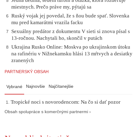
Jedna dedina, sedem turbín a otázka, ktorá rozdeľuje
5
miestnych. Prečo práve my, pýtajú sa
Ruský vojak jej povedal, že s ňou bude spať. Slovenka
6
mu pred kamarátmi vrazila facku
Sexuálny predátor z dokumentu V sieti si znova písal s
7
13-ročnou. Nachytali ho, skončil v putách
Ukrajina Rusko Online: Moskva po ukrajinskom útoku
8
na rafinériu v Nižnekamsku hlási 13 mŕtvych a desiatky
zranených
PARTNERSKÝ OBSAH
Najnovšie
Najčítanejšie
Vybrané
Tropické noci s novorodencom: Na čo si dať pozor
Obsah spolupráce s komerčnými partnermi ›