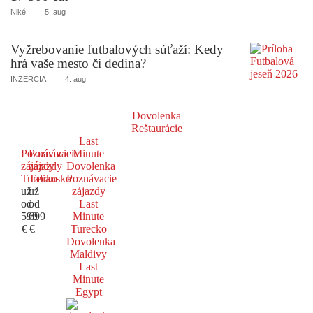
Niké
5. aug
Vyžrebovanie futbalových súťaží: Kedy
hrá vaše mesto či dedina?
INZERCIA
4. aug
Dovolenka
Reštaurácie
Last
Poznávacie
Poznávacie
Minute
zájazdy
zájazdy
Dovolenka
Turecko
Taliansko
Poznávacie
už
už
zájazdy
od
od
Last
599
699
Minute
€
€
Turecko
Dovolenka
Maldivy
Last
Minute
Egypt