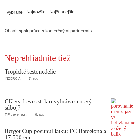
Najnovšie
Najčítanejšie
Vybrané
Obsah spolupráce s komerčnými partnermi ›
Neprehliadnite tiež
Tropické šestonedelie
INZERCIA
7. aug
CK vs. lowcost: kto vyhráva cenový
súboj?
TIP travel, a.s.
6. aug
Berger Cup posunul latku: FC Barcelona a
17 500 eur