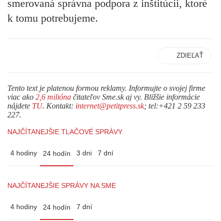
smerovaná správna podpora z inštitúcii, ktoré
k tomu potrebujeme.
ZDIEĽAŤ
Tento text je platenou formou reklamy. Informujte o svojej firme
viac ako
2,6 milióna
čitateľov Sme.sk aj vy. Bližšie informácie
nájdete
TU
. Kontakt:
internet@petitpress.sk
; tel:+421 2 59 233
227.
NAJČÍTANEJŠIE TLAČOVÉ SPRÁVY
4 hodiny
3 dni
7 dní
24 hodín
NAJČÍTANEJŠIE SPRÁVY NA SME
4 hodiny
7 dní
24 hodín