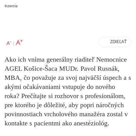
Inzercia
+
A
-
ZDIEĽAŤ
A
|
Ako ich vníma generálny riaditeľ Nemocnice
AGEL Košice-Šaca MUDr. Pavol Rusnák,
MBA, čo považuje za svoj najväčší úspech a s
akými očakávaniami vstupuje do nového
roka? Prečítajte si rozhovor s profesionálom,
pre ktorého je dôležité, aby popri náročných
povinnostiach vrcholového manažéra zostal v
kontakte s pacientmi ako anestéziológ.