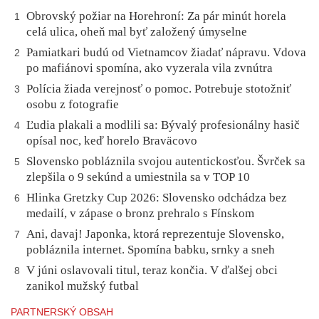
Obrovský požiar na Horehroní: Za pár minút horela
1
celá ulica, oheň mal byť založený úmyselne
Pamiatkari budú od Vietnamcov žiadať nápravu. Vdova
2
po mafiánovi spomína, ako vyzerala vila zvnútra
Polícia žiada verejnosť o pomoc. Potrebuje stotožniť
3
osobu z fotografie
Ľudia plakali a modlili sa: Bývalý profesionálny hasič
4
opísal noc, keď horelo Braväcovo
Slovensko pobláznila svojou autentickosťou. Švrček sa
5
zlepšila o 9 sekúnd a umiestnila sa v TOP 10
Hlinka Gretzky Cup 2026: Slovensko odchádza bez
6
medailí, v zápase o bronz prehralo s Fínskom
Ani, davaj! Japonka, ktorá reprezentuje Slovensko,
7
pobláznila internet. Spomína babku, srnky a sneh
V júni oslavovali titul, teraz končia. V ďalšej obci
8
zanikol mužský futbal
PARTNERSKÝ OBSAH