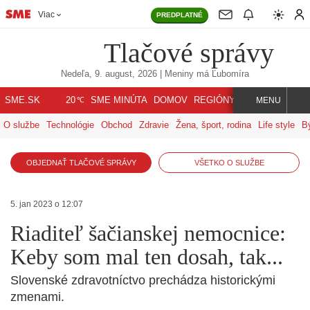
Viac
PREDPLATNÉ
Tlačové správy
Nedeľa, 9. august, 2026
| Meniny má
Ľubomíra
℃
SME.SK
SME MINÚTA
DOMOV
REGIÓNY
INDEX
SVET
20
MENU
O službe
Technológie
Obchod
Zdravie
Žena, šport, rodina
Life style
B
OBJEDNAŤ TLAČOVÉ SPRÁVY
VŠETKO O SLUŽBE
5. jan 2023 o 12:07
Riaditeľ šačianskej nemocnice:
Keby som mal ten dosah, tak...
Slovenské zdravotníctvo prechádza historickými
zmenami.