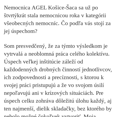
Nemocnica AGEL Košice-Šaca sa už po
štvrtýkrát stala nemocnicou roka v kategórii
všeobecných nemocníc. Čo podľa vás stojí za
jej úspechom?
Som presvedčený, že za týmto výsledkom je
vytrvalá a neoblomná práca celého kolektívu.
Úspech veľkej inštitúcie záleží od
každodenných drobných činností jednotlivcov,
ich zodpovednosti a precíznosti, s ktorou k
svojej práci pristupujú a že vo svojom úsilí
nepoľavujú ani v krízových situáciách. Pre
úspech celku zohráva dôležitú úlohu každý, aj
ten najmenší, dielik skladačky, bez ktorého by
nebolo možné čokoľvek vytvoriť. Moja