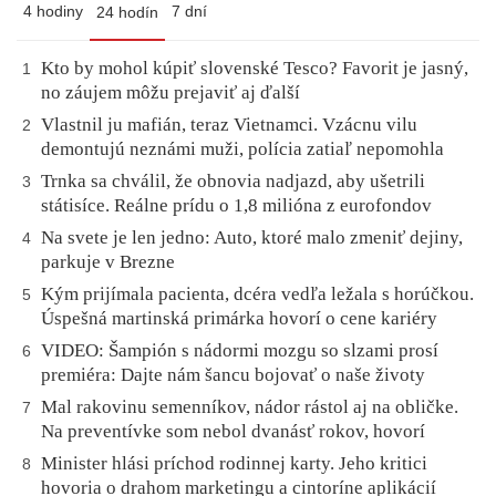
4 hodiny
7 dní
24 hodín
Kto by mohol kúpiť slovenské Tesco? Favorit je jasný,
1
no záujem môžu prejaviť aj ďalší
Vlastnil ju mafián, teraz Vietnamci. Vzácnu vilu
2
demontujú neznámi muži, polícia zatiaľ nepomohla
Trnka sa chválil, že obnovia nadjazd, aby ušetrili
3
státisíce. Reálne prídu o 1,8 milióna z eurofondov
Na svete je len jedno: Auto, ktoré malo zmeniť dejiny,
4
parkuje v Brezne
Kým prijímala pacienta, dcéra vedľa ležala s horúčkou.
5
Úspešná martinská primárka hovorí o cene kariéry
VIDEO: Šampión s nádormi mozgu so slzami prosí
6
premiéra: Dajte nám šancu bojovať o naše životy
Mal rakovinu semenníkov, nádor rástol aj na obličke.
7
Na preventívke som nebol dvanásť rokov, hovorí
Minister hlási príchod rodinnej karty. Jeho kritici
8
hovoria o drahom marketingu a cintoríne aplikácií