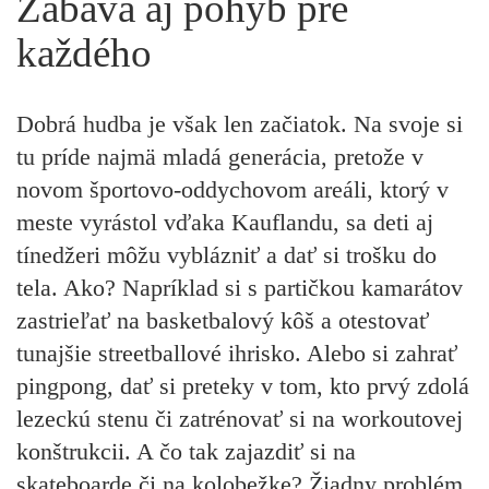
Zábava aj pohyb pre
každého
Dobrá hudba je však len začiatok. Na svoje si
tu príde najmä mladá generácia, pretože v
novom športovo-oddychovom areáli, ktorý v
meste vyrástol vďaka Kauflandu, sa deti aj
tínedžeri môžu vyblázniť a dať si trošku do
tela. Ako? Napríklad si s partičkou kamarátov
zastrieľať na basketbalový kôš a otestovať
tunajšie streetballové ihrisko. Alebo si zahrať
pingpong, dať si preteky v tom, kto prvý zdolá
lezeckú stenu či zatrénovať si na workoutovej
konštrukcii. A čo tak zajazdiť si na
skateboarde či na kolobežke? Žiadny problém,