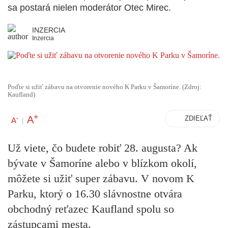
sa postará nielen moderátor Otec Mirec.
INZERCIA
Inzercia
Poďte si užiť zábavu na otvorenie nového K Parku v Šamoríne. (Zdroj:
Kaufland)
+
A
-
ZDIEĽAŤ
A
|
Už viete, čo budete robiť 28. augusta? Ak
bývate v Šamoríne alebo v blízkom okolí,
môžete si užiť super zábavu. V novom K
Parku, ktorý o 16.30 slávnostne otvára
obchodný reťazec Kaufland spolu so
zástupcami mesta.