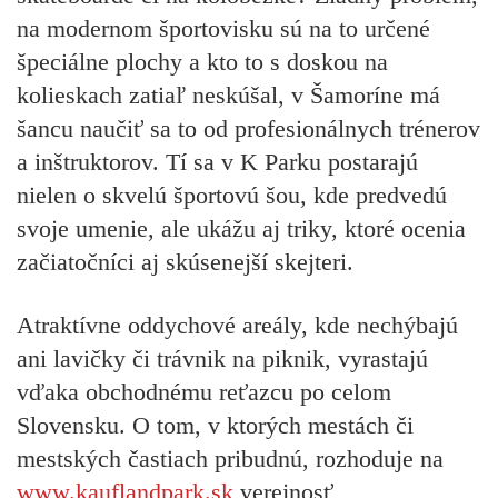
na modernom športovisku sú na to určené
špeciálne plochy a kto to s doskou na
kolieskach zatiaľ neskúšal, v Šamoríne má
šancu naučiť sa to od profesionálnych trénerov
a inštruktorov. Tí sa v K Parku postarajú
nielen o skvelú športovú šou, kde predvedú
svoje umenie, ale ukážu aj triky, ktoré ocenia
začiatočníci aj skúsenejší skejteri.
Atraktívne oddychové areály, kde nechýbajú
ani lavičky či trávnik na piknik, vyrastajú
vďaka obchodnému reťazcu po celom
Slovensku. O tom, v ktorých mestách či
mestských častiach pribudnú, rozhoduje na
www.kauflandpark.sk
verejnosť