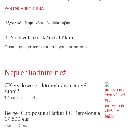
PARTNERSKÝ OBSAH
Najnovšie
Najčítanejšie
Vybrané
Na dovolenku stačí zbaliť kufor
Obsah spolupráce s komerčnými partnermi ›
Neprehliadnite tiež
CK vs. lowcost: kto vyhráva cenový
súboj?
TIP travel, a.s.
4 h
Berger Cup posunul latku: FC Barcelona a
17 500 eur
Niké
5. aug