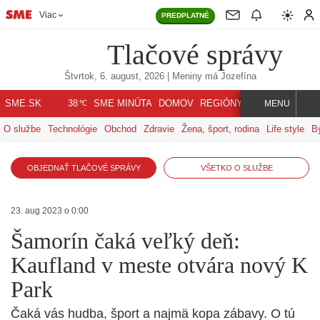
Viac
PREDPLATNÉ
Tlačové správy
Štvrtok, 6. august, 2026
| Meniny má
Jozefína
℃
SME.SK
SME MINÚTA
DOMOV
REGIÓNY
INDEX
SVET
38
MENU
O službe
Technológie
Obchod
Zdravie
Žena, šport, rodina
Life style
B
OBJEDNAŤ TLAČOVÉ SPRÁVY
VŠETKO O SLUŽBE
23. aug 2023 o 0:00
Šamorín čaká veľký deň:
Kaufland v meste otvára nový K
Park
Čaká vás hudba, šport a najmä kopa zábavy. O tú