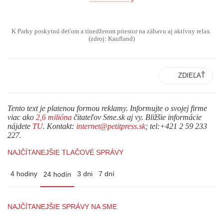
K Parky poskytnú deťom a tínedžerom priestor na zábavu aj aktívny relax.
(zdroj: Kaufland)
ZDIEĽAŤ
Tento text je platenou formou reklamy. Informujte o svojej firme
viac ako
2,6 milióna
čitateľov Sme.sk aj vy. Bližšie informácie
nájdete
TU
. Kontakt:
internet@petitpress.sk
; tel:+421 2 59 233
227.
NAJČÍTANEJŠIE TLAČOVÉ SPRÁVY
4 hodiny
3 dni
7 dní
24 hodín
NAJČÍTANEJŠIE SPRÁVY NA SME