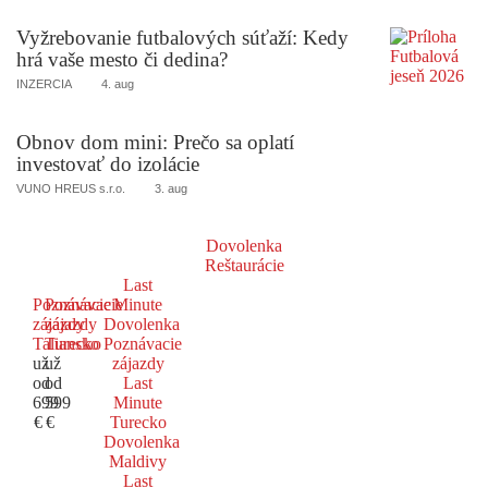
Vyžrebovanie futbalových súťaží: Kedy
hrá vaše mesto či dedina?
INZERCIA
4. aug
Obnov dom mini: Prečo sa oplatí
investovať do izolácie
VUNO HREUS s.r.o.
3. aug
Dovolenka
Reštaurácie
Last
Poznávacie
Poznávacie
Minute
zájazdy
zájazdy
Dovolenka
Taliansko
Turecko
Poznávacie
už
už
zájazdy
od
od
Last
699
599
Minute
€
€
Turecko
Dovolenka
Maldivy
Last