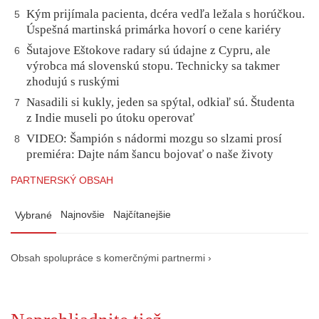
Kým prijímala pacienta, dcéra vedľa ležala s horúčkou.
5
Úspešná martinská primárka hovorí o cene kariéry
Šutajove Eštokove radary sú údajne z Cypru, ale
6
výrobca má slovenskú stopu. Technicky sa takmer
zhodujú s ruskými
Nasadili si kukly, jeden sa spýtal, odkiaľ sú. Študenta
7
z Indie museli po útoku operovať
VIDEO: Šampión s nádormi mozgu so slzami prosí
8
premiéra: Dajte nám šancu bojovať o naše životy
PARTNERSKÝ OBSAH
Najnovšie
Najčítanejšie
Vybrané
Obsah spolupráce s komerčnými partnermi ›