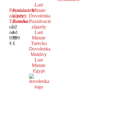
Last
Poznávacie
Poznávacie
Minute
zájazdy
zájazdy
Dovolenka
Taliansko
Turecko
Poznávacie
už
už
zájazdy
od
od
Last
699
599
Minute
€
€
Turecko
Dovolenka
Maldivy
Last
Minute
Egypt