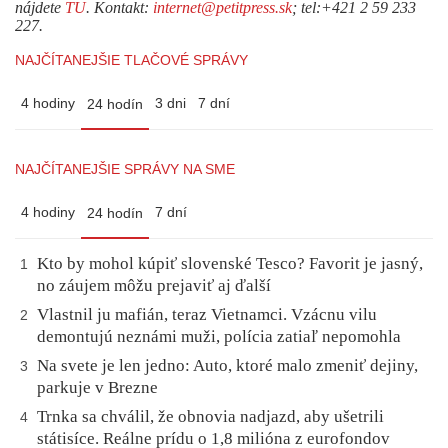
nájdete
TU
. Kontakt:
internet@petitpress.sk
; tel:+421 2 59 233
227.
NAJČÍTANEJŠIE TLAČOVÉ SPRÁVY
4 hodiny
3 dni
7 dní
24 hodín
NAJČÍTANEJŠIE SPRÁVY NA SME
4 hodiny
7 dní
24 hodín
Kto by mohol kúpiť slovenské Tesco? Favorit je jasný,
1
no záujem môžu prejaviť aj ďalší
Vlastnil ju mafián, teraz Vietnamci. Vzácnu vilu
2
demontujú neznámi muži, polícia zatiaľ nepomohla
Na svete je len jedno: Auto, ktoré malo zmeniť dejiny,
3
parkuje v Brezne
Trnka sa chválil, že obnovia nadjazd, aby ušetrili
4
státisíce. Reálne prídu o 1,8 milióna z eurofondov