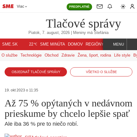
Viac
PREDPLATNÉ
Tlačové správy
Piatok, 7. august, 2026
| Meniny má
Štefánia
℃
SME.SK
SME MINÚTA
DOMOV
REGIÓNY
INDEX
SVET
22
MENU
O službe
Technológie
Obchod
Zdravie
Žena, šport, rodina
Life style
B
OBJEDNAŤ TLAČOVÉ SPRÁVY
VŠETKO O SLUŽBE
19. okt 2023 o 11:35
Až 75 % opýtaných v nedávnom
prieskume by chcelo lepšie spať
Ale iba 36 % pre to niečo robí.