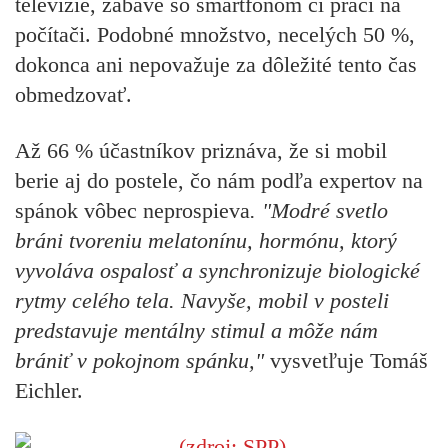
televízie, zábave so smartfónom či práci na
počítači. Podobné množstvo, necelých 50 %,
dokonca ani nepovažuje za dôležité tento čas
obmedzovať.
Až 66 % účastníkov priznáva, že si mobil
berie aj do postele, čo nám podľa expertov na
spánok vôbec neprospieva
. "Modré svetlo
bráni tvoreniu melatonínu, hormónu, ktorý
vyvoláva ospalosť a synchronizuje biologické
rytmy celého tela. Navyše, mobil v posteli
predstavuje mentálny stimul a môže nám
brániť v pokojnom spánku,"
vysvetľuje Tomáš
Eichler.