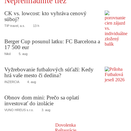
Neprehliadnite tiež
CK vs. lowcost: kto vyhráva cenový
súboj?
TIP travel, a.s.
13 h
Berger Cup posunul latku: FC Barcelona a
17 500 eur
Niké
5. aug
Vyžrebovanie futbalových súťaží: Kedy
hrá vaše mesto či dedina?
INZERCIA
4. aug
Obnov dom mini: Prečo sa oplatí
investovať do izolácie
VUNO HREUS s.r.o.
3. aug
Dovolenka
Reštaurácie