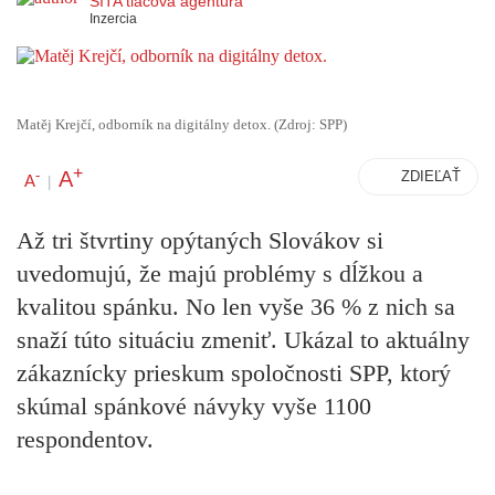
SITA tlačová agentúra
Inzercia
Matěj Krejčí, odborník na digitálny detox. (Zdroj: SPP)
+
A
-
ZDIEĽAŤ
A
|
Až tri štvrtiny opýtaných Slovákov si
uvedomujú, že majú problémy s dĺžkou a
kvalitou spánku. No len vyše 36 % z nich sa
snaží túto situáciu zmeniť. Ukázal to aktuálny
zákaznícky prieskum spoločnosti SPP, ktorý
skúmal spánkové návyky vyše 1100
respondentov.