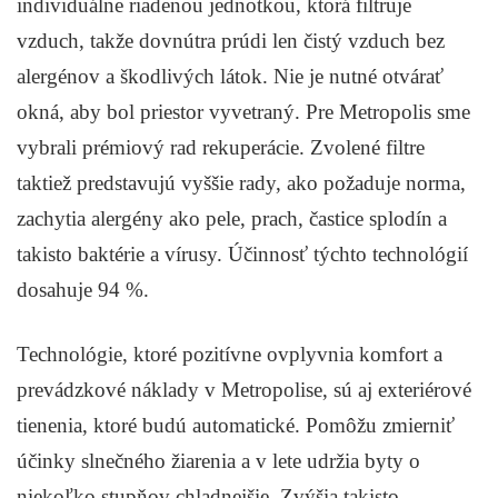
individuálne riadenou jednotkou, ktorá filtruje
vzduch, takže dovnútra prúdi len čistý vzduch bez
alergénov a škodlivých látok. Nie je nutné otvárať
okná, aby bol priestor vyvetraný. Pre Metropolis sme
vybrali prémiový rad rekuperácie. Zvolené filtre
taktiež predstavujú vyššie rady, ako požaduje norma,
zachytia alergény ako pele, prach, častice splodín a
takisto baktérie a vírusy. Účinnosť týchto technológií
dosahuje 94 %.
Technológie, ktoré pozitívne ovplyvnia komfort a
prevádzkové náklady v Metropolise, sú aj exteriérové
tienenia, ktoré budú automatické. Pomôžu zmierniť
účinky slnečného žiarenia a v lete udržia byty o
niekoľko stupňov chladnejšie. Zvýšia takisto