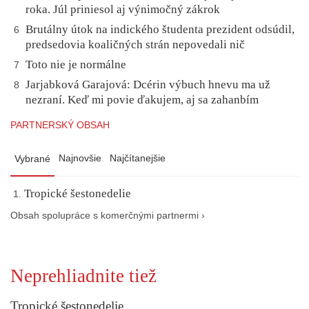
roka. Júl priniesol aj výnimočný zákrok
Brutálny útok na indického študenta prezident odsúdil,
6
predsedovia koaličných strán nepovedali nič
Toto nie je normálne
7
Jarjabková Garajová: Dcérin výbuch hnevu ma už
8
nezraní. Keď mi povie ďakujem, aj sa zahanbím
PARTNERSKÝ OBSAH
Najnovšie
Najčítanejšie
Vybrané
Tropické šestonedelie
Obsah spolupráce s komerčnými partnermi ›
Neprehliadnite tiež
Tropické šestonedelie