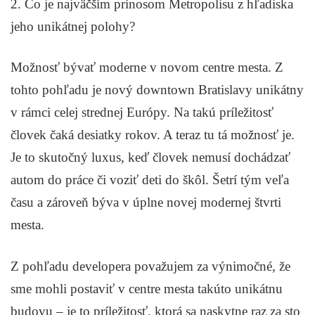
2. Čo je najväčším prínosom Metropolisu z hľadiska
jeho unikátnej polohy?
Možnosť bývať moderne v novom centre mesta. Z
tohto pohľadu je nový downtown Bratislavy unikátny
v rámci celej strednej Európy. Na takú príležitosť
človek čaká desiatky rokov. A teraz tu tá možnosť je.
Je to skutočný luxus, keď človek nemusí dochádzať
autom do práce či voziť deti do škôl. Šetrí tým veľa
času a zároveň býva v úplne novej modernej štvrti
mesta.
Z pohľadu developera považujem za výnimočné, že
sme mohli postaviť v centre mesta takúto unikátnu
budovu – je to príležitosť, ktorá sa naskytne raz za sto