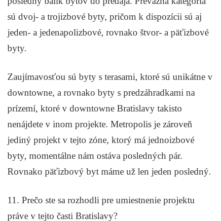
posledný balík bytov do predaja. Prevažná kategória
sú dvoj- a trojizbové byty, pričom k dispozícii sú aj
jeden- a jedenapolizbové, rovnako štvor- a päťizbové
byty.
Zaujímavosťou sú byty s terasami, ktoré sú unikátne v
downtowne, a rovnako byty s predzáhradkami na
prízemí, ktoré v downtowne Bratislavy takisto
nenájdete v inom projekte. Metropolis je zároveň
jediný projekt v tejto zóne, ktorý má jednoizbové
byty, momentálne nám ostáva posledných pár.
Rovnako päťizbový byt máme už len jeden posledný.
11. Prečo ste sa rozhodli pre umiestnenie projektu
práve v tejto časti Bratislavy?