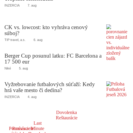
INZERCIA
7. aug
CK vs. lowcost: kto vyhráva cenový
súboj?
TIP travel, a.s.
6. aug
Berger Cup posunul latku: FC Barcelona a
17 500 eur
Niké
5. aug
Vyžrebovanie futbalových súťaží: Kedy
hrá vaše mesto či dedina?
INZERCIA
4. aug
Dovolenka
Reštaurácie
Last
Poznávacie
Poznávacie
Minute