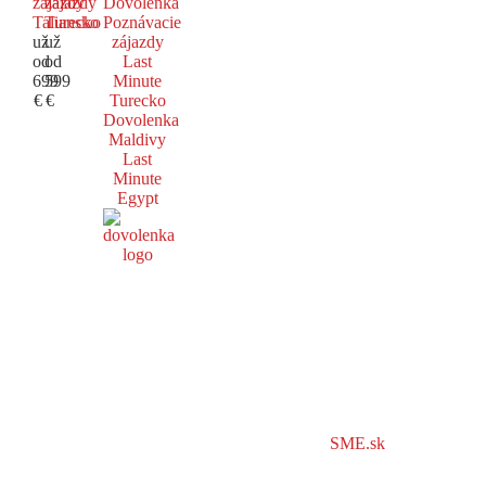
zájazdy
zájazdy
Dovolenka
Taliansko
Turecko
Poznávacie
už
už
zájazdy
od
od
Last
699
599
Minute
€
€
Turecko
Dovolenka
Maldivy
Last
Minute
Egypt
SME.sk