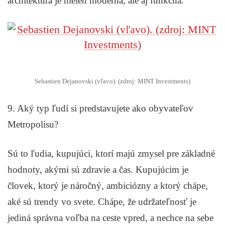
architektúra je nielen moderná, ale aj funkčná.
Sebastien Dejanovski (vľavo). (zdroj: MINT Investments)
9. Aký typ ľudí si predstavujete ako obyvateľov
Metropolisu?
Sú to ľudia, kupujúci, ktorí majú zmysel pre základné
hodnoty, akými sú zdravie a čas. Kupujúcim je
človek, ktorý je náročný, ambiciózny a ktorý chápe,
aké sú trendy vo svete. Chápe, že udržateľnosť je
jediná správna voľba na ceste vpred, a nechce na sebe