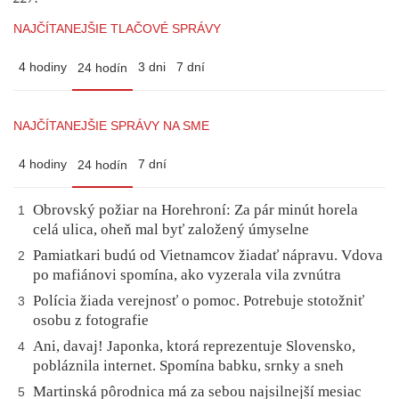
NAJČÍTANEJŠIE TLAČOVÉ SPRÁVY
4 hodiny
3 dni
7 dní
24 hodín
NAJČÍTANEJŠIE SPRÁVY NA SME
4 hodiny
7 dní
24 hodín
Obrovský požiar na Horehroní: Za pár minút horela
1
celá ulica, oheň mal byť založený úmyselne
Pamiatkari budú od Vietnamcov žiadať nápravu. Vdova
2
po mafiánovi spomína, ako vyzerala vila zvnútra
Polícia žiada verejnosť o pomoc. Potrebuje stotožniť
3
osobu z fotografie
Ani, davaj! Japonka, ktorá reprezentuje Slovensko,
4
pobláznila internet. Spomína babku, srnky a sneh
Martinská pôrodnica má za sebou najsilnejší mesiac
5