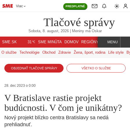
Viac
PREDPLATNÉ
Tlačové správy
Sobota, 8. august, 2026
| Meniny má
Oskar
℃
SME.SK
SME MINÚTA
DOMOV
REGIÓNY
INDEX
SVET
31
MENU
O službe
Technológie
Obchod
Zdravie
Žena, šport, rodina
Life style
B
OBJEDNAŤ TLAČOVÉ SPRÁVY
VŠETKO O SLUŽBE
28. dec 2023 o 0:00
V Bratislave rastie projekt
budúcnosti. V čom je unikátny?
Nový projekt blízko centra Bratislavy sa nedá
prehliadnuť.