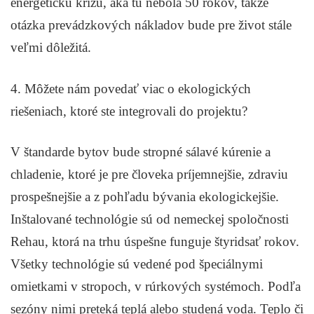
energetickú krízu, aká tu nebola 50 rokov, takže
otázka prevádzkových nákladov bude pre život stále
veľmi dôležitá.
4. Môžete nám povedať viac o ekologických
riešeniach, ktoré ste integrovali do projektu?
V štandarde bytov bude stropné sálavé kúrenie a
chladenie, ktoré je pre človeka príjemnejšie, zdraviu
prospešnejšie a z pohľadu bývania ekologickejšie.
Inštalované technológie sú od nemeckej spoločnosti
Rehau, ktorá na trhu úspešne funguje štyridsať rokov.
Všetky technológie sú vedené pod špeciálnymi
omietkami v stropoch, v rúrkových systémoch. Podľa
sezóny nimi preteká teplá alebo studená voda. Teplo či