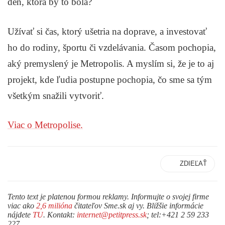
deň, ktorá by to bola?
Užívať si čas, ktorý ušetria na doprave, a investovať
ho do rodiny, športu či vzdelávania. Časom pochopia,
aký premyslený je Metropolis. A myslím si, že je to aj
projekt, kde ľudia postupne pochopia, čo sme sa tým
všetkým snažili vytvoriť.
Viac o Metropolise.
ZDIEĽAŤ
Tento text je platenou formou reklamy. Informujte o svojej firme
viac ako
2,6 milióna
čitateľov Sme.sk aj vy. Bližšie informácie
nájdete
TU
. Kontakt:
internet@petitpress.sk
; tel:+421 2 59 233
227.