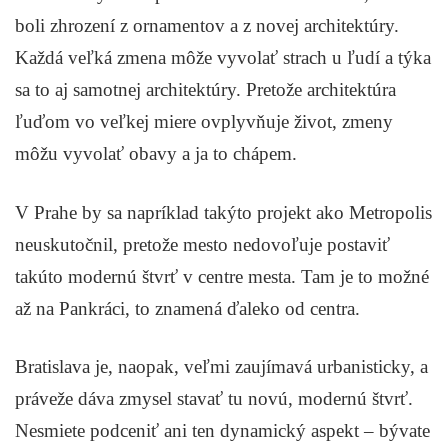
boli zhrození z ornamentov a z novej architektúry.
Každá veľká zmena môže vyvolať strach u ľudí a týka
sa to aj samotnej architektúry. Pretože architektúra
ľuďom vo veľkej miere ovplyvňuje život, zmeny
môžu vyvolať obavy a ja to chápem.
V Prahe by sa napríklad takýto projekt ako Metropolis
neuskutočnil, pretože mesto nedovoľuje postaviť
takúto modernú štvrť v centre mesta. Tam je to možné
až na Pankráci, to znamená ďaleko od centra.
Bratislava je, naopak, veľmi zaujímavá urbanisticky, a
práveže dáva zmysel stavať tu novú, modernú štvrť.
Nesmiete podceniť ani ten dynamický aspekt – bývate