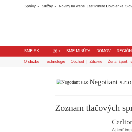
Správy
Služby
Noviny na webe
Last Minute Dovolenka
Slov
SME.SK
SME MINÚTA
DOMOV
REGIÓN
℃
28
O službe
Technológie
Obchod
Zdravie
Žena, šport, r
Negotiant s.r.o
Zoznam tlačových sp
Carlto
Aj keď im