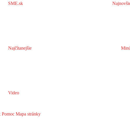
SME.sk
Najnovši
Najčítanejšie
Minú
Video
x
Pomoc
Mapa stránky