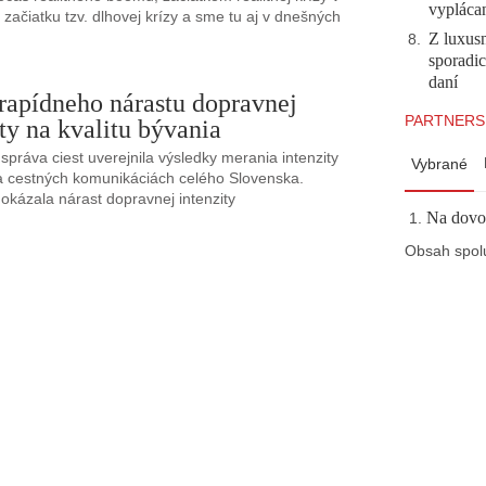
vyplácan
 začiatku tzv. dlhovej krízy a sme tu aj v dnešných
Z luxusn
8
.
sporadi
daní
rapídneho nárastu dopravnej
PARTNERS
ity na kvalitu bývania
správa ciest uverejnila výsledky merania intenzity
Vybrané
a cestných komunikáciách celého Slovenska.
 dokázala nárast dopravnej intenzity
Na dovol
Obsah spol