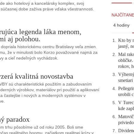
de ako hotelový a kancelársky komplex, svoj
súčasnej dobe zažíva práve vďaka všestrannosti.
NAJČÍTANE
4 hodiny
rujúca legenda láka menom,
mi aj polohou.
Kto by 
1
.
jasný, n
dopriala historickému centru Bratislavy veľa zmien.
mu, že v minulosti bolo Korzo považované najmä za
Mal rako
2
.
y a cieľ nedeľných vychádzok.
obličke
rokov, h
Výherný 
zerá kvalitná novostavba
3
.
smetiari
Y sú charakteristické použitím a zabudovaním
Pellegri
4
.
erných výrobkov, materiálov pri použití a aplikovaní
urobili 
 a častejšie i nových a moderných systémov v
ve.
V Tureck
5
.
kde zapl
Matovič
6
.
ný paradox
priviedo
om trhu pôsobíme už od roku 2005. Boli sme
Dividen
7
.
očas realitného boomu, začiatkom realitnej krízy v