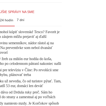
JŠIE SPRÁVY NA SME
7 dní
24 hodín
mohol kúpiť slovenské Tesco? Favorit je
o záujem môžu prejaviť aj ďalší
vinu semenníkov, nádor rástol aj na
. Na preventívke som nebol dvanásť
ovorí
žreb za milión eur hodila do koša,
 ho po celodennom pátraní nakoniec našli
ni pre televíziu v Číne: Po revolúcii sme
chybu, plánovať treba
u už nevedia, čo od turistov pýtať. Tam,
atíš 53 eur, domáci len deväť
 dáva od Drdula ruky preč. Sám ho
l do strany a zamestnal aj po voľbách
dy namiesto mzdy. Je Korčokov spôsob