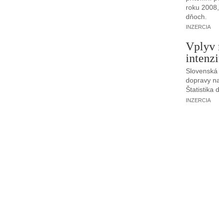
roku 2008,
dňoch.
INZERCIA
Vplyv 
intenz
Slovenská 
dopravy n
Štatistika
INZERCIA