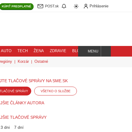
Prihlásenie
POST.sk
KÚPIŤ
PREDPLATNÉ
AUTO
TECH
ŽENA
ZDRAVIE
BLOG
MENU
Hľadaj
regióny
Korzár
Ostatné
JTE TLAČOVÉ SPRÁVY NA SME.SK
TLAČOVÉ SPRÁVY
VŠETKO O SLUŽBE
JŠIE ČLÁNKY AUTORA
JŠIE TLAČOVÉ SPRÁVY
3 dni
7 dní