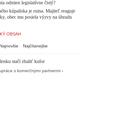
ia odmien legislatívne čistý?
ého kúpaliska je ruina. Majiteľ reaguje
cky, obec mu posiela výzvy na úhradu
KÝ OBSAH
Najnovšie
Najčítanejšie
enku stačí zbaliť kufor
upráce s komerčnými partnermi ›