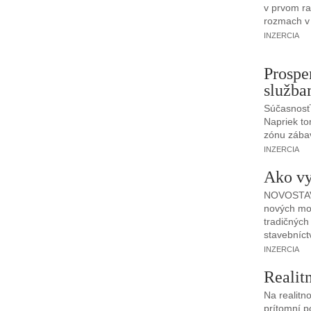
v prvom ra
rozmach v 
INZERCIA
Prospe
služba
Súčasnosť 
Napriek to
zónu zábav
INZERCIA
Ako vy
NOVOSTAVB
nových mod
tradičných
stavebníct
INZERCIA
Realit
Na realitn
prítomní p