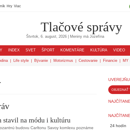
ník
Hry
Viac
Tlačové správy
Štvrtok, 6. august, 2026
| Meniny má
Jozefína
Y
INDEX
SVET
ŠPORT
KOMENTÁRE
KULTÚRA
VIDEO
odina
Life style
Bývanie
Motorizmus
Cestovanie
Financie
MY 
.
UVEREJŇU
OBJEDNAŤ 
NAJČÍTANE
ráv
NAJČÍTANE
n stavil na módu i kultúru
24 hodín
pozantnú budovu Carltonu Savoy komlexu poznáme