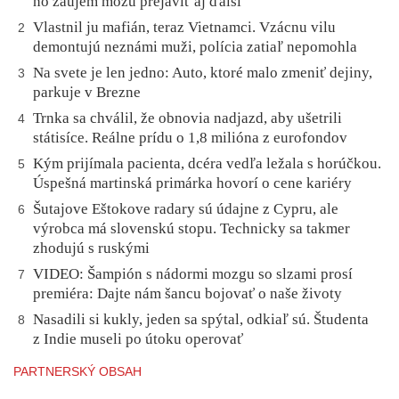
no záujem môžu prejaviť aj ďalší
Vlastnil ju mafián, teraz Vietnamci. Vzácnu vilu
2
demontujú neznámi muži, polícia zatiaľ nepomohla
Na svete je len jedno: Auto, ktoré malo zmeniť dejiny,
3
parkuje v Brezne
Trnka sa chválil, že obnovia nadjazd, aby ušetrili
4
státisíce. Reálne prídu o 1,8 milióna z eurofondov
Kým prijímala pacienta, dcéra vedľa ležala s horúčkou.
5
Úspešná martinská primárka hovorí o cene kariéry
Šutajove Eštokove radary sú údajne z Cypru, ale
6
výrobca má slovenskú stopu. Technicky sa takmer
zhodujú s ruskými
VIDEO: Šampión s nádormi mozgu so slzami prosí
7
premiéra: Dajte nám šancu bojovať o naše životy
Nasadili si kukly, jeden sa spýtal, odkiaľ sú. Študenta
8
z Indie museli po útoku operovať
PARTNERSKÝ OBSAH