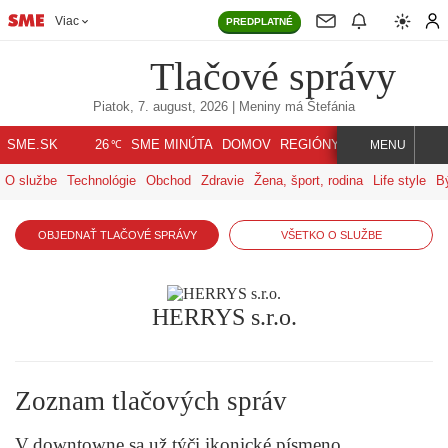
Viac
PREDPLATNÉ
Tlačové správy
Piatok, 7. august, 2026
| Meniny má
Štefánia
℃
SME.SK
SME MINÚTA
DOMOV
REGIÓNY
INDEX
SVET
26
MENU
O službe
Technológie
Obchod
Zdravie
Žena, šport, rodina
Life style
B
OBJEDNAŤ TLAČOVÉ SPRÁVY
VŠETKO O SLUŽBE
HERRYS s.r.o.
Zoznam tlačových správ
V downtowne sa už týči ikonické písmeno