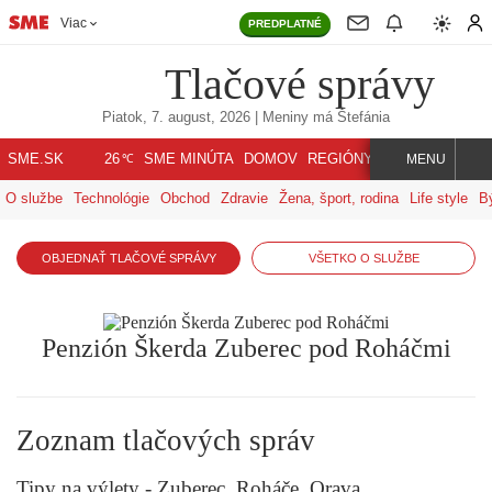
Viac
PREDPLATNÉ
Tlačové správy
Piatok, 7. august, 2026
| Meniny má
Štefánia
℃
SME.SK
SME MINÚTA
DOMOV
REGIÓNY
INDEX
SVET
26
MENU
O službe
Technológie
Obchod
Zdravie
Žena, šport, rodina
Life style
B
OBJEDNAŤ TLAČOVÉ SPRÁVY
VŠETKO O SLUŽBE
Penzión Škerda Zuberec pod Roháčmi
Zoznam tlačových správ
Tipy na výlety - Zuberec, Roháče, Orava