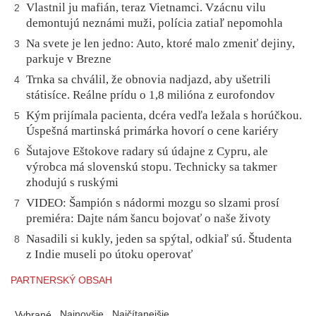
Vlastnil ju mafián, teraz Vietnamci. Vzácnu vilu
2
demontujú neznámi muži, polícia zatiaľ nepomohla
Na svete je len jedno: Auto, ktoré malo zmeniť dejiny,
3
parkuje v Brezne
Trnka sa chválil, že obnovia nadjazd, aby ušetrili
4
státisíce. Reálne prídu o 1,8 milióna z eurofondov
Kým prijímala pacienta, dcéra vedľa ležala s horúčkou.
5
Úspešná martinská primárka hovorí o cene kariéry
Šutajove Eštokove radary sú údajne z Cypru, ale
6
výrobca má slovenskú stopu. Technicky sa takmer
zhodujú s ruskými
VIDEO: Šampión s nádormi mozgu so slzami prosí
7
premiéra: Dajte nám šancu bojovať o naše životy
Nasadili si kukly, jeden sa spýtal, odkiaľ sú. Študenta
8
z Indie museli po útoku operovať
PARTNERSKÝ OBSAH
Najnovšie
Najčítanejšie
Vybrané