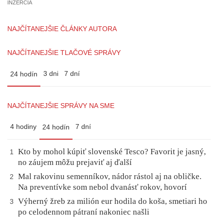
INZERCIA
NAJČÍTANEJŠIE ČLÁNKY AUTORA
NAJČÍTANEJŠIE TLAČOVÉ SPRÁVY
3 dni
7 dní
24 hodín
NAJČÍTANEJŠIE SPRÁVY NA SME
4 hodiny
7 dní
24 hodín
Kto by mohol kúpiť slovenské Tesco? Favorit je jasný,
1
no záujem môžu prejaviť aj ďalší
Mal rakovinu semenníkov, nádor rástol aj na obličke.
2
Na preventívke som nebol dvanásť rokov, hovorí
Výherný žreb za milión eur hodila do koša, smetiari ho
3
po celodennom pátraní nakoniec našli