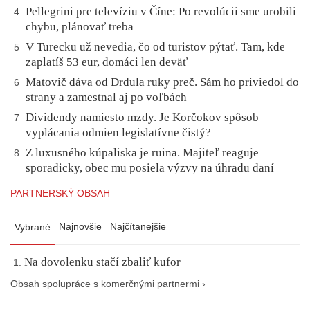
Pellegrini pre televíziu v Číne: Po revolúcii sme urobili
4
chybu, plánovať treba
V Turecku už nevedia, čo od turistov pýtať. Tam, kde
5
zaplatíš 53 eur, domáci len deväť
Matovič dáva od Drdula ruky preč. Sám ho priviedol do
6
strany a zamestnal aj po voľbách
Dividendy namiesto mzdy. Je Korčokov spôsob
7
vyplácania odmien legislatívne čistý?
Z luxusného kúpaliska je ruina. Majiteľ reaguje
8
sporadicky, obec mu posiela výzvy na úhradu daní
PARTNERSKÝ OBSAH
Najnovšie
Najčítanejšie
Vybrané
Na dovolenku stačí zbaliť kufor
Obsah spolupráce s komerčnými partnermi ›