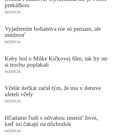
prekážkou
INZERCIA
Vyjadrením bohatstva nie sú peniaze, ale
múdrosť
INZERCIA
Keby bol o Milke Kičkovej film, tak by ste
si trochu poplakali
INZERCIA
Včelár ítečkár začal tým, že mu v detstve
uleteli včely
INZERCIA
Hľadáme ľudí s odvahou zmeniť život,
keď iní čakajú na dôchodok
INZERCIA