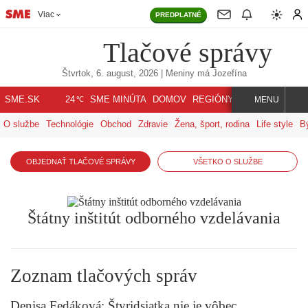
Viac
PREDPLATNÉ
Tlačové správy
Štvrtok, 6. august, 2026
| Meniny má
Jozefína
℃
SME.SK
SME MINÚTA
DOMOV
REGIÓNY
INDEX
SVET
24
MENU
O službe
Technológie
Obchod
Zdravie
Žena, šport, rodina
Life style
B
OBJEDNAŤ TLAČOVÉ SPRÁVY
VŠETKO O SLUŽBE
Štátny inštitút odborného vzdelávania
Zoznam tlačových správ
Denisa Fedáková: Štyridsiatka nie je vôbec