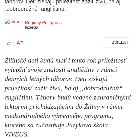
táborov. Deti získajú príležitosť zažiť živú, ba aj
„dobrodružnú“ angličtinu.
Regiony Petitpress
Inzercia
+
A
-
ZDIEĽAŤ
A
|
Žilinské deti budú mať i tento rok príležitosť
vylepšiť svoje znalosti angličtiny v rámci
denných letných táborov. Deti získajú
príležitosť zažiť živú, ba aj „dobrodružnú“
angličtinu. Tábory budú vedené zahraničnými
lektormi prichádzajúcimi do Žiliny v rámci
medzinárodného výmenného programu,
ktorého sa zúčastňuje Jazyková škola
VIVEUS.