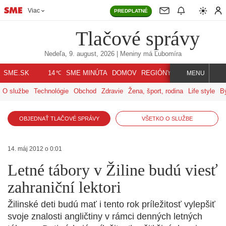
Viac
PREDPLATNÉ
Tlačové správy
Nedeľa, 9. august, 2026
| Meniny má
Ľubomíra
℃
SME.SK
SME MINÚTA
DOMOV
REGIÓNY
INDEX
SVET
14
MENU
O službe
Technológie
Obchod
Zdravie
Žena, šport, rodina
Life style
B
OBJEDNAŤ TLAČOVÉ SPRÁVY
VŠETKO O SLUŽBE
14. máj 2012 o 0:01
Letné tábory v Žiline budú viesť
zahraniční lektori
Žilinské deti budú mať i tento rok príležitosť vylepšiť
svoje znalosti angličtiny v rámci denných letných