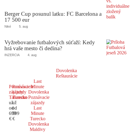
Berger Cup posunul latku: FC Barcelona a
17 500 eur
Niké
5. aug
Vyžrebovanie futbalových súťaží: Kedy
hrá vaše mesto či dedina?
INZERCIA
4. aug
Dovolenka
Reštaurácie
Last
Poznávacie
Poznávacie
Minute
zájazdy
zájazdy
Dovolenka
Taliansko
Turecko
Poznávacie
už
už
zájazdy
od
od
Last
699
599
Minute
€
€
Turecko
Dovolenka
Maldivy