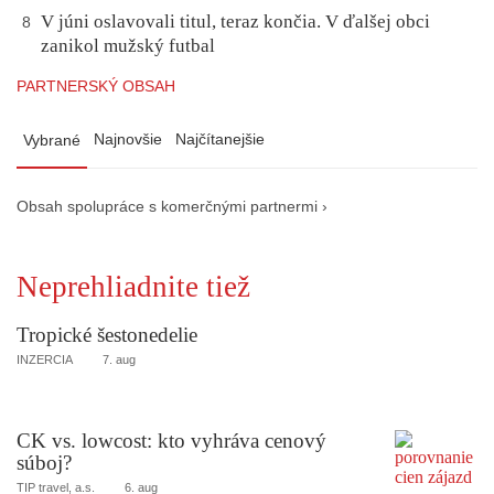
V júni oslavovali titul, teraz končia. V ďalšej obci
8
zanikol mužský futbal
PARTNERSKÝ OBSAH
Najnovšie
Najčítanejšie
Vybrané
Obsah spolupráce s komerčnými partnermi ›
Neprehliadnite tiež
Tropické šestonedelie
INZERCIA
7. aug
CK vs. lowcost: kto vyhráva cenový
súboj?
TIP travel, a.s.
6. aug