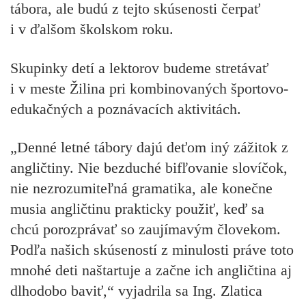
tábora, ale budú z tejto skúsenosti čerpať
i v ďalšom školskom roku.
Skupinky detí a lektorov budeme stretávať
i v meste Žilina pri kombinovaných športovo-
edukačných a poznávacích aktivitách.
„Denné letné tábory dajú deťom iný zážitok z
angličtiny. Nie bezduché bifľovanie slovíčok,
nie nezrozumiteľná gramatika, ale konečne
musia angličtinu prakticky použiť, keď sa
chcú porozprávať so zaujímavým človekom.
Podľa našich skúseností z minulosti práve toto
mnohé deti naštartuje a začne ich angličtina aj
dlhodobo baviť,“ vyjadrila sa Ing. Zlatica