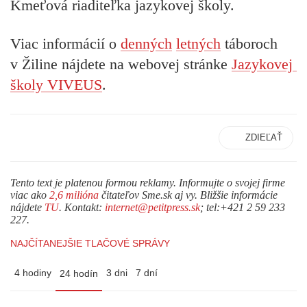
Kmeťová riaditeľka jazykovej školy.
Viac informácií o
denných
letných
táboroch
v Žiline nájdete na webovej stránke
Jazykovej
školy VIVEUS
.
ZDIEĽAŤ
Tento text je platenou formou reklamy. Informujte o svojej firme
viac ako
2,6 milióna
čitateľov Sme.sk aj vy. Bližšie informácie
nájdete
TU
. Kontakt:
internet@petitpress.sk
; tel:+421 2 59 233
227.
NAJČÍTANEJŠIE TLAČOVÉ SPRÁVY
4 hodiny
3 dni
7 dní
24 hodín