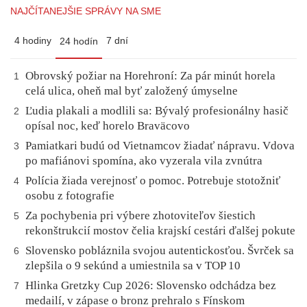
NAJČÍTANEJŠIE SPRÁVY NA SME
4 hodiny
7 dní
24 hodín
Obrovský požiar na Horehroní: Za pár minút horela
1
celá ulica, oheň mal byť založený úmyselne
Ľudia plakali a modlili sa: Bývalý profesionálny hasič
2
opísal noc, keď horelo Braväcovo
Pamiatkari budú od Vietnamcov žiadať nápravu. Vdova
3
po mafiánovi spomína, ako vyzerala vila zvnútra
Polícia žiada verejnosť o pomoc. Potrebuje stotožniť
4
osobu z fotografie
Za pochybenia pri výbere zhotoviteľov šiestich
5
rekonštrukcií mostov čelia krajskí cestári ďalšej pokute
Slovensko pobláznila svojou autentickosťou. Švrček sa
6
zlepšila o 9 sekúnd a umiestnila sa v TOP 10
Hlinka Gretzky Cup 2026: Slovensko odchádza bez
7
medailí, v zápase o bronz prehralo s Fínskom