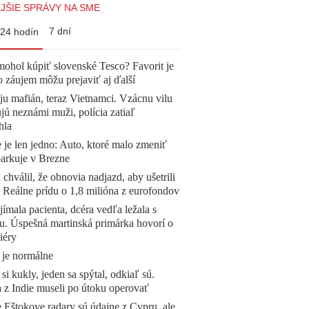
JŠIE SPRÁVY NA SME
7 dní
24 hodín
mohol kúpiť slovenské Tesco? Favorit je
o záujem môžu prejaviť aj ďalší
 ju mafián, teraz Vietnamci. Vzácnu vilu
ú neznámi muži, polícia zatiaľ
hla
 je len jedno: Auto, ktoré malo zmeniť
parkuje v Brezne
 chválil, že obnovia nadjazd, aby ušetrili
e. Reálne prídu o 1,8 milióna z eurofondov
ímala pacienta, dcéra vedľa ležala s
u. Úspešná martinská primárka hovorí o
iéry
 je normálne
 si kukly, jeden sa spýtal, odkiaľ sú.
a z Indie museli po útoku operovať
 Eštokove radary sú údajne z Cypru, ale