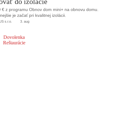
ovať do izolácie
0 € z programu Obnov dom mini+ na obnovu domu.
jšie je začať pri kvalitnej izolácii.
 s.r.o.
3. aug
Dovolenka
Reštaurácie