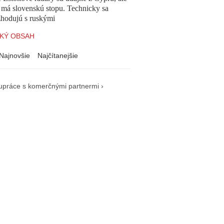
 má slovenskú stopu. Technicky sa
zhodujú s ruskými
KÝ OBSAH
Najnovšie
Najčítanejšie
upráce s komerčnými partnermi ›