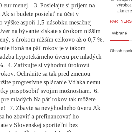
0 eur menej.
3. Posielajte si príjem na
výrobca
takmer 
k
Ak si budete posielať na účet v
PARTNERS
vo výške aspoň 1,5-násobku mesačnej
 Úver na bývanie získate s úrokom nižším
Vybrané
tený, s úrokom nižším celkovo až o 0,7 %.
nie fixná na päť rokov je v takom
Obsah spol
sadzba hypotekárneho úveru pre mladých
 %.
4. Zafixujte si výhodnú úrokovú
 rokov.
Ochránite sa tak pred zmenou
užite progresívne splácanie
Vďaka nemu
látky prispôsobiť svojim možnostiam.
6.
r pre mladých
Na päť rokov tak môžete
čne!
7. Zbavte sa nevýhodného úveru
Ak
a ho zbaviť a prefinancovať ho
ate v Slovenskej sporiteľni bez