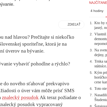
NAJČÍTANE
bývanie.
4 hodiny
Kto by 
1
.
ZDIEĽAŤ
jasný, n
Vlastnil
2
.
u nad hlavou? Prečítajte si niekoľko
demontuj
lovenskej sporiteľne, ktorá je na
nepomo
aní úverov na bývanie.
Na svete
3
.
dejiny, 
Trnka sa
4
.
bývanie vybaviť pohodlne a rýchlo?
státisíc
Kým prij
5
.
horúčko
cene kar
te do nového sťahovať prekvapivo
Toto nie
6
.
í žiadosti o úver vám môže prísť SMS
Nasadili
7
.
a
znalecký posudok
Ak teraz požiadate o
Študent
a znalecký posudok vypracovaný
Šutajove
8
.