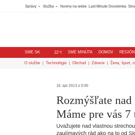
Správy
Služby
Noviny na webe
Last Minute Dovolenka
Slov
SME.SK
SME MINÚTA
DOMOV
REGIÓN
℃
22
O službe
Technológie
Obchod
Zdravie
Žena, šport, r
16. apr 2013 o 0:00
Rozmýšľate nad 
Máme pre vás 7 
Uvažujete nad vlastnou strechou 
zaujímavých rád ako na to od Slo