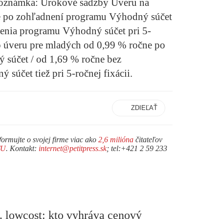
Poznámka: Úrokové sadzby Úveru na
e po zohľadnení programu Výhodný súčet
nenia programu Výhodný súčet pri 5-
o úveru pre mladých od 0,99 % ročne po
súčet / od 1,69 % ročne bez
súčet tiež pri 5-ročnej fixácii.
ZDIEĽAŤ
formujte o svojej firme viac ako
2,6 milióna
čitateľov
TU
. Kontakt:
internet@petitpress.sk
; tel:+421 2 59 233
. lowcost: kto vyhráva cenový