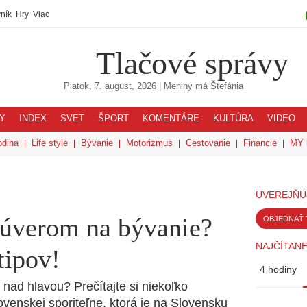
ník
Hry
Viac
Tlačové správy
Piatok, 7. august, 2026
| Meniny má
Štefánia
Y
INDEX
SVET
ŠPORT
KOMENTÁRE
KULTÚRA
VIDEO
odina
Life style
Bývanie
Motorizmus
Cestovanie
Financie
MY 
UVEREJŇU
úverom na bývanie?
OBJEDNAŤ 
NAJČÍTANE
tipov!
4 hodiny
nad hlavou? Prečítajte si niekoľko
venskej sporiteľne, ktorá je na Slovensku