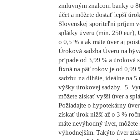
zmluvným znalcom banky o 8
účet a môžete dostať lepší úro
Slovenskej sporiteľni príjem 
splátky úveru (min. 250 eur),
o 0,5 % a ak máte úver aj pois
Úroková sadzba Úveru na býva
prípade od 3,99 % a úroková 
fixná na päť rokov je od 0,99
sadzbu na dlhšie, ideálne na 5
výšky úrokovej sadzby.
5. Vy
môžete získať vyšší úver a sp
Požiadajte o hypotekárny úve
získať úrok nižší až o 3 % ro
máte nevýhodný úver, môžete s
výhodnejším. Takýto úver získ