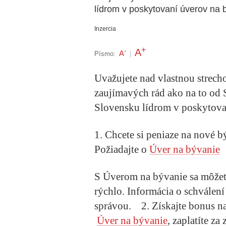
lídrom v poskytovaní úverov na 
Inzercia
+
A
-
A
Písmo:
|
Uvažujete nad vlastnou strecho
zaujímavých rád ako na to od S
Slovensku lídrom v poskytov
1. Chcete si peniaze na nové 
Požiadajte o
Úver na bývanie
S Úverom na bývanie sa môže
rýchlo. Informácia o schválen
správou.
2. Získajte bonus n
Úver na bývanie
, zaplatíte z