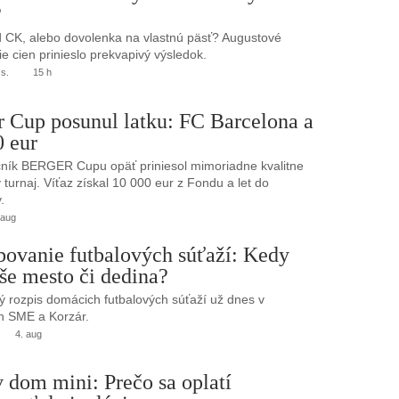
?
 CK, alebo dovolenka na vlastnú päsť? Augustové
e cien prinieslo prekvapivý výsledok.
.s.
15 h
r Cup posunul latku: FC Barcelona a
0 eur
ník BERGER Cupu opäť priniesol mimoriadne kvalitne
turnaj. Víťaz získal 10 000 eur z Fondu a let do
.
 aug
bovanie futbalových súťaží: Kedy
še mesto či dedina?
 rozpis domácich futbalových súťaží už dnes v
h SME a Korzár.
4. aug
 dom mini: Prečo sa oplatí