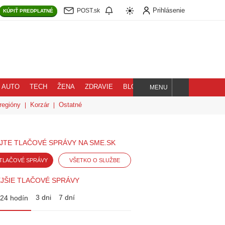
Prihlásenie
POST.sk
KÚPIŤ
PREDPLATNÉ
AUTO
TECH
ŽENA
ZDRAVIE
BLOG
MENU
Hľadaj
regióny
Korzár
Ostatné
JTE TLAČOVÉ SPRÁVY NA SME.SK
TLAČOVÉ SPRÁVY
VŠETKO O SLUŽBE
JŠIE TLAČOVÉ SPRÁVY
3 dni
7 dní
24 hodín