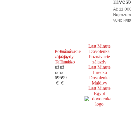
invest
Až 11 00
Najrozumne
VUNO HREUS
Last Minute
Poznávacie
Poznávacie
Dovolenka
zájazdy
zájazdy
Poznávacie
Taliansko
Turecko
zájazdy
už
už
Last Minute
od
od
Turecko
699
599
Dovolenka
€
€
Maldivy
Last Minute
Egypt