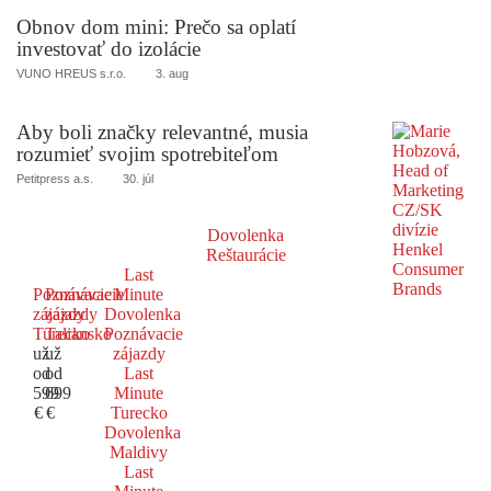
Obnov dom mini: Prečo sa oplatí
investovať do izolácie
VUNO HREUS s.r.o.
3. aug
Aby boli značky relevantné, musia
rozumieť svojim spotrebiteľom
Petitpress a.s.
30. júl
Dovolenka
Reštaurácie
Last
Poznávacie
Poznávacie
Minute
zájazdy
zájazdy
Dovolenka
Turecko
Taliansko
Poznávacie
už
už
zájazdy
od
od
Last
599
699
Minute
€
€
Turecko
Dovolenka
Maldivy
Last