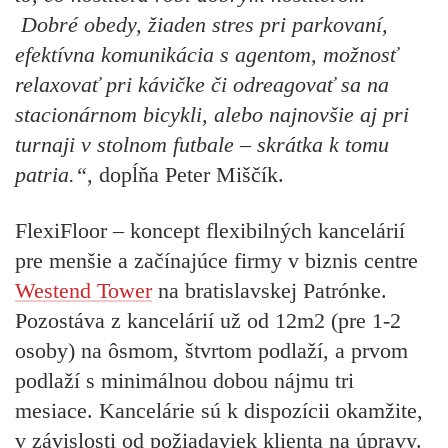
Dobré obedy, žiaden stres pri parkovaní,
efektívna komunikácia s agentom, možnosť
relaxovať pri kávičke či odreagovať sa na
stacionárnom bicykli, alebo najnovšie aj pri
turnaji v stolnom futbale – skrátka k tomu
patria.“
, dopĺňa Peter Miščík.
FlexiFloor – koncept flexibilných kancelárií
pre menšie a začínajúce firmy v biznis centre
Westend Tower
na bratislavskej Patrónke.
Pozostáva z kancelárií už od 12m2 (pre 1-2
osoby) na ôsmom, štvrtom podlaží, a prvom
podlaží s minimálnou dobou nájmu tri
mesiace. Kancelárie sú k dispozícii okamžite,
v závislosti od požiadaviek klienta na úpravy.