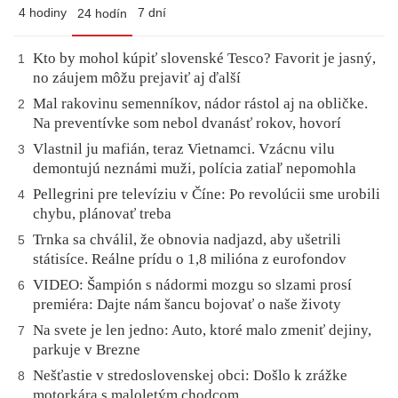
4 hodiny
7 dní
24 hodín
Kto by mohol kúpiť slovenské Tesco? Favorit je jasný,
1
no záujem môžu prejaviť aj ďalší
Mal rakovinu semenníkov, nádor rástol aj na obličke.
2
Na preventívke som nebol dvanásť rokov, hovorí
Vlastnil ju mafián, teraz Vietnamci. Vzácnu vilu
3
demontujú neznámi muži, polícia zatiaľ nepomohla
Pellegrini pre televíziu v Číne: Po revolúcii sme urobili
4
chybu, plánovať treba
Trnka sa chválil, že obnovia nadjazd, aby ušetrili
5
státisíce. Reálne prídu o 1,8 milióna z eurofondov
VIDEO: Šampión s nádormi mozgu so slzami prosí
6
premiéra: Dajte nám šancu bojovať o naše životy
Na svete je len jedno: Auto, ktoré malo zmeniť dejiny,
7
parkuje v Brezne
Nešťastie v stredoslovenskej obci: Došlo k zrážke
8
motorkára s maloletým chodcom