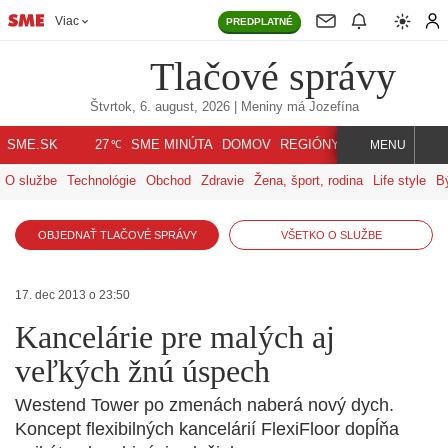
Viac
PREDPLATNÉ
Tlačové správy
Štvrtok, 6. august, 2026
| Meniny má
Jozefína
℃
SME.SK
SME MINÚTA
DOMOV
REGIÓNY
INDEX
SVET
27
MENU
O službe
Technológie
Obchod
Zdravie
Žena, šport, rodina
Life style
B
OBJEDNAŤ TLAČOVÉ SPRÁVY
VŠETKO O SLUŽBE
17. dec 2013 o 23:50
Kancelárie pre malých aj
veľkých žnú úspech
Westend Tower po zmenách naberá nový dych.
Koncept flexibilných kancelárií FlexiFloor dopĺňa