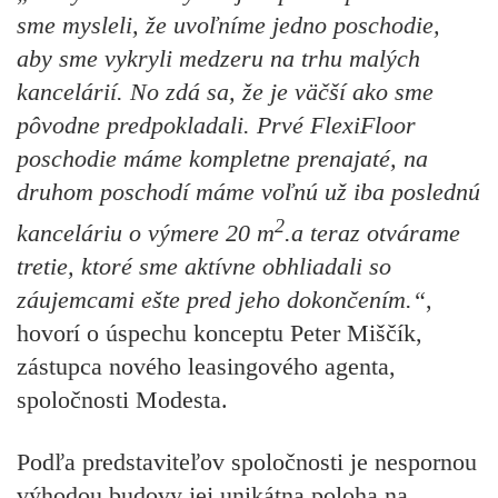
sme mysleli, že uvoľníme jedno poschodie,
aby sme vykryli medzeru na trhu malých
kancelárií. No zdá sa, že je väčší ako sme
pôvodne predpokladali. Prvé FlexiFloor
poschodie máme kompletne prenajaté, na
druhom poschodí máme voľnú už iba poslednú
2
kanceláriu o výmere 20 m
.a teraz otvárame
tretie, ktoré sme aktívne obhliadali so
záujemcami ešte pred jeho dokončením.“
,
hovorí o úspechu konceptu Peter Miščík,
zástupca nového leasingového agenta,
spoločnosti Modesta.
Podľa predstaviteľov spoločnosti je nespornou
výhodou budovy jej unikátna poloha na