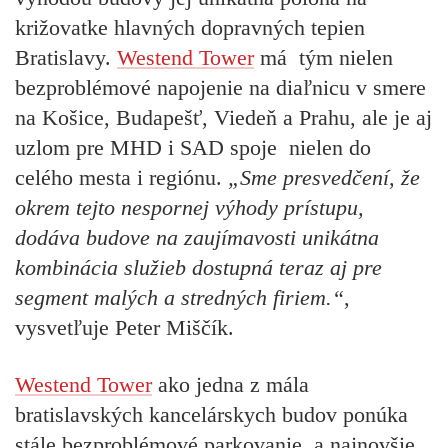
križovatke hlavných dopravných tepien
Bratislavy.
Westend Tower
má tým nielen
bezproblémové napojenie na diaľnicu v smere
na Košice, Budapešť, Viedeň a Prahu, ale je aj
uzlom pre MHD i SAD spoje nielen do
celého mesta i regiónu.
„Sme presvedčení, že
okrem tejto nespornej výhody prístupu,
dodáva budove na zaujímavosti unikátna
kombinácia služieb dostupná teraz aj pre
segment malých a stredných firiem.“
,
vysvetľuje Peter Miščík.
Westend Tower
ako jedna z mála
bratislavských kancelárskych budov ponúka
stále bezproblémové parkovanie, a najnovšie