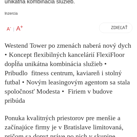
unikátna kombinácia služieb.
Inzercia
+
A
-
ZDIEĽAŤ
A
|
Westend Tower po zmenách naberá nový dych
•
Koncept flexibilných kancelárií FlexiFloor
dopĺňa unikátna kombinácia služieb
•
Pribudlo fitness centrum, kaviareň i stolný
futbal
•
Novým leasingovým agentom sa stala
spoločnosť Modesta
•
Firiem v budove
pribúda
Ponuka kvalitných priestorov pre menšie a
začínajúce firmy je v Bratislave limitovaná,
pričom sa dopyt práve po nich v skupine