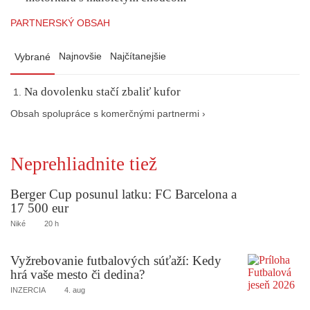
PARTNERSKÝ OBSAH
Najnovšie
Najčítanejšie
Vybrané
Na dovolenku stačí zbaliť kufor
Obsah spolupráce s komerčnými partnermi ›
Neprehliadnite tiež
Berger Cup posunul latku: FC Barcelona a
17 500 eur
Niké
20 h
Vyžrebovanie futbalových súťaží: Kedy
hrá vaše mesto či dedina?
INZERCIA
4. aug