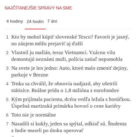
NAJČÍTANEJŠIE SPRÁVY NA SME
4 hodiny
7 dní
24 hodín
Kto by mohol kúpiť slovenské Tesco? Favorit je jasný,
1
no záujem môžu prejaviť aj ďalší
Vlastnil ju mafián, teraz Vietnamci. Vzácnu vilu
2
demontujú neznámi muži, polícia zatiaľ nepomohla
Na svete je len jedno: Auto, ktoré malo zmeniť dejiny,
3
parkuje v Brezne
Trnka sa chválil, že obnovia nadjazd, aby ušetrili
4
státisíce. Reálne prídu o 1,8 milióna z eurofondov
Kým prijímala pacienta, dcéra vedľa ležala s horúčkou.
5
Úspešná martinská primárka hovorí o cene kariéry
Toto nie je normálne
6
Nasadili si kukly, jeden sa spýtal, odkiaľ sú. Študenta
7
z Indie museli po útoku operovať