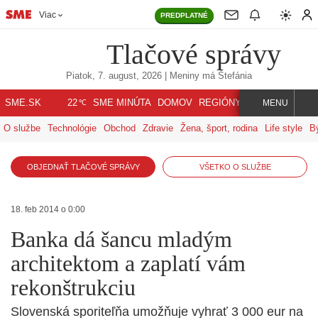
Viac
PREDPLATNÉ
Tlačové správy
Piatok, 7. august, 2026
| Meniny má
Štefánia
℃
SME.SK
SME MINÚTA
DOMOV
REGIÓNY
INDEX
SVET
22
MENU
O službe
Technológie
Obchod
Zdravie
Žena, šport, rodina
Life style
B
OBJEDNAŤ TLAČOVÉ SPRÁVY
VŠETKO O SLUŽBE
18. feb 2014 o 0:00
Banka dá šancu mladým
architektom a zaplatí vám
rekonštrukciu
Slovenská sporiteľňa umožňuje vyhrať 3 000 eur na