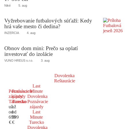
Niké
5. aug
Vyžrebovanie futbalových súťaží: Kedy
hrá vaše mesto či dedina?
INZERCIA
4. aug
Obnov dom mini: Prečo sa oplatí
investovať do izolácie
VUNO HREUS s.r.o.
3. aug
Dovolenka
Reštaurácie
Last
Poznávacie
Poznávacie
Minute
zájazdy
zájazdy
Dovolenka
Taliansko
Turecko
Poznávacie
už
už
zájazdy
od
od
Last
699
599
Minute
€
€
Turecko
Dovolenka