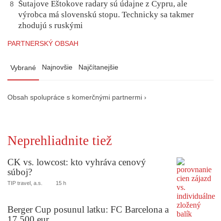
Šutajove Eštokove radary sú údajne z Cypru, ale
8
výrobca má slovenskú stopu. Technicky sa takmer
zhodujú s ruskými
PARTNERSKÝ OBSAH
Najnovšie
Najčítanejšie
Vybrané
Obsah spolupráce s komerčnými partnermi ›
Neprehliadnite tiež
CK vs. lowcost: kto vyhráva cenový
súboj?
TIP travel, a.s.
15 h
Berger Cup posunul latku: FC Barcelona a
17 500 eur