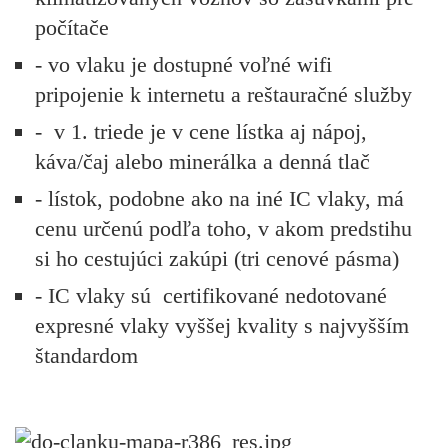
počítače
- vo vlaku je dostupné voľné wifi
pripojenie k internetu a reštauračné služby
-
v 1. triede je v cene lístka aj nápoj,
káva/čaj alebo minerálka a denná tlač
- lístok, podobne ako na iné IC vlaky, má
cenu určenú podľa toho, v akom predstihu
si ho cestujúci zakúpi (tri cenové pásma)
- IC vlaky sú certifikované nedotované
expresné vlaky vyššej kvality s najvyšším
štandardom