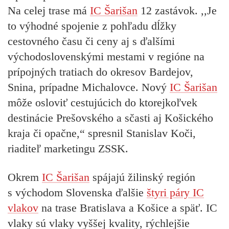
Na celej trase má
IC Šarišan
12 zastávok. ,,Je
to výhodné spojenie z pohľadu dĺžky
cestovného času či ceny aj s ďalšími
východoslovenskými mestami v regióne na
prípojných tratiach do okresov Bardejov,
Snina, prípadne Michalovce. Nový
IC Šarišan
môže osloviť cestujúcich do ktorejkoľvek
destinácie Prešovského a sčasti aj Košického
kraja či opačne,“ spresnil Stanislav Koči,
riaditeľ marketingu ZSSK.
Okrem
IC Šarišan
spájajú žilinský región
s východom Slovenska ďalšie
štyri páry IC
vlakov
na trase Bratislava a Košice a späť. IC
vlaky sú vlaky vyššej kvality, rýchlejšie