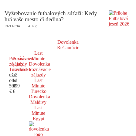
Vyžrebovanie futbalových súťaží: Kedy
hrá vaše mesto či dedina?
INZERCIA
4. aug
Dovolenka
Reštaurácie
Last
Poznávacie
Poznávacie
Minute
zájazdy
zájazdy
Dovolenka
Turecko
Taliansko
Poznávacie
už
už
zájazdy
od
od
Last
599
699
Minute
€
€
Turecko
Dovolenka
Maldivy
Last
Minute
Egypt