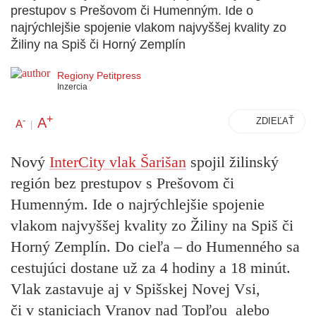
prestupov s Prešovom či Humenným. Ide o
najrýchlejšie spojenie vlakom najvyššej kvality zo
Žiliny na Spiš či Horný Zemplín
Regiony Petitpress
Inzercia
+
A
-
ZDIEĽAŤ
A
|
Nový
InterCity vlak Šarišan
spojil žilinský
región bez prestupov s Prešovom či
Humenným. Ide o najrýchlejšie spojenie
vlakom najvyššej kvality zo Žiliny na Spiš či
Horný Zemplín. Do cieľa – do Humenného sa
cestujúci dostane už za 4 hodiny a 18 minút.
Vlak zastavuje aj v Spišskej Novej Vsi,
či v staniciach Vranov nad Topľou alebo