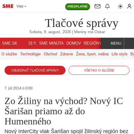
Viac
PREDPLATNÉ
Tlačové správy
Sobota, 8. august, 2026
| Meniny má
Oskar
℃
SME.SK
SME MINÚTA
DOMOV
REGIÓNY
INDEX
SVET
31
MENU
O službe
Technológie
Obchod
Zdravie
Žena, šport, rodina
Life style
B
OBJEDNAŤ TLAČOVÉ SPRÁVY
VŠETKO O SLUŽBE
7. júl 2014 o 0:00
Zo Žiliny na východ? Nový IC
Šarišan priamo až do
Humenného
Nový InterCity vlak Šarišan spojil žilinský región bez