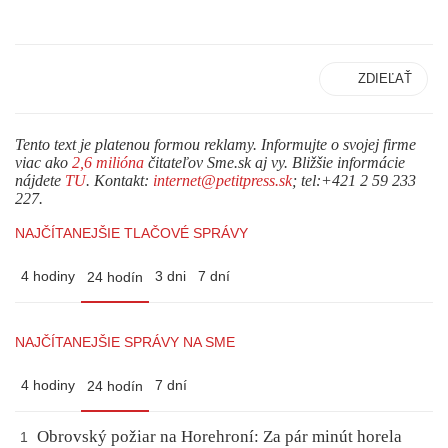
ZDIEĽAŤ
Tento text je platenou formou reklamy. Informujte o svojej firme
viac ako
2,6 milióna
čitateľov Sme.sk aj vy. Bližšie informácie
nájdete
TU
. Kontakt:
internet@petitpress.sk
; tel:+421 2 59 233
227.
NAJČÍTANEJŠIE TLAČOVÉ SPRÁVY
4 hodiny
3 dni
7 dní
24 hodín
NAJČÍTANEJŠIE SPRÁVY NA SME
4 hodiny
7 dní
24 hodín
Obrovský požiar na Horehroní: Za pár minút horela
1