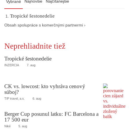
Najnovšie
Najčítanejšie
Vybrané
Tropické šestonedelie
Obsah spolupráce s komerčnými partnermi ›
Neprehliadnite tiež
Tropické šestonedelie
INZERCIA
7. aug
CK vs. lowcost: kto vyhráva cenový
súboj?
TIP travel, a.s.
6. aug
Berger Cup posunul latku: FC Barcelona a
17 500 eur
Niké
5. aug