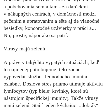
a pobehovania sem a tam - za darčekmi
v nákupných centrách, v domácnosti medzi
pečením a upratovaním a ešte aj tie vianočné
besiedky, koncoročné uzávierky v práci a...
No, proste, nápor ako sa patrí.
Vírusy majú zelenú
A práve v takýchto vypätých situáciách, keď
to najmenej potrebujeme, telo začne
vypovedať službu. Jednoducho imunita
oslabne. Doslova stres priamo utlmuje aktivitu
lymfocytov (typ bielej krvinky, ktoré sú
nástrojom špecifickej imunity). Takže vírusy
majú zelenú. Stačí jeden kýchajúci „dobrák“