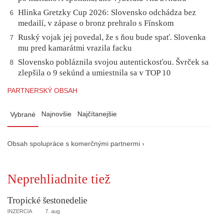
Hlinka Gretzky Cup 2026: Slovensko odchádza bez
6
medailí, v zápase o bronz prehralo s Fínskom
Ruský vojak jej povedal, že s ňou bude spať. Slovenka
7
mu pred kamarátmi vrazila facku
Slovensko pobláznila svojou autentickosťou. Švrček sa
8
zlepšila o 9 sekúnd a umiestnila sa v TOP 10
PARTNERSKÝ OBSAH
Najnovšie
Najčítanejšie
Vybrané
Obsah spolupráce s komerčnými partnermi ›
Neprehliadnite tiež
Tropické šestonedelie
INZERCIA
7. aug