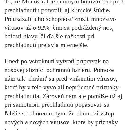
To, že Mucoviral je účinným bojovníkom proti
prechladnutiu potvrdili aj klinické štúdie.
Preukázali jeho schopnosť znížiť množstvo
vírusov až o 92%, čím sa podráždený nos,
bolesti hlavy, či ďalšie ťažkosti pri
prechladnutí prejavia miernejšie.
Hneď po vstreknutí vytvorí prípravok na
nosovej sliznici ochrannú bariéru. Pomôže
nám tak chrániť sa pred vniknutím vírusov,
ktoré by v tele vyvolali nepríjemné príznaky
prechladnutia. Zároveň nám ale pomôže už aj
pri samotnom prechladnutí popasovať sa
ľahšie s ochorením tým, že obmedzí vstup
nových a nových vírusov, ktoré by príznaky