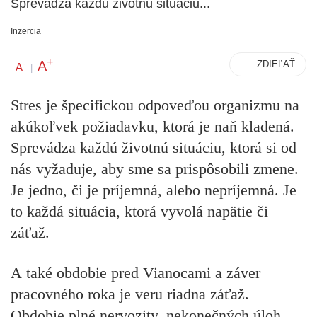
Sprevádza každú životnú situáciu...
Inzercia
+
A
-
ZDIEĽAŤ
A
|
Stres je špecifickou odpoveďou organizmu na
akúkoľvek požiadavku, ktorá je naň kladená.
Sprevádza každú životnú situáciu, ktorá si od
nás vyžaduje, aby sme sa prispôsobili zmene.
Je jedno, či je príjemná, alebo nepríjemná. Je
to každá situácia, ktorá vyvolá napätie či
záťaž.
A také obdobie pred Vianocami a záver
pracovného roka je veru riadna záťaž.
Obdobie plné nervozity, nekonečných úloh