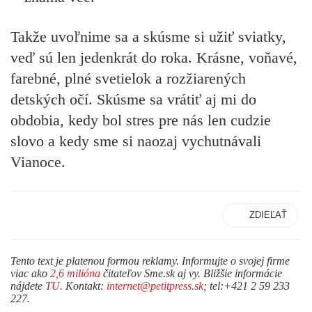
Takže uvoľnime sa a skúsme si užiť sviatky,
veď sú len jedenkrát do roka. Krásne, voňavé,
farebné, plné svetielok a rozžiarených
detských očí. Skúsme sa vrátiť aj mi do
obdobia, kedy bol stres pre nás len cudzie
slovo a kedy sme si naozaj vychutnávali
Vianoce.
ZDIEĽAŤ
Tento text je platenou formou reklamy. Informujte o svojej firme
viac ako
2,6 milióna
čitateľov Sme.sk aj vy. Bližšie informácie
nájdete
TU
. Kontakt:
internet@petitpress.sk
; tel:+421 2 59 233
227.