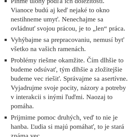
Plňme úlohy podľa ich dôležitosti.
Vianoce budú aj keď nejaké to okno
nestihneme umyť.
Nenechajme sa
ovládnuť svojou prácou, je to „len“ práca.
Vyhýbajme sa prepracovaniu, nemusí byť
všetko na vašich ramenách.
Problémy riešme okamžite. Čím dlhšie to
budeme odsúvať, tým dlhšie a zložitejšie
budeme vec riešiť.
Správajme sa asertívne.
Vyjadrujme svoje pocity, názory a potreby
v interakcii s inými ľuďmi. Naozaj to
pomáha.
Prijmime pomoc druhých, veď to nie je
hanba. Ľudia si majú pomáhať, to je stará
známa vec.