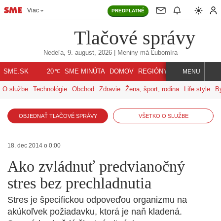
Viac
PREDPLATNÉ
Tlačové správy
Nedeľa, 9. august, 2026
| Meniny má
Ľubomíra
℃
SME.SK
SME MINÚTA
DOMOV
REGIÓNY
INDEX
SVET
20
MENU
O službe
Technológie
Obchod
Zdravie
Žena, šport, rodina
Life style
B
OBJEDNAŤ TLAČOVÉ SPRÁVY
VŠETKO O SLUŽBE
18. dec 2014 o 0:00
Ako zvládnuť predvianočný
stres bez prechladnutia
Stres je špecifickou odpoveďou organizmu na
akúkoľvek požiadavku, ktorá je naň kladená.