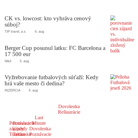
CK vs. lowcost: kto vyhráva cenový
súboj?
TIP travel, a.s.
6. aug
Berger Cup posunul latku: FC Barcelona a
17 500 eur
Niké
5. aug
Vyžrebovanie futbalových súťaží: Kedy
hrá vaše mesto či dedina?
INZERCIA
4. aug
Dovolenka
Reštaurácie
Last
Poznávacie
Poznávacie
Minute
zájazdy
zájazdy
Dovolenka
Turecko
Taliansko
Poznávacie