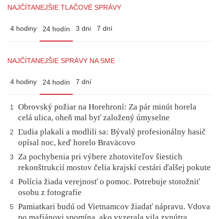
NAJČÍTANEJŠIE TLAČOVÉ SPRÁVY
4 hodiny
3 dni
7 dní
24 hodín
NAJČÍTANEJŠIE SPRÁVY NA SME
4 hodiny
7 dní
24 hodín
Obrovský požiar na Horehroní: Za pár minút horela
1
celá ulica, oheň mal byť založený úmyselne
Ľudia plakali a modlili sa: Bývalý profesionálny hasič
2
opísal noc, keď horelo Braväcovo
Za pochybenia pri výbere zhotoviteľov šiestich
3
rekonštrukcií mostov čelia krajskí cestári ďalšej pokute
Polícia žiada verejnosť o pomoc. Potrebuje stotožniť
4
osobu z fotografie
Pamiatkari budú od Vietnamcov žiadať nápravu. Vdova
5
po mafiánovi spomína, ako vyzerala vila zvnútra