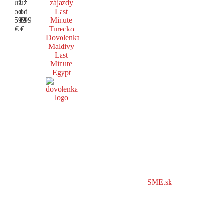
už
už
zájazdy
od
od
Last
599
699
Minute
€
€
Turecko
Dovolenka
Maldivy
Last
Minute
Egypt
SME.sk