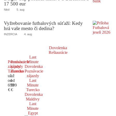
17 500 eur
Niké
5. aug
Vyžrebovanie futbalových súťaží: Kedy
hrá vaše mesto či dedina?
INZERCIA
4. aug
Dovolenka
Reštaurácie
Last
Poznávacie
Poznávacie
Minute
zájazdy
zájazdy
Dovolenka
Taliansko
Turecko
Poznávacie
už
už
zájazdy
od
od
Last
699
599
Minute
€
€
Turecko
Dovolenka
Maldivy
Last
Minute
Egypt