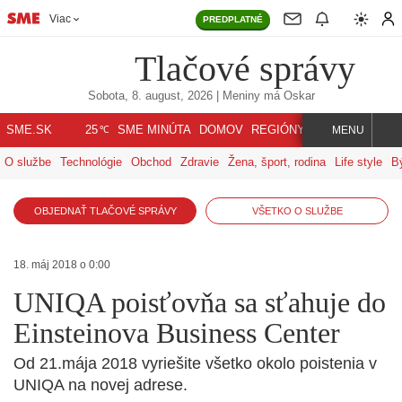
Viac
PREDPLATNÉ
Tlačové správy
Sobota, 8. august, 2026
| Meniny má
Oskar
℃
SME.SK
SME MINÚTA
DOMOV
REGIÓNY
INDEX
SVET
25
MENU
O službe
Technológie
Obchod
Zdravie
Žena, šport, rodina
Life style
B
OBJEDNAŤ TLAČOVÉ SPRÁVY
VŠETKO O SLUŽBE
18. máj 2018 o 0:00
UNIQA poisťovňa sa sťahuje do
Einsteinova Business Center
Od 21.mája 2018 vyriešite všetko okolo poistenia v
UNIQA na novej adrese.