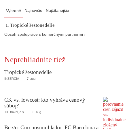
Najnovšie
Najčítanejšie
Vybrané
Tropické šestonedelie
Obsah spolupráce s komerčnými partnermi ›
Neprehliadnite tiež
Tropické šestonedelie
INZERCIA
7. aug
CK vs. lowcost: kto vyhráva cenový
súboj?
TIP travel, a.s.
6. aug
Berger Cup posunul latku: FC Barcelona a