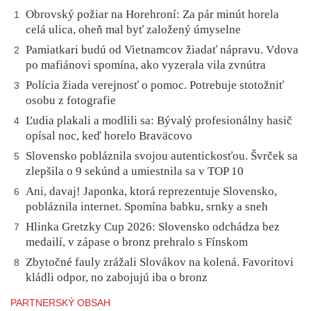
Obrovský požiar na Horehroní: Za pár minút horela
1
celá ulica, oheň mal byť založený úmyselne
Pamiatkari budú od Vietnamcov žiadať nápravu. Vdova
2
po mafiánovi spomína, ako vyzerala vila zvnútra
Polícia žiada verejnosť o pomoc. Potrebuje stotožniť
3
osobu z fotografie
Ľudia plakali a modlili sa: Bývalý profesionálny hasič
4
opísal noc, keď horelo Braväcovo
Slovensko pobláznila svojou autentickosťou. Švrček sa
5
zlepšila o 9 sekúnd a umiestnila sa v TOP 10
Ani, davaj! Japonka, ktorá reprezentuje Slovensko,
6
pobláznila internet. Spomína babku, srnky a sneh
Hlinka Gretzky Cup 2026: Slovensko odchádza bez
7
medailí, v zápase o bronz prehralo s Fínskom
Zbytočné fauly zrážali Slovákov na kolená. Favoritovi
8
kládli odpor, no zabojujú iba o bronz
PARTNERSKÝ OBSAH