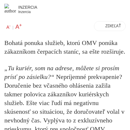
INZERCIA
Inzercia
+
A
-
ZDIEĽAŤ
A
|
Bohatá ponuka služieb, ktorú OMV ponúka
zákazníkom čerpacích staníc, sa ešte rozširuje.
„Tu kuriér, som na adrese, môžete si prosím
prísť po zásielku?“
Nepríjemné prekvapenie?
Doručenie bez včasného ohlásenia zažila
takmer polovica zákazníkov kuriérskych
služieb. Ešte viac ľudí má negatívnu
skúsenosť so situáciou, že doručovateľ volal v
nevhodný čas. Vyplýva to z exkluzívneho
prieskumu, ktorý pre spoločnosť OMV