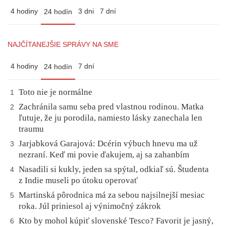
4 hodiny
3 dni
7 dní
24 hodín
NAJČÍTANEJŠIE SPRÁVY NA SME
4 hodiny
7 dní
24 hodín
Toto nie je normálne
1
Zachránila samu seba pred vlastnou rodinou. Matka
2
ľutuje, že ju porodila, namiesto lásky zanechala len
traumu
Jarjabková Garajová: Dcérin výbuch hnevu ma už
3
nezraní. Keď mi povie ďakujem, aj sa zahanbím
Nasadili si kukly, jeden sa spýtal, odkiaľ sú. Študenta
4
z Indie museli po útoku operovať
Martinská pôrodnica má za sebou najsilnejší mesiac
5
roka. Júl priniesol aj výnimočný zákrok
Kto by mohol kúpiť slovenské Tesco? Favorit je jasný,
6