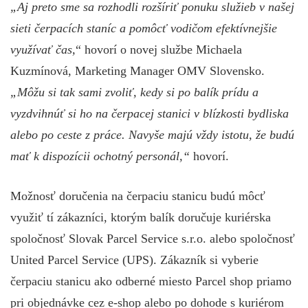
„Aj preto sme sa rozhodli rozšíriť ponuku služieb v našej
sieti čerpacích staníc a pomôcť vodičom efektívnejšie
využívať čas,
“ hovorí o novej službe Michaela
Kuzmínová, Marketing Manager OMV Slovensko.
„Môžu si tak sami zvoliť, kedy si po balík prídu a
vyzdvihnúť si ho na čerpacej stanici v blízkosti bydliska
alebo po ceste z práce. Navyše majú vždy istotu, že budú
mať k dispozícii ochotný personál,“
hovorí.
Možnosť doručenia na čerpaciu stanicu budú môcť
využiť tí zákazníci, ktorým balík doručuje kuriérska
spoločnosť Slovak Parcel Service s.r.o. alebo spoločnosť
United Parcel Service (UPS). Zákazník si vyberie
čerpaciu stanicu ako odberné miesto Parcel shop priamo
pri objednávke cez e-shop alebo po dohode s kuriérom