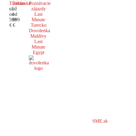
Turecko
Taliansko
Poznávacie
už
už
zájazdy
od
od
Last
599
699
Minute
€
€
Turecko
Dovolenka
Maldivy
Last
Minute
Egypt
SME.sk