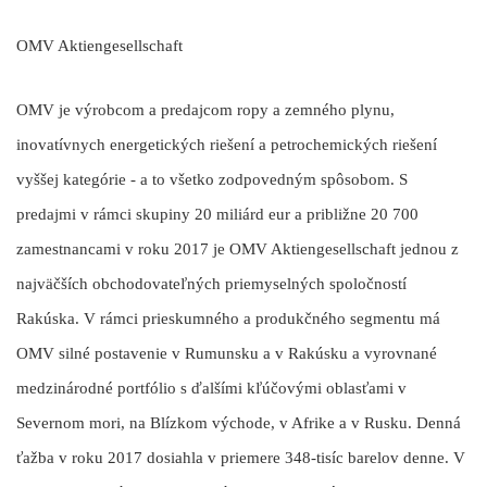
OMV Aktiengesellschaft
OMV je výrobcom a predajcom ropy a zemného plynu,
inovatívnych energetických riešení a petrochemických riešení
vyššej kategórie - a to všetko zodpovedným spôsobom. S
predajmi v rámci skupiny 20 miliárd eur a približne 20 700
zamestnancami v roku 2017 je OMV Aktiengesellschaft jednou z
najväčších obchodovateľných priemyselných spoločností
Rakúska. V rámci prieskumného a produkčného segmentu má
OMV silné postavenie v Rumunsku a v Rakúsku a vyrovnané
medzinárodné portfólio s ďalšími kľúčovými oblasťami v
Severnom mori, na Blízkom východe, v Afrike a v Rusku. Denná
ťažba v roku 2017 dosiahla v priemere 348-tisíc barelov denne. V