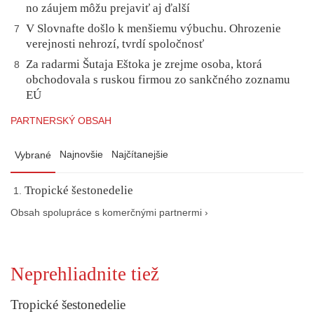
no záujem môžu prejaviť aj ďalší
V Slovnafte došlo k menšiemu výbuchu. Ohrozenie
7
verejnosti nehrozí, tvrdí spoločnosť
Za radarmi Šutaja Eštoka je zrejme osoba, ktorá
8
obchodovala s ruskou firmou zo sankčného zoznamu
EÚ
PARTNERSKÝ OBSAH
Najnovšie
Najčítanejšie
Vybrané
Tropické šestonedelie
Obsah spolupráce s komerčnými partnermi ›
Neprehliadnite tiež
Tropické šestonedelie