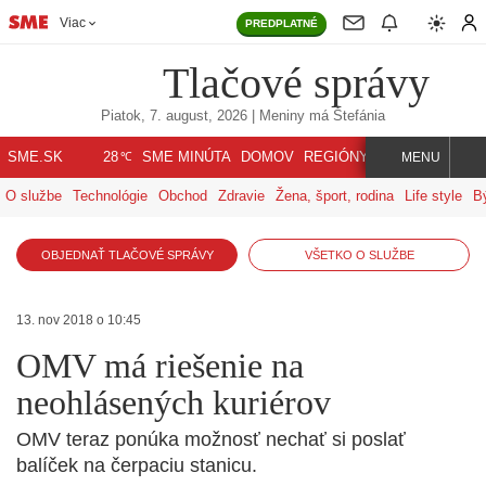
Viac
PREDPLATNÉ
Tlačové správy
Piatok, 7. august, 2026
| Meniny má
Štefánia
℃
SME.SK
SME MINÚTA
DOMOV
REGIÓNY
INDEX
SVET
28
MENU
O službe
Technológie
Obchod
Zdravie
Žena, šport, rodina
Life style
B
OBJEDNAŤ TLAČOVÉ SPRÁVY
VŠETKO O SLUŽBE
13. nov 2018 o 10:45
OMV má riešenie na
neohlásených kuriérov
OMV teraz ponúka možnosť nechať si poslať
balíček na čerpaciu stanicu.