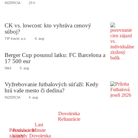
INZERCIA
23 h
CK vs. lowcost: kto vyhráva cenový
súboj?
TIP travel, a.s.
6. aug
Berger Cup posunul latku: FC Barcelona a
17 500 eur
Niké
5. aug
Vyžrebovanie futbalových súťaží: Kedy
hrá vaše mesto či dedina?
INZERCIA
4. aug
Dovolenka
Reštaurácie
Last
Poznávacie
Poznávacie
Minute
zájazdy
zájazdy
Dovolenka