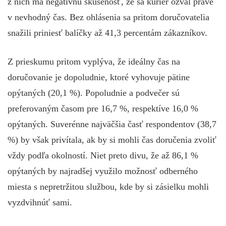
z nich má negatívnu skúsenosť, že sa kuriér ozval práve
v nevhodný čas. Bez ohlásenia sa pritom doručovatelia
snažili priniesť balíčky až 41,3 percentám zákazníkov.
Z prieskumu pritom vyplýva, že ideálny čas na
doručovanie je dopoludnie, ktoré vyhovuje pätine
opýtaných (20,1 %). Popoludnie a podvečer sú
preferovaným časom pre 16,7 %, respektíve 16,0 %
opýtaných. Suverénne najväčšia časť respondentov (38,7
%) by však privítala, ak by si mohli čas doručenia zvoliť
vždy podľa okolností. Niet preto divu, že až 86,1 %
opýtaných by najradšej využilo možnosť odberného
miesta s nepretržitou službou, kde by si zásielku mohli
vyzdvihnúť sami.