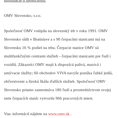
Informácie o spoločnosti:
OMV Slovensko, s.r.o.
Spoločnosť OMV vstúpila na slovenský trh v roku 1991. OMV
Slovensko sídli v Bratislave a s 90 čerpacími stanicami má na
Slovensku 16 % podiel na trhu. Čerpacie stanice OMV sú
multifunkčnými centrami služieb - čerpacími stanicami pre ľudí i
vozidlá. Zákazníci OMV majú k dispozícii palivá, mazivá i
umývacie služby; 60 obchodov VIVA navyše ponúka ľahké jedlá,
občerstvenie a širokú škálu ďalších služieb. Spoločnosť OMV
Slovensko priamo zamestnáva 180 ľudí a prostredníctvom svojej
siete čerpacích staníc vytvorila 966 pracovných miest.
Viac informácií nájdete na
www.omv.sk
.