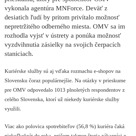
vykonala agentúra MNForce. Deväť z
desiatich ľudí by pritom privítalo možnosť
nepretržitého odberného miesta. OMV sa im
rozhodla vyjsť v ústrety a ponúka možnosť
vyzdvihnutia zásielky na svojich čerpacích
staniciach.
Kuriérske služby sú aj vďaka rozmachu e-shopov na
Slovensku čoraz populárnejšie. Na otázky v prieskume
pre OMV odpovedalo 1013 plnoletých respondentov z
celého Slovenska, ktorí už niekedy kuriérske služby
využili.
Viac ako polovica spotrebiteľov (56,8 %) kuriéra čaká
niekoľkokrát do roka, pričom takmer štyria zákazníci z