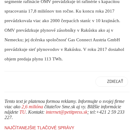
segmente rafinácie OMV prevádzkuje tri rafinérie s kapacitou
spracovania 17,8 miliónov ton ročne. Ku koncu roka 2017
prevádzkovala viac ako 2000 čerpacích staníc v 10 krajinách.
OMV prevádzkuje plynové zásobníky v Rakúsku ako aj v
Nemecku; jej dcérska spoločnosť Gas Connect Austria GmbH
prevádzkuje sieť plynovodov v Rakúsku. V roku 2017 dosiahol
objem predaja plynu 113 TWh.
ZDIEĽAŤ
Tento text je platenou formou reklamy. Informujte o svojej firme
viac ako
2,6 milióna
čitateľov Sme.sk aj vy. Bližšie informácie
nájdete
TU
. Kontakt:
internet@petitpress.sk
; tel:+421 2 59 233
227.
NAJČÍTANEJŠIE TLAČOVÉ SPRÁVY