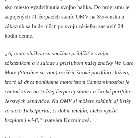
ako miesto vyzdvihnutia svojho balíka. Do programu je
zapojených 71 čerpacích staníc OMV na Slovensku a
zákazník sa bude môcť po svoju zásielku zastaviť 24
hodín denne.
„Aj touto službou sa snažíme priblížiť k svojim
zákazníkom a v súlade s prísľubom našej značky We Care
More (Staráme sa viac) rozšíriť široké portfólio služieb,
ktoré už dnes ponúkame motoristom Samozrejmosťou je
chutná káva na každej čerpacej stanici a široké portfólio
čerstvých sendvičov. Na OMV si môžete zakúpiť aj lístky
zo siete Ticketportal, či dobiť telefón, alebo využiť
bezplatnú wi-fi,
“ uzatvára Kuzmínová.