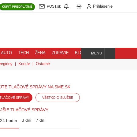
Prihlásenie
POST.sk
KÚPIŤ
PREDPLATNÉ
AUTO
TECH
ŽENA
ZDRAVIE
BLOG
MENU
Hľadaj
regióny
Korzár
Ostatné
JTE TLAČOVÉ SPRÁVY NA SME.SK
TLAČOVÉ SPRÁVY
VŠETKO O SLUŽBE
JŠIE TLAČOVÉ SPRÁVY
3 dni
7 dní
24 hodín