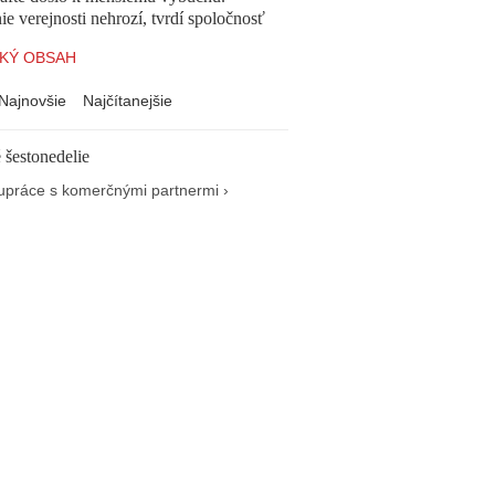
e verejnosti nehrozí, tvrdí spoločnosť
KÝ OBSAH
Najnovšie
Najčítanejšie
 šestonedelie
upráce s komerčnými partnermi ›