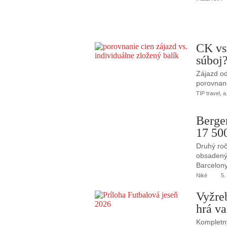
CK vs
súboj
Zájazd od
porovnani
TIP travel, a
Berge
17 50
Druhý roč
obsadený 
Barcelony
Niké
5.
Vyžre
hrá va
Kompletný