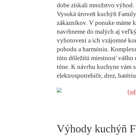
dobe získali množstvo výhod.
Vysoká úroveň kuchýň Family 
zákazníkov. V ponuke máme kl
navrhneme do malých aj veľký
vyhotovení a ich vzájomné ko
pohodu a harmóniu. Komplexné
túto dôležitú miestnosť vášh
tóne. K návrhu kuchyne vám 
elektrospotrebiče, drez, batéri
Výhody kuchýň F