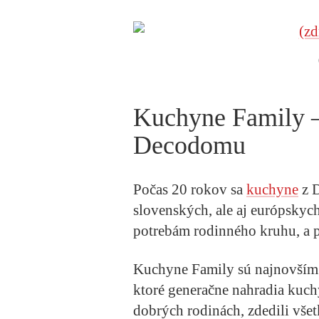
Kuchyne Family –
Decodomu
Počas 20 rokov sa
kuchyne
z D
slovenských, ale aj európsky
potrebám rodinného kruhu, a 
Kuchyne Family sú najnovším
ktoré generačne nahradia kuc
dobrých rodinách, zdedili vše