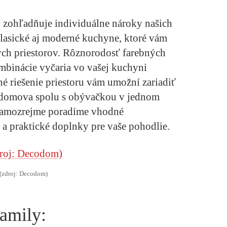
zohľadňuje individuálne nároky našich
asické aj moderné kuchyne, ktoré vám
ch priestorov. Rôznorodosť farebných
mbinácie vyčaria vo vašej kuchyni
 riešenie priestoru vám umožní zariadiť
o domova spolu s obývačkou v jednom
samozrejme poradíme vhodné
u a praktické doplnky pre vaše pohodlie.
(zdroj: Decodom)
amily: