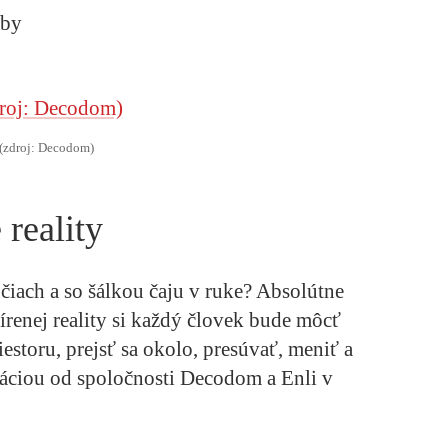
oby
(zdroj: Decodom)
reality
iach a so šálkou čaju v ruke? Absolútne
írenej reality si každý človek bude môcť
estoru, prejsť sa okolo, presúvať, meniť a
ikáciou od spoločnosti Decodom a Enli v