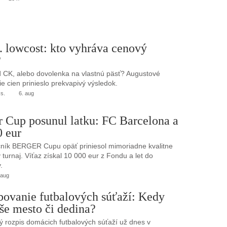
. lowcost: kto vyhráva cenový
?
 CK, alebo dovolenka na vlastnú päsť? Augustové
e cien prinieslo prekvapivý výsledok.
.s.
6. aug
r Cup posunul latku: FC Barcelona a
0 eur
ník BERGER Cupu opäť priniesol mimoriadne kvalitne
turnaj. Víťaz získal 10 000 eur z Fondu a let do
.
 aug
bovanie futbalových súťaží: Kedy
še mesto či dedina?
 rozpis domácich futbalových súťaží už dnes v