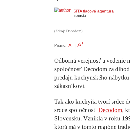
SITA tlačová agentúra
Inzercia
(Zdroj: Decodom)
+
A
-
A
Písmo:
|
Odborná verejnosť a vedenie 
spoločnosť Decodom za dlhod
predaju kuchynského nábytku 
zákazníkovi.
Tak ako kuchyňa tvorí srdce d
srdce spoločnosti
Decodom
, k
Slovensku. Vznikla v roku 199
ktorá má v tomto regióne tradí