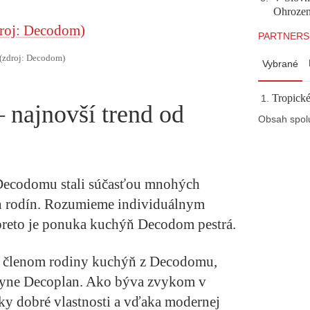
Ohrozeni
PARTNERS
(zdroj: Decodom)
Vybrané
Tropické
 najnovší trend od
Obsah spol
ecodomu stali súčasťou mnohých
ch rodín. Rozumieme individuálnym
preto je ponuka kuchýň Decodom pestrá.
 členom rodiny kuchýň z Decodomu,
hyne Decoplan. Ako býva zvykom v
tky dobré vlastnosti a vďaka modernej