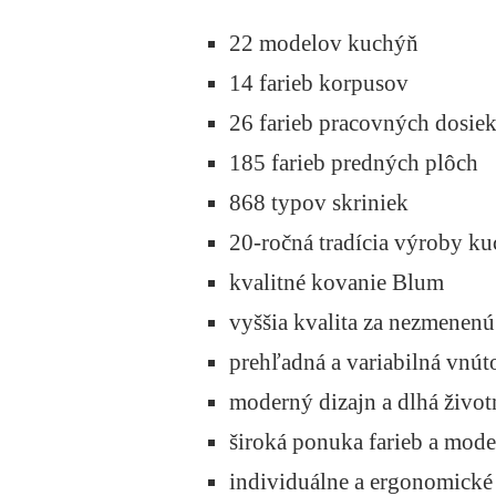
22 modelov kuchýň
14 farieb korpusov
26 farieb pracovných dosie
185 farieb predných plôch
868 typov skriniek
20-ročná tradícia výroby k
kvalitné kovanie Blum
vyššia kvalita za nezmenenú
prehľadná a variabilná vnú
moderný dizajn a dlhá život
široká ponuka farieb a mod
individuálne a ergonomické 