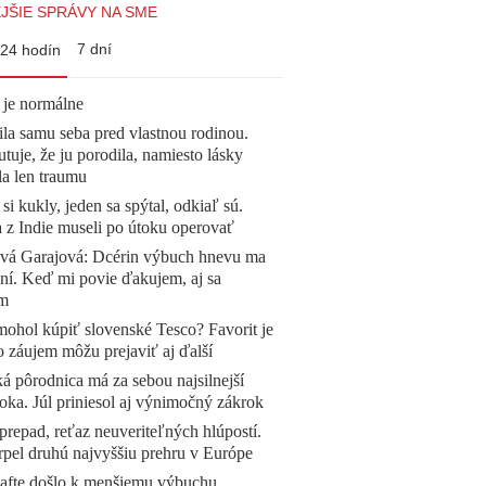
JŠIE SPRÁVY NA SME
7 dní
24 hodín
 je normálne
la samu seba pred vlastnou rodinou.
tuje, že ju porodila, namiesto lásky
la len traumu
 si kukly, jeden sa spýtal, odkiaľ sú.
a z Indie museli po útoku operovať
ová Garajová: Dcérin výbuch hnevu ma
ní. Keď mi povie ďakujem, aj sa
ím
mohol kúpiť slovenské Tesco? Favorit je
o záujem môžu prejaviť aj ďalší
á pôrodnica má za sebou najsilnejší
oka. Júl priniesol aj výnimočný zákrok
prepad, reťaz neuveriteľných hlúpostí.
pel druhú najvyššiu prehru v Európe
afte došlo k menšiemu výbuchu.