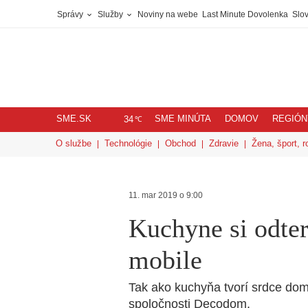
Správy
Služby
Noviny na webe
Last Minute Dovolenka
Slov
SME.SK
SME MINÚTA
DOMOV
REGIÓN
℃
34
O službe
Technológie
Obchod
Zdravie
Žena, šport, r
11. mar 2019 o 9:00
Kuchyne si odter
mobile
Tak ako kuchyňa tvorí srdce dom
spoločnosti Decodom.