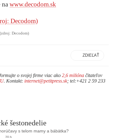
e na
www.decodom.sk
(zdroj: Decodom)
ZDIEĽAŤ
formujte o svojej firme viac ako
2,6 milióna
čitateľov
TU
. Kontakt:
internet@petitpress.sk
; tel:+421 2 59 233
ké šestonedelie
 horúčavy s telom mamy a bábätka?
20 h