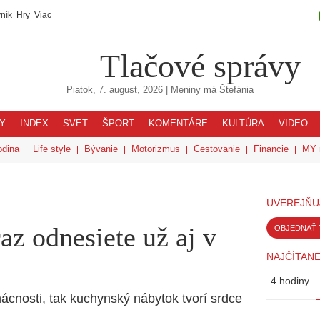
ník
Hry
Viac
Tlačové správy
Piatok, 7. august, 2026
| Meniny má
Štefánia
Y
INDEX
SVET
ŠPORT
KOMENTÁRE
KULTÚRA
VIDEO
odina
Life style
Bývanie
Motorizmus
Cestovanie
Financie
MY 
UVEREJŇU
az odnesiete už aj v
OBJEDNAŤ 
NAJČÍTANE
4 hodiny
ácnosti, tak kuchynský nábytok tvorí srdce