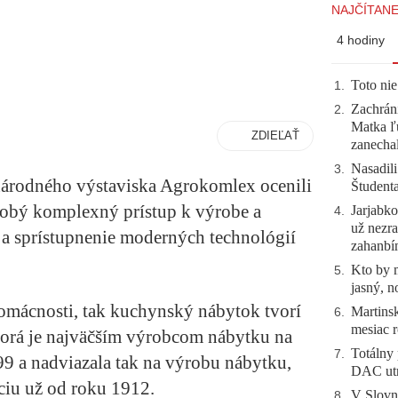
NAJČÍTANE
4 hodiny
Toto nie
1
.
Zachráni
2
.
Matka ľu
ZDIEĽAŤ
zanecha
Nasadili
3
.
národného výstaviska Agrokomlex ocenili
Študent
obý komplexný prístup k výrobe a
Jarjabk
4
.
už nezra
a sprístupnenie moderných technológií
zahanb
Kto by 
5
.
jasný, n
omácnosti, tak kuchynský nábytok tvorí
Martinsk
6
.
mesiac r
torá je najväčším výrobcom nábytku na
Totálny 
7
.
9 a nadviazala tak na výrobu nábytku,
DAC utr
ciu už od roku 1912.
V Slovn
8
.