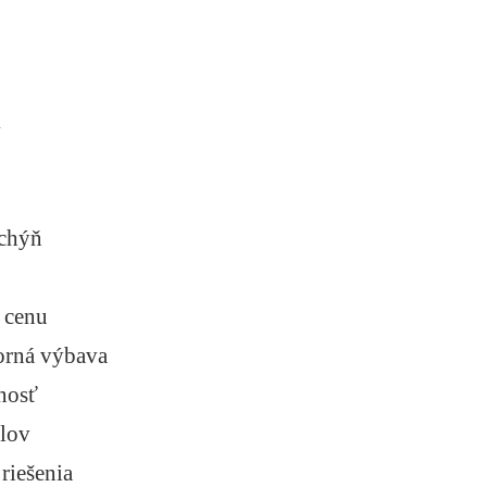
k
uchýň
 cenu
torná výbava
nosť
elov
riešenia