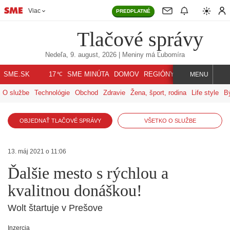
Viac
PREDPLATNÉ
Tlačové správy
Nedeľa, 9. august, 2026
| Meniny má
Ľubomíra
℃
SME.SK
SME MINÚTA
DOMOV
REGIÓNY
INDEX
SVET
17
MENU
O službe
Technológie
Obchod
Zdravie
Žena, šport, rodina
Life style
B
OBJEDNAŤ TLAČOVÉ SPRÁVY
VŠETKO O SLUŽBE
13. máj 2021 o 11:06
Ďalšie mesto s rýchlou a
kvalitnou donáškou!
Wolt štartuje v Prešove
Inzercia