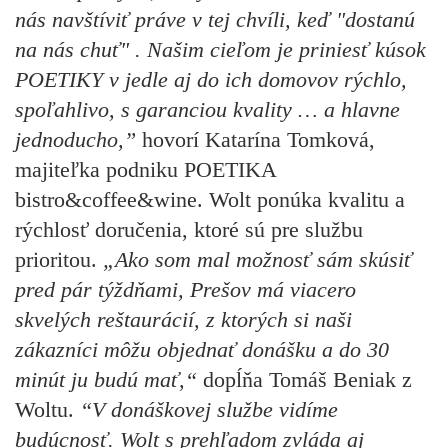
nás navštíviť práve v tej chvíli, keď "dostanú
na nás chuť" . Našim cieľom je priniesť kúsok
POETIKY v jedle aj do ich domovov rýchlo,
spoľahlivo, s garanciou kvality … a hlavne
jednoducho,”
hovorí
Katarína Tomková,
majiteľka podniku
POETIKA
bistro&coffee&wine.
Wolt ponúka kvalitu a
rýchlosť doručenia, ktoré sú pre službu
prioritou.
„Ako som mal možnosť sám skúsiť
pred pár týždňami, Prešov má viacero
skvelých reštaurácií, z ktorých si naši
zákazníci môžu objednať donášku a do 30
minút ju budú mať,“
dopĺňa
Tomáš Beniak
z
Woltu.
“V donáškovej službe vidíme
budúcnosť. Wolt s prehľadom zvláda aj