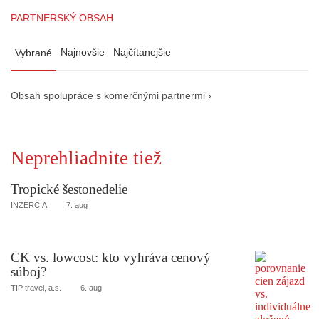
PARTNERSKÝ OBSAH
Najnovšie
Najčítanejšie
Vybrané
Obsah spolupráce s komerčnými partnermi ›
Neprehliadnite tiež
Tropické šestonedelie
INZERCIA
7. aug
CK vs. lowcost: kto vyhráva cenový
súboj?
TIP travel, a.s.
6. aug