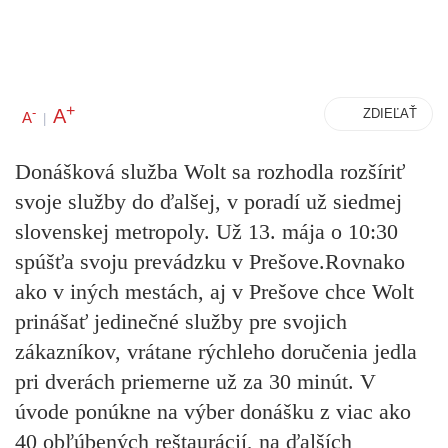
+
A
-
ZDIEĽAŤ
A
|
Donášková služba Wolt sa rozhodla rozšíriť
svoje služby do ďalšej, v poradí už siedmej
slovenskej metropoly. Už 13. mája o 10:30
spúšťa svoju prevádzku v Prešove.Rovnako
ako v iných mestách, aj v Prešove chce Wolt
prinášať jedinečné služby pre svojich
zákazníkov, vrátane rýchleho doručenia jedla
pri dverách priemerne už za 30 minút. V
úvode ponúkne na výber donášku z viac ako
40 obľúbených reštaurácií, na ďalších