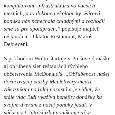
komplikovanú infraštruktúru vo väčších
mestách, a to dokonca ekologicky. Férová
ponuka nás nenechala chladnými a rozhodli
sme sa pre spoluprácu,”
popisuje majiteľ
reštaurácie Diktator Restaurant,
Maroš
Debreceni.
S príchodom Woltu štartuje v Prešove donášku
aj obľúbená sieť reštaurácií rýchleho
občerstvenia
McDonald’s.
„Obľúbenosť našej
doručovacej služby McDelivery medzi
zákazníkmi naďalej narastá a je vidieť, že
stále viac ľudí využíva benefity donášky ku
svojim dverám z našej ponuky jedál. V
súčasnosti túto službu ponúkame už v