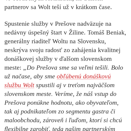
partnerov sa Wolt teší už v krátkom čase.
Spustenie služby v Prešove nadväzuje na
nedávny úspešný štart v Žiline.
Tomáš Beniak,
generálny riaditeľ Woltu na Slovensku,
neskrýva svoju radosť zo zahájenia kvalitnej
donáškovej služby v ďalšom slovenskom
meste:
„Do Prešova sme sa veľmi tešili. Bolo
už načase, aby sme
obľúbenú donáškovú
službu Wolt
spustili aj v treťom najväčšom
slovenskom meste. Veríme, že náš vstup do
Prešova ponúkne hodnotu, ako obyvateľom,
tak aj podnikateľom zo segmentu gastra či
maloobchodu, zároveň i ľuďom, ktorí si chcú
flexibilne zarobiť, teda našim partnerským