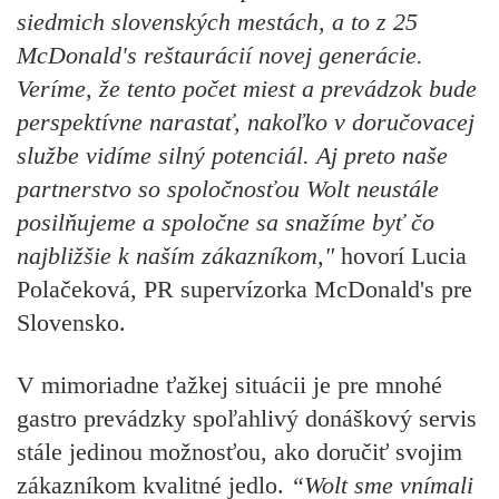
siedmich slovenských mestách, a to z 25
McDonald's reštaurácií novej generácie.
Veríme, že tento počet miest a prevádzok bude
perspektívne narastať, nakoľko v doručovacej
službe vidíme silný potenciál. Aj preto naše
partnerstvo so spoločnosťou Wolt neustále
posilňujeme a spoločne sa snažíme byť čo
najbližšie k naším zákazníkom,"
hovorí
Lucia
Polačeková,
PR supervízorka McDonald's pre
Slovensko.
V mimoriadne ťažkej situácii je pre mnohé
gastro prevádzky spoľahlivý donáškový servis
stále jedinou možnosťou, ako doručiť svojim
zákazníkom kvalitné jedlo.
“Wolt sme vnímali