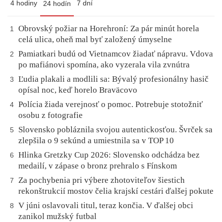
4 hodiny
7 dní
24 hodín
Obrovský požiar na Horehroní: Za pár minút horela
1
celá ulica, oheň mal byť založený úmyselne
Pamiatkari budú od Vietnamcov žiadať nápravu. Vdova
2
po mafiánovi spomína, ako vyzerala vila zvnútra
Ľudia plakali a modlili sa: Bývalý profesionálny hasič
3
opísal noc, keď horelo Braväcovo
Polícia žiada verejnosť o pomoc. Potrebuje stotožniť
4
osobu z fotografie
Slovensko pobláznila svojou autentickosťou. Švrček sa
5
zlepšila o 9 sekúnd a umiestnila sa v TOP 10
Hlinka Gretzky Cup 2026: Slovensko odchádza bez
6
medailí, v zápase o bronz prehralo s Fínskom
Za pochybenia pri výbere zhotoviteľov šiestich
7
rekonštrukcií mostov čelia krajskí cestári ďalšej pokute
V júni oslavovali titul, teraz končia. V ďalšej obci
8
zanikol mužský futbal