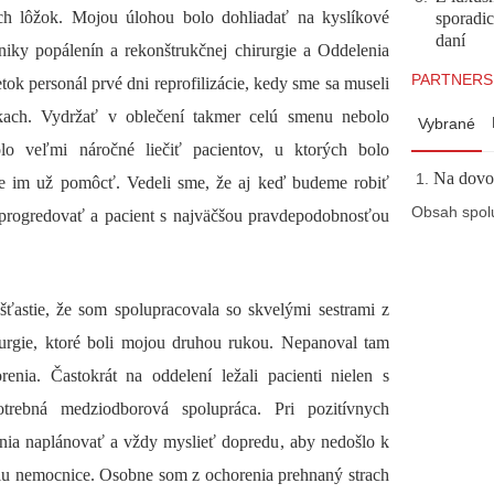
h lôžok. Mojou úlohou bolo dohliadať na kyslíkové
sporadi
daní
niky popálenín a rekonštrukčnej chirurgie a Oddelenia
PARTNERS
tok personál prvé dni reprofilizácie, kedy sme sa museli
ach. Vydržať v oblečení takmer celú smenu nebolo
Vybrané
lo veľmi náročné liečiť pacientov, u ktorých bolo
Na dovol
me im už pomôcť. Vedeli sme, že aj keď budeme robiť
Obsah spol
e progredovať a pacient s najväčšou pravdepodobnosťou
astie, že som spolupracovala so skvelými sestrami z
rurgie, ktoré boli mojou druhou rukou. Nepanoval tam
renia. Častokrát na oddelení ležali pacienti nielen s
otrebná medziodborová spolupráca. Pri pozitívnych
enia naplánovať a vždy myslieť dopredu, aby nedošlo k
álu nemocnice. Osobne som z ochorenia prehnaný strach