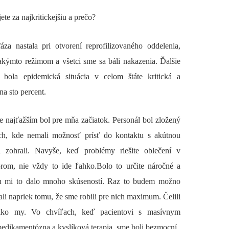
ete za najkritickejšiu a prečo?
za nastala pri otvorení reprofilizovaného oddelenia,
takýmto režimom a všetci sme sa báli nakazenia. Ďalšie
bola epidemická situácia v celom štáte kritická a
na sto percent.
najťažším bol pre mňa začiatok. Personál bol zložený
ých, kde nemali možnosť prísť do kontaktu s akútnou
 zohrali. Navyše, keď problémy riešite oblečení v
orom, nie vždy to ide ľahko.Bolo to určite náročné a
omu mi to dalo mnoho skúseností. Raz to budem možno
li napriek tomu, že sme robili pre nich maximum. Čelili
e ako my. Vo chvíľach, keď pacientovi s masívnym
ikamentózna a kyslíková terapia, sme boli bezmocní.