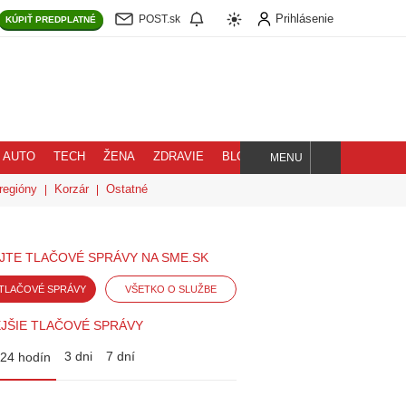
Prihlásenie
POST.sk
KÚPIŤ
PREDPLATNÉ
AUTO
TECH
ŽENA
ZDRAVIE
BLOG
MENU
Hľadaj
regióny
Korzár
Ostatné
JTE TLAČOVÉ SPRÁVY NA SME.SK
TLAČOVÉ SPRÁVY
VŠETKO O SLUŽBE
JŠIE TLAČOVÉ SPRÁVY
3 dni
7 dní
24 hodín