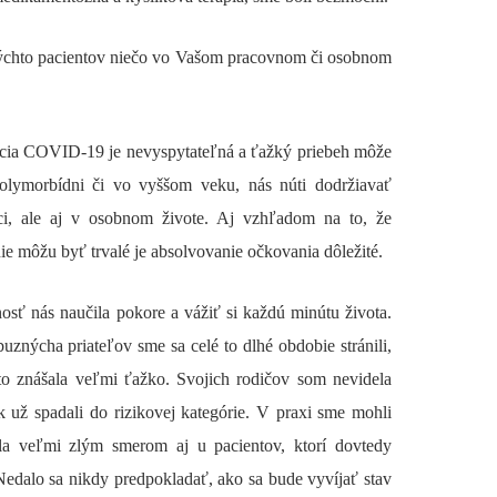
 týchto pacientov niečo vo Vašom pracovnom či osobnom
kcia COVID-19 je nevyspytateľná a ťažký priebeh môže
polymorbídni či vo vyššom veku, nás núti dodržiavať
áci, ale aj v osobnom živote. Aj vzhľadom na to, že
môžu byť trvalé je absolvovanie očkovania dôležité.
ť nás naučila pokore a vážiť si každú minútu života.
buznýcha priateľov sme sa celé to dlhé obdobie stránili,
to znášala veľmi ťažko. Svojich rodičov som nevidela
 už spadali do rizikovej kategórie. V praxi sme mohli
ula veľmi zlým smerom aj u pacientov, ktorí dovtedy
edalo sa nikdy predpokladať, ako sa bude vyvíjať stav