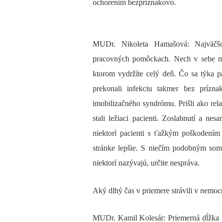
ochorením bezpríznakovo.
MUDr. Nikoleta Hamašová: Najväčš
pracovných pomôckach. Nech v sebe mát
ktorom vydržíte celý deň. Čo sa týka p
prekonali infekciu takmer bez prízna
imobilizačného syndrómu. Prišli ako rel
stali ležiaci pacienti. Zoslabnutí a ne
niektorí pacienti s ťažkým poškodením 
stránke lepšie. S niečím podobným som 
niektorí nazývajú, určite nespráva.
Aký dlhý čas v priemere strávili v nemocni
MUDr. Kamil Kolesár: Priemerná dĺžka 