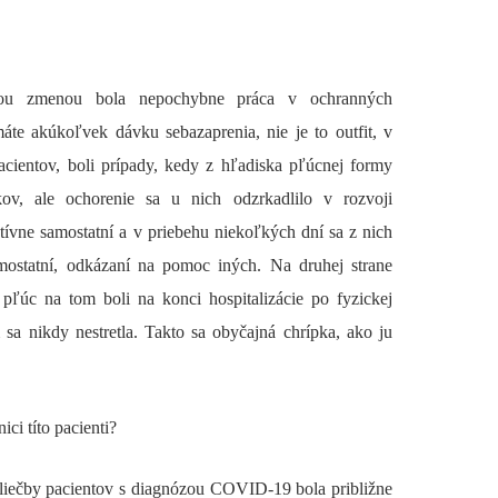
ou zmenou bola nepochybne práca v ochranných
e akúkoľvek dávku sebazaprenia, nie je to outfit, v
acientov, boli prípady, kedy z hľadiska pľúcnej formy
kov, ale ochorenie sa u nich odzrkadlilo v rozvoji
atívne samostatní a v priebehu niekoľkých dní sa z nich
samostatní, odkázaní na pomoc iných. Na druhej strane
pľúc na tom boli na konci hospitalizácie po fyzickej
sa nikdy nestretla. Takto sa obyčajná chrípka, ako ju
ci títo pacienti?
liečby pacientov s diagnózou COVID-19 bola približne