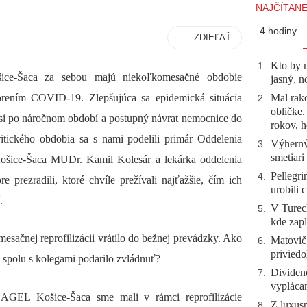
NAJČÍTANE
4 hodiny
ZDIEĽAŤ
Kto by 
1
.
ce-Šaca za sebou majú niekoľkomesačné obdobie
jasný, n
Mal rako
chorením COVID-19. Zlepšujúca sa epidemická situácia
2
.
obličke
si po náročnom období a postupný návrat nemocnice do
rokov, h
itického obdobia sa s nami podelili primár Oddelenia
Výherný 
3
.
smetiari
ice-Šaca MUDr. Kamil Kolesár a lekárka oddelenia
Pellegri
4
.
rezradili, ktoré chvíle prežívali najťažšie, čím ich
urobili 
.
V Tureck
5
.
kde zapl
esačnej reprofilizácii vrátilo do bežnej prevádzky. Ako
Matovič
6
.
priviedo
 spolu s kolegami podarilo zvládnuť?
Dividen
7
.
vyplácan
GEL Košice-Šaca sme mali v rámci reprofilizácie
Z luxusn
8
.