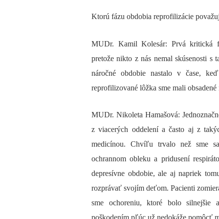
Ktorú fázu obdobia reprofilizácie považuj
MUDr. Kamil Kolesár: Prvá kritická fá
pretože nikto z nás nemal skúsenosti s 
náročné obdobie nastalo v čase, keď 
reprofilizované lôžka sme mali obsadené 
MUDr. Nikoleta Hamašová: Jednoznačne 
z viacerých oddelení a často aj z tak
medicínou. Chvíľu trvalo než sme sa
ochrannom obleku a pridusení respirát
depresívne obdobie, ale aj napriek t
rozprávať svojím deťom. Pacienti zomiera
sme ochoreniu, ktoré bolo silnejši
poškodením pľúc už nedokáže pomôcť med