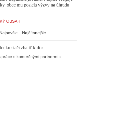
cky, obec mu posiela výzvy na úhradu
KÝ OBSAH
Najnovšie
Najčítanejšie
enku stačí zbaliť kufor
upráce s komerčnými partnermi ›