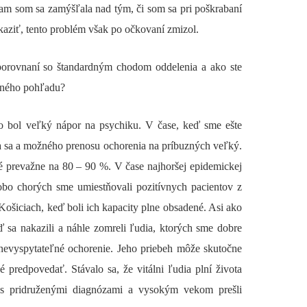
tam som sa zamýšľala nad tým, či som sa pri poškrabaní
kaziť, tento problém však po očkovaní zmizol.
porovnaní so štandardným chodom oddelenia a ako ste
obného pohľadu?
 bol veľký nápor na psychiku. V čase, keď sme ešte
ia sa a možného prenosu ochorenia na príbuzných veľký.
é prevažne na 80 – 90 %. V čase najhoršej epidemickej
obo chorých sme umiestňovali pozitívnych pacientov z
ošiciach, keď boli ich kapacity plne obsadené. Asi ako
eď sa nakazili a náhle zomreli ľudia, ktorých sme dobre
nevyspytateľné ochorenie. Jeho priebeh môže skutočne
é predpovedať. Stávalo sa, že vitálni ľudia plní života
 s pridruženými diagnózami a vysokým vekom prešli