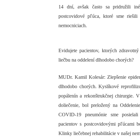
14 dní, avšak často sa pridružili in
postcovidové pľúca, ktoré sme riešil
nemocniciach.
Evidujete pacientov, ktorých zdravot
liečbu na oddelení dlhodobo chorých?
MUDr. Kamil Kolesár: Zlepšenie epidem
dlhodobo chorých. Kyslíkové reprofili
popálenín a rekonštrukčnej chirurgie. 
doliečenie, bol preložený na Oddelen
COVID-19 pneumónie sme posielali
pacientov s postcovidovými pľúcami bol
Klinky liečebnej rehabilitácie v našej ne