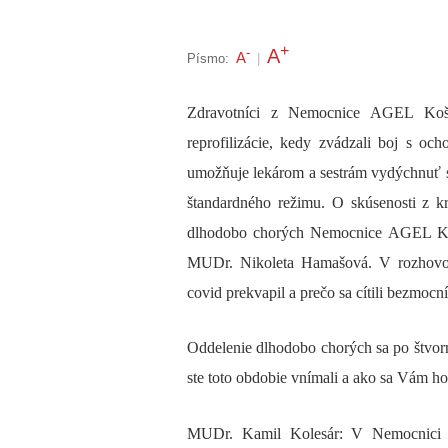
+
A
-
A
Písmo:
|
Zdravotníci z Nemocnice AGEL Koši
reprofilizácie, kedy zvádzali boj s o
umožňuje lekárom a sestrám vydýchnuť 
štandardného režimu. O skúsenosti z kr
dlhodobo chorých Nemocnice AGEL Koš
MUDr. Nikoleta Hamašová. V rozhovore p
covid prekvapil a prečo sa cítili bezmocní
Oddelenie dlhodobo chorých sa po štvorm
ste toto obdobie vnímali a ako sa Vám ho
MUDr. Kamil Kolesár: V Nemocnici A