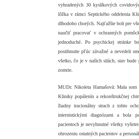
vyhradených 30 kyslíkových covidovýc
lôžka v rámci Septického oddelenia Kli
dlhodobo chorých. Najťažšie boli pre vše
naučiť pracovať v ochranných pomôck
jednoduché. Po psychickej stránke bo
postihnutie pľúc závažné a nevedeli s
všetko, čo je v našich silách, stav bud
zomrie.
MUDr. Nikoleta Hamašová: Mala som šť
Kliniky popálenín a rekonštrukčnej chi
žiadny iracionálny strach z tohto ocho
internistickými diagnózami a bola p
pacientoch je nevyhnutné všetky vyšetr
ohrozeniu ostatných pacientov a person