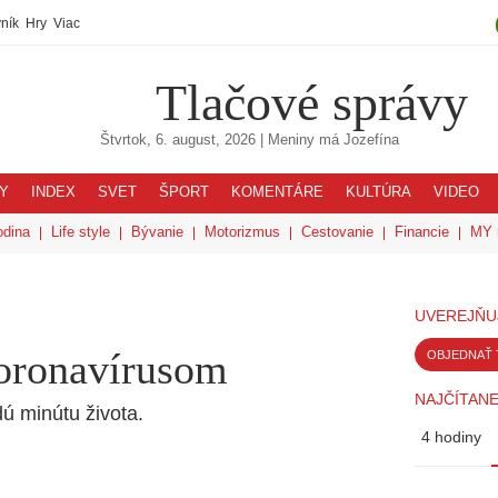
ník
Hry
Viac
Tlačové správy
Štvrtok, 6. august, 2026
| Meniny má
Jozefína
Y
INDEX
SVET
ŠPORT
KOMENTÁRE
KULTÚRA
VIDEO
odina
Life style
Bývanie
Motorizmus
Cestovanie
Financie
MY 
UVEREJŇU
koronavírusom
OBJEDNAŤ 
NAJČÍTANE
dú minútu života.
4 hodiny