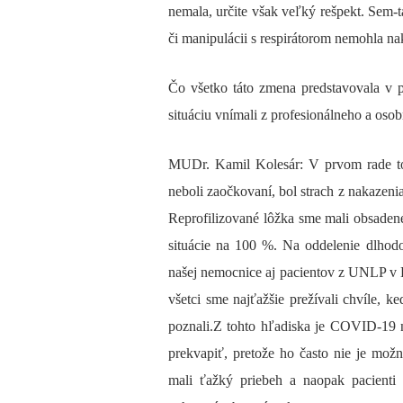
nemala, určite však veľký rešpekt. Sem-
či manipulácii s respirátorom nemohla na
Čo všetko táto zmena predstavovala v 
situáciu vnímali z profesionálneho a os
MUDr. Kamil Kolesár: V prvom rade to
neboli zaočkovaní, bol strach z nakazen
Reprofilizované lôžka sme mali obsaden
situácie na 100 %. Na oddelenie dlhod
našej nemocnice aj pacientov z UNLP v K
všetci sme najťažšie prežívali chvíle, k
poznali.Z tohto hľadiska je COVID-19 
prekvapiť, pretože ho často nie je možn
mali ťažký priebeh a naopak pacienti