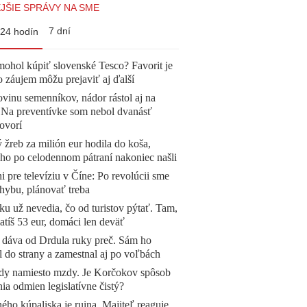
JŠIE SPRÁVY NA SME
7 dní
24 hodín
mohol kúpiť slovenské Tesco? Favorit je
o záujem môžu prejaviť aj ďalší
vinu semenníkov, nádor rástol aj na
. Na preventívke som nebol dvanásť
ovorí
žreb za milión eur hodila do koša,
 ho po celodennom pátraní nakoniec našli
ni pre televíziu v Číne: Po revolúcii sme
chybu, plánovať treba
u už nevedia, čo od turistov pýtať. Tam,
atíš 53 eur, domáci len deväť
 dáva od Drdula ruky preč. Sám ho
l do strany a zamestnal aj po voľbách
dy namiesto mzdy. Je Korčokov spôsob
ia odmien legislatívne čistý?
ého kúpaliska je ruina. Majiteľ reaguje