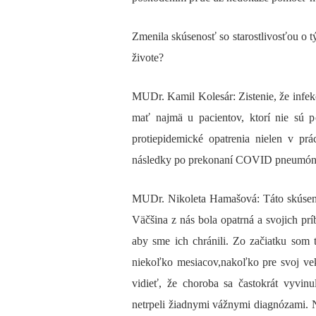
Zmenila skúsenosť so starostlivosťou o
živote?
MUDr. Kamil Kolesár: Zistenie, že infe
mať najmä u pacientov, ktorí nie sú 
protiepidemické opatrenia nielen v pr
následky po prekonaní COVID pneumónie 
MUDr. Nikoleta Hamašová: Táto skúsenos
Väčšina z nás bola opatrná a svojich prí
aby sme ich chránili. Zo začiatku som 
niekoľko mesiacov,nakoľko pre svoj vek
vidieť, že choroba sa častokrát vyvin
netrpeli žiadnymi vážnymi diagnózami. N