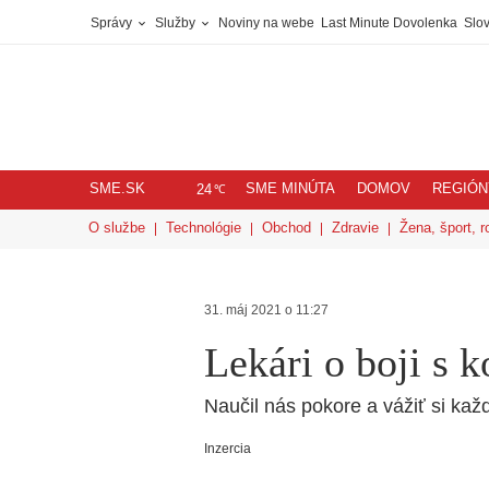
Správy
Služby
Noviny na webe
Last Minute Dovolenka
Slov
SME.SK
SME MINÚTA
DOMOV
REGIÓN
℃
24
O službe
Technológie
Obchod
Zdravie
Žena, šport, r
31. máj 2021 o 11:27
Lekári o boji s 
Naučil nás pokore a vážiť si kaž
Inzercia