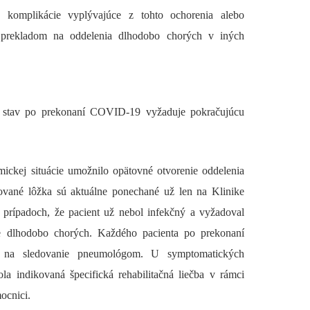
é komplikácie vyplývajúce z tohto ochorenia alebo
i prekladom na oddelenia dlhodobo chorých v iných
ný stav po prekonaní COVID-19 vyžaduje pokračujúcu
ickej situácie umožnilo opätovné otvorenie oddelenia
zované lôžka sú aktuálne ponechané už len na Klinike
V prípadoch, že pacient už nebol infekčný a vyžadoval
ie dlhodobo chorých. Každého pacienta po prekonaní
 na sledovanie pneumológom. U symptomatických
a indikovaná špecifická rehabilitačná liečba v rámci
mocnici.