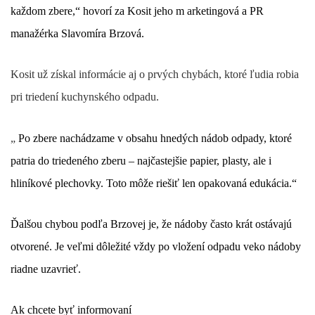
každom zbere,“ hovorí za Kosit jeho m
arketingová a PR
manažérka Slavomíra Brzová.
Kosit už získal informácie aj o prvých chybách, ktoré ľudia robia
pri triedení kuchynského odpadu.
„
Po zbere nachádzame v obsahu hnedých nádob odpady, ktoré
patria do triedeného zberu – najčastejšie papier, plasty, ale i
hliníkové plechovky. Toto môže riešiť len opakovaná edukácia.“
Ďalšou chybou podľa Brzovej je, že nádoby často krát ostávajú
otvorené. Je veľmi dôležité vždy po vložení odpadu veko nádoby
riadne uzavrieť.
Ak chcete byť informovaní