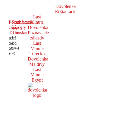
Dovolenka
Reštaurácie
Last
Poznávacie
Poznávacie
Minute
zájazdy
zájazdy
Dovolenka
Taliansko
Turecko
Poznávacie
už
už
zájazdy
od
od
Last
699
599
Minute
€
€
Turecko
Dovolenka
Maldivy
Last
Minute
Egypt