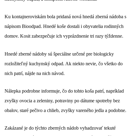
Ku kontajneroviskám bola pridaná nová hnedá zberná nádoba s
nápisom Bioodpad. Hnedé koše dostali i obyvatelia rodinných
domov. Kosit zabezpečuje ich vyprázdnenie tri razy týždenne.
Hnedé zberné nádoby sú špeciálne určené pre biologicky
rozložiteľný kuchynský odpad. Ak niekto nevie, čo všetko do
nich patrí, nájde na nich návod.
Nálepka podrobne informuje, čo do tohto koša patrí, napríklad
zvyšky ovocia a zeleniny, potraviny po dátume spotreby bez
obalov, staré pečivo a chlieb, zvyšky vareného jedla a podobne.
Zakázané je do týchto zberných nádob vyhadzovať tekuté