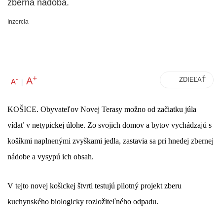
zberná nádoba.
Inzercia
+
A
-
ZDIEĽAŤ
A
|
KOŠICE. Obyvateľov Novej Terasy možno od začiatku júla
vídať v netypickej úlohe. Zo svojich domov a bytov vychádzajú s
košíkmi naplnenými zvyškami jedla, zastavia sa pri hnedej zbernej
nádobe a vysypú ich obsah.
V tejto novej košickej štvrti testujú pilotný projekt zberu
kuchynského biologicky rozložiteľného odpadu.