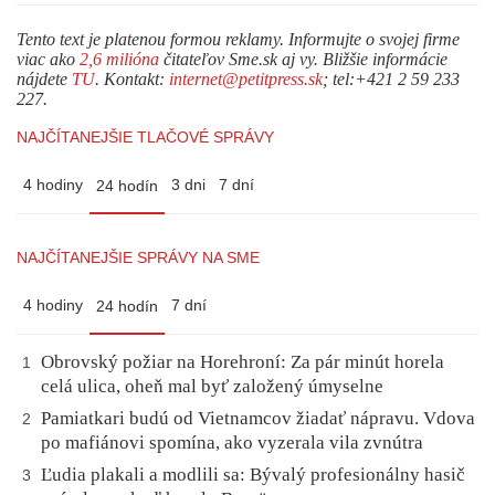
Tento text je platenou formou reklamy. Informujte o svojej firme
viac ako
2,6 milióna
čitateľov Sme.sk aj vy. Bližšie informácie
nájdete
TU
. Kontakt:
internet@petitpress.sk
; tel:+421 2 59 233
227.
NAJČÍTANEJŠIE TLAČOVÉ SPRÁVY
4 hodiny
3 dni
7 dní
24 hodín
NAJČÍTANEJŠIE SPRÁVY NA SME
4 hodiny
7 dní
24 hodín
Obrovský požiar na Horehroní: Za pár minút horela
1
celá ulica, oheň mal byť založený úmyselne
Pamiatkari budú od Vietnamcov žiadať nápravu. Vdova
2
po mafiánovi spomína, ako vyzerala vila zvnútra
Ľudia plakali a modlili sa: Bývalý profesionálny hasič
3