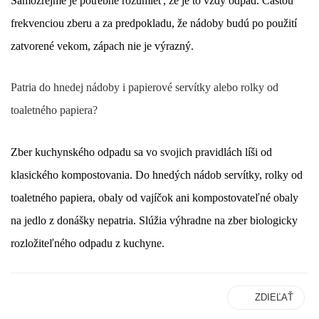
Samozrejme je potrebné rozumieť, že je to vždy odpad. Častou
frekvenciou zberu a za predpokladu, že nádoby budú po použití
zatvorené vekom, zápach nie je výrazný.
Patria do hnedej nádoby i papierové servítky alebo rolky od
toaletného papiera?
Zber kuchynského odpadu sa vo svojich pravidlách líši od
klasického kompostovania. Do hnedých nádob servítky, rolky od
toaletného papiera, obaly od vajíčok ani kompostovateľné obaly
na jedlo z donášky nepatria. Slúžia
výhradne
na zber biologicky
rozložiteľného odpadu z kuchyne.
ZDIEĽAŤ