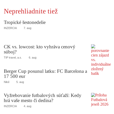
Neprehliadnite tiež
Tropické šestonedelie
INZERCIA
7. aug
CK vs. lowcost: kto vyhráva cenový
súboj?
TIP travel, a.s.
6. aug
Berger Cup posunul latku: FC Barcelona a
17 500 eur
Niké
5. aug
Vyžrebovanie futbalových súťaží: Kedy
hrá vaše mesto či dedina?
INZERCIA
4. aug