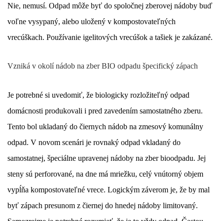
Nie, nemusí. Odpad môže byť do spoločnej zberovej nádoby buď
voľne vysypaný, alebo uložený v kompostovateľných
vrecúškach. Používanie igelitových vrecúšok a tašiek je zakázané.
Vzniká v okolí nádob na zber BIO odpadu špecifický zápach
Je potrebné si uvedomiť, že biologicky rozložiteľný odpad
domácnosti produkovali i pred zavedením samostatného zberu.
Tento bol ukladaný do čiernych nádob na zmesový komunálny
odpad. V novom scenári je rovnaký odpad vkladaný do
samostatnej, špeciálne upravenej nádoby na zber bioodpadu. Jej
steny sú perforované, na dne má mriežku, celý vnútorný objem
vypĺňa kompostovateľné vrece. Logickým záverom je, že by mal
byť zápach presunom z čiernej do hnedej nádoby limitovaný.