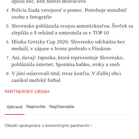
opísal noc, keď horelo Braväcovo
Polícia žiada verejnosť o pomoc. Potrebuje stotožniť
4
osobu z fotografie
Slovensko pobláznila svojou autentickosťou. Švrček sa
5
zlepšila o 9 sekúnd a umiestnila sa v TOP 10
Hlinka Gretzky Cup 2026: Slovensko odchádza bez
6
medailí, v zápase o bronz prehralo s Fínskom
Ani, davaj! Japonka, ktorá reprezentuje Slovensko,
7
pobláznila internet. Spomína babku, srnky a sneh
V júni oslavovali titul, teraz končia. V ďalšej obci
8
zanikol mužský futbal
PARTNERSKÝ OBSAH
Najnovšie
Najčítanejšie
Vybrané
Obsah spolupráce s komerčnými partnermi ›