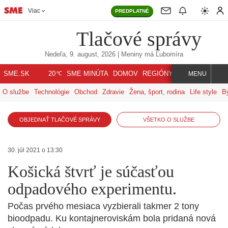
Viac
PREDPLATNÉ
Tlačové správy
Nedeľa, 9. august, 2026
| Meniny má
Ľubomíra
℃
SME.SK
SME MINÚTA
DOMOV
REGIÓNY
INDEX
SVET
20
MENU
O službe
Technológie
Obchod
Zdravie
Žena, šport, rodina
Life style
B
OBJEDNAŤ TLAČOVÉ SPRÁVY
VŠETKO O SLUŽBE
30. júl 2021 o 13:30
Košická štvrť je súčasťou
odpadového experimentu.
Počas prvého mesiaca vyzbierali takmer 2 tony
bioodpadu. Ku kontajneroviskám bola pridaná nová