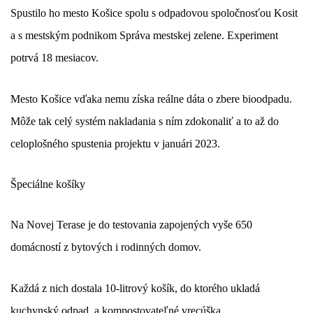
Spustilo ho mesto Košice spolu s odpadovou spoločnosťou Kosit
a s mestským podnikom Správa mestskej zelene. Experiment
potrvá 18 mesiacov.
Mesto Košice vďaka nemu získa reálne dáta o zbere bioodpadu.
Môže tak celý systém nakladania s ním zdokonaliť a to až do
celoplošného spustenia projektu v januári 2023.
Špeciálne košíky
Na Novej Terase je do testovania zapojených vyše 650
domácností z bytových i rodinných domov.
Každá z nich dostala 10-litrový košík, do ktorého ukladá
kuchynský odpad, a kompostovateľné vrecúška.