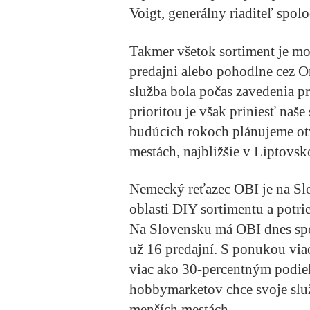
Voigt, generálny riaditeľ spol
Takmer všetok sortiment je mo
predajni alebo pohodlne cez 
služba bola počas zavedenia p
prioritou je však priniesť naš
budúcich rokoch plánujeme ot
mestách, najbližšie v Liptovs
Nemecký reťazec OBI je na Sl
oblasti DIY sortimentu a potri
Na Slovensku má OBI dnes sp
už 16 predajní. S ponukou vi
viac ako 30-percentným podie
hobbymarketov chce svoje slu
menších mestách.