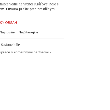
altka vedie na vrchol Kráľovej hole s
om. Otvoria ju ešte pred prestížnymi
i
KÝ OBSAH
Najnovšie
Najčítanejšie
 šestonedelie
upráce s komerčnými partnermi ›