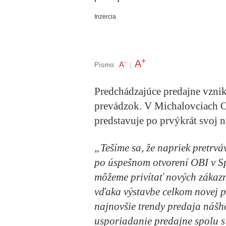
Inzercia
+
A
-
A
Písmo:
|
Predchádzajúce predajne vznik
prevádzok. V Michalovciach O
predstavuje po prvýkrát svoj 
„Tešíme sa, že napriek pretrv
po úspešnom otvorení OBI v Spi
môžeme privítať nových zákazn
vďaka výstavbe celkom novej p
najnovšie trendy predaja nášh
usporiadanie predajne spolu 