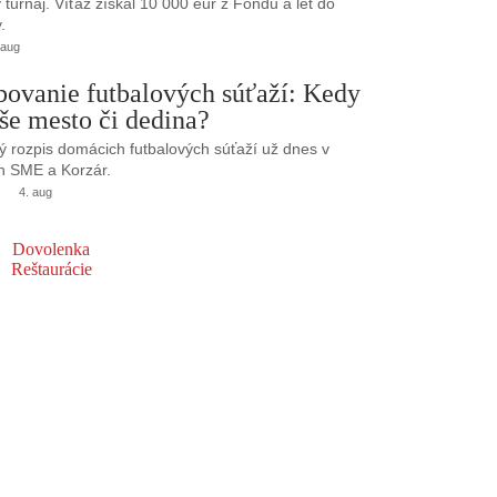
turnaj. Víťaz získal 10 000 eur z Fondu a let do
.
 aug
bovanie futbalových súťaží: Kedy
še mesto či dedina?
 rozpis domácich futbalových súťaží už dnes v
h SME a Korzár.
4. aug
Dovolenka
Reštaurácie