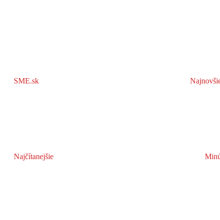
SME.sk
Najnovši
Najčítanejšie
Minú