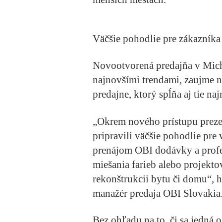
Väčšie pohodlie pre zákazníka
Novootvorená predajňa v Micha
najnovšími trendami, zaujme 
predajne, ktorý spĺňa aj tie na
„Okrem nového prístupu preze
pripravili väčšie pohodlie pre 
prenájom OBI dodávky a profes
miešania farieb alebo projekto
rekonštrukcii bytu či domu“, 
manažér predaja OBI Slovakia
Bez ohľadu na to, či sa jedná 