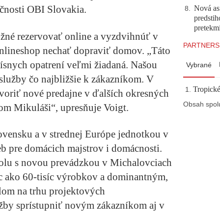
očnosti OBI Slovakia.
Nová asf
8
.
predstih
pretekm
žné rezervovať online a vyzdvihnúť v
PARTNERS
Onlineshop nechať dopraviť domov. „Táto
rísnych opatrení veľmi žiadaná. Našou
Vybrané
e služby čo najbližšie k zákazníkom. V
Tropické
voriť nové predajne v ďalších okresných
Obsah spol
kom Mikuláši“, upresňuje Voigt.
ovensku a v strednej Európe jednotkou v
eb pre domácich majstrov i domácnosti.
olu s novou prevádzkou v Michalovciach
ac ako 60-tisíc výrobkov a dominantným,
lom na trhu projektových
žby sprístupniť novým zákazníkom aj v