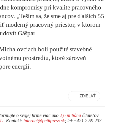
adne kompromisy pri kvalite pracovného
ancov. „Teším sa, že sme aj pre ďalších 55
iť moderný pracovný priestor, v ktorom
Ľudovít Gášpar.
 Michalovciach boli použité stavebné
ivotnému prostrediu, ktoré zároveň
ore energií.
ZDIEĽAŤ
formujte o svojej firme viac ako
2,6 milióna
čitateľov
TU
. Kontakt:
internet@petitpress.sk
; tel:+421 2 59 233