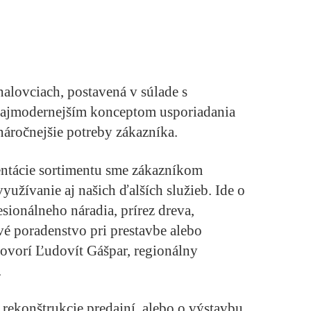
lovciach, postavená v súlade s
najmodernejším konceptom usporiadania
jnáročnejšie potreby zákazníka.
ntácie sortimentu sme zákazníkom
využívanie aj našich ďalších služieb. Ide o
ionálneho náradia, prírez dreva,
vé poradenstvo pri prestavbe alebo
hovorí Ľudovít Gášpar, regionálny
.
o rekonštrukcie predajní, alebo o výstavbu