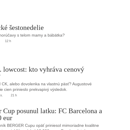
ké šestonedelie
 horúčavy s telom mamy a bábätka?
12 h
. lowcost: kto vyhráva cenový
?
 CK, alebo dovolenka na vlastnú päsť? Augustové
e cien prinieslo prekvapivý výsledok.
.s.
21 h
r Cup posunul latku: FC Barcelona a
0 eur
ník BERGER Cupu opäť priniesol mimoriadne kvalitne