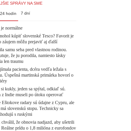
JŠIE SPRÁVY NA SME
7 dní
24 hodín
 je normálne
mohol kúpiť slovenské Tesco? Favorit je
o záujem môžu prejaviť aj ďalší
la samu seba pred vlastnou rodinou.
tuje, že ju porodila, namiesto lásky
la len traumu
ímala pacienta, dcéra vedľa ležala s
u. Úspešná martinská primárka hovorí o
iéry
 si kukly, jeden sa spýtal, odkiaľ sú.
a z Indie museli po útoku operovať
 Eštokove radary sú údajne z Cypru, ale
 má slovenskú stopu. Technicky sa
zhodujú s ruskými
 chválil, že obnovia nadjazd, aby ušetrili
e. Reálne prídu o 1,8 milióna z eurofondov