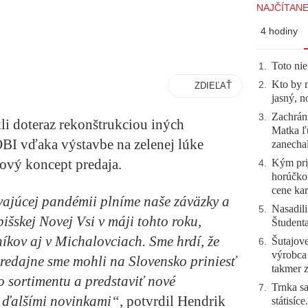
NAJČÍTANE
4 hodiny
Toto nie
1
.
Kto by 
2
.
ZDIEĽAŤ
jasný, n
Zachráni
3
.
li doteraz rekonštrukciou iných
Matka ľu
BI vďaka výstavbe na zelenej lúke
zanecha
nový koncept predaja.
Kým prij
4
.
horúčko
cene kar
ávajúcej pandémii plníme naše záväzky a
Nasadili
5
.
šskej Novej Vsi v máji tohto roku,
Študent
íkov aj v Michalovciach. Sme hrdí, že
Šutajove
6
.
výrobca
redajne sme mohli na Slovensko priniesť
takmer 
o sortimentu a predstaviť nové
Trnka sa
7
.
s ďalšími novinkami“
, potvrdil Hendrik
státisíc