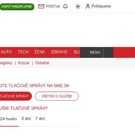
Prihlásenie
POST.sk
KÚPIŤ
PREDPLATNÉ
AUTO
TECH
ŽENA
ZDRAVIE
BLOG
MENU
Hľadaj
regióny
Korzár
Ostatné
JTE TLAČOVÉ SPRÁVY NA SME.SK
TLAČOVÉ SPRÁVY
VŠETKO O SLUŽBE
JŠIE TLAČOVÉ SPRÁVY
3 dni
7 dní
24 hodín