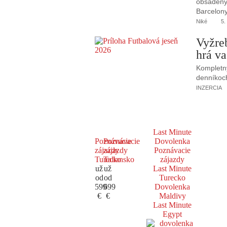
obsadený 
Barcelony
Niké
5.
Vyžre
hrá va
Kompletný
denníkoc
INZERCIA
Last Minute
Poznávacie
Poznávacie
Dovolenka
zájazdy
zájazdy
Poznávacie
Turecko
Taliansko
zájazdy
už
už
Last Minute
od
od
Turecko
599
699
Dovolenka
€
€
Maldivy
Last Minute
Egypt