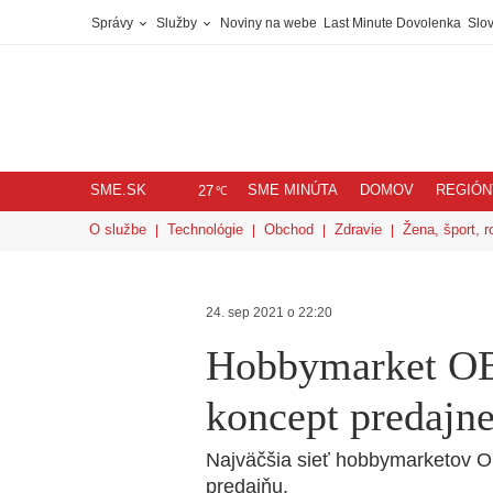
Správy
Služby
Noviny na webe
Last Minute Dovolenka
Slov
SME.SK
SME MINÚTA
DOMOV
REGIÓN
℃
27
O službe
Technológie
Obchod
Zdravie
Žena, šport, r
24. sep 2021 o 22:20
Hobbymarket OBI
koncept predajn
Najväčšia sieť hobbymarketov OB
predajňu.