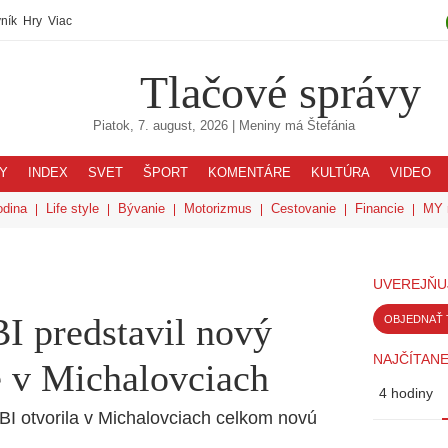
ník
Hry
Viac
Tlačové správy
Piatok, 7. august, 2026
| Meniny má
Štefánia
Y
INDEX
SVET
ŠPORT
KOMENTÁRE
KULTÚRA
VIDEO
odina
Life style
Bývanie
Motorizmus
Cestovanie
Financie
MY 
UVEREJŇU
 predstavil nový
OBJEDNAŤ 
NAJČÍTANE
e v Michalovciach
4 hodiny
I otvorila v Michalovciach celkom novú