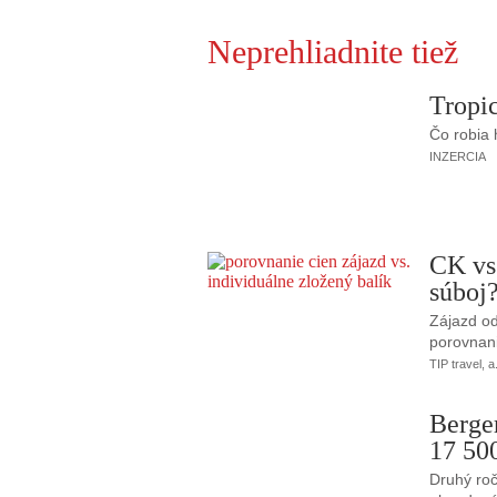
Neprehliadnite tiež
Tropic
Čo robia
INZERCIA
CK vs
súboj
Zájazd od
porovnani
TIP travel, a
Berge
17 50
Druhý roč