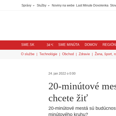
Správy
Služby
Noviny na webe
Last Minute Dovolenka
Slov
SME.SK
SME MINÚTA
DOMOV
REGIÓN
℃
34
O službe
Technológie
Obchod
Zdravie
Žena, šport, r
24. jan 2022 o 0:00
20-minútové mes
chcete žiť
20-minútové mestá sú budúcnosť.
minútového kruhu?