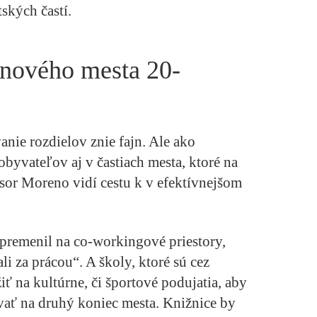
ských častí.
inového mesta 20-
nie rozdielov znie fajn. Ale ako
obyvateľov aj v častiach mesta, ktoré na
esor Moreno vidí cestu k v efektívnejšom
premenil na co-workingové priestory,
i za prácou“. A školy, ktoré sú cez
ť na kultúrne, či športové podujatia, aby
vať na druhý koniec mesta. Knižnice by