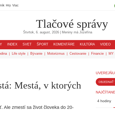
ník
Hry
Viac
Tlačové správy
Štvrtok, 6. august, 2026
| Meniny má
Jozefína
Y
INDEX
SVET
ŠPORT
KOMENTÁRE
KULTÚRA
VIDEO
odina
Life style
Bývanie
Motorizmus
Cestovanie
Financie
MY 
UVEREJŇU
tá: Mestá, v ktorých
OBJEDNAŤ 
NAJČÍTANE
4 hodiny
 Ale zmestí sa život človeka do 20-