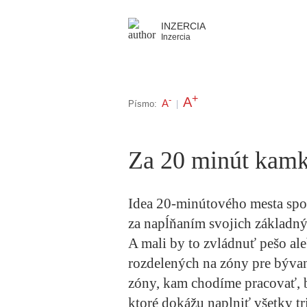
INZERCIA
Inzercia
+
A
-
A
Písmo:
|
Za 20 minút kam
Idea 20-minútového mesta spoč
za napĺňaním svojich základný
A mali by to zvládnuť pešo ale
rozdelených na zóny pre bývan
zóny, kam chodíme pracovať, b
ktoré dokážu naplniť všetky tr