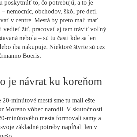
poskytnúť to, čo potrebujú, a to je
b – nemocníc, obchodov, škôl pre deti.
ať v centre. Mestá by preto mali mať
i vedieť žiť, pracovať aj tam tráviť voľný
stavaná nebola – sú tu časti kde sa len
alebo iba nakupuje. Niektoré štvrte sú cez
Ermanno Boeris.
o je návrat ku koreňom
 20-minútové mestá sme tu mali ešte
or Moreno vôbec narodil. V skutočnosti
 20-minútového mesta formovali samy a
svoje základné potreby napĺňali len v
 pešo.