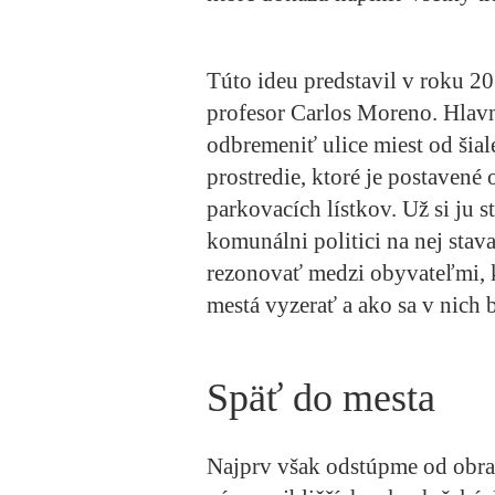
Túto ideu predstavil v roku 2
profesor Carlos Moreno. Hlav
odbremeniť ulice miest od šia
prostredie, ktoré je postavené
parkovacích lístkov. Už si ju s
komunálni politici na nej stav
rezonovať medzi obyvateľmi, k
mestá vyzerať a ako sa v nich 
Späť do mesta
Najprv však odstúpme od obrazu