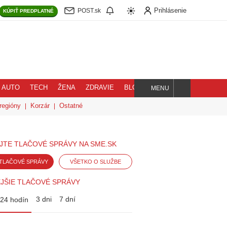
Prihlásenie
POST.sk
KÚPIŤ
PREDPLATNÉ
AUTO
TECH
ŽENA
ZDRAVIE
BLOG
MENU
Hľadaj
regióny
Korzár
Ostatné
JTE TLAČOVÉ SPRÁVY NA SME.SK
TLAČOVÉ SPRÁVY
VŠETKO O SLUŽBE
JŠIE TLAČOVÉ SPRÁVY
3 dni
7 dní
24 hodín