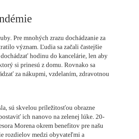
andémie
ruby. Pre mnohých zrazu dochádzanie za
ratilo význam. Ľudia sa začali častejšie
 dochádzať hodinu do kancelárie, len aby
ktorý si prinesú z domu. Rovnako sa
hádzať za nákupmi, vzdelaním, zdravotnou
la, sú skvelou príležitosťou obrazne
ostaviť ich nanovo na zelenej lúke. 20-
esora Morena okrem benefitov pre našu
nie rozdielov medzi obyvateľmi a