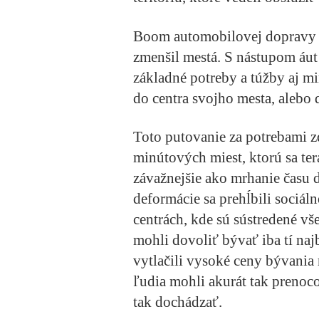
Boom automobilovej dopravy vš
zmenšil mestá. S nástupom áut 
základné potreby a túžby aj m
do centra svojho mesta, alebo
Toto putovanie za potrebami z
minútových miest, ktorú sa ter
závažnejšie ako mrhanie času 
deformácie sa prehĺbili sociál
centrách, kde sú sústredené vš
mohli dovoliť bývať iba tí na
vytlačili vysoké ceny bývania 
ľudia mohli akurát tak prenoc
tak dochádzať.