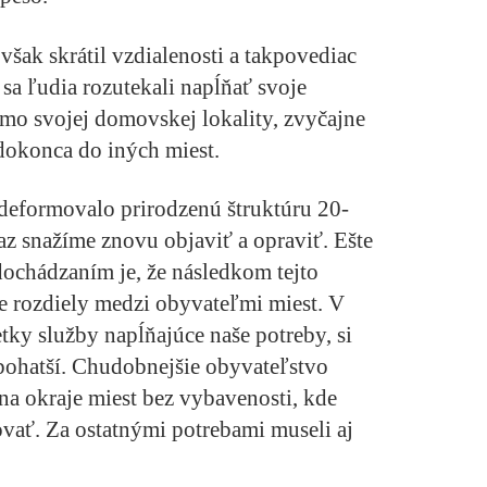
ak skrátil vzdialenosti a takpovediac
sa ľudia rozutekali napĺňať svoje
imo svojej domovskej lokality, zvyčajne
 dokonca do iných miest.
deformovalo prirodzenú štruktúru 20-
az snažíme znovu objaviť a opraviť. Ešte
dochádzaním je, že následkom tejto
ne rozdiely medzi obyvateľmi miest. V
etky služby napĺňajúce naše potreby, si
jbohatší. Chudobnejšie obyvateľstvo
na okraje miest bez vybavenosti, kde
ovať. Za ostatnými potrebami museli aj