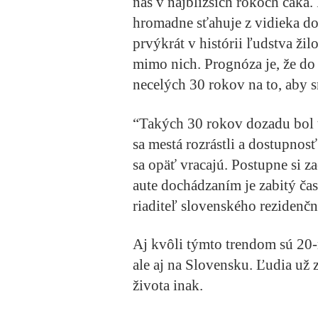
nás v najbližších rokoch čaká.
hromadne sťahuje z vidieka d
prvýkrát v histórii ľudstva žil
mimo nich. Prognóza je, že do
necelých 30 rokov na to, aby s
“Takých 30 rokov dozadu bol t
sa mestá rozrástli a dostupnosť
sa opäť vracajú. Postupne si z
aute dochádzaním je zabitý ča
riaditeľ slovenského rezidenč
Aj kvôli týmto trendom sú 20-
ale aj na Slovensku. Ľudia už 
života inak.