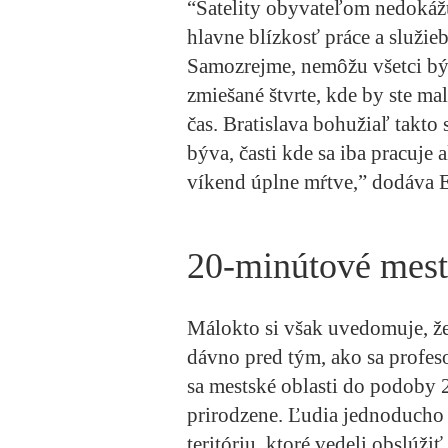
“Satelity obyvateľom nedokážu 
hlavne blízkosť práce a služie
Samozrejme, nemôžu všetci býv
zmiešané štvrte, kde by ste mal
čas. Bratislava bohužiaľ takto 
býva, časti kde sa iba pracuje 
víkend úplne mŕtve,” dodáva 
20-minútové mest
Málokto si však uvedomuje, že
dávno pred tým, ako sa profes
sa mestské oblasti do podoby
prirodzene. Ľudia jednoducho 
teritóriu, ktoré vedeli obslúžiť