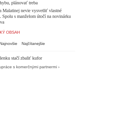
chybu, plánovať treba
a Malatinej nevie vysvetliť vlastné
a. Spolu s manželom útočí na novinárku
va
KÝ OBSAH
Najnovšie
Najčítanejšie
enku stačí zbaliť kufor
upráce s komerčnými partnermi ›