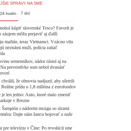
JŠIE SPRÁVY NA SME
7 dní
24 hodín
mohol kúpiť slovenské Tesco? Favorit je
o záujem môžu prejaviť aj ďalší
 ju mafián, teraz Vietnamci. Vzácnu vilu
ú neznámi muži, polícia zatiaľ
hla
vinu semenníkov, nádor rástol aj na
. Na preventívke som nebol dvanásť
ovorí
 chválil, že obnovia nadjazd, aby ušetrili
e. Reálne prídu o 1,8 milióna z eurofondov
 je len jedno: Auto, ktoré malo zmeniť
parkuje v Brezne
Šampión s nádormi mozgu so slzami
emiéra: Dajte nám šancu bojovať o naše
ni pre televíziu v Číne: Po revolúcii sme