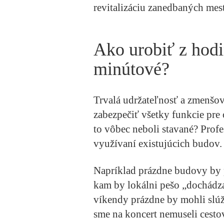
revitalizáciu zanedbaných mest
Ako urobiť z hod
minútové?
Trvalá udržateľnosť a zmenšova
zabezpečiť všetky funkcie pre 
to vôbec neboli stavané? Prof
využívaní existujúcich budov.
Napríklad prázdne budovy by 
kam by lokálni pešo „dochádzal
víkendy prázdne by mohli slúži
sme na koncert nemuseli cesto