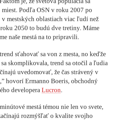
 Faktom je, že svetová populácia sa
o miest. Podľa OSN v roku 2007 po
o v mestských oblastiach viac ľudí než
 roku 2050 to budú dve tretiny. Máme
me naše mestá na to pripravili.
rend sťahovať sa von z mesta, no keďže
 sa skomplikovala, trend sa otočil a ľudia
ačínajú uvedomovať, že čas strávený v
s,” hovorí Ermanno Boeris, obchodný
ného developera
Lucron
.
minútové mestá témou nie len vo svete,
začínajú rozmýšľať o kvalite svojho