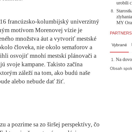
urobili 
Starostk
8
.
zlyhani
016 francúzsko-kolumbijský univerzitný
MY Ora
ným motívom Morenovej vízie je
PARTNERS
leného množstva áut a vytvoriť mestské
Vybrané
 okolo človeka, nie okolo semaforov a
tihli osvojiť mnohí mestskí plánovači a
Na dovol
ajú svoje kampane. Takisto začína
Obsah spol
torým záleží na tom, ako budú naše
bude alebo nebude dať žiť.
 a pozrime sa zo širšej perspektívy, čo