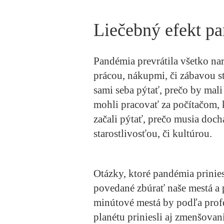
Liečebný efekt p
Pandémia prevrátila všetko na
prácou, nákupmi, či zábavou st
sami seba pýtať, prečo by mali
mohli pracovať za počítačom, 
začali pýtať, prečo musia doc
starostlivosťou, či kultúrou.
Otázky, ktoré pandémia prinies
povedané zbúrať naše mestá a p
minútové mestá by podľa prof
planétu priniesli aj zmenšova