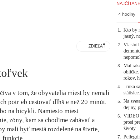
NAJČÍTANE
4 hodiny
Kto by 
1
.
jasný, n
Vlastnil
2
.
ZDIEĽAŤ
demontuj
nepomo
Mal rako
3
.
koľvek
obličke
rokov, h
Trnka sa
4
.
íva v tom, že obyvatelia miest by nemali
státisíc
ch potrieb cestovať dlhšie než 20 minút.
Na svete
5
.
dejiny, 
bo na bicykli. Namiesto miest
VIDEO: 
6
.
ie, zóny, kam sa chodíme zabávať a
prosí pr
y mali byť mestá rozdelené na štvrte,
životy
Pellegri
i funkcie.
7
.