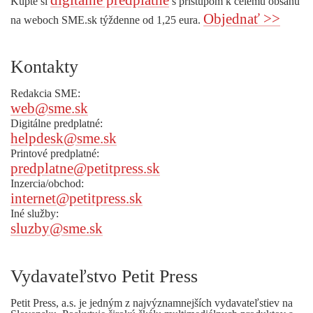
digitálne predplatné
Kúpte si
s prístupom k celému obsahu
Objednať >>
na weboch SME.sk týždenne od 1,25 eura.
Kontakty
Redakcia SME:
web@sme.sk
Digitálne predplatné:
helpdesk@sme.sk
Printové predplatné:
predplatne@petitpress.sk
Inzercia/obchod:
internet@petitpress.sk
Iné služby:
sluzby@sme.sk
Vydavateľstvo Petit Press
Petit Press, a.s. je jedným z najvýznamnejších vydavateľstiev na