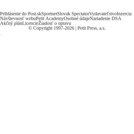
Prihlásenie do Post.sk
Sportnet
Slovak Spectator
Vydavateľstvo
Inzercia
Návštevnosť webu
Petit Academy
Osobné údaje
Nariadenie DSA
Akčný plán
Licencie
Žiadosť o opravu
©
Copyright
1997-2026 | Petit Press, a.s.