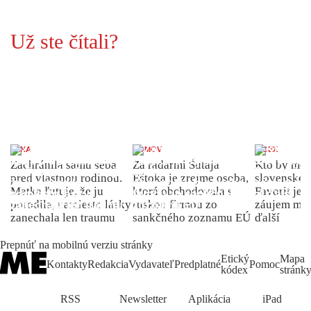
Už ste čítali?
ŽENA
DOMOV
INDEX
Zachránila samu seba
Za radarmi Šutaja
Kto by moh
pred vlastnou rodinou.
Eštoka je zrejme osoba,
slovenské 
Matka ľutuje, že ju
ktorá obchodovala s
Favorit je 
porodila, namiesto lásky
ruskou firmou zo
záujem môž
zanechala len traumu
sankčného zoznamu EÚ
ďalší
Prepnúť na mobilnú verziu stránky
Etický
Mapa
Kontakty
Redakcia
Vydavateľ
Predplatné
Pomoc
kódex
stránk
RSS
Newsletter
Aplikácia
iPad