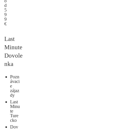
o
d
5
9
9
€
Last
Minute
Dovole
nka
Pozn
ávaci
e
zájaz
dy
Last
Minu
te
Ture
cko
Dov