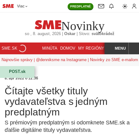
Viac
PREDPLATNÉ
Novinky
so
, 8. august, 2026
|
Oskar
|
Slovo:
svätokrádež
SME.SK
MINÚTA
DOMOV
MY REGIÓNY
KORZÁR
MENU
INDEX
HĽADAJ
Najnovšie správy
@denniksme na Instagrame
Novinky zo SME e-mailom
POST.sk
8. apr 2022 o 12:36
Čítajte všetky tituly
vydavateľstva s jedným
predplatným
S prémiovým predplatným si odomknete SME.sk a
ďalšie digitálne tituly vydavateľstva.