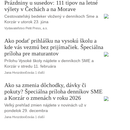
Prázdniny u susedov: 111 tipov na letné
výlety v Čechách a na Morave
Cestovateľský bedeker vložený v denníkoch Sme a
Korzár v utorok 23. júna
Vydavateľstvo Petit Press, a.s.
Ako podať prihlášku na vysokú školu a
kde vás vezmú bez prijímačiek. Špeciálna
príloha pre maturantov
Prílohu Vysoké školy nájdete v denníkoch SME a
Korzár v stredu 11. februára
Jana Hvozdovičová
a 1 ďalší
Ako sa zmenia dôchodky, dávky či
pokuty? Špeciálna príloha denníkov SME
a Korzár o zmenách v roku 2026
Veľký prehľad zmien nájdete v novinách už v
pondelok 29. decembra
Jana Hvozdovičová
a 1 ďalší