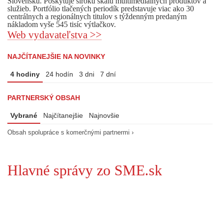
Slovensku. Poskytuje širokú škálu multimediálnych produktov a
služieb. Portfólio tlačených periodík predstavuje viac ako 30
centrálnych a regionálnych titulov s týždenným predaným
nákladom vyše 545 tisíc výtlačkov.
Web vydavateľstva >>
NAJČÍTANEJŠIE NA NOVINKY
4 hodiny
24 hodín
3 dni
7 dní
PARTNERSKÝ OBSAH
Vybrané
Najčítanejšie
Najnovšie
Obsah spolupráce s komerčnými partnermi ›
Hlavné správy zo SME.sk