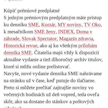
Kúpiť prémiové predplatné
S jedným prémiovým predplatným máte prístup
ku denníku
SME
,
Korzár
,
MY noviny
,
TV Oko
,
k mesačníkom
SME ženy
,
INDEX
,
Doma v
záhrade
,
Slovak Spectator
,
Magazín zdravia
,
Historická revue
, ako aj ku všetkým
prílohám
denníka SME
. Čitatelia majú vždy k dispozícii
aktuálne vydanie a tiež dlhoročný archív titulov,
ktoré si môžu online prelistovať.
Navyše, nové vydanie denníka SME nahrávame
na stránku už v čase, keď putuje do tlačiarne.
Preto si môžete prečítať zajtrajšie noviny vo
večerných hodinách už deň vopred, teda oveľa
skôr, ako sa dostane do stánkov a poštových