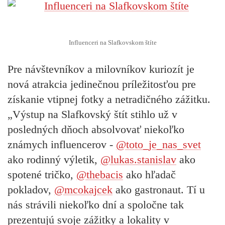
Influenceri na Slafkovskom štíte
Pre návštevníkov a milovníkov kuriozít je
nová atrakcia jedinečnou príležitosťou pre
získanie vtipnej fotky a netradičného zážitku.
„Výstup na Slafkovský štít stihlo už v
posledných dňoch absolvovať niekoľko
známych influencerov -
@toto_je_nas_svet
ako rodinný výletik,
@lukas.stanislav
ako
spotené tričko,
@thebacis
ako hľadač
pokladov,
@mcokajcek
ako gastronaut. Tí u
nás strávili niekoľko dní a spoločne tak
prezentujú svoje zážitky a lokality v