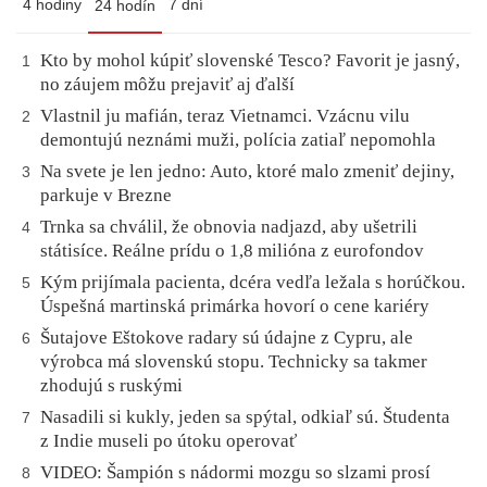
4 hodiny
7 dní
24 hodín
Kto by mohol kúpiť slovenské Tesco? Favorit je jasný,
1
no záujem môžu prejaviť aj ďalší
Vlastnil ju mafián, teraz Vietnamci. Vzácnu vilu
2
demontujú neznámi muži, polícia zatiaľ nepomohla
Na svete je len jedno: Auto, ktoré malo zmeniť dejiny,
3
parkuje v Brezne
Trnka sa chválil, že obnovia nadjazd, aby ušetrili
4
státisíce. Reálne prídu o 1,8 milióna z eurofondov
Kým prijímala pacienta, dcéra vedľa ležala s horúčkou.
5
Úspešná martinská primárka hovorí o cene kariéry
Šutajove Eštokove radary sú údajne z Cypru, ale
6
výrobca má slovenskú stopu. Technicky sa takmer
zhodujú s ruskými
Nasadili si kukly, jeden sa spýtal, odkiaľ sú. Študenta
7
z Indie museli po útoku operovať
VIDEO: Šampión s nádormi mozgu so slzami prosí
8