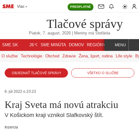
Viac
PREDPLATNÉ
Tlačové správy
Piatok, 7. august, 2026
| Meniny má
Štefánia
℃
SME.SK
SME MINÚTA
DOMOV
REGIÓNY
INDEX
SVET
26
MENU
O službe
Technológie
Obchod
Zdravie
Žena, šport, rodina
Life style
B
OBJEDNAŤ TLAČOVÉ SPRÁVY
VŠETKO O SLUŽBE
6. júl 2022 o 23:23
Kraj Sveta má novú atrakciu
V Košickom kraji vznikol Slafkovský štít.
Inzercia