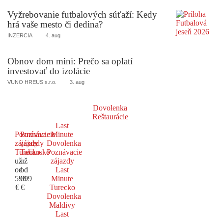
Vyžrebovanie futbalových súťaží: Kedy
hrá vaše mesto či dedina?
INZERCIA
4. aug
Obnov dom mini: Prečo sa oplatí
investovať do izolácie
VUNO HREUS s.r.o.
3. aug
Dovolenka
Reštaurácie
Last
Poznávacie
Poznávacie
Minute
zájazdy
zájazdy
Dovolenka
Turecko
Taliansko
Poznávacie
už
už
zájazdy
od
od
Last
599
699
Minute
€
€
Turecko
Dovolenka
Maldivy
Last