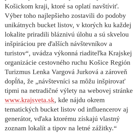
Košickom kraji, ktoré sa oplatí navštíviť.
Výber toho najlepšieho zostavili do podoby
unikátnych bucket listov, v ktorých ku každej
lokalite priradili bláznivú úlohu a sú skvelou
inšpiráciou pre ďalších návštevníkov a
turistov“, uvádza výkonná riaditeľka Krajskej
organizácie cestovného ruchu Košice Región
Turizmus Lenka Vargová Jurková a zároveň
dopĺňa, že „návštevníci sa môžu inšpirovať
tipmi na netradičné výlety na webovej stránke
www.krajsveta.sk
, kde nájdu okrem
tematických bucket listov od influencerov aj
generátor, vďaka ktorému získajú vlastný
zoznam lokalít a tipov na letné zážitky.“