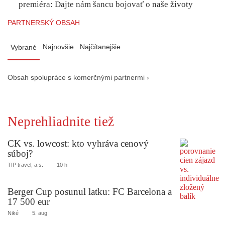
premiéra: Dajte nám šancu bojovať o naše životy
PARTNERSKÝ OBSAH
Najnovšie
Najčítanejšie
Vybrané
Obsah spolupráce s komerčnými partnermi ›
Neprehliadnite tiež
CK vs. lowcost: kto vyhráva cenový
súboj?
TIP travel, a.s.
10 h
Berger Cup posunul latku: FC Barcelona a
17 500 eur
Niké
5. aug