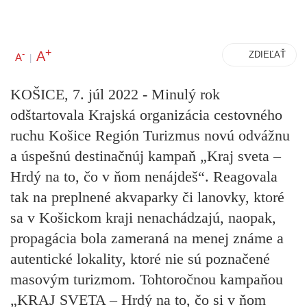
+
A
-
ZDIEĽAŤ
A
|
KOŠICE, 7. júl 2022 - Minulý rok
odštartovala Krajská organizácia cestovného
ruchu Košice Región Turizmus novú odvážnu
a úspešnú destinačnúj kampaň „Kraj sveta –
Hrdý na to, čo v ňom nenájdeš“. Reagovala
tak na preplnené akvaparky či lanovky, ktoré
sa v Košickom kraji nenachádzajú, naopak,
propagácia bola zameraná na menej známe a
autentické lokality, ktoré nie sú poznačené
masovým turizmom. Tohtoročnou kampaňou
„KRAJ SVETA – Hrdý na to, čo si v ňom