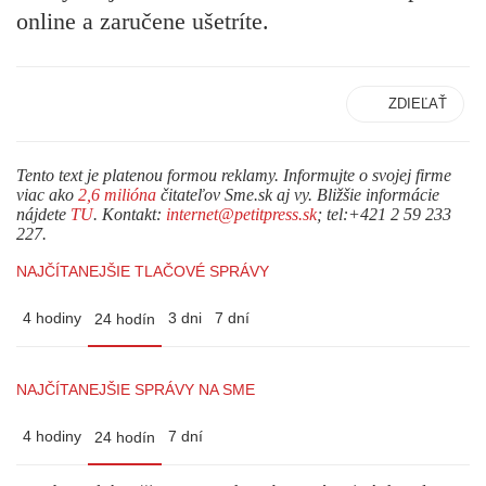
online a zaručene ušetríte.
ZDIEĽAŤ
Tento text je platenou formou reklamy. Informujte o svojej firme
viac ako
2,6 milióna
čitateľov Sme.sk aj vy. Bližšie informácie
nájdete
TU
. Kontakt:
internet@petitpress.sk
; tel:+421 2 59 233
227.
NAJČÍTANEJŠIE TLAČOVÉ SPRÁVY
4 hodiny
3 dni
7 dní
24 hodín
NAJČÍTANEJŠIE SPRÁVY NA SME
4 hodiny
7 dní
24 hodín