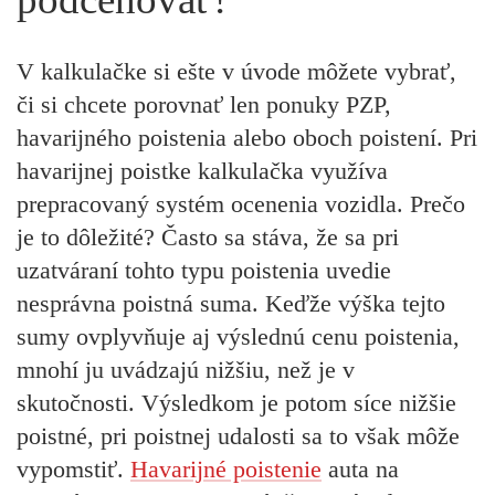
V kalkulačke si ešte v úvode môžete vybrať,
či si chcete porovnať
len ponuky PZP,
havarijného poistenia alebo oboch poistení.
Pri
havarijnej poistke kalkulačka využíva
prepracovaný
systém ocenenia vozidla.
Prečo
je to dôležité? Často sa stáva, že sa pri
uzatváraní tohto typu poistenia
uvedie
nesprávna poistná suma.
Keďže výška tejto
sumy ovplyvňuje aj výslednú cenu poistenia,
mnohí ju uvádzajú nižšiu, než je v
skutočnosti. Výsledkom je potom síce nižšie
poistné, pri poistnej udalosti sa to však môže
vypomstiť.
Havarijné poistenie
auta na