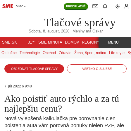
Viac
PREDPLATNÉ
Tlačové správy
Sobota, 8. august, 2026
| Meniny má
Oskar
℃
SME.SK
SME MINÚTA
DOMOV
REGIÓNY
INDEX
SVET
31
MENU
O službe
Technológie
Obchod
Zdravie
Žena, šport, rodina
Life style
B
OBJEDNAŤ TLAČOVÉ SPRÁVY
VŠETKO O SLUŽBE
7. júl 2022 o 9:48
Ako poistiť auto rýchlo a za tú
najlepšiu cenu?
Nová vylepšená kalkulačka pre porovnanie cien
poistenia auta vám porovná ponuky nielen PZP, ale