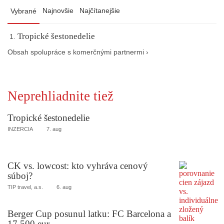
Najnovšie
Najčítanejšie
Vybrané
Tropické šestonedelie
Obsah spolupráce s komerčnými partnermi ›
Neprehliadnite tiež
Tropické šestonedelie
INZERCIA
7. aug
CK vs. lowcost: kto vyhráva cenový
súboj?
TIP travel, a.s.
6. aug
Berger Cup posunul latku: FC Barcelona a
17 500 eur