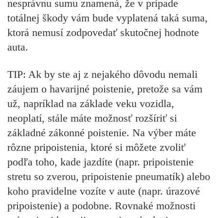
nesprávnu sumu znamená, že v prípade
totálnej škody vám bude vyplatená taká suma,
ktorá
nemusí zodpovedať skutočnej hodnote
auta.
TIP:
Ak by ste aj z nejakého dôvodu nemali
záujem o havarijné poistenie, pretože sa vám
už, napríklad na základe veku vozidla,
neoplatí, stále máte možnosť rozšíriť si
základné zákonné poistenie. Na výber máte
r
ôzne pripoistenia,
ktoré si môžete zvoliť
podľa toho, kade jazdíte (napr. pripoistenie
stretu so zverou, pripoistenie pneumatík) alebo
koho pravidelne vozíte v aute (napr. úrazové
pripoistenie) a podobne. Rovnaké možnosti