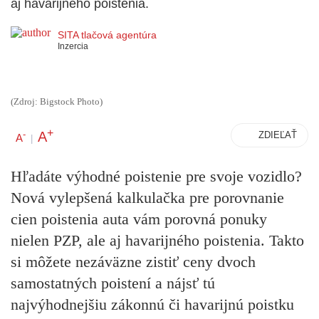
aj havarijného poistenia.
SITA tlačová agentúra
Inzercia
(Zdroj: Bigstock Photo)
+
A
-
ZDIEĽAŤ
A
|
Hľadáte výhodné poistenie pre svoje vozidlo?
Nová vylepšená kalkulačka pre porovnanie
cien poistenia auta vám porovná ponuky
nielen PZP, ale aj havarijného poistenia. Takto
si môžete nezáväzne zistiť ceny dvoch
samostatných poistení a nájsť tú
najvýhodnejšiu zákonnú či havarijnú poistku