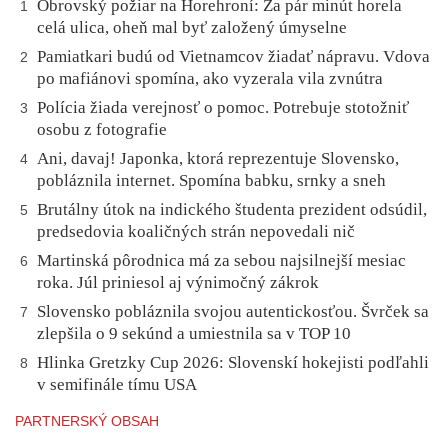
Obrovský požiar na Horehroní: Za pár minút horela
1
celá ulica, oheň mal byť založený úmyselne
Pamiatkari budú od Vietnamcov žiadať nápravu. Vdova
2
po mafiánovi spomína, ako vyzerala vila zvnútra
Polícia žiada verejnosť o pomoc. Potrebuje stotožniť
3
osobu z fotografie
Ani, davaj! Japonka, ktorá reprezentuje Slovensko,
4
pobláznila internet. Spomína babku, srnky a sneh
Brutálny útok na indického študenta prezident odsúdil,
5
predsedovia koaličných strán nepovedali nič
Martinská pôrodnica má za sebou najsilnejší mesiac
6
roka. Júl priniesol aj výnimočný zákrok
Slovensko pobláznila svojou autentickosťou. Švrček sa
7
zlepšila o 9 sekúnd a umiestnila sa v TOP 10
Hlinka Gretzky Cup 2026: Slovenskí hokejisti podľahli
8
v semifinále tímu USA
PARTNERSKÝ OBSAH