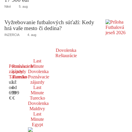
Niké
5. aug
Vyžrebovanie futbalových súťaží: Kedy
hrá vaše mesto či dedina?
INZERCIA
4. aug
Dovolenka
Reštaurácie
Last
Poznávacie
Poznávacie
Minute
zájazdy
zájazdy
Dovolenka
Taliansko
Turecko
Poznávacie
už
už
zájazdy
od
od
Last
699
599
Minute
€
€
Turecko
Dovolenka
Maldivy
Last
Minute
Egypt